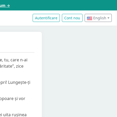
acum →
Autentificare
Cont nou
English
, tu, care n-ai
ăritate”, zice
opri! Lungește-ți
popoare și vor
ei uita rușinea