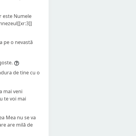
lor este Numele
mnezeul[[xr:3]]
ca pe o nevastă
goste.
ndura de tine cu o
a mai veni
u te voi mai
stea Mea nu se va
are are milă de