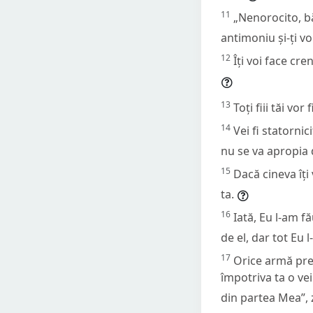
11
„Nenorocito, bă
antimoniu și-ți voi
12
Îți voi face cre
13
Toți fiii tăi vor
14
Vei fi statornic
nu se va apropia 
15
Dacă cineva îți
ta.
16
Iată, Eu l-am f
de el, dar tot Eu l
17
Orice armă preg
împotriva ta o ve
din partea Mea”,