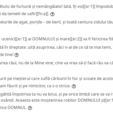
tuto de furtună și nemângâiato! Iată, îți voi[[xr:1]] împodob
 da temelii de safir[[fn:a]].
nelurile de agat, porțile – de beril, și toată centura zidului t
 fi ucenici[[xr:1]] ai DOMNULUI și mare[[xr:2]] va fi fericirea fiil
ită în dreptate: uită asuprirea, căci n-ai de ce să te mai temi,
de tine!
 vrea răul, nu de la Mine vine; cine va vrea să-ți facă rău va
ăurit pe meșterul care suflă cărbunii în foc și scoate de aco
-am făurit și pe nimicitor, ca s-o strice.
ătită împotriva ta nu va birui, și pe orice limbă care se va r
i osândi. Aceasta este moștenirea robilor DOMNULUI și[[xr:1
 zice DOMNUL.