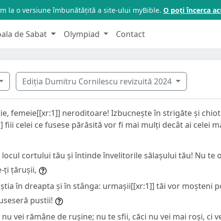
m la o versiune îmbunătățită a site-ului myBible.
O poți încerca 
oala de Sabat
Olympiad
Contact
Ediția Dumitru Cornilescu revizuită 2024
e, femeie[[xr:1]] neroditoare! Izbucnește în strigăte și chiote
] fiii celei ce fusese părăsită vor fi mai mulți decât ai celei m
 locul cortului tău și întinde învelitorile sălașului tău! Nu te 
-ți țărușii,
ăștia în dreapta și în stânga: urmașii[[xr:1]] tăi vor moșteni 
fuseseră pustii!
nu vei rămâne de rușine; nu te sfii, căci nu vei mai roși, ci v