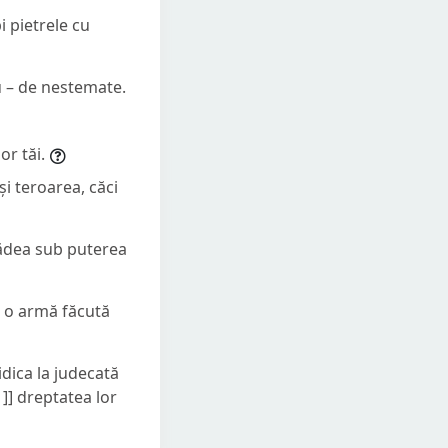
i pietrele cu
ău – de nestemate.
or tăi.
 și teroarea, căci
 cădea sub puterea
lo o armă făcută
idica la judecată
]] dreptatea lor