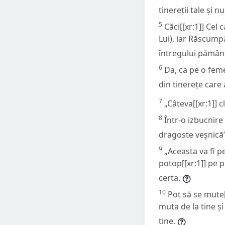
tinereții tale și n
5
Căci[[xr:1]] Cel
Lui), iar Răscumpă
întregului pământ
6
Da, ca pe o feme
din tinerețe care
7
„Câteva[[xr:1]] 
8
Într-o izbucnire
dragoste veșnică
9
„Aceasta va fi 
potop[[xr:1]] pe 
certa.
10
Pot să se mute[
muta de la tine ș
tine.