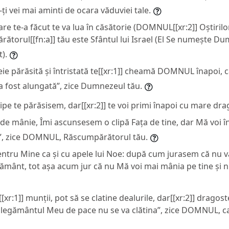
u-ți vei mai aminti de ocara văduviei tale.
 care te-a făcut te va lua în căsătorie (DOMNUL[[xr:2]] Oștiri
rătorul[[fn:a]] tău este Sfântul lui Israel (El Se numește Du
).
ie părăsită și întristată te[[xr:1]] cheamă DOMNUL înapoi, 
 a fost alungată”, zice Dumnezeul tău.
clipe te părăsisem, dar[[xr:2]] te voi primi înapoi cu mare dra
 de mânie, Îmi ascunsesem o clipă Fața de tine, dar Mă voi î
”, zice DOMNUL, Răscumpărătorul tău.
pentru Mine ca și cu apele lui Noe: după cum jurasem că nu v
pământ, tot așa acum jur că nu Mă voi mai mânia pe tine și n
[xr:1]] munții, pot să se clatine dealurile, dar[[xr:2]] drago
i legământul Meu de pace nu se va clătina”, zice DOMNUL, c