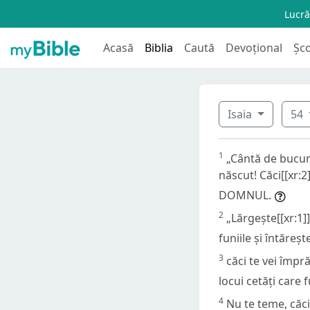
Lucră
Acasă
Biblia
Caută
Devoțional
Șc
Isaia
54
1
„Cântă de bucuri
născut! Căci[[xr:2]
DOMNUL.
2
„Lărgește[[xr:1]]
funiile și întărește
3
căci te vei împr
locui cetăți care 
4
Nu te teme, căci 