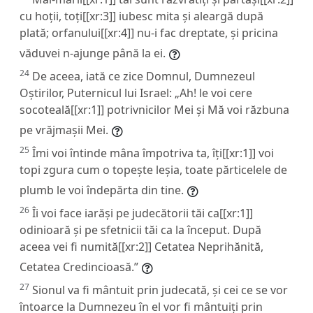
cu hoții, toți[[xr:3]] iubesc mita și aleargă după
plată; orfanului[[xr:4]] nu-i fac dreptate, și pricina
văduvei n-ajunge până la ei.
24
De aceea, iată ce zice Domnul, Dumnezeul
Oștirilor, Puternicul lui Israel: „Ah! le voi cere
socoteală[[xr:1]] potrivnicilor Mei și Mă voi răzbuna
pe vrăjmașii Mei.
25
Îmi voi întinde mâna împotriva ta, îți[[xr:1]] voi
topi zgura cum o topește leșia, toate părticelele de
plumb le voi îndepărta din tine.
26
Îi voi face iarăși pe judecătorii tăi ca[[xr:1]]
odinioară și pe sfetnicii tăi ca la început. După
aceea vei fi numită[[xr:2]] Cetatea Neprihănită,
Cetatea Credincioasă.”
27
Sionul va fi mântuit prin judecată, și cei ce se vor
întoarce la Dumnezeu în el vor fi mântuiți prin