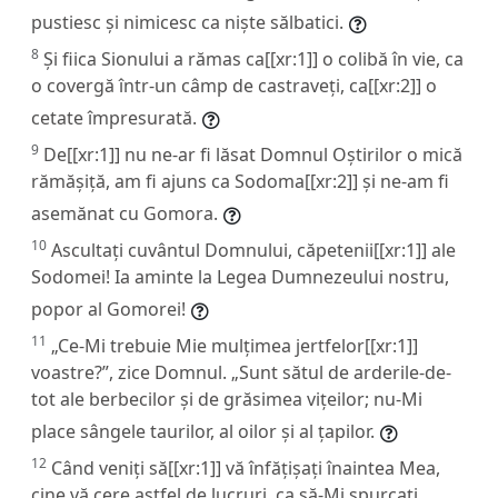
pustiesc și nimicesc ca niște sălbatici.
8
Și fiica Sionului a rămas ca[[xr:1]] o colibă în vie, ca
o covergă într-un câmp de castraveți, ca[[xr:2]] o
cetate împresurată.
9
De[[xr:1]] nu ne-ar fi lăsat Domnul Oștirilor o mică
rămășiță, am fi ajuns ca Sodoma[[xr:2]] și ne-am fi
asemănat cu Gomora.
10
Ascultați cuvântul Domnului, căpetenii[[xr:1]] ale
Sodomei! Ia aminte la Legea Dumnezeului nostru,
popor al Gomorei!
11
„Ce-Mi trebuie Mie mulțimea jertfelor[[xr:1]]
voastre?”, zice Domnul. „Sunt sătul de arderile-de-
tot ale berbecilor și de grăsimea vițeilor; nu-Mi
place sângele taurilor, al oilor și al țapilor.
12
Când veniți să[[xr:1]] vă înfățișați înaintea Mea,
cine vă cere astfel de lucruri, ca să-Mi spurcați