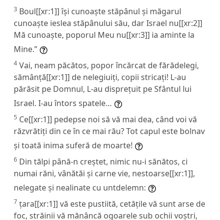
3
Boul[[xr:1]] își cunoaște stăpânul și măgarul
cunoaște ieslea stăpânului său, dar Israel nu[[xr:2]]
Mă cunoaște, poporul Meu nu[[xr:3]] ia aminte la
Mine.”
4
Vai, neam păcătos, popor încărcat de fărădelegi,
sămânță[[xr:1]] de nelegiuiți, copii stricați! L-au
părăsit pe Domnul, L-au disprețuit pe Sfântul lui
Israel. I-au întors spatele…
5
Ce[[xr:1]] pedepse noi să vă mai dea, când voi vă
răzvrătiți din ce în ce mai rău? Tot capul este bolnav
și toată inima suferă de moarte!
6
Din tălpi până-n creștet, nimic nu-i sănătos, ci
numai răni, vânătăi și carne vie, nestoarse[[xr:1]],
nelegate și nealinate cu untdelemn:
7
țara[[xr:1]] vă este pustiită, cetățile vă sunt arse de
foc, străinii vă mănâncă ogoarele sub ochii voștri,