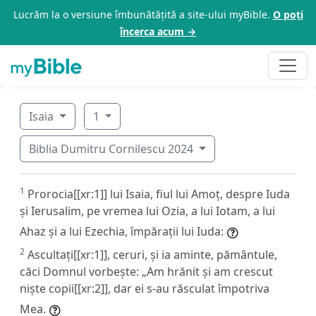
Lucrăm la o versiune îmbunătățită a site-ului myBible.
O poți
încerca acum →
Isaia
1
Biblia Dumitru Cornilescu 2024
1
Prorocia[[xr:1]] lui Isaia, fiul lui Amoț, despre Iuda
și Ierusalim, pe vremea lui Ozia, a lui Iotam, a lui
Ahaz și a lui Ezechia, împărații lui Iuda:
2
Ascultați[[xr:1]], ceruri, și ia aminte, pământule,
căci Domnul vorbește: „Am hrănit și am crescut
niște copii[[xr:2]], dar ei s-au răsculat împotriva
Mea.