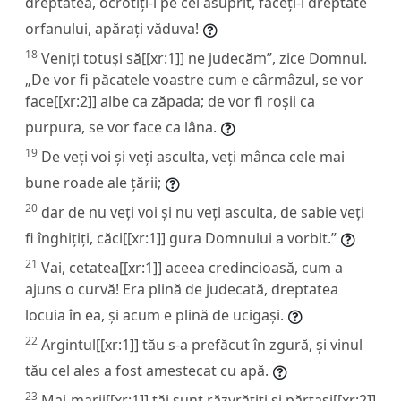
dreptatea, ocrotiți-l pe cel asuprit, faceți-i dreptate
orfanului, apărați văduva!
18
Veniți totuși să[[xr:1]] ne judecăm”, zice Domnul.
„De vor fi păcatele voastre cum e cârmâzul, se vor
face[[xr:2]] albe ca zăpada; de vor fi roșii ca
purpura, se vor face ca lâna.
19
De veți voi și veți asculta, veți mânca cele mai
bune roade ale țării;
20
dar de nu veți voi și nu veți asculta, de sabie veți
fi înghițiți, căci[[xr:1]] gura Domnului a vorbit.”
21
Vai, cetatea[[xr:1]] aceea credincioasă, cum a
ajuns o curvă! Era plină de judecată, dreptatea
locuia în ea, și acum e plină de ucigași.
22
Argintul[[xr:1]] tău s-a prefăcut în zgură, și vinul
tău cel ales a fost amestecat cu apă.
23
Mai-marii[[xr:1]] tăi sunt răzvrătiți și părtași[[xr:2]]