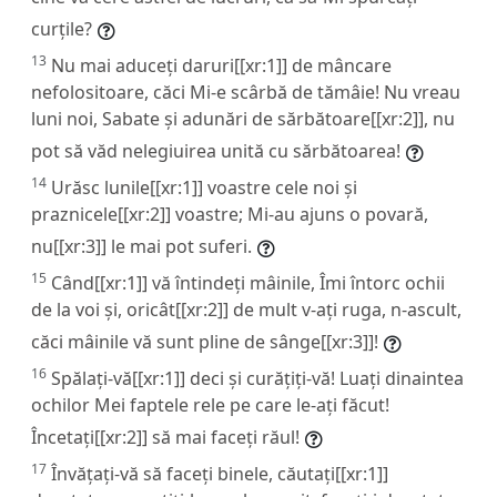
curțile?
13
Nu mai aduceți daruri[[xr:1]] de mâncare
nefolositoare, căci Mi-e scârbă de tămâie! Nu vreau
luni noi, Sabate și adunări de sărbătoare[[xr:2]], nu
pot să văd nelegiuirea unită cu sărbătoarea!
14
Urăsc lunile[[xr:1]] voastre cele noi și
praznicele[[xr:2]] voastre; Mi-au ajuns o povară,
nu[[xr:3]] le mai pot suferi.
15
Când[[xr:1]] vă întindeți mâinile, Îmi întorc ochii
de la voi și, oricât[[xr:2]] de mult v-ați ruga, n-ascult,
căci mâinile vă sunt pline de sânge[[xr:3]]!
16
Spălați-vă[[xr:1]] deci și curățiți-vă! Luați dinaintea
ochilor Mei faptele rele pe care le-ați făcut!
Încetați[[xr:2]] să mai faceți răul!
17
Învățați-vă să faceți binele, căutați[[xr:1]]