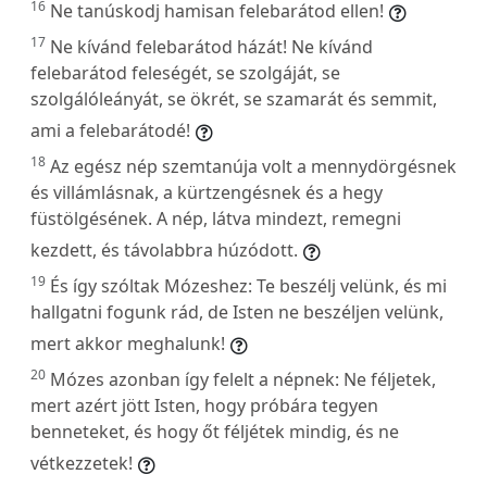
16
Ne tanúskodj hamisan felebarátod ellen!
17
Ne kívánd felebarátod házát! Ne kívánd
felebarátod feleségét, se szolgáját, se
szolgálóleányát, se ökrét, se szamarát és semmit,
ami a felebarátodé!
18
Az egész nép szemtanúja volt a mennydörgésnek
és villámlásnak, a kürtzengésnek és a hegy
füstölgésének. A nép, látva mindezt, remegni
kezdett, és távolabbra húzódott.
19
És így szóltak Mózeshez: Te beszélj velünk, és mi
hallgatni fogunk rád, de Isten ne beszéljen velünk,
mert akkor meghalunk!
20
Mózes azonban így felelt a népnek: Ne féljetek,
mert azért jött Isten, hogy próbára tegyen
benneteket, és hogy őt féljétek mindig, és ne
vétkezzetek!