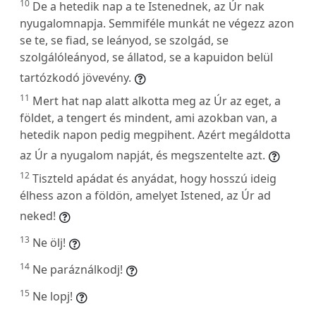
10
De a hetedik nap a te Istenednek, az Úr nak
nyugalomnapja. Semmiféle munkát ne végezz azon
se te, se fiad, se leányod, se szolgád, se
szolgálóleányod, se állatod, se a kapuidon belül
tartózkodó jövevény.
11
Mert hat nap alatt alkotta meg az Úr az eget, a
földet, a tengert és mindent, ami azokban van, a
hetedik napon pedig megpihent. Azért megáldotta
az Úr a nyugalom napját, és megszentelte azt.
12
Tiszteld apádat és anyádat, hogy hosszú ideig
élhess azon a földön, amelyet Istened, az Úr ad
neked!
13
Ne ölj!
14
Ne paráználkodj!
15
Ne lopj!