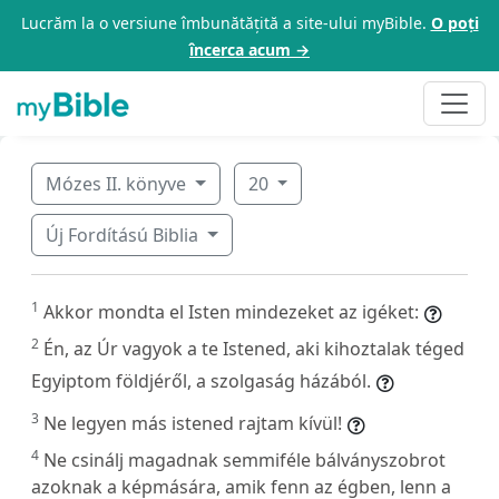
Lucrăm la o versiune îmbunătățită a site-ului myBible.
O poți
încerca acum →
Mózes II. könyve
20
Új Fordítású Biblia
1
Akkor mondta el Isten mindezeket az igéket:
2
Én, az Úr vagyok a te Istened, aki kihoztalak téged
Egyiptom földjéről, a szolgaság házából.
3
Ne legyen más istened rajtam kívül!
4
Ne csinálj magadnak semmiféle bálványszobrot
azoknak a képmására, amik fenn az égben, lenn a