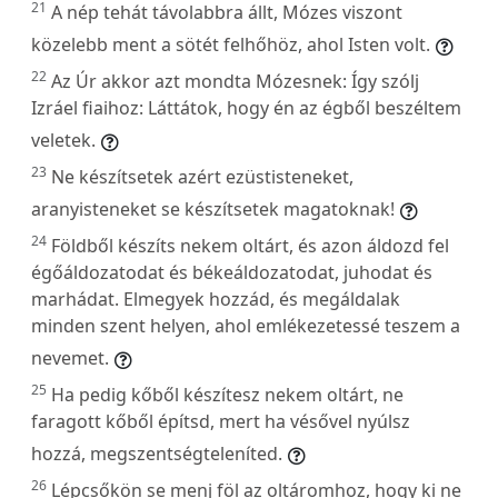
21
A nép tehát távolabbra állt, Mózes viszont
közelebb ment a sötét felhőhöz, ahol Isten volt.
22
Az Úr akkor azt mondta Mózesnek: Így szólj
Izráel fiaihoz: Láttátok, hogy én az égből beszéltem
veletek.
23
Ne készítsetek azért ezüstisteneket,
aranyisteneket se készítsetek magatoknak!
24
Földből készíts nekem oltárt, és azon áldozd fel
égőáldozatodat és békeáldozatodat, juhodat és
marhádat. Elmegyek hozzád, és megáldalak
minden szent helyen, ahol emlékezetessé teszem a
nevemet.
25
Ha pedig kőből készítesz nekem oltárt, ne
faragott kőből építsd, mert ha vésővel nyúlsz
hozzá, megszentségteleníted.
26
Lépcsőkön se menj föl az oltáromhoz, hogy ki ne