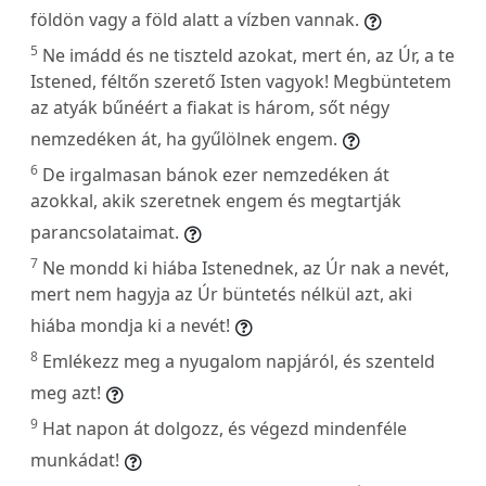
földön vagy a föld alatt a vízben vannak.
5
Ne imádd és ne tiszteld azokat, mert én, az Úr, a te
Istened, féltőn szerető Isten vagyok! Megbüntetem
az atyák bűnéért a fiakat is három, sőt négy
nemzedéken át, ha gyűlölnek engem.
6
De irgalmasan bánok ezer nemzedéken át
azokkal, akik szeretnek engem és megtartják
parancsolataimat.
7
Ne mondd ki hiába Istenednek, az Úr nak a nevét,
mert nem hagyja az Úr büntetés nélkül azt, aki
hiába mondja ki a nevét!
8
Emlékezz meg a nyugalom napjáról, és szenteld
meg azt!
9
Hat napon át dolgozz, és végezd mindenféle
munkádat!