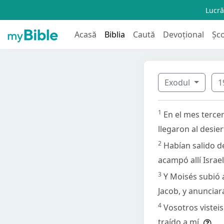
Lucră
Acasă
Biblia
Caută
Devoțional
Șc
Exodul
1
1
En el mes tercer
llegaron al desier
2
Habían salido de
acampó allí Israe
3
Y Moisés subió a
Jacob, y anunciará
4
Vosotros visteis
traído a mí.