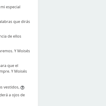
 mi especial
alabras que dirás
cia de ellos
haremos. Y Moisés
para que el
empre. Y Moisés
us vestidos,
derá a ojos de