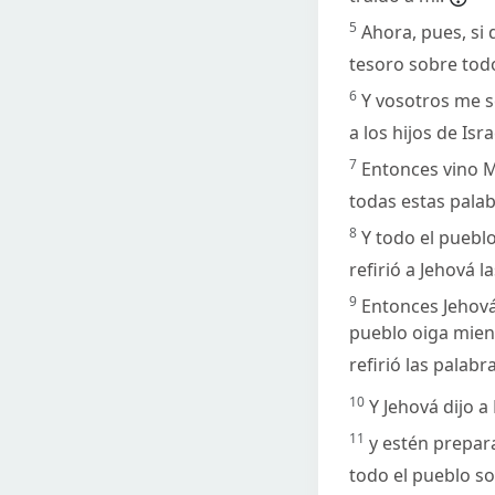
5
Ahora, pues, si 
tesoro sobre todo
6
Y vosotros me s
a los hijos de Isra
7
Entonces vino M
todas estas pala
8
Y todo el puebl
refirió a Jehová l
9
Entonces Jehová
pueblo oiga mien
refirió las palabr
10
Y Jehová dijo a
11
y estén prepara
todo el pueblo so