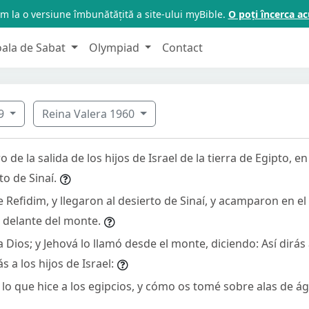
m la o versiune îmbunătățită a site-ului myBible.
O poți încerca 
oala de Sabat
Olympiad
Contact
9
Reina Valera 1960
o de la salida de los hijos de Israel de la tierra de Egipto, e
to de Sinaí.
 Refidim, y llegaron al desierto de Sinaí, y acamparon en el 
l delante del monte.
 Dios; y Jehová lo llamó desde el monte, diciendo: Así dirás 
s a los hijos de Israel:
 lo que hice a los egipcios, y cómo os tomé sobre alas de águ