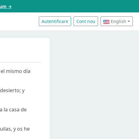
acum →
Autentificare
Cont nou
English
n el mismo día
desierto; y
a la casa de
ilas, y os he