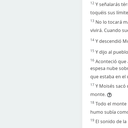
12
Y señalarás té
toquéis sus límit
13
No lo tocará m
vivirá. Cuando su
14
Y descendió Moi
15
Y dijo al puebl
16
Aconteció que 
espesa nube sobr
que estaba en e
17
Y Moisés sacó d
monte.
18
Todo el monte 
humo subía como 
19
El sonido de l