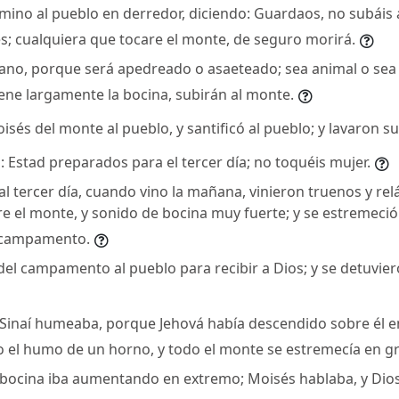
rmino al pueblo en derredor, diciendo: Guardaos, no subáis 
es; cualquiera que tocare el monte, de seguro morirá.
ano, porque será apedreado o asaeteado; sea animal o se
ene largamente la bocina, subirán al monte.
sés del monte al pueblo, y santificó al pueblo; y lavaron su
o: Estad preparados para el tercer día; no toquéis mujer.
al tercer día, cuando vino la mañana, vinieron truenos y re
e el monte, y sonido de bocina muy fuerte; y se estremeció
l campamento.
el campamento al pueblo para recibir a Dios; y se detuviero
Sinaí humeaba, porque Jehová había descendido sobre él en
el humo de un horno, y todo el monte se estremecía en g
a bocina iba aumentando en extremo; Moisés hablaba, y Dios