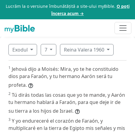
Lucrăm la o versiune îmbunătățită a site-ului myBible.
O poți
încerca acum →
Exodul
7
Reina Valera 1960
1
Jehová dijo a Moisés: Mira, yo te he constituido
dios para Faraón, y tu hermano Aarón será tu
profeta.
2
Tú dirás todas las cosas que yo te mande, y Aarón
tu hermano hablará a Faraón, para que deje ir de
su tierra a los hijos de Israel.
3
Y yo endureceré el corazón de Faraón, y
multiplicaré en la tierra de Egipto mis señales y mis