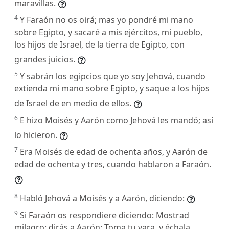
maravillas.
4
Y Faraón no os oirá; mas yo pondré mi mano
sobre Egipto, y sacaré a mis ejércitos, mi pueblo,
los hijos de Israel, de la tierra de Egipto, con
grandes juicios.
5
Y sabrán los egipcios que yo soy Jehová, cuando
extienda mi mano sobre Egipto, y saque a los hijos
de Israel de en medio de ellos.
6
E hizo Moisés y Aarón como Jehová les mandó; así
lo hicieron.
7
Era Moisés de edad de ochenta años, y Aarón de
edad de ochenta y tres, cuando hablaron a Faraón.
8
Habló Jehová a Moisés y a Aarón, diciendo:
9
Si Faraón os respondiere diciendo: Mostrad
milagro; dirás a Aarón: Toma tu vara, y échala