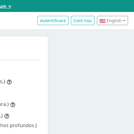
acum →
Autentificare
Cont nou
English
s,}
ura.}
,}
ichos profundos.}