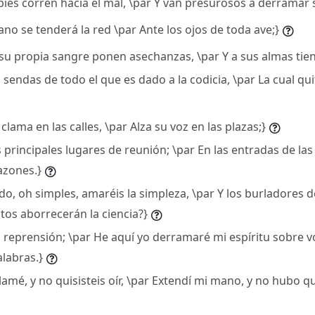
pies corren hacia el mal, \par Y van presurosos a derramar 
ano se tenderá la red \par Ante los ojos de toda ave;}
a su propia sangre ponen asechanzas, \par Y a sus almas tie
as sendas de todo el que es dado a la codicia, \par La cual qui
 clama en las calles, \par Alza su voz en las plazas;}
s principales lugares de reunión; \par En las entradas de las
azones.}
do, oh simples, amaréis la simpleza, \par Y los burladores d
atos aborrecerán la ciencia?}
i reprensión; \par He aquí yo derramaré mi espíritu sobre v
labras.}
llamé, y no quisisteis oír, \par Extendí mi mano, y no hubo q