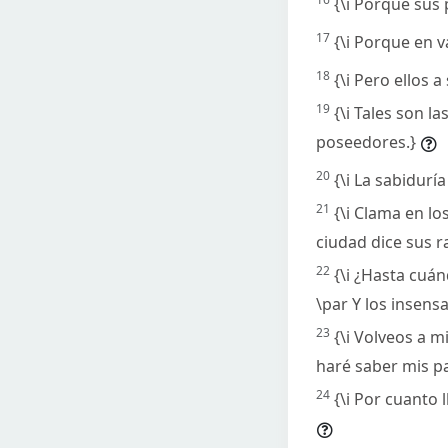
{\i Porque sus 
17
{\i Porque en v
18
{\i Pero ellos 
19
{\i Tales son l
poseedores.}
20
{\i La sabiduría
21
{\i Clama en lo
ciudad dice sus r
22
{\i ¿Hasta cuán
\par Y los insens
23
{\i Volveos a m
haré saber mis pa
24
{\i Por cuanto 