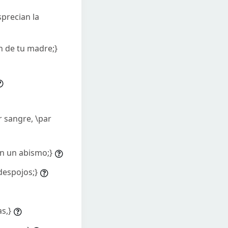
sprecian la
ón de tu madre;}
 sangre, \par
en un abismo;}
despojos;}
s,}