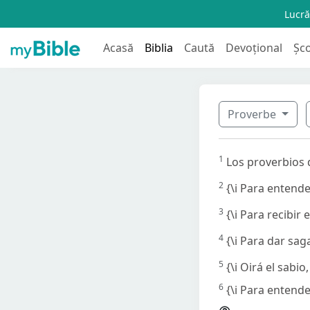
Lucră
Acasă
Biblia
Caută
Devoțional
Șc
Proverbe
1
Los proverbios d
2
{\i Para entend
3
{\i Para recibir 
4
{\i Para dar sag
5
{\i Oirá el sabi
6
{\i Para entende