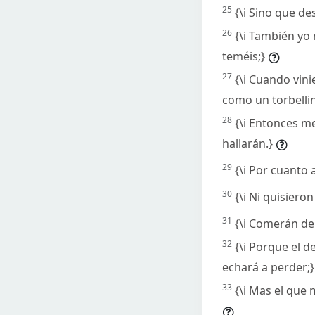
25
{\i Sino que de
26
{\i También yo
teméis;}
27
{\i Cuando vin
como un torbellin
28
{\i Entonces m
hallarán.}
29
{\i Por cuanto 
30
{\i Ni quisier
31
{\i Comerán de
32
{\i Porque el d
echará a perder;}
33
{\i Mas el que 