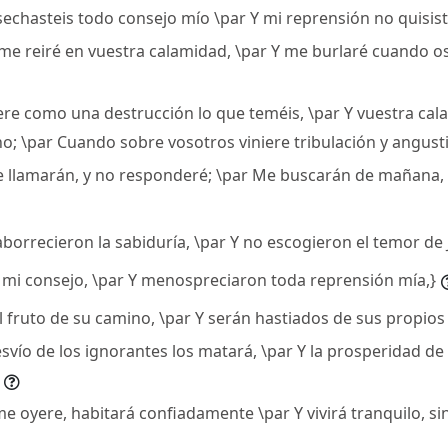
sechasteis todo consejo mío \par Y mi reprensión no quisist
 me reiré en vuestra calamidad, \par Y me burlaré cuando os
iere como una destrucción lo que teméis, \par Y vuestra cal
o; \par Cuando sobre vosotros viniere tribulación y angusti
e llamarán, y no responderé; \par Me buscarán de mañana,
aborrecieron la sabiduría, \par Y no escogieron el temor de 
on mi consejo, \par Y menospreciaron toda reprensión mía,}
l fruto de su camino, \par Y serán hastiados de sus propios
esvío de los ignorantes los matará, \par Y la prosperidad de 
me oyere, habitará confiadamente \par Y vivirá tranquilo, si