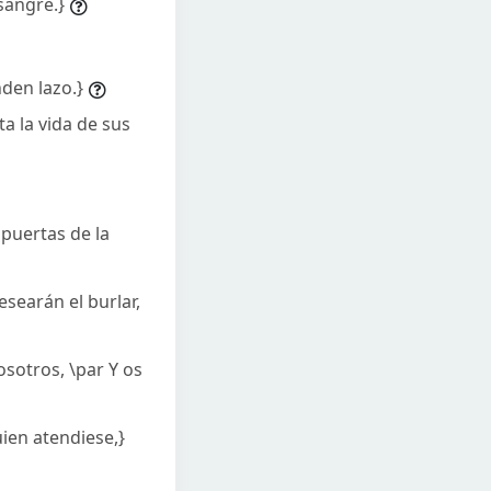
sangre.}
nden lazo.}
ta la vida de sus
 puertas de la
esearán el burlar,
osotros, \par Y os
uien atendiese,}