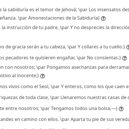
 de la sabiduría es el temor de Jehová; \par Los insensatos de
señanza. \par Amonestaciones de la Sabiduría}
o, la instrucción de tu padre, \par Y no desprecies la direcci
o de gracia serán a tu cabeza, \par Y collares a tu cuello.}
i los pecadores te quisieren engañar, \par No consientas.}
: Ven con nosotros; \par Pongamos asechanzas para derramar
tivo al inocente;}
emos vivos como el Seol, \par Y enteros, como los que caen 
 riquezas de toda clase, \par Llenaremos nuestras casas de 
erte entre nosotros; \par Tengamos todos una bolsa,—}
o andes en camino con ellos. \par Aparta tu pie de sus vereda