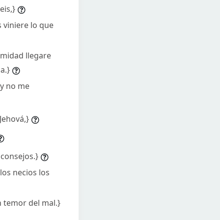
eis,}
 viniere lo que
amidad llegare
a.}
 y no me
Jehová,}
 consejos.}
los necios los
n temor del mal.}