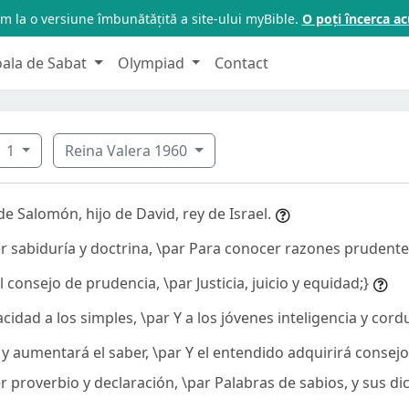
m la o versiune îmbunătățită a site-ului myBible.
O poți încerca 
oala de Sabat
Olympiad
Contact
1
Reina Valera 1960
e Salomón, hijo de David, rey de Israel.
er sabiduría y doctrina, \par Para conocer razones prudente
el consejo de prudencia, \par Justicia, juicio y equidad;}
acidad a los simples, \par Y a los jóvenes inteligencia y cord
o, y aumentará el saber, \par Y el entendido adquirirá consejo
r proverbio y declaración, \par Palabras de sabios, y sus d