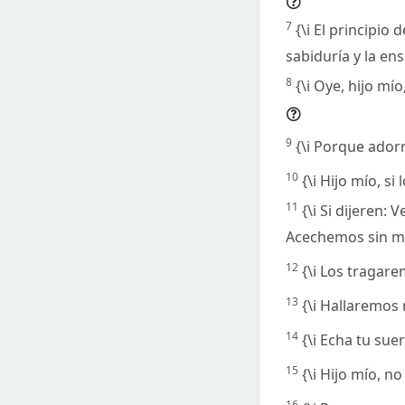
7
{\i El principio
sabiduría y la en
8
{\i Oye, hijo mí
9
{\i Porque adorn
10
{\i Hijo mío, s
11
{\i Si dijeren
Acechemos sin mo
12
{\i Los tragar
13
{\i Hallaremos
14
{\i Echa tu su
15
{\i Hijo mío, n
16