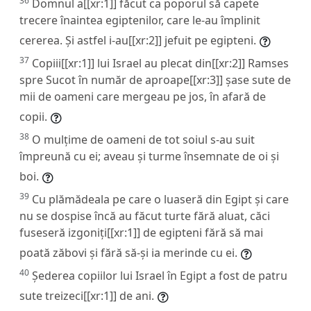
36
Domnul a[[xr:1]] făcut ca poporul să capete
trecere înaintea egiptenilor, care le-au împlinit
cererea. Și astfel i-au[[xr:2]] jefuit pe egipteni.
37
Copiii[[xr:1]] lui Israel au plecat din[[xr:2]] Ramses
spre Sucot în număr de aproape[[xr:3]] șase sute de
mii de oameni care mergeau pe jos, în afară de
copii.
38
O mulțime de oameni de tot soiul s-au suit
împreună cu ei; aveau și turme însemnate de oi și
boi.
39
Cu plămădeala pe care o luaseră din Egipt și care
nu se dospise încă au făcut turte fără aluat, căci
fuseseră izgoniți[[xr:1]] de egipteni fără să mai
poată zăbovi și fără să-și ia merinde cu ei.
40
Șederea copiilor lui Israel în Egipt a fost de patru
sute treizeci[[xr:1]] de ani.