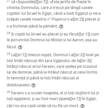
27
să răspundeți[[xr:1]]: «Este jertfa de Paște în
cinstea Domnului, care a trecut pe lângă casele
copiilor lui Israel în Egipt, când a lovit Egiptul și ne-a
scăpat casele noastre.»” Poporul s-a[[xr:2]] plecat și
s-a închinat până la pământ.
28
Și copiii lui Israel au plecat și au făcut[[xr:1]] cum
le poruncise Domnul lui Moise și lui Aaron; așa au
făcut.
29
La[[xr:1]] miezul nopții, Domnul i-a[[xr:2]] lovit pe
toți întâii născuți din țara Egiptului, de la[[xr:3]]
întâiul născut al lui Faraon, care ședea pe scaunul
lui de domnie, până la întâiul născut al celui închis
în temniță și până la toți întâii născuți ai
dobitoacelor.
30
Faraon s-a sculat noaptea, el și toți slujitorii lui și
toți egiptenii, și au fost mari țipete[[xr:1]] în Egipt,
căci nu era casă unde să nu fie un mort.