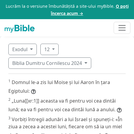
Lucrăm la o versiune îmbunătățită a site-ului myBible.
O poți
încerca acum →
Exodul
12
Biblia Dumitru Cornilescu 2024
1
Domnul le-a zis lui Moise și lui Aaron în țara
Egiptului:
2
„Luna[[xr:1]] aceasta va fi pentru voi cea dintâi
lună; ea va fi pentru voi cea dintâi lună a anului.
3
Vorbiți întregii adunări a lui Israel și spuneți-i: «În
ziua a zecea a acestei luni, fiecare om să ia un miel