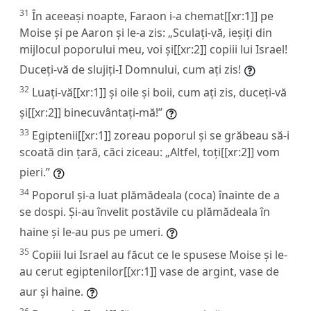
31
În aceeași noapte, Faraon i-a chemat[[xr:1]] pe
Moise și pe Aaron și le-a zis: „Sculați-vă, ieșiți din
mijlocul poporului meu, voi și[[xr:2]] copiii lui Israel!
Duceți-vă de slujiți-I Domnului, cum ați zis!
32
Luați-vă[[xr:1]] și oile și boii, cum ați zis, duceți-vă
și[[xr:2]] binecuvântați-mă!”
33
Egiptenii[[xr:1]] zoreau poporul și se grăbeau să-i
scoată din țară, căci ziceau: „Altfel, toți[[xr:2]] vom
pieri.”
34
Poporul și-a luat plămădeala (coca) înainte de a
se dospi. Și-au învelit postăvile cu plămădeala în
haine și le-au pus pe umeri.
35
Copiii lui Israel au făcut ce le spusese Moise și le-
au cerut egiptenilor[[xr:1]] vase de argint, vase de
aur și haine.