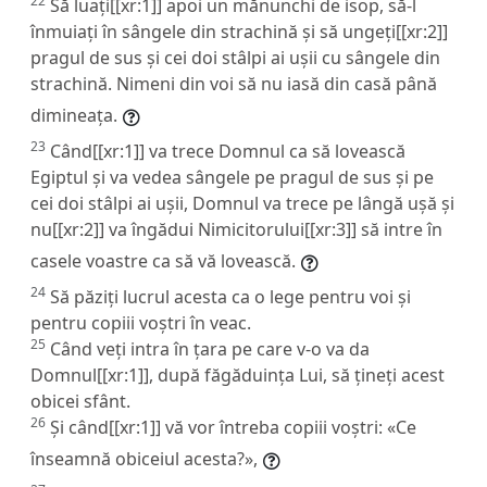
22
Să luați[[xr:1]] apoi un mănunchi de isop, să-l
înmuiați în sângele din strachină și să ungeți[[xr:2]]
pragul de sus și cei doi stâlpi ai ușii cu sângele din
strachină. Nimeni din voi să nu iasă din casă până
dimineața.
23
Când[[xr:1]] va trece Domnul ca să lovească
Egiptul și va vedea sângele pe pragul de sus și pe
cei doi stâlpi ai ușii, Domnul va trece pe lângă ușă și
nu[[xr:2]] va îngădui Nimicitorului[[xr:3]] să intre în
casele voastre ca să vă lovească.
24
Să păziți lucrul acesta ca o lege pentru voi și
pentru copiii voștri în veac.
25
Când veți intra în țara pe care v-o va da
Domnul[[xr:1]], după făgăduința Lui, să țineți acest
obicei sfânt.
26
Și când[[xr:1]] vă vor întreba copiii voștri: «Ce
înseamnă obiceiul acesta?»,