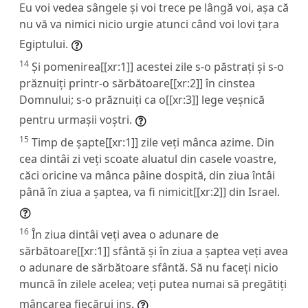
Eu voi vedea sângele și voi trece pe lângă voi, așa că
nu vă va nimici nicio urgie atunci când voi lovi țara
Egiptului.
14
Și pomenirea[[xr:1]] acestei zile s-o păstrați și s-o
prăznuiți printr-o sărbătoare[[xr:2]] în cinstea
Domnului; s-o prăznuiți ca o[[xr:3]] lege veșnică
pentru urmașii voștri.
15
Timp de șapte[[xr:1]] zile veți mânca azime. Din
cea dintâi zi veți scoate aluatul din casele voastre,
căci oricine va mânca pâine dospită, din ziua întâi
până în ziua a șaptea, va fi nimicit[[xr:2]] din Israel.
16
În ziua dintâi veți avea o adunare de
sărbătoare[[xr:1]] sfântă și în ziua a șaptea veți avea
o adunare de sărbătoare sfântă. Să nu faceți nicio
muncă în zilele acelea; veți putea numai să pregătiți
mâncarea fiecărui ins.