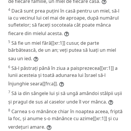
de fiecare familie, un miel de fiecare casă.
4
Dacă sunt prea puțini în casă pentru un miel, să-l
ia cu vecinul lui cel mai de aproape, după numărul
sufletelor; să faceți socoteala cât poate mânca
fiecare din mielul acesta.
5
Să fie un miel fără[[xr:1]] cusur, de parte
bărbătească, de un an; veți putea să luați un miel
sau un ied.
6
Să-l păstrați până în ziua a paisprezecea[[xr:1]] a
lunii acesteia și toată adunarea lui Israel să-l
înjunghie seara[[fn:a]].
7
Să ia din sângele lui și să ungă amândoi stâlpii ușii
și pragul de sus al caselor unde îl vor mânca.
8
Carnea s-o mănânce chiar în noaptea aceea, friptă
la foc, și anume s-o mănânce cu azime[[xr:1]] și cu
verdețuri amare.