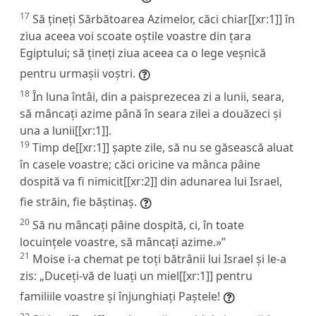
17
Să țineți Sărbătoarea Azimelor, căci chiar[[xr:1]] în
ziua aceea voi scoate oștile voastre din țara
Egiptului; să țineți ziua aceea ca o lege veșnică
pentru urmașii voștri.
18
În luna întâi, din a paisprezecea zi a lunii, seara,
să mâncați azime până în seara zilei a douăzeci și
una a lunii[[xr:1]].
19
Timp de[[xr:1]] șapte zile, să nu se găsească aluat
în casele voastre; căci oricine va mânca pâine
dospită va fi nimicit[[xr:2]] din adunarea lui Israel,
fie străin, fie băștinaș.
20
Să nu mâncați pâine dospită, ci, în toate
locuințele voastre, să mâncați azime.»”
21
Moise i-a chemat pe toți bătrânii lui Israel și le-a
zis: „Duceți-vă de luați un miel[[xr:1]] pentru
familiile voastre și înjunghiați Paștele!