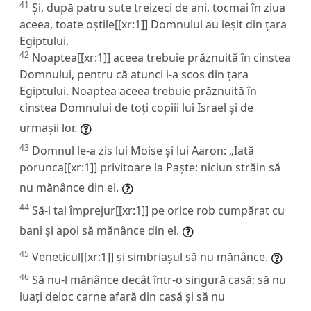
41
Și, după patru sute treizeci de ani, tocmai în ziua
aceea, toate oștile[[xr:1]] Domnului au ieșit din țara
Egiptului.
42
Noaptea[[xr:1]] aceea trebuie prăznuită în cinstea
Domnului, pentru că atunci i-a scos din țara
Egiptului. Noaptea aceea trebuie prăznuită în
cinstea Domnului de toți copiii lui Israel și de
urmașii lor.
43
Domnul le-a zis lui Moise și lui Aaron: „Iată
porunca[[xr:1]] privitoare la Paște: niciun străin să
nu mănânce din el.
44
Să-l tai împrejur[[xr:1]] pe orice rob cumpărat cu
bani și apoi să mănânce din el.
45
Veneticul[[xr:1]] și simbriașul să nu mănânce.
46
Să nu-l mănânce decât într-o singură casă; să nu
luați deloc carne afară din casă și să nu