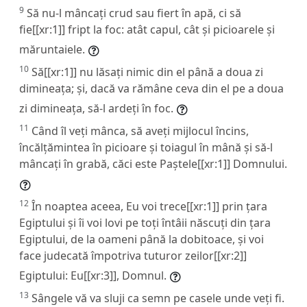
9
Să nu-l mâncați crud sau fiert în apă, ci să
fie[[xr:1]] fript la foc: atât capul, cât și picioarele și
măruntaiele.
10
Să[[xr:1]] nu lăsați nimic din el până a doua zi
dimineața; și, dacă va rămâne ceva din el pe a doua
zi dimineața, să-l ardeți în foc.
11
Când îl veți mânca, să aveți mijlocul încins,
încălțămintea în picioare și toiagul în mână și să-l
mâncați în grabă, căci este Paștele[[xr:1]] Domnului.
12
În noaptea aceea, Eu voi trece[[xr:1]] prin țara
Egiptului și îi voi lovi pe toți întâii născuți din țara
Egiptului, de la oameni până la dobitoace, și voi
face judecată împotriva tuturor zeilor[[xr:2]]
Egiptului: Eu[[xr:3]], Domnul.
13
Sângele vă va sluji ca semn pe casele unde veți fi.