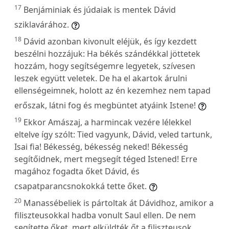
17
Benjáminiak és júdaiak is mentek Dávid
sziklavárához.
18
Dávid azonban kivonult eléjük, és így kezdett
beszélni hozzájuk: Ha békés szándékkal jöttetek
hozzám, hogy segítségemre legyetek, szívesen
leszek együtt veletek. De ha el akartok árulni
ellenségeimnek, holott az én kezemhez nem tapad
erőszak, látni fog és megbüntet atyáink Istene!
19
Ekkor Amászaj, a harmincak vezére lélekkel
eltelve így szólt: Tied vagyunk, Dávid, veled tartunk,
Isai fia! Békesség, békesség neked! Békesség
segítőidnek, mert megsegít téged Istened! Erre
magához fogadta őket Dávid, és
csapatparancsnokokká tette őket.
20
Manassébeliek is pártoltak át Dávidhoz, amikor a
filiszteusokkal hadba vonult Saul ellen. De nem
segítette őket, mert elküldték őt a filiszteusok