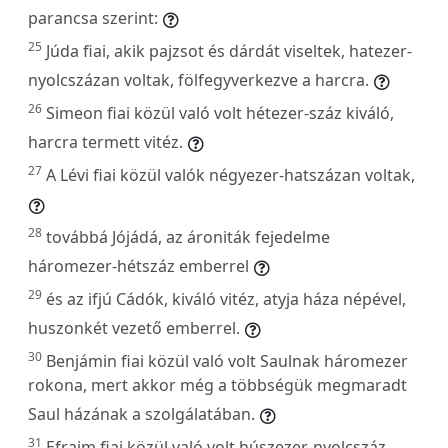
parancsa szerint:
25
Júda fiai, akik pajzsot és dárdát viseltek, hatezer-
nyolcszázan voltak, fölfegyverkezve a harcra.
26
Simeon fiai közül való volt hétezer-száz kiváló,
harcra termett vitéz.
27
A Lévi fiai közül valók négyezer-hatszázan voltak,
28
továbbá Jójádá, az ároniták fejedelme
háromezer-hétszáz emberrel
29
és az ifjú Cádók, kiváló vitéz, atyja háza népével,
huszonkét vezető emberrel.
30
Benjámin fiai közül való volt Saulnak háromezer
rokona, mert akkor még a többségük megmaradt
Saul házának a szolgálatában.
31
Efraim fiai közül való volt húszezer-nyolcszáz