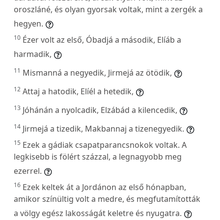
oroszláné, és olyan gyorsak voltak, mint a zergék a
hegyen.
10
Ézer volt az első, Óbadjá a második, Elíáb a
harmadik,
11
Mismanná a negyedik, Jirmejá az ötödik,
12
Attaj a hatodik, Elíél a hetedik,
13
Jóhánán a nyolcadik, Elzábád a kilencedik,
14
Jirmejá a tizedik, Makbannaj a tizenegyedik.
15
Ezek a gádiak csapatparancsnokok voltak. A
legkisebb is fölért százzal, a legnagyobb meg
ezerrel.
16
Ezek keltek át a Jordánon az első hónapban,
amikor színültig volt a medre, és megfutamították
a völgy egész lakosságát keletre és nyugatra.