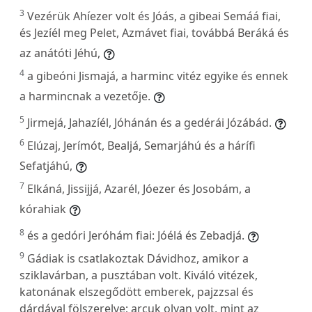
3
Vezérük Ahíezer volt és Jóás, a gibeai Semáá fiai,
és Jezíél meg Pelet, Azmávet fiai, továbbá Beráká és
az anátóti Jéhú,
4
a gibeóni Jismajá, a harminc vitéz egyike és ennek
a harmincnak a vezetője.
5
Jirmejá, Jahazíél, Jóhánán és a gedérái Józábád.
6
Elúzaj, Jerímót, Bealjá, Semarjáhú és a hárífi
Sefatjáhú,
7
Elkáná, Jissijjá, Azarél, Jóezer és Josobám, a
kórahiak
8
és a gedóri Jeróhám fiai: Jóélá és Zebadjá.
9
Gádiak is csatlakoztak Dávidhoz, amikor a
sziklavárban, a pusztában volt. Kiváló vitézek,
katonának elszegődött emberek, pajzzsal és
dárdával fölszerelve; arcuk olyan volt, mint az