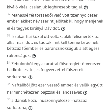
kiváló vitéz, családjuk leghíresebb tagjai.
32
Manassé fél törzséből való volt tizennyolcezer
ember, akiket név szerint jelöltek ki, hogy menjenek
el és tegyék királlyá Dávidot.
33
Issakár fiai közül ott voltak, akik felismerték az
alkalmas időt, és tudták, mit kell tennie Izráelnek:
kétszáz főember és parancsnokságuk alatt egész
rokonságuk.
34
Zebulonból egy akarattal fölsereglett ötvenezer
hadköteles, teljes fegyverzettel fölszerelt
sorkatona.
35
Naftáliból jött ezer vezető ember, és velük együtt
harminchétezren pajzzsal és lándzsával;
36
a dániak közül huszonnyolcezer-hatszáz
sorkatona;