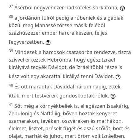
37
Ásérból negyvenezer hadköteles sorkatona,
38
a Jordánon túlról pedig a rúbeniek és a gádiak
közül meg Manassé törzse másik feléből
százhúszezer ember harcra készen, teljes
fegyverzetben.
39
Mindezek a harcosok csatasorba rendezve, tiszta
szívvel érkeztek Hebrónba, hogy egész Izráel
királyává tegyék Dávidot, de Izráel többi része is
kész volt egy akarattal királlyá tenni Dávidot.
40
És ott maradtak Dáviddal három napig, ettek-
ittak, mert testvéreik gondoskodtak róluk.
41
Sőt még a környékbeliek is, el egészen Issakárig,
Zebulonig és Naftáliig, bőven hoztak kenyeret
szamarakon, tevéken, öszvéreken és marhákon,
élelmet, lisztet, préselt fügét és aszú szőlőt, bort és
olajat, marhát és juhot, mert öröm volt Izráelben.