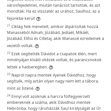
városfejedelmei, miután tanácsot tartottak, és azt
mondták: Ha ez visszatér az urához, Saulhoz, az a
fejünkbe kerül!
21
Ciklág felé menetelt, amikor átpártoltak hozzá
Manasséból Adnah, Józábád, Jedíaél, Míkáél,
Józábád, Elíhú és Cilletaj, akik Manassé ezredeinek a
vezetői voltak.
22
Ezek segítették Dávidot a csapatok élén, mert
mindnyájan kiváló vitézek voltak, és parancsnokok
lettek a hadseregben.
23
Napról napra mentek ilyenek Dávidhoz, hogy
segítsék, míg aztán olyan nagy nem lett a tábora,
mint az Istené.
24
Ennyi volt azoknak a harcra fölfegyverzett
embereknek a száma, akik Dávidhoz mentek
Hebrónba, hogy ráruházzák Saul királyságát az Úr