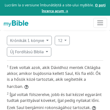
Lucrăm la o versiune îmbunătățită a site-ului myBible.
O poți
încerca acum →
Krónikák I. könyve
12
Új Fordítású Biblia
1
Ezek voltak azok, akik Dávidhoz mentek Ciklágba
akkor, amikor bujdosnia kellett Saul, Kís fia elől. Ők
is a hősök közé tartoztak, akik segítették a
harcban.
2
Íjjal voltak fölszerelve, jobb és bal kézzel egyaránt
tudtak parittyával köveket, íjjal pedig nyilakat lőni.
Ezek Saul benjámini rokonságához tartoztak.