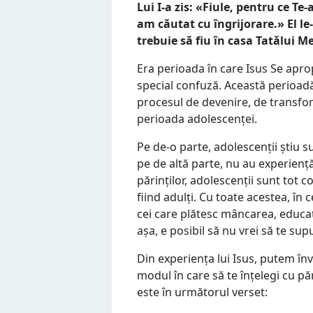
Lui I-a zis: «Fiule, pentru ce Te-
am căutat cu îngrijorare.» El le
trebuie să fiu în casa Tatălui M
Era perioada în care Isus Se aprop
special confuză. Această perioadă
procesul de devenire, de transfo
perioada adolescenței.
Pe de-o parte, adolescenții știu suf
pe de altă parte, nu au experiență
părinților, adolescenții sunt tot co
fiind adulți. Cu toate acestea, în 
cei care plătesc mâncarea, educați
așa, e posibil să nu vrei să te sup
Din experiența lui Isus, putem înv
modul în care să te înțelegi cu păr
este în următorul verset: