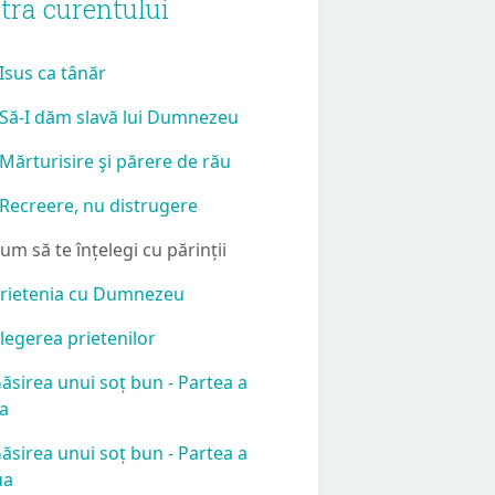
tra curentului
 Isus ca tânăr
 Să-I dăm slavă lui Dumnezeu
 Mărturisire şi părere de rău
 Recreere, nu distrugere
Cum să te înțelegi cu părinții
Prietenia cu Dumnezeu
Alegerea prietenilor
Găsirea unui soț bun - Partea a
ia
Găsirea unui soț bun - Partea a
ua