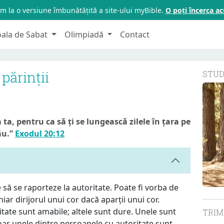
m la o versiune îmbunătățită a site-ului myBible.
O poți încerca 
oala de Sabat
Olimpiadă
Contact
părinții
STU
ta, pentru ca să ți se lungească zilele în țara pe
ău.”
Exodul 20:12
e să se raporteze la autoritate. Poate fi vorba de
chiar dirijorul unui cor dacă aparții unui cor.
tate sunt amabile; altele sunt dure. Unele sunt
TRI
 Doar unele dintre persoanele cu autoritate sunt