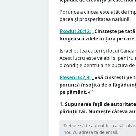
Porunca a cincea este atât de im
pacea și prosperitatea națiunii.
Exodul 20:12:
„Cinstește pe tată
lungească zilele în țara pe car
Israel putea cuceri și locui Canaanu
Acest lucru este valabil și pentru 
o condiție pentru a ne bucura de
Efeseni 6:2,3:
„«Să cinstești pe t
poruncă însoțită de o făgăduință 
pe pământ.»”
1. Supunerea față de autoritate
părinții tăi. Numește câteva aut