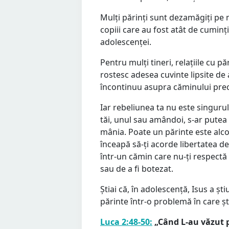
Mulți părinți sunt dezamăgiți pe m
copiii care au fost atât de cuminți
adolescenței.
Pentru mulți tineri, relațiile cu p
rostesc adesea cuvinte lipsite de
încontinuu asupra căminului pre
Iar rebeliunea ta nu este singuru
tăi, unul sau amândoi, s-ar putea
mânia. Poate un părinte este alco
înceapă să-ți acorde libertatea de
într-un cămin care nu-ți respectă 
sau de a fi botezat.
Știai că, în adolescență, Isus a șt
părinte într-o problemă în care șt
Luca 2:48-50:
„Când L-au văzut p