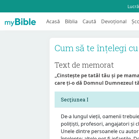
Lucră
Acasă
Biblia
Caută
Devoțional
Șc
Cum să te înțelegi cu 
Text de memorat
„Cinstește pe tatăl tău și pe mama 
care ți-o dă Domnul Dumnezeul t
Secţiunea I
De-a lungul vieții, oamenii trebui
polițiști, profesori, angajatori și 
Unele dintre persoanele cu autori
înțelepte; altele pot fi infantile.