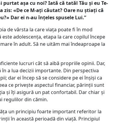
ai purtat așa cu noi? Iată că tatăl Tău și eu Te-
-a zis: «De ce M-ați căutat? Oare nu știați că
eu?» Dar ei n-au înțeles spusele Lui.”
ia de vârsta la care viața poate fi în mod
 este adolescența, etapa la care copilul începe
rmare în adult. Să ne uităm mai îndeaproape la
iciente lucruri cât să aibă propriile opinii. Dar,
 în a lua decizii importante. Din perspectiva
pii; dar ei încep să se considere pe ei înșiși ca
ceea ce privește aspectul financiar, părinții sunt
a și îți asigură un pat confortabil. Dar chiar și
ui regulilor din cămin.
ăța un principiu foarte important referitor la
inții în această perioadă din viață. Principiul