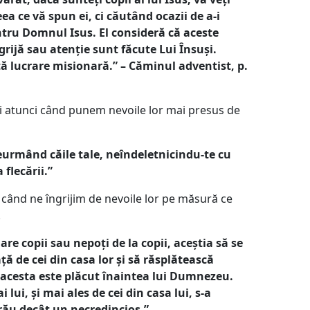
ea ce vă spun ei, ci căutând ocazii de a-i
entru Domnul Isus. El consideră că aceste
rijă sau atenție sunt făcute Lui Însuși.
ă lucrare misionară.” – Căminul adventist, p.
ții atunci când punem nevoile lor mai presus de
neurmând căile tale, neîndeletnicindu-te cu
 flecării.”
ci când ne îngrijim de nevoile lor pe măsură ce
.
re copii sau nepoți de la copii, aceștia să se
ață de cei din casa lor și să răsplătească
ul acesta este plăcut înaintea lui Dumnezeu.
 lui, și mai ales de cei din casa lui, s-a
 rău decât un necredincios.”