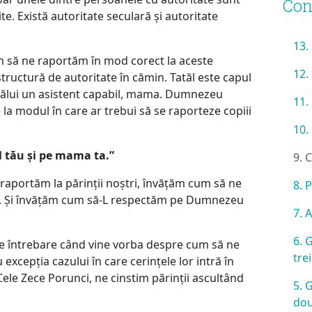
Con
te. Există autoritate seculară și autoritate
13.
m să ne raportăm în mod corect la aceste
12.
tructură de autoritate în cămin. Tatăl este capul
atălui un asistent capabil, mama. Dumnezeu
11.
e la modul în care ar trebui să se raporteze copiii
10.
l tău și pe mama ta.”
9. 
aportăm la părinții noștri, învățăm cum să ne
8. 
al. Și învățăm cum să-L respectăm pe Dumnezeu
7. 
6. 
de întrebare când vine vorba despre cum să ne
tre
 excepția cazului în care cerințele lor intră în
Cele Zece Porunci, ne cinstim părinții ascultând
5. 
do