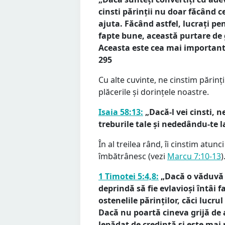
cinsti părinții nu doar făcând ce
ajuta. Făcând astfel, lucrați p
fapte bune, această purtare de g
Aceasta este cea mai important
295
Cu alte cuvinte, ne cinstim părin
plăcerile și dorințele noastre.
Isaia 58:13:
„Dacă-l vei cinsti, 
treburile tale și nededându-te la
În al treilea rând, îi cinstim atun
îmbătrânesc (vezi
Marcu 7:10-13
)
1 Timotei 5:4,8:
„Dacă o văduvă a
deprindă să fie evlavioși întâi f
ostenelile părinților, căci lucr
Dacă nu poartă cineva grijă de ai
lepădat de credință și este mai