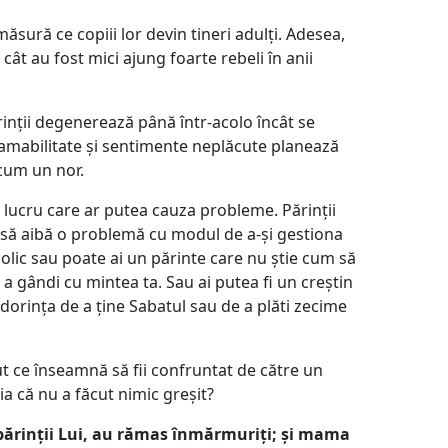
ăsură ce copiii lor devin tineri adulți. Adesea,
 cât au fost mici ajung foarte rebeli în anii
ărinții degenerează până într-acolo încât se
 amabilitate și sentimente neplăcute planează
cum un nor.
l lucru care ar putea cauza probleme. Părinții
 să aibă o problemă cu modul de a-și gestiona
olic sau poate ai un părinte care nu știe cum să
 a gândi cu mintea ta. Sau ai putea fi un creștin
dorința de a ține Sabatul sau de a plăti zecime
iut ce înseamnă să fii confruntat de către un
ia că nu a făcut nimic greșit?
ărinții Lui, au rămas înmărmuriți; și mama