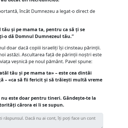
portantă, încât Dumnezeu a legat-o direct de
l tău și pe mama ta, pentru ca să ți se
e ți-o dă Domnul Dumnezeul tău.”
l doar dacă copiii israeliți își cinsteau părinții.
noi astăzi. Ascultarea față de părinții noștri este
 viața veșnică pe noul pământ. Pavel spune:
atăl tău și pe mama ta» – este cea dintâi
– «ca să fii fericit și să trăiești multă vreme
 nu este doar pentru tineri. Gândește-te la
orități cărora ei li se supun.