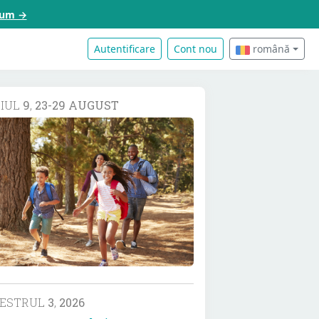
acum →
Autentificare
Cont nou
română
DIUL
9
,
23-29 AUGUST
MESTRUL
3
,
2026