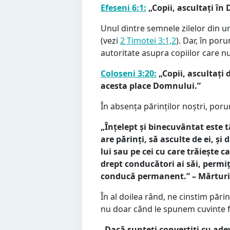
Efeseni 6:1:
„Copii, ascultați în 
Unul dintre semnele zilelor din ur
(vezi
2 Timotei 3:1,2
). Dar, în por
autoritate asupra copiilor care n
Coloseni 3:20:
„Copii, ascultați d
acesta place Domnului.”
În absența părinților noștri, porun
„Înțelept și binecuvântat este t
are părinți, să asculte de ei, și 
lui sau pe cei cu care trăiește ca
drept conducători ai săi, permiț
conducă permanent.” – Mărturii,
În al doilea rând, ne cinstim pări
nu doar când le spunem cuvinte 
„Dacă sunteți convertiți cu adevă