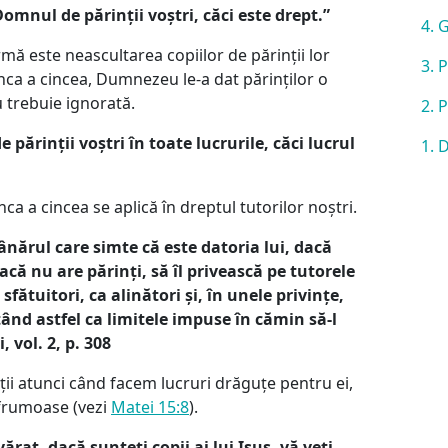
Domnul de părinții voștri, căci este drept.”
4. 
mă este neascultarea copiilor de părinții lor
3. 
unca a cincea, Dumnezeu le-a dat părinților o
u trebuie ignorată.
2. 
e părinții voștri în toate lucrurile, căci lucrul
1. 
ca a cincea se aplică în dreptul tutorilor noștri.
ânărul care simte că este datoria lui, dacă
dacă nu are părinți, să îl privească pe tutorele
 sfătuitori, ca alinători și, în unele privințe,
ând astfel ca limitele impuse în cămin să-l
 vol. 2, p. 308
nții atunci când facem lucruri drăguțe pentru ei,
frumoase (vezi
Matei 15:8
).
rat, dacă sunteți copii ai lui Isus, vă veți