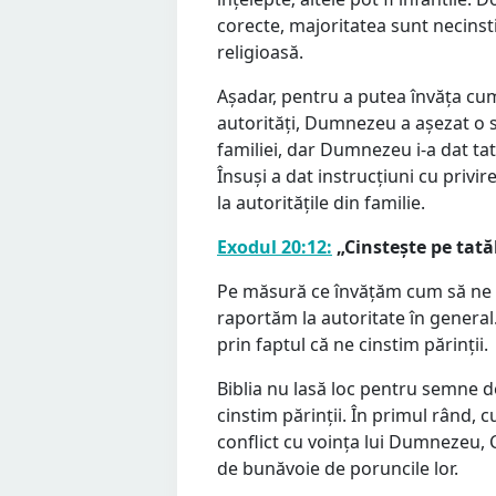
corecte, majoritatea sunt necinsti
religioasă.
Așadar, pentru a putea învăța cu
autorități, Dumnezeu a așezat o s
familiei, dar Dumnezeu i-a dat t
Însuși a dat instrucțiuni cu privir
la autoritățile din familie.
Exodul 20:12:
„Cinstește pe tată
Pe măsură ce învățăm cum să ne r
raportăm la autoritate în gener
prin faptul că ne cinstim părinții.
Biblia nu lasă loc pentru semne 
cinstim părinții. În primul rând, cu
conflict cu voința lui Dumnezeu, 
de bunăvoie de poruncile lor.