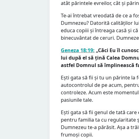
atât părintele evreilor, cât și părin
Te-ai întrebat vreodată de ce a fo
Dumnezeu? Datorită calităților lu
educa copiii și întreaga casă și că 
binecuvântat de ceruri. Dumneze
Geneza 18:19:
„Căci Eu îl cunosc 
lui după el să țină Calea Domnul
astfel Domnul să împlinească fa
Ești gata să fii și tu un părinte la 
autocontrolul de pe acum, pentru ca
controleze. Acum este momentul să 
pasiunile tale.
Ești gata să fii genul de tată care 
pentru familia ta cu regularitate ș
Dumnezeu te-a părăsit. Așa a trăi
frumoși copii.