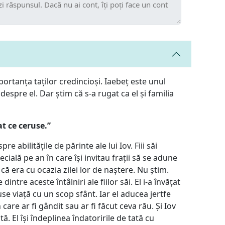
ortanța taților credincioși. Iaebeț este unul
despre el. Dar știm că s-a rugat ca el și familia
t ce ceruse.”
abilitățile de părinte ale lui Iov. Fiii săi
ecială pe an în care își invitau frații să se adune
 era cu ocazia zilei lor de naștere. Nu știm.
intre aceste întâlniri ale fiilor săi. El i-a învățat
e viață cu un scop sfânt. Iar el aducea jertfe
 care ar fi gândit sau ar fi făcut ceva rău. Și Iov
ă. El își îndeplinea îndatoririle de tată cu