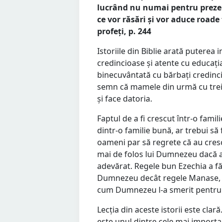
lucrând nu numai pentru prezen
ce vor răsări și vor aduce roade f
profeți, p. 244
Istoriile din Biblie arată puterea
credincioase și atente cu educația
binecuvântată cu bărbați credincio
semn că mamele din urmă cu treize
și face datoria.
Faptul de a fi crescut într-o famil
dintr-o familie bună, ar trebui să 
oameni par să regrete că au cresc
mai de folos lui Dumnezeu dacă ar
adevărat. Regele bun Ezechia a f
Dumnezeu decât regele Manase, 
cum Dumnezeu l-a smerit pentru a
Lecția din aceste istorii este cla
este unul dintre cele mai importa