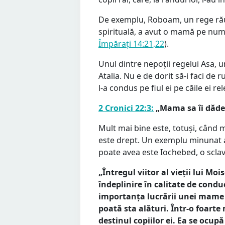
De exemplu, Roboam, un rege rău,
spirituală, a avut o mamă pe num
Împărați 14:21,22
).
Unul dintre nepoții regelui Asa, un
Atalia. Nu e de dorit să-i faci de 
l-a condus pe fiul ei pe căile ei re
2 Cronici 22:3:
„Mama sa îi dădea
Mult mai bine este, totuși, când ma
este drept. Un exemplu minunat a
poate avea este Iochebed, o sclav
„Întregul viitor al vieții lui Mo
îndeplinire în calitate de condu
importanța lucrării unei mame c
poată sta alături. Într-o foart
destinul copiilor ei. Ea se ocupă