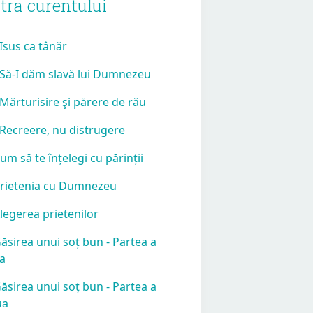
tra curentului
 Isus ca tânăr
 Să-I dăm slavă lui Dumnezeu
 Mărturisire şi părere de rău
 Recreere, nu distrugere
Cum să te înțelegi cu părinții
Prietenia cu Dumnezeu
Alegerea prietenilor
Găsirea unui soț bun - Partea a
ia
Găsirea unui soț bun - Partea a
ua