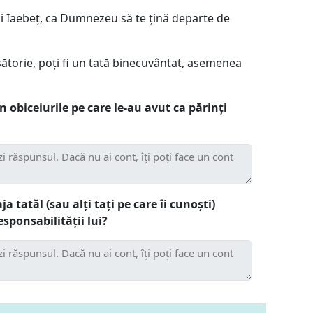
ui Iaebeț, ca Dumnezeu să te țină departe de
orie, poți fi un tată binecuvântat, asemenea
n obiceiurile pe care le-au avut ca părinți
ja tatăl (sau alți tați pe care îi cunoști)
sponsabilității lui?