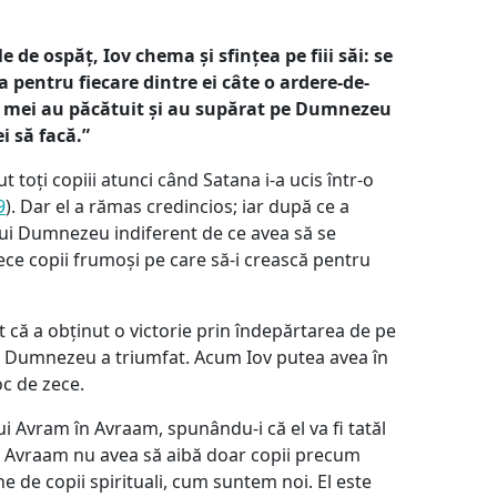
e de ospăț, Iov chema și sfințea pe fiii săi: se
 pentru fiecare dintre ei câte o ardere-de-
iii mei au păcătuit și au supărat pe Dumnezeu
i să facă.”
ut toți copiii atunci când Satana i-a ucis într-o
9
). Dar el a rămas credincios; iar după ce a
 lui Dumnezeu indiferent de ce avea să se
ece copii frumoși pe care să-i crească pentru
t că a obținut o victorie prin îndepărtarea de pe
i, Dumnezeu a triumfat. Acum Iov putea avea în
oc de zece.
 Avram în Avraam, spunându-i că el va fi tatăl
. Avraam nu avea să aibă doar copii precum
ne de copii spirituali, cum suntem noi. El este