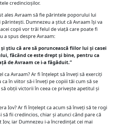
tele credincioșilor.
st ales Avraam să fie părintele poporului lui
i părintești. Dumnezeu a știut că Avraam își va
acei copii vor trăi felul de viață care poate fi
u a spus despre Avraam:
și știu că are să poruncească fiilor lui și casei
ui, făcând ce este drept și bine, pentru ca
ță de Avraam ce i-a făgăduit.”
fel ca Avraam? Ar fi înțelept să înveți să exerciți
 în viitor să-i înveți pe copiii tăi cum să se
obții victorii în ceea ce privește apetitul și
era Iov? Ar fi înțelept ca acum să înveți să te rogi
i să fii credincios, chiar și atunci când pare că
t Iov, iar Dumnezeu i-a încredințat cei mai