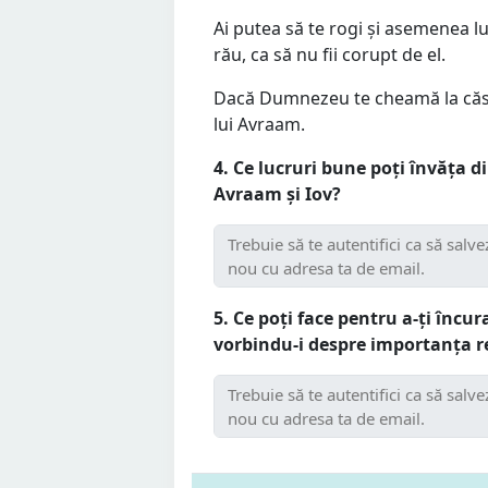
Ai putea să te rogi și asemenea l
rău, ca să nu fii corupt de el.
Dacă Dumnezeu te cheamă la căsăt
lui Avraam.
4. Ce lucruri bune poți învăța di
Avraam și Iov?
5. Ce poți face pentru a-ți încura
vorbindu-i despre importanța re