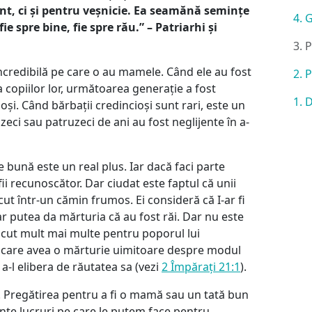
t, ci și pentru veșnicie. Ea seamănă semințe
4. 
ie spre bine, fie spre rău.” – Patriarhi și
3. 
 incredibilă pe care o au mamele. Când ele au fost
2. 
 copiilor lor, următoarea generație a fost
1. 
și. Când bărbații credincioși sunt rari, este un
ci sau patruzeci de ani au fost neglijente în a-
ie bună este un real plus. Iar dacă faci parte
fii recunoscător. Dar ciudat este faptul că unii
ut într-un cămin frumos. Ei consideră că I-ar fi
 putea da mărturia că au fost răi. Dar nu este
ăcut mult mai multe pentru poporul lui
care avea o mărturie uimitoare despre modul
-l elibera de răutatea sa (vezi
2 Împărați 21:1
).
ră. Pregătirea pentru a fi o mamă sau un tată bun
nte lucruri pe care le putem face pentru