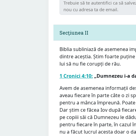
Secţiunea II
Biblia subliniază de asemenea imp
dintre aceștia. Știm foarte puține 
lui să nu fie corupți de rău.
1 Cronici 4:10:
„Dumnezeu i-a da
Avem de asemenea informații despre 
aveau fiecare în parte câte o zi sp
pentru a mânca împreună. Poate că
Dar știm ce făcea Iov după fiecare d
pe copiii săi că Dumnezeu le dădus
pentru fiecare în parte, în cazul în
nu a făcut lucrul acesta doar o dat