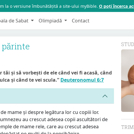
m la o versiune îmbunătățită a site-ului myBible.
O poți încerca 
oala de Sabat
Olimpiadă
Contact
i părinte
STU
r tăi și să vorbești de ele când vei fi acasă, când
culca și când te vei scula.”
Deuteronomul 6:7
de mame și despre legătura lor cu copiii lor.
umnezeu au crescut adesea copii ascultători de
emple de mame rele, care au crescut adesea
TRI
 îndepărtat pe mulți de la neprihănire.