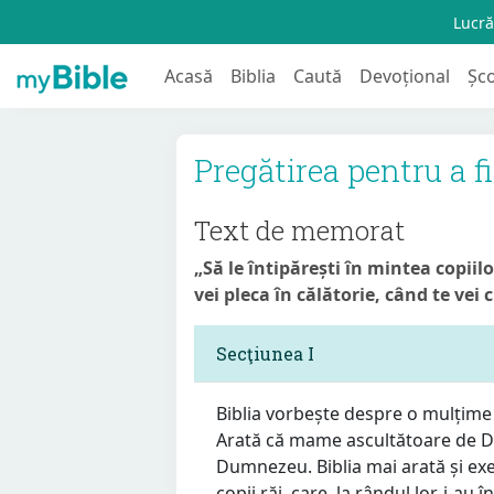
Lucră
Acasă
Biblia
Caută
Devoțional
Șc
Pregătirea pentru a f
Text de memorat
„Să le întipărești în mintea copiilo
vei pleca în călătorie, când te vei 
Secţiunea I
Biblia vorbește despre o mulțime 
Arată că mame ascultătoare de D
Dumnezeu. Biblia mai arată și ex
copii răi, care, la rândul lor, i-au