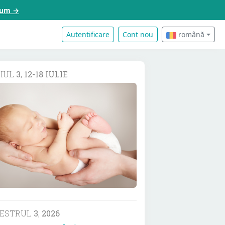
acum →
Autentificare
Cont nou
română
DIUL
3
,
12-18 IULIE
MESTRUL
3
,
2026