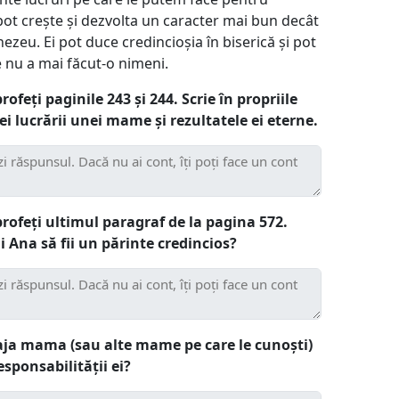
ot crește și dezvolta un caracter mai bun decât
zeu. Ei pot duce credincioșia în biserică și pot
e nu a mai făcut-o nimeni.
profeți paginile 243 și 244. Scrie în propriile
i lucrării unei mame și rezultatele ei eterne.
 profeți ultimul paragraf de la pagina 572.
 Ana să fii un părinte credincios?
uraja mama (sau alte mame pe care le cunoști)
sponsabilității ei?