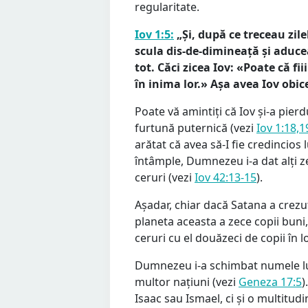
regularitate.
Iov 1:5:
„Și, după ce treceau zilel
scula dis-de-dimineață și aducea
tot. Căci zicea Iov: «Poate că f
în inima lor.» Așa avea Iov obice
Poate vă amintiți că Iov și-a pierd
furtună puternică (vezi
Iov 1:18,1
arătat că avea să-I fie credincios
întâmple, Dumnezeu i-a dat alți z
ceruri (vezi
Iov 42:13-15
).
Așadar, chiar dacă Satana a crezu
planeta aceasta a zece copii bun
ceruri cu el douăzeci de copii în l
Dumnezeu i-a schimbat numele lui
multor națiuni (vezi
Geneza 17:5
)
Isaac sau Ismael, ci și o multitudi