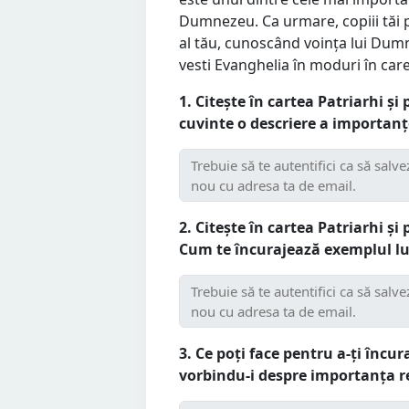
Dumnezeu. Ca urmare, copiii tăi p
al tău, cunoscând voința lui Dumne
vesti Evanghelia în moduri în car
1. Citește în cartea Patriarhi și 
cuvinte o descriere a importanțe
2. Citește în cartea Patriarhi și
Cum te încurajează exemplul lui
3. Ce poți face pentru a-ți înc
vorbindu-i despre importanța re