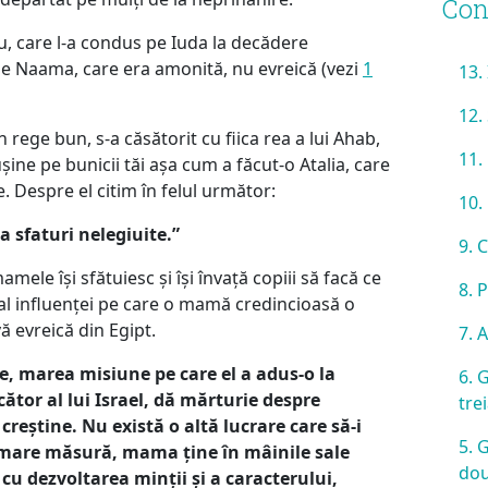
Con
 care l-a condus pe Iuda la decădere
e Naama, care era amonită, nu evreică (vezi
1
13.
12.
 rege bun, s-a căsătorit cu fiica rea a lui Ahab,
11.
rușine pe bunicii tăi așa cum a făcut-o Atalia, care
le. Despre el citim în felul următor:
10.
 sfaturi nelegiuite.”
9. 
mele își sfătuiesc și își învață copiii să facă ce
8. 
l influenței pe care o mamă credincioasă o
ă evreică din Egipt.
7. 
ise, marea misiune pe care el a adus-o la
6. 
cător al lui Israel, dă mărturie despre
tre
reștine. Nu există o altă lucrare care să-i
5. 
e mare măsură, mama ține în mâinile sale
do
 cu dezvoltarea minții și a caracterului,