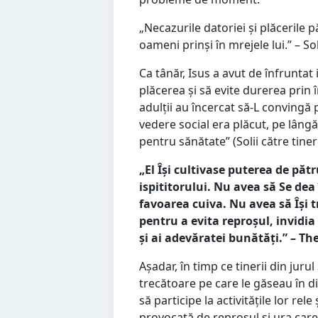
„Necazurile datoriei și plăcerile p
oameni prinși în mrejele lui.” – Sol
Ca tânăr, Isus a avut de înfruntat
plăcerea și să evite durerea prin în
adulții au încercat să-L convingă 
vedere social era plăcut, pe lângă
pentru sănătate” (Solii către tinere
„El Își cultivase puterea de păt
ispititorului. Nu avea să Se dea
favoarea cuiva. Nu avea să Își t
pentru a evita reproșul, invidia
și ai adevăratei bunătăți.” – The
Așadar, în timp ce tinerii din juru
trecătoare pe care le găseau în di
să participe la activitățile lor r
provocată de reproșul și ura care