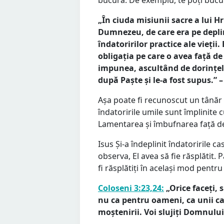
„În ciuda misiunii sacre a lui Hr
Dumnezeu, de care era pe deplin
îndatoririlor practice ale vieții
obligația pe care o avea față de
impunea, ascultând de dorințele 
după Paște și le-a fost supus.” 
Așa poate fi recunoscut un tânăr
îndatoririle umile sunt împlinite 
Lamentarea și îmbufnarea față de 
Isus Și-a îndeplinit îndatoririle ca
observa, El avea să fie răsplătit. P
fi răsplătiți în același mod pentr
Coloseni 3:23,24:
„Orice faceți, 
nu ca pentru oameni, ca unii car
moștenirii. Voi slujiți Domnului