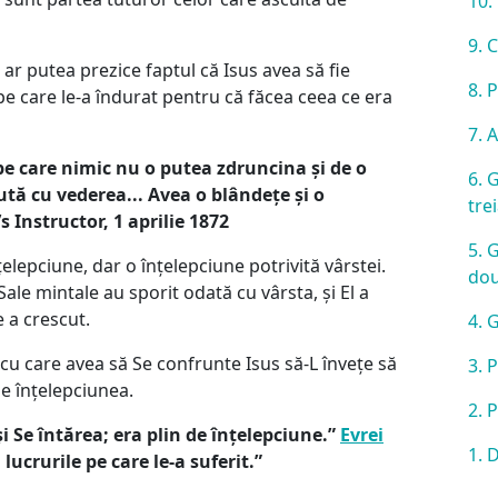
10.
9. 
ar putea prezice faptul că Isus avea să fie
8. 
pe care le-a îndurat pentru că făcea ceea ce era
7. 
e care nimic nu o putea zdruncina și de o
6. 
ută cu vederea... Avea o blândețe și o
tre
 Instructor, 1 aprilie 1872
5. 
țelepciune, dar o înțelepciune potrivită vârstei.
do
 Sale mintale au sporit odată cu vârsta, și El a
 a crescut.
4. 
 cu care avea să Se confrunte Isus să-L învețe să
3. 
e e înțelepciunea.
2. 
i Se întărea; era plin de înțelepciune.”
Evrei
1. 
 lucrurile pe care le-a suferit.”