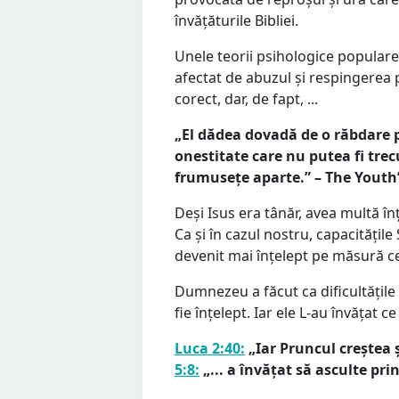
învățăturile Bibliei.
Unele teorii psihologice populare 
afectat de abuzul și respingerea 
corect, dar, de fapt, ...
„El dădea dovadă de o răbdare p
onestitate care nu putea fi trec
frumusețe aparte.” – The Youth’s
Deși Isus era tânăr, avea multă în
Ca și în cazul nostru, capacitățile
devenit mai înțelept pe măsură ce
Dumnezeu a făcut ca dificultățile
fie înțelept. Iar ele L-au învățat c
Luca 2:40:
„Iar Pruncul creștea ș
5:8:
„... a învățat să asculte prin