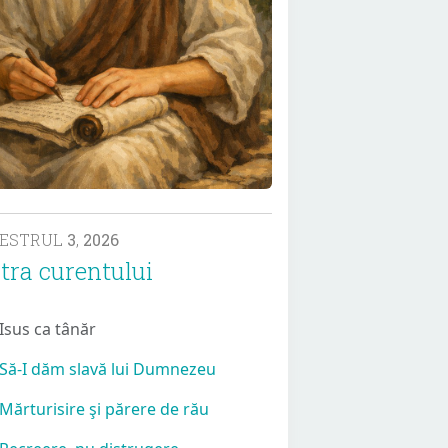
MESTRUL
3
,
2026
tra curentului
 Isus ca tânăr
 Să-I dăm slavă lui Dumnezeu
 Mărturisire şi părere de rău