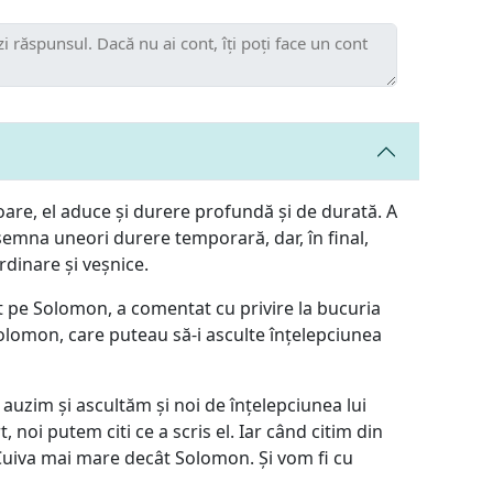
oare, el aduce și durere profundă și de durată. A
semna uneori durere temporară, dar, în final,
dinare și veșnice.
at pe Solomon, a comentat cu privire la bucuria
i Solomon, care puteau să-i asculte înțelepciunea
uzim și ascultăm și noi de înțelepciunea lui
oi putem citi ce a scris el. Iar când citim din
 Cuiva mai mare decât Solomon. Și vom fi cu