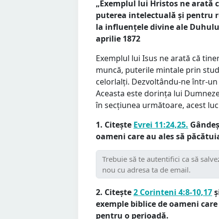
„Exemplul lui Hristos ne arată 
puterea intelectuală și pentru re
la influențele divine ale Duhulu
aprilie 1872
Exemplul lui Isus ne arată că tineri
muncă, puterile mintale prin studiu
celorlalți. Dezvoltându-ne într-un
Aceasta este dorința lui Dumneze
în secțiunea următoare, acest luc
1. Citește
Evrei 11:24,25.
Gândeșt
oameni care au ales să păcătui
2. Citește
2 Corinteni 4:8-10,17
ș
exemple biblice de oameni care a
pentru o perioadă.