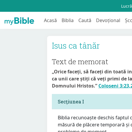
Lucră
Acasă
Biblia
Caută
Devoțional
Șc
Isus ca tânăr
Text de memorat
„Orice faceți, să faceți din toată
ca unii care știți că veți primi de 
Domnului Hristos.”
Coloseni 3:23,
Secţiunea I
Biblia recunoaște deschis faptul 
măsură de plăcere temporară și c
probleme de moment.