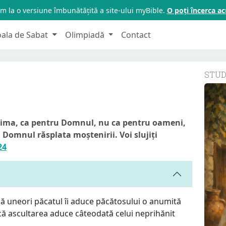
m la o versiune îmbunătățită a site-ului myBible.
O poți încerca 
oala de Sabat
Olimpiadă
Contact
STU
 inima, ca pentru Domnul, nu ca pentru oameni,
la Domnul răsplata moștenirii. Voi slujiți
24
că uneori păcatul îi aduce păcătosului o anumită
ă ascultarea aduce câteodată celui neprihănit