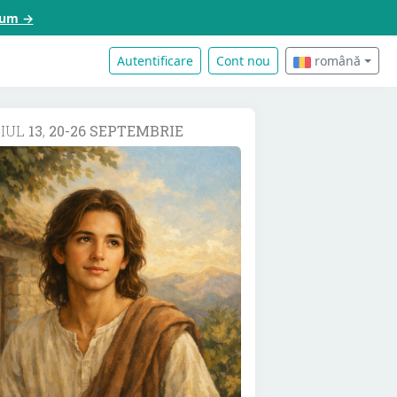
acum →
Autentificare
Cont nou
română
DIUL
13
,
20-26 SEPTEMBRIE