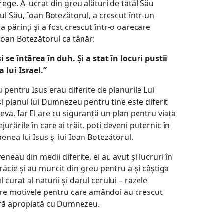
trege. A lucrat din greu alături de tatăl Său
l Său, Ioan Botezătorul, a crescut într-un
la părinți și a fost crescut într-o oarecare
 Ioan Botezătorul ca tânăr:
 se întărea în duh. Și a stat în locuri pustii
 lui Israel.”
 pentru Isus erau diferite de planurile Lui
și planul lui Dumnezeu pentru tine este diferit
neva. Iar El are cu siguranță un plan pentru viața
urările în care ai trăit, poți deveni puternic în
menea lui Isus și lui Ioan Botezătorul.
neau din medii diferite, ei au avut și lucruri în
ăcie și au muncit din greu pentru a-și câștiga
curat al naturii și darul cerului – razele
ntre motivele pentru care amândoi au crescut
ură apropiată cu Dumnezeu.