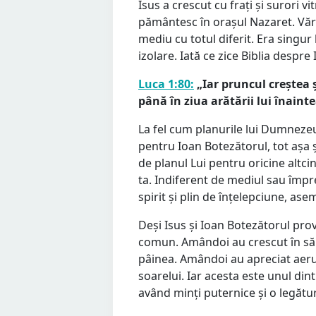
Isus a crescut cu frați și surori vi
pământesc în orașul Nazaret. Văru
mediu cu totul diferit. Era singur 
izolare. Iată ce zice Biblia despre
Luca 1:80:
„Iar pruncul creștea și
până în ziua arătării lui înaintea
La fel cum planurile lui Dumnezeu
pentru Ioan Botezătorul, tot așa 
de planul Lui pentru oricine altci
ta. Indiferent de mediul sau împrej
spirit și plin de înțelepciune, ase
Deși Isus și Ioan Botezătorul prove
comun. Amândoi au crescut în săr
pâinea. Amândoi au apreciat aerul 
soarelui. Iar acesta este unul di
având minți puternice și o legăt