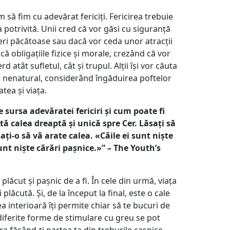
 să fim cu adevărat fericiți. Fericirea trebuie
 potrivită. Unii cred că vor găsi cu siguranță
ceri păcătoase sau dacă vor ceda unor atracții
ică obligațiile fizice și morale, crezând că vor
erd atât sufletul, cât și trupul. Alții își vor căuta
it nenatural, considerând îngăduirea poftelor
tea și viața.
e sursa adevăratei fericiri și cum poate fi
tă calea dreaptă și unică spre Cer. Lăsați să
ați-o să vă arate calea. «Căile ei sunt niște
sunt niște cărări pașnice.»” – The Youth’s
l plăcut și pașnic de a fi. În cele din urmă, viața
plăcută. Și, de la început la final, este o cale
 interioară îți permite chiar să te bucuri de
 diferite forme de stimulare cu greu se pot
a făcând-ți partea ta din treburile casnice.