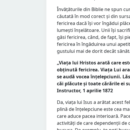
Învățăturile din Biblie ne spun cum
căutată în mod corect și din sursa
fericirea dacă își vor îngădui plă
lumești înșelătoare. Unii își sacrif
găsi fericirea, când, de fapt, își pi
fericirea în îngăduirea unui apet
gustului mai de dorit decât sănăta
„Viața lui Hristos arată care est
obținută fericirea. Viața Lui ara
se audă vocea înțelepciunii. Lăs
căi plăcute și toate cărările ei 
Instructor, 1 aprilie 1872
Da, viața lui Isus a arătat acest fe
plină de înțelepciune este cea mai 
care aduce pacea interioară. Pacea
activități de care dependenții de
bucura. De exemplu, te poți bucur