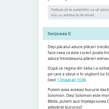
Secţiunea II
Deși păcatul aduce plăceri trecăt
face ceea ce este corect poate în
aduce întotdeauna plăceri extraor
După ce regina din Seba l-a vizit
pe care a văzut-o în slujitorii lu
(vezi
1 Împărați 10:8
).
Putem avea aceeași bucurie dacă a
Solomon. Deși Solomon este mort, n
Biblie, putem auzi înțelepciunea
adevărat bucuroși!