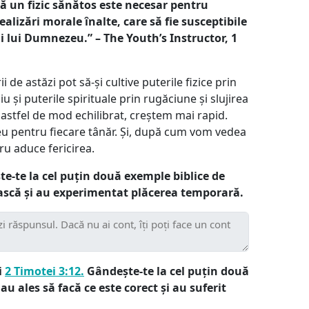
că un fizic sănătos este necesar pentru
alizări morale înalte, care să fie susceptibile
i lui Dumnezeu.” – The Youth’s Instructor, 1
i de astăzi pot să-și cultive puterile fizice prin
 și puterile spirituale prin rugăciune și slujirea
 astfel de mod echilibrat, creștem mai rapid.
u pentru fiecare tânăr. Și, după cum vom vedea
ru aduce fericirea.
e-te la cel puțin două exemple biblice de
ască și au experimentat plăcerea temporară.
i
2 Timotei 3:12.
Gândește-te la cel puțin două
u ales să facă ce este corect și au suferit