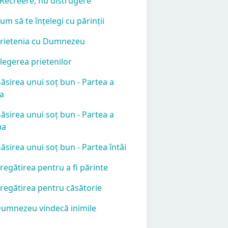
 Recreere, nu distrugere
Cum să te înțelegi cu părinții
Prietenia cu Dumnezeu
Alegerea prietenilor
Găsirea unui soț bun - Partea a
ia
Găsirea unui soț bun - Partea a
ua
Găsirea unui soț bun - Partea întâi
Pregătirea pentru a fi părinte
Pregătirea pentru căsătorie
Dumnezeu vindecă inimile