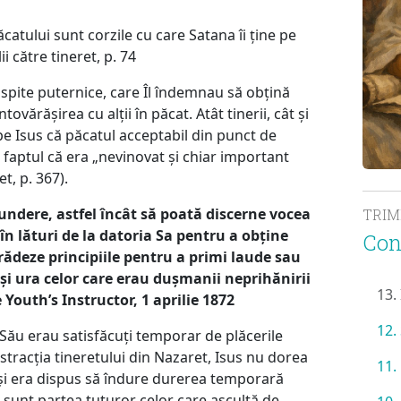
ăcatului sunt corzile cu care Satana îi ține pe
ii către tineret, p. 74
 ispite puternice, care Îl îndemnau să obțină
tovărășirea cu alții în păcat. Atât tinerii, cât și
pe Isus că păcatul acceptabil din punct de
 faptul că era „nevinovat și chiar important
t, p. 367).
rundere, astfel încât să poată discerne vocea
TRI
 în lături de la datoria Sa pentru a obține
Con
rădeze principiile pentru a primi laude sau
 și ura celor care erau dușmanii neprihănirii
13.
 Youth’s Instructor, 1 aprilie 1872
12.
l Său erau satisfăcuți temporar de plăcerile
stracția tineretului din Nazaret, Isus nu dorea
11.
ele și era dispus să îndure durerea temporară
 sunt partea tuturor celor care ascultă de