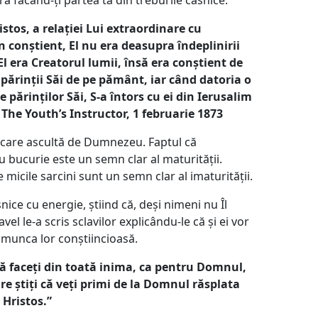
istos, a relației Lui extraordinare cu
 conștient, El nu era deasupra îndeplinirii
. El era Creatorul lumii, însă era conștient de
 părinții Săi de pe pământ, iar când datoria o
părinților Săi, S-a întors cu ei din Ierusalim
– The Youth’s Instructor, 1 februarie 1873
 care ascultă de Dumnezeu. Faptul că
cu bucurie este un semn clar al maturității.
micile sarcini sunt un semn clar al imaturității.
snice cu energie, știind că, deși nimeni nu Îl
avel le-a scris sclavilor explicându-le că și ei vor
u munca lor conștiincioasă.
să faceți din toată inima, ca pentru Domnul,
e știți că veți primi de la Domnul răsplata
 Hristos.”