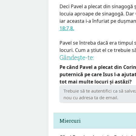
Deci Pavel a plecat din sinagogă și
locuia aproape de sinagogă. Dar C
iar aceasta i-a înfuriat pe dușmani
18:7,8.
Pavel se întreba dacă era timpul 
locuri. Cum a știut el ce trebuie 
Gândeşte-te:
Pe când Pavel a plecat din Corint
puternică pe care Isus l-a ajuta
tot mai multe locuri și astăzi?
Miercuri