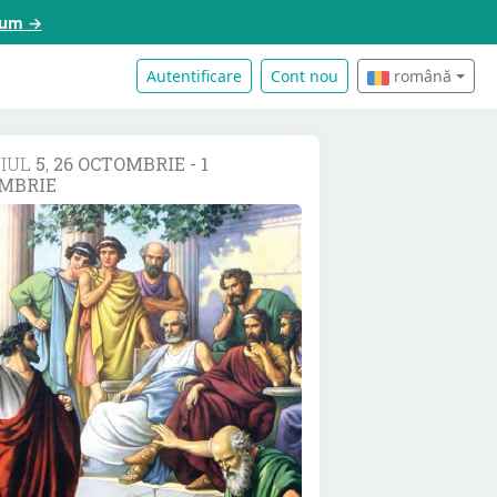
acum →
Autentificare
Cont nou
română
DIUL
5
,
26 OCTOMBRIE - 1
MBRIE