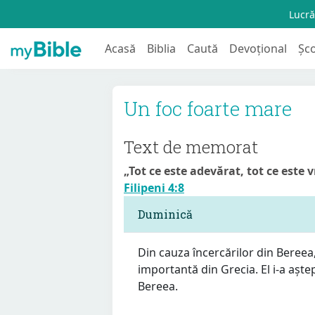
Lucră
Acasă
Biblia
Caută
Devoțional
Șc
Un foc foarte mare
Text de memorat
„Tot ce este adevărat, tot ce este 
Filipeni 4:8
Duminică
Din cauza încercărilor din Bereea,
importantă din Grecia. El i-a aște
Bereea.