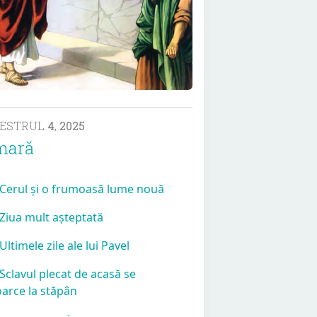
MESTRUL
4
,
2025
mară
 Cerul și o frumoasă lume nouă
 Ziua mult așteptată
 Ultimele zile ale lui Pavel
 Sclavul plecat de acasă se
oarce la stăpân