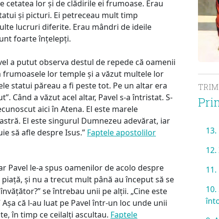
cetatea lor și de clădirile ei frumoase. Erau
atui și picturi. Ei petreceau mult timp
te lucruri diferite. Erau mândri de ideile
unt foarte înțelepți.
vel a putut observa destul de repede că oamenii
la frumoasele lor temple și a văzut multele lor
cele statui păreau a fi peste tot. Pe un altar era
TRI
 Când a văzut acel altar, Pavel s-a întristat. S-
Pri
unoscut aici în Atena. El este marele
stră. El este singurul Dumnezeu adevărat, iar
13.
uie să afle despre Isus.”
Faptele apostolilor
12.
iar Pavel le-a spus oamenilor de acolo despre
11.
în piață, și nu a trecut mult până au început să se
10.
învățător?” se întrebau unii pe alții. „Cine este
înt
Așa că l-au luat pe Pavel într-un loc unde unii
, în timp ce ceilalți ascultau.
Faptele