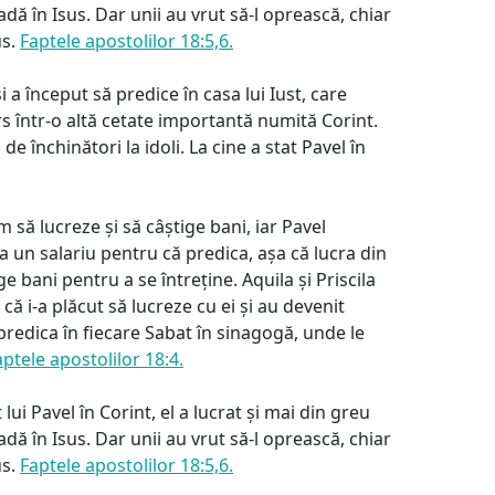
dă în Isus. Dar unii au vrut să-l oprească, chiar
us.
Faptele apostolilor 18:5,6.
 a început să predice în casa lui Iust, care
rs într-o altă cetate importantă numită Corint.
de închinători la idoli. La cine a stat Pavel în
 să lucreze și să câștige bani, iar Pavel
ea un salariu pentru că predica, așa că lucra din
ge bani pentru a se întreține. Aquila și Priscila
 că i-a plăcut să lucreze cu ei și au devenit
 predica în fiecare Sabat în sinagogă, unde le
aptele apostolilor 18:4.
 lui Pavel în Corint, el a lucrat și mai din greu
dă în Isus. Dar unii au vrut să-l oprească, chiar
us.
Faptele apostolilor 18:5,6.