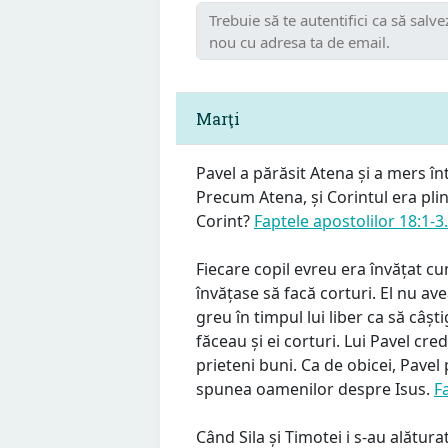
Marţi
Pavel a părăsit Atena și a mers în
Precum Atena, și Corintul era plin 
Corint?
Faptele apostolilor 18:1-3.
Fiecare copil evreu era învățat cum
învățase să facă corturi. El nu av
greu în timpul lui liber ca să câști
făceau și ei corturi. Lui Pavel cred
prieteni buni. Ca de obicei, Pavel
spunea oamenilor despre Isus.
F
Când Sila și Timotei i s-au alăturat