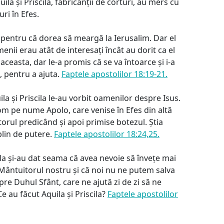
ila și Priscila, fabricanții de corturi, au mers cu
uri în Efes.
, pentru că dorea să meargă la Ierusalim. Dar el
enii erau atât de interesați încât au dorit ca el
aceasta, dar le-a promis că se va întoarce și i-a
o, pentru a ajuta.
Faptele apostolilor 18:19-21.
ila și Priscila le-au vorbit oamenilor despre Isus.
om pe nume Apolo, care venise în Efes din altă
ătorul predicând și apoi primise botezul. Știa
plin de putere.
Faptele apostolilor 18:24,25.
cila și-au dat seama că avea nevoie să învețe mai
e Mântuitorul nostru și că noi nu ne putem salva
pre Duhul Sfânt, care ne ajută zi de zi să ne
 au făcut Aquila și Priscila?
Faptele apostolilor