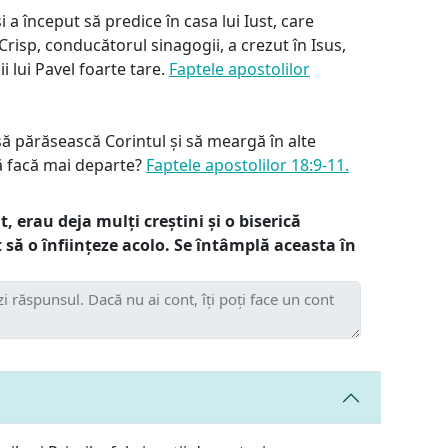
 a început să predice în casa lui Iust, care
risp, conducătorul sinagogii, a crezut în Isus,
i lui Pavel foarte tare.
Faptele apostolilor
să părăsească Corintul și să meargă în alte
să facă mai departe?
Faptele apostolilor 18:9-11.
, erau deja mulți creștini și o biserică
t să o înființeze acolo. Se întâmplă aceasta în