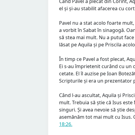
Când Pavel a plecat din Corint, Aqu
el și și-au stabilit afacerea cu cort
Pavel nu a stat acolo foarte mult
a vorbit în Sabat în sinagogă. Oam
să stea mai mult. Nu a putut face 
lăsat pe Aquila și pe Priscila acol
În timp ce Pavel a fost plecat, Aqu
Ei s-au împrietenit curând cu un 
cetate. El îl auzise pe Ioan Botez
Scripturile și era un prezentator 
Când l-au ascultat, Aquila și Pris
mult. Trebuia să știe că Isus est
singuri. Și avea nevoie să știe des
asemănăm tot mai mult cu Isus. Ce
18:26.