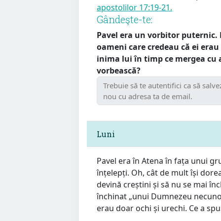
apostolilor 17:19-21.
Gândeşte-te:
Pavel era un vorbitor puternic. 
oameni care credeau că ei erau a
inima lui în timp ce mergea cu a
vorbească?
Luni
Pavel era în Atena în fața unui g
înțelepți. Oh, cât de mult își dorea
devină creștini și să nu se mai înc
închinat „unui Dumnezeu necunos
erau doar ochi și urechi. Ce a sp