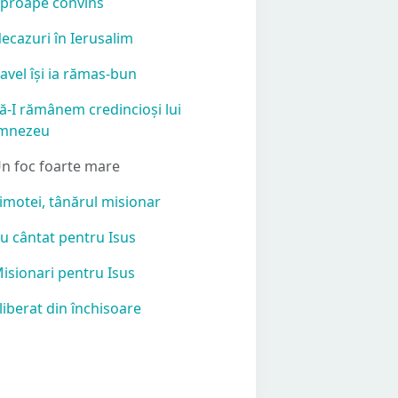
Aproape convins
Necazuri în Ierusalim
Pavel își ia rămas-bun
Să-I rămânem credincioși lui
mnezeu
Un foc foarte mare
Timotei, tânărul misionar
Au cântat pentru Isus
Misionari pentru Isus
Eliberat din închisoare