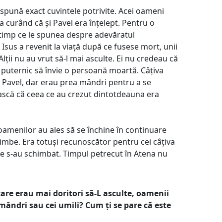
 spună exact cuvintele potrivite. Acei oameni
a curând că și Pavel era înțelept. Pentru o
n timp ce le spunea despre adevăratul
sus a revenit la viață după ce fusese mort, unii
lții nu au vrut să-l mai asculte. Ei nu credeau că
puternic să învie o persoană moartă. Câțiva
Pavel, dar erau prea mândri pentru a se
scă că ceea ce au crezut dintotdeauna era
 oamenilor au ales să se închine în continuare
chimbe. Era totuși recunoscător pentru cei câțiva
re s-au schimbat. Timpul petrecut în Atena nu
care erau mai doritori să-L asculte, oamenii
mândri sau cei umili? Cum ți se pare că este