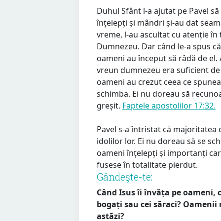
Duhul Sfânt l-a ajutat pe Pavel să
înțelepți și mândri și-au dat seam
vreme, l-au ascultat cu atenție î
Dumnezeu. Dar când le-a spus că I
oameni au început să râdă de el. A
vreun dumnezeu era suficient de 
oameni au crezut ceea ce spunea 
schimba. Ei nu doreau să recunoa
greșit.
Faptele apostolilor 17:32.
Pavel s-a întristat că majoritatea
idolilor lor. Ei nu doreau să se s
oameni înțelepți și importanți ca
fusese în totalitate pierdut.
Gândeşte-te:
Când Isus îi învăța pe oameni, 
bogați sau cei săraci? Oamenii 
astăzi?