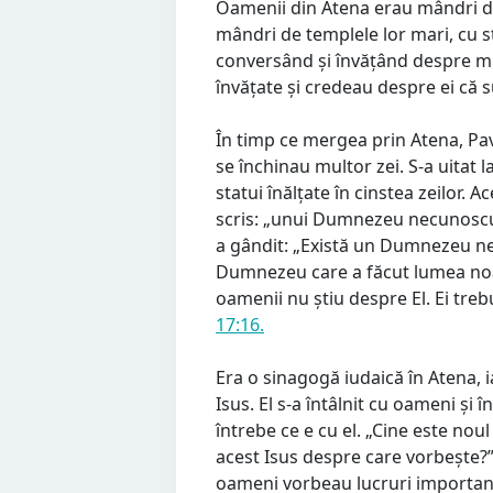
Oamenii din Atena erau mândri de 
mândri de templele lor mari, cu st
conversând și învățând despre mul
învățate și credeau despre ei că s
În timp ce mergea prin Atena, Pa
se închinau multor zei. S-a uitat 
statui înălțate în cinstea zeilor. A
scris: „unui Dumnezeu necunoscut”.
a gândit: „Există un Dumnezeu nec
Dumnezeu care a făcut lumea noa
oamenii nu știu despre El. Ei treb
17:16.
Era o sinagogă iudaică în Atena, 
Isus. El s-a întâlnit cu oameni și 
întrebe ce e cu el. „Cine este noul 
acest Isus despre care vorbește?” 
oameni vorbeau lucruri importante