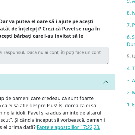
9. 
8. 
Dar va putea el oare să-i ajute pe acești
7. 
tât de înțelepți? Crezi că Pavel se ruga în
cești bărbați care l-au invitat să le
6. 
Du
5. 
4. 
3. 
2. 
rup de oameni care credeau că sunt foarte
1. 
 ca ei să afle despre Isus! Își dorea ca ei să
hine la idoli. Pavel și-a adus aminte de altarul
cut”. Și când a început să vorbească, oamenii
us el prima dată?
Faptele apostolilor 17:22,23.