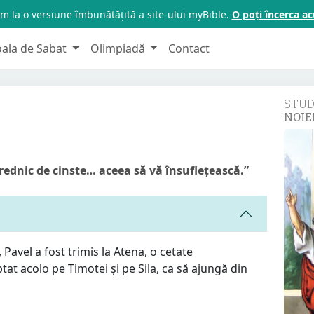
m la o versiune îmbunătățită a site-ului myBible.
O poți încerca 
oala de Sabat
Olimpiadă
Contact
STU
NOIE
vrednic de cinste… aceea să vă însuflețească.”
 Pavel a fost trimis la Atena, o cetate
ptat acolo pe Timotei și pe Sila, ca să ajungă din