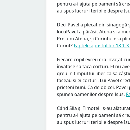
pentru a-i ajuta pe oameni să crea
au spus lucruri teribile despre Is
Deci Pavel a plecat din sinagogă și
locuPavel a părăsit Atena și a me
Precum Atena, și Corintul era plin 
Corint?
Faptele apostolilor 18:1-3.
Fiecare copil evreu era învățat cum
învățase să facă corturi. El nu av
greu în timpul lui liber ca să câști
făceau și ei corturi. Lui Pavel cred
prieteni buni. Ca de obicei, Pavel
spunea oamenilor despre Isus.
F
Când Sila și Timotei i s-au alăturat
pentru a-i ajuta pe oameni să crea
au spus lucruri teribile despre Is