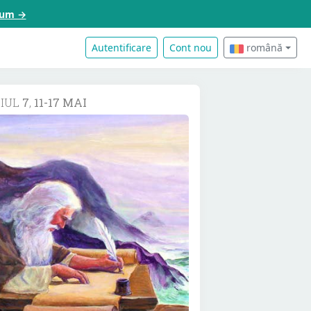
acum →
Autentificare
Cont nou
română
DIUL
7
,
11-17 MAI