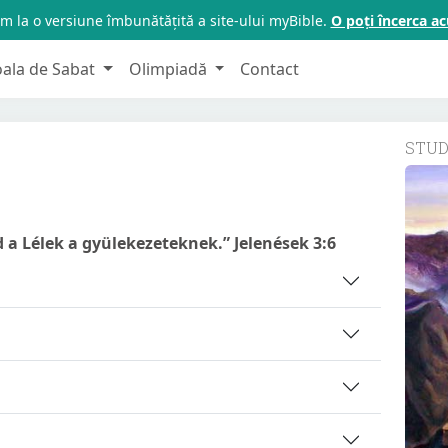
m la o versiune îmbunătățită a site-ului myBible.
O poți încerca 
oala de Sabat
Olimpiadă
Contact
STU
 a Lélek a gyülekezeteknek.” Jelenések 3:6