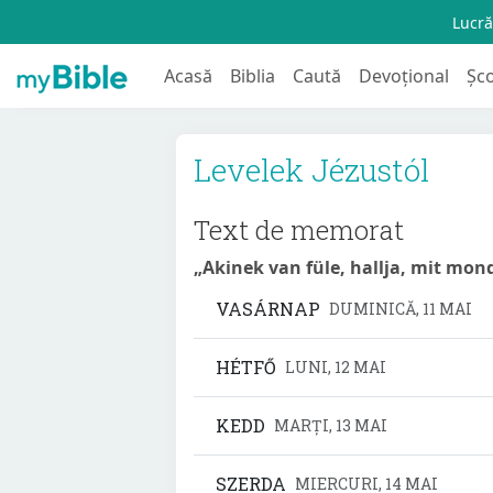
Lucră
Acasă
Biblia
Caută
Devoțional
Șc
Levelek Jézustól
Text de memorat
„Akinek van füle, hallja, mit mond
VASÁRNAP
DUMINICĂ, 11 MAI
HÉTFŐ
LUNI, 12 MAI
KEDD
MARȚI, 13 MAI
SZERDA
MIERCURI, 14 MAI