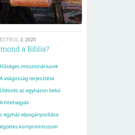
MESTRUL
2
,
2025
 mond a Biblia?
 Hűséges misszionáriusok
 A világosság terjesztése
 Üldözés az egyházon belül
 A hitehagyás
Az egyház elpogányosítása
Végzetes kompromisszum