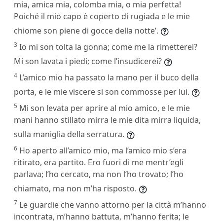
mia, amica mia, colomba mia, o mia perfetta!
Poiché il mio capo è coperto di rugiada e le mie
chiome son piene di gocce della notte’.
3
Io mi son tolta la gonna; come me la rimetterei?
Mi son lavata i piedi; come l’insudicerei?
4
L’amico mio ha passato la mano per il buco della
porta, e le mie viscere si son commosse per lui.
5
Mi son levata per aprire al mio amico, e le mie
mani hanno stillato mirra le mie dita mirra liquida,
sulla maniglia della serratura.
6
Ho aperto all’amico mio, ma l’amico mio s’era
ritirato, era partito. Ero fuori di me mentr’egli
parlava; l’ho cercato, ma non l’ho trovato; l’ho
chiamato, ma non m’ha risposto.
7
Le guardie che vanno attorno per la città m’hanno
incontrata, m’hanno battuta, m’hanno ferita; le