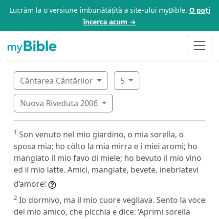
Lucrăm la o versiune îmbunătățită a site-ului myBible.
O poți
încerca acum →
Cântarea Cântărilor
5
Nuova Riveduta 2006
1
Son venuto nel mio giardino, o mia sorella, o
sposa mia; ho còlto la mia mirra e i miei aromi; ho
mangiato il mio favo di miele; ho bevuto il mio vino
ed il mio latte. Amici, mangiate, bevete, inebriatevi
d’amore!
2
Io dormivo, ma il mio cuore vegliava. Sento la voce
del mio amico, che picchia e dice: ‘Aprimi sorella