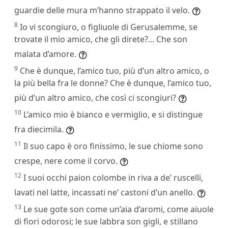
guardie delle mura m’hanno strappato il velo.
8
Io vi scongiuro, o figliuole di Gerusalemme, se
trovate il mio amico, che gli direte?... Che son
malata d’amore.
9
Che è dunque, l’amico tuo, più d’un altro amico, o
la più bella fra le donne? Che è dunque, l’amico tuo,
più d’un altro amico, che così ci scongiuri?
10
L’amico mio è bianco e vermiglio, e si distingue
fra diecimila.
11
Il suo capo è oro finissimo, le sue chiome sono
crespe, nere come il corvo.
12
I suoi occhi paion colombe in riva a de’ ruscelli,
lavati nel latte, incassati ne’ castoni d’un anello.
13
Le sue gote son come un’aia d’aromi, come aiuole
di fiori odorosi; le sue labbra son gigli, e stillano