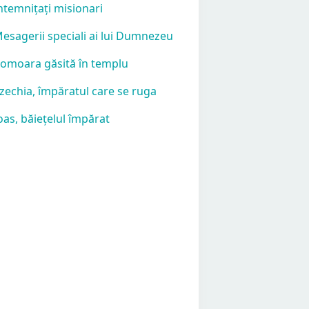
Întemnițați misionari
Mesagerii speciali ai lui Dumnezeu
Comoara găsită în templu
Ezechia, împăratul care se ruga
Ioas, băiețelul împărat