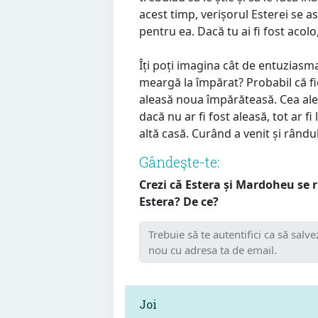
acest timp, verișorul Esterei se as
pentru ea. Dacă tu ai fi fost acolo,
Îți poți imagina cât de entuziasma
meargă la împărat? Probabil că fie
aleasă noua împărăteasă. Cea alea
dacă nu ar fi fost aleasă, tot ar fi
altă casă. Curând a venit și rândul
Gândeşte-te:
Crezi că Estera și Mardoheu se r
Estera? De ce?
Joi