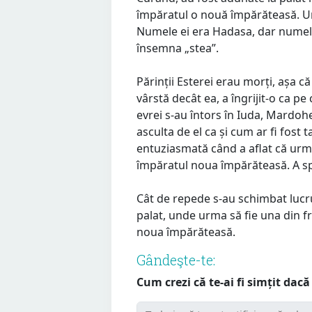
împăratul o nouă împărăteasă. Una
Numele ei era Hadasa, dar numele
însemna „stea”.
Părinții Esterei erau morți, așa că
vârstă decât ea, a îngrijit-o ca pe
evrei s-au întors în Iuda, Mardohe
asculta de el ca și cum ar fi fost ta
entuziasmată când a aflat că urma 
împăratul noua împărăteasă. A sp
Cât de repede s-au schimbat lucr
palat, unde urma să fie una din f
noua împărăteasă.
Gândeşte-te:
Cum crezi că te-ai fi simțit dacă 