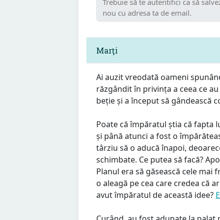
Marţi
Ai auzit vreodată oameni spunând
răzgândit în privința a ceea ce au
beție și a început să gândească co
Poate că împăratul știa că fapta 
și până atunci a fost o împărătea
târziu să o aducă înapoi, deoarece
schimbate. Ce putea să facă? Apoi 
Planul era să găsească cele mai f
o aleagă pe cea care credea că ar fi
avut împăratul de această idee?
E
Curând, au fost adunate la palat 