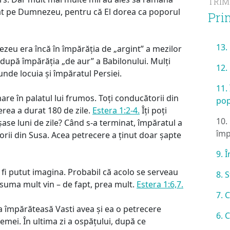
TRI
tat pe Dumnezeu, pentru că El dorea ca poporul
Pri
13.
zeu era încă în împărăția de „argint” a mezilor
 după împărăția „de aur” a Babilonului. Mulți
12.
unde locuia și împăratul Persiei.
11.
re în palatul lui frumos. Toți conducătorii din
pop
erea a durat 180 de zile.
Estera 1:2-4.
Îți poți
10.
ase luni de zile? Când s-a terminat, împăratul a
împ
torii din Susa. Acea petrecere a ținut doar șapte
9. 
 fi putut imagina. Probabil că acolo se serveau
8. 
suma mult vin – de fapt, prea mult.
Estera 1:6,7.
7. 
sa împărăteasă Vasti avea și ea o petrecere
6. 
emei. În ultima zi a ospățului, după ce