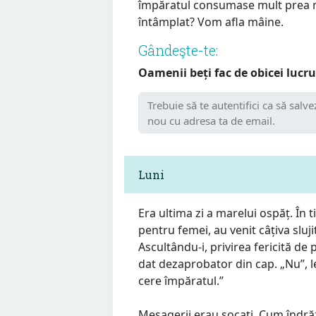
împăratul consumase mult prea mu
întâmplat? Vom afla mâine.
Gândeşte-te:
Oamenii beți fac de obicei lucrur
Luni
Era ultima zi a marelui ospăț. În
pentru femei, au venit câțiva sluj
Ascultându-i, privirea fericită de 
dat dezaprobator din cap. „Nu”, le
cere împăratul.”
Mesagerii erau șocați. Cum îndr