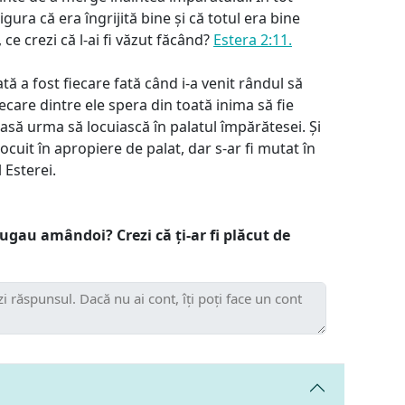
igura că era îngrijită bine și că totul era bine
 ce crezi că l-ai fi văzut făcând?
Estera 2:11.
tă a fost fiecare fată când i-a venit rândul să
care dintre ele spera din toată inima să fie
să urma să locuiască în palatul împărătesei. Și
 locuit în apropiere de palat, dar s-ar fi mutat în
 Esterei.
ugau amândoi? Crezi că ți-ar fi plăcut de