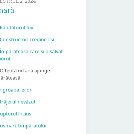
MESTRUL
2
,
2024
mară
 Răbdătorul Iov
 Constructori credincioși
 Împărăteasa care și-a salvat
orul
 O fetiță orfană ajunge
ărăteasă
În groapa leilor
Străjerul nevăzut
Cuptorul încins
Coșmarul împăratului