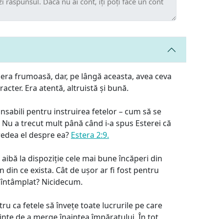
, era frumoasă, dar, pe lângă aceasta, avea ceva
acter. Era atentă, altruistă și bună.
nsabili pentru instruirea fetelor – cum să se
. Nu a trecut mult până când i-a spus Esterei că
 credea el despre ea?
Estera 2:9.
ă aibă la dispoziție cele mai bune încăperi din
n din ce exista. Cât de ușor ar fi fost pentru
 întâmplat? Nicidecum.
ru ca fetele să învețe toate lucrurile pe care
nainte de a merge înaintea împăratului. În tot