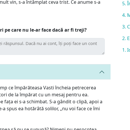
lt vin, s-a întâmplat ceva trist. Ce anume s-a
5. 
4. 
3. 
i pe care nu le-ar face dacă ar fi treji?
2. 
1. 
 timp ce împărăteasa Vasti încheia petrecerea
itori de la împărat cu un mesaj pentru ea.
pe fața ei s-a schimbat. S-a gândit o clipă, apoi a
-a spus ea hotărâtă solilor, „nu voi face ce îmi
ăznea să nu se supună? Nimeni nu nesocotea