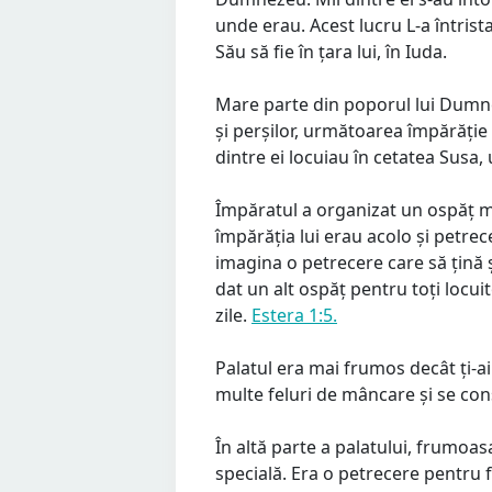
unde erau. Acest lucru L-a întris
Său să fie în țara lui, în Iuda.
Mare parte din poporul lui Dumne
și perșilor, următoarea împărăție
dintre ei locuiau în cetatea Susa, 
Împăratul a organizat un ospăț ma
împărăția lui erau acolo și petrec
imagina o petrecere care să țină ș
dat un alt ospăț pentru toți locui
zile.
Estera 1:5.
Palatul era mai frumos decât ți-ai
multe feluri de mâncare și se con
În altă parte a palatului, frumoa
specială. Era o petrecere pentru f