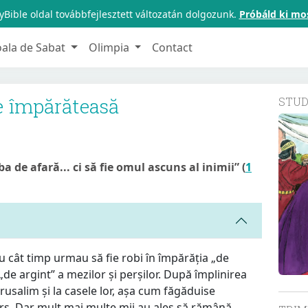
Bible oldal továbbfejlesztett változatán dolgozunk.
Próbáld ki mo
oala de Sabat
Olimpia
Contact
ge împărăteasă
STU
de afară... ci să fie omul ascuns al inimii” (
1
cât timp urmau să fie robi în împărăția „de
„de argint” a mezilor și perșilor. După împlinirea
erusalim și la casele lor, așa cum făgăduise
ors. Dar mult mai multe mii au ales să rămână