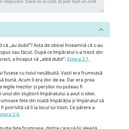
 că „au dubii”? Asta de obicei înseamnă că s-au
 spus sau făcut. După ce împăratul s-a trezit din
rect, a început să „aibă dubii”.
Estera 2:1.
lui fusese cu totul nesăbuită. Vasti era frumoasă
să bună. Acum îi era dor de ea. Dar era prea
 legile mezilor și perșilor nu puteau fi
unul din slujitorii împăratului a avut o idee.
rumoase fete din toată împărăția și împăratul să
 potrivită să îi ia locul lui Vasti. Ce părere a
stera 2:4.
multe fete frumoase, dintre care să își aleagă