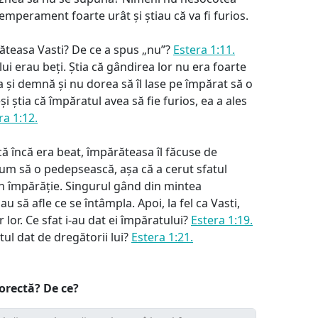
emperament foarte urât și știau că va fi furios.
ăteasa Vasti? De ce a spus „nu”?
Estera 1:11.
 lui erau beți. Știa că gândirea lor nu era foarte
 și demnă și nu dorea să îl lase pe împărat să o
i știa că împăratul avea să fie furios, ea a ales
ra 1:12.
că încă era beat, împărăteasa îl făcuse de
um să o pedepsească, așa că a cerut sfatul
in împărăție. Singurul gând din mintea
au să afle ce se întâmpla. Apoi, la fel ca Vasti,
r lor. Ce sfat i-au dat ei împăratului?
Estera 1:19.
ul dat de dregătorii lui?
Estera 1:21.
corectă? De ce?