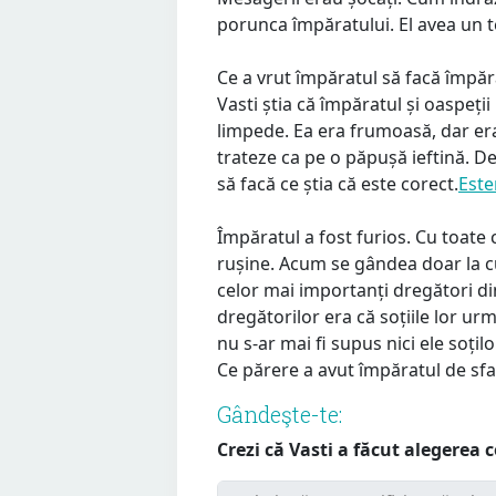
porunca împăratului. El avea un t
Ce a vrut împăratul să facă împăr
Vasti știa că împăratul și oaspeții
limpede. Ea era frumoasă, dar era
trateze ca pe o păpușă ieftină. Deș
să facă ce știa că este corect.
Este
Împăratul a fost furios. Cu toate 
rușine. Acum se gândea doar la c
celor mai importanți dregători d
dregătorilor era că soțiile lor urm
nu s-ar mai fi supus nici ele soțilo
Ce părere a avut împăratul de sfat
Gândeşte-te:
Crezi că Vasti a făcut alegerea 