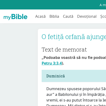
A my
Acasă
Biblia
Caută
Devoțional
Șc
O fetiță orfană ajun
Text de memorat
„Podoaba voastră să nu fie podoaba 
Petru 3:3,4
).
Duminică
Dumnezeu spusese poporului Său 
aur” a Babilonului și în împărăția 
vremii, ei s-au putut întoarce la I
Dumnezeu. Mii dintre ei s-au înt