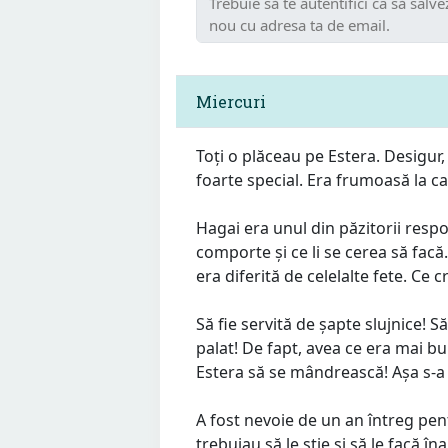
Miercuri
Toți o plăceau pe Estera. Desigur
foarte special. Era frumoasă la car
Hagai era unul din păzitorii respo
comporte și ce li se cerea să facă
era diferită de celelalte fete. Ce
Să fie servită de șapte slujnice! S
palat! De fapt, avea ce era mai bu
Estera să se mândrească! Așa s-a
A fost nevoie de un an întreg pent
trebuiau să le știe și să le facă î