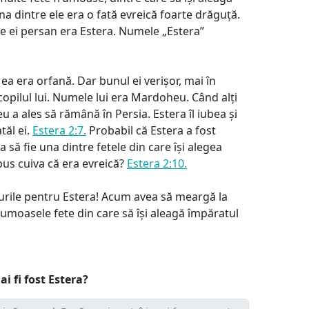
 dintre ele era o fată evreică foarte drăguță.
 ei persan era Estera. Numele „Estera”
 ea era orfană. Dar bunul ei verișor, mai în
 copilul lui. Numele lui era Mardoheu. Când alți
u a ales să rămână în Persia. Estera îl iubea și
tăl ei.
Estera 2:7.
Probabil că Estera a fost
să fie una dintre fetele din care își alegea
us cuiva că era evreică?
Estera 2:10.
urile pentru Estera! Acum avea să meargă la
rumoasele fete din care să își aleagă împăratul
ai fi fost Estera?