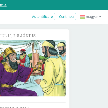
st →
Autentificare
Cont nou
magyar
DIUL
10
,
2-8 JÚNIUS