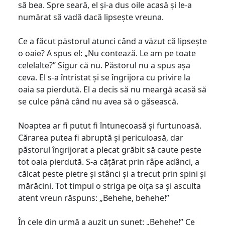
să bea. Spre seară, el și-a dus oile acasă și le-a
numărat să vadă dacă lipsește vreuna.
Ce a făcut păstorul atunci când a văzut că lipsește
o oaie? A spus el: „Nu contează. Le am pe toate
celelalte?” Sigur că nu. Păstorul nu a spus așa
ceva. El s-a întristat și se îngrijora cu privire la
oaia sa pierdută. El a decis să nu meargă acasă să
se culce până când nu avea să o găsească.
Noaptea ar fi putut fi întunecoasă și furtunoasă.
Cărarea putea fi abruptă și periculoasă, dar
păstorul îngrijorat a plecat grăbit să caute peste
tot oaia pierdută. S-a cățărat prin râpe adânci, a
călcat peste pietre și stânci și a trecut prin spini și
mărăcini. Tot timpul o striga pe oița sa și asculta
atent vreun răspuns: „Behehe, behehe!”
În cele din urmă a auzit un sunet: „Behehe!” Ce