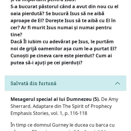
S-a bucurat păstorul când a avut din nou cu el
oaia pierdută? Se bucură Isus să ne aibă
aproape de El? Dorește Isus să te aibă cu El în
cer? Ar fi murit Isus numai și numai pentru
tine?
Dacă Îl iubim cu adevărat pe Isus, le purtăm
noi de grijă oamenilor așa cum le-a purtat El?
Cunoști pe cineva care este pierdut? Cum ai
putea să-i ajuți pe cei pierduți?
Salvată din furtună
Mesagerul special al lui Dumnezeu (5).
De Amy
Sherrard. Adaptare din The Spirit of Prophecy
Emphasis Stories, vol. 1, p. 116-118
În timp ce domnul Gurney le ducea cu barca cu