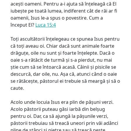
acești oameni. Pentru a-i ajuta să înțeleagă că El
iubește pe toată lumea, indiferent cât de răi ar fi
oamenii, Isus le-a spus o povestire. Cum a
început El?
Luca 15:4
Toți ascultătorii înțelegeau ce spunea Isus pentru
că toți aveau oi. Chiar dacă sunt animale foarte
drăguțe, oile nu sunt și foarte înțelepte. Dacă o
oaie s-a rătăcit de turmă și s-a pierdut, nu mai
știe cum să se întoarcă acasă. Câinii și pisicile se
descurcă, dar oile, nu. Așa că, atunci când o oaie
se rătăcește, păstorul ei trebuie să meargă și să o
caute.
Acolo unde locuia Isus era plin de pășuni verzi.
Acolo păstorii puteau găsi iarbă din belșug
pentru oi. Dar, ca să ajungă la pășunile verzi,
păstorii trebuiau să treacă uneori prin văi adânci
pline de stânci și pietre sau să treacă peste