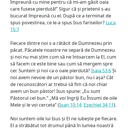
împreună cu mine pentru că mi-am găsit oaia
care fusese pierdută!” Sigur că și prietenii s-au
bucurat împreună cu el. După ce a terminat de
spus povestirea, ce le-a spus Isus fariseilor?
Luca
15:7
Fiecare dintre noi s-a rătăcit de Dumnezeu prin
păcat. Păcatele noastre ne separă de Dumnezeu
și noi nu mai știm cum să ne întoarcem la El, cum
să facem ce este bine sau cum să mergem spre
cer. Suntem și noi ca o oaie pierdută?
Isaia 53:6
Și
noi avem nevoie de un păstor bun, nu-i așa? Cât
de recunoscători ar trebui să fim că noi chiar
avem un bun păstor! Isus spune: „Eu sunt
Păstorul cel bun.” „Mă voi îngriji Eu Însumi de oile
Mele și le voi cerceta” (
Ioan 10:14;
Ezechiel 34:11
).
Noi suntem oile lui Isus și El ne iubește pe fiecare.
El a străbătut tot drumul până în lumea noastră