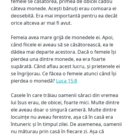
femeie se căsătorea, primea de obicei cadou
câteva monede. Acești bănuți erau comoara ei
deosebită. Era mai importantă pentru ea decât
orice altceva ar mai fi avut.
Femeia avea mare grijă de monedele ei. Apoi,
când fiicele ei aveau să se căsătorească, ea le
dădea mai departe acestora. Dacă o femeie își
pierdea una dintre monede, ea era foarte
supărată. Când aflau acest lucru, și prietenele ei
se îngrijorau. Ce făcea o femeie atunci când își
pierdea o monedă?
Luca 15:8
Casele în care trăiau oamenii săraci din vremea
lui Isus erau, de obicei, foarte mici. Multe dintre
ele aveau doar o singură cameră. Multe dintre
locuințe nu aveau ferestre, așa că în casă era
întuneric și în timpul zilei. De asemenea, oamenii
nu măturau prin casă în fiecare zi. Așa că