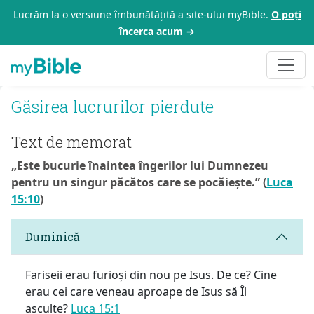
Lucrăm la o versiune îmbunătățită a site-ului myBible.
O poți
încerca acum →
Găsirea lucrurilor pierdute
Text de memorat
„Este bucurie înaintea îngerilor lui Dumnezeu
pentru un singur păcătos care se pocăiește.” (
Luca
15:10
)
Duminică
Fariseii erau furioși din nou pe Isus. De ce? Cine
erau cei care veneau aproape de Isus să Îl
asculte?
Luca 15:1