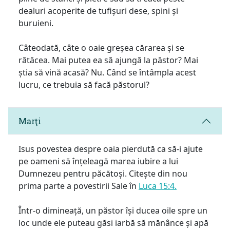
dealuri acoperite de tufișuri dese, spini și
buruieni.
Câteodată, câte o oaie greșea cărarea și se
rătăcea. Mai putea ea să ajungă la păstor? Mai
știa să vină acasă? Nu. Când se întâmpla acest
lucru, ce trebuia să facă păstorul?
Marţi
Isus povestea despre oaia pierdută ca să-i ajute
pe oameni să înțeleagă marea iubire a lui
Dumnezeu pentru păcătoși. Citește din nou
prima parte a povestirii Sale în
Luca 15:4.
Într-o dimineață, un păstor își ducea oile spre un
loc unde ele puteau găsi iarbă să mănânce și apă