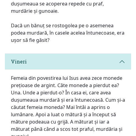
dușumeaua se acoperea repede cu praf,
murdărie și gunoaie.
Dacă un bănuț se rostogolea pe o asemenea
podea murdară, în casele acelea întunecoase, era
ușor să fie găsit?
Vineri
Femeia din povestirea lui Isus avea zece monede
prețioase de argint. Câte monede a pierdut ea?
Una. Unde a pierdut-o? În casa ei, care avea
dușumeaua murdară și era întunecoasă. Cum și-a
căutat femeia moneda? Mai întâi a aprins o
lumânare. Apoi a luat o mătură și a început să
măture podeaua cu grijă. A măturat și iar a
măturat până când a scos tot praful, murdăria și