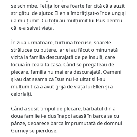
se schimbe. Fetița lor era foarte fericită că a auzit
strigătul de ajutor. Ellen a îmbrățișat-o îndelung și
i-a mulțumit. Cu toții au mulțumit lui Isus pentru
că le-a salvat viața.
În ziua următoare, furtuna trecuse, soarele
strălucea cu putere, iar ei au făcut o minunată
vizită la familia descurajată de pe insulă, care
locuia în cealaltă casă. Când se pregăteau de
plecare, familia nu mai era descurajată. Oamenii
și-au dat seama că Isus nu i-a uitat și I-au
mulțumit că a avut grijă de viața lui Ellen și a
celorlalți.
Când a sosit timpul de plecare, bărbatul din a
doua familie i-a dus înapoi acasă în barca sa cu
pânze, deoarece barca împrumutată de domnul
Gurney se pierduse.