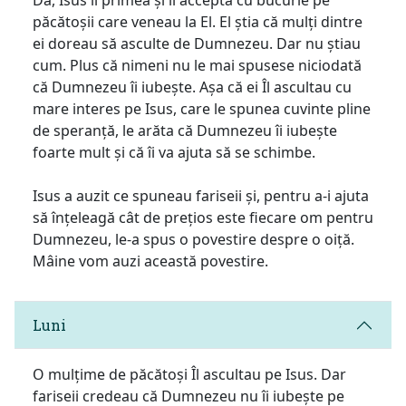
păcătoșii care veneau la El. El știa că mulți dintre
ei doreau să asculte de Dumnezeu. Dar nu știau
cum. Plus că nimeni nu le mai spusese niciodată
că Dumnezeu îi iubește. Așa că ei Îl ascultau cu
mare interes pe Isus, care le spunea cuvinte pline
de speranță, le arăta că Dumnezeu îi iubește
foarte mult și că îi va ajuta să se schimbe.
Isus a auzit ce spuneau fariseii și, pentru a-i ajuta
să înțeleagă cât de prețios este fiecare om pentru
Dumnezeu, le-a spus o povestire despre o oiță.
Mâine vom auzi această povestire.
Luni
O mulțime de păcătoși Îl ascultau pe Isus. Dar
fariseii credeau că Dumnezeu nu îi iubește pe