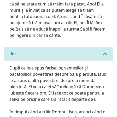
ca să ne arate cum să trăim fără păcat. Apoi El a
murit și a înviat ca să putem alege să trăim
pentru totdeauna cu El. Atunci când Îl lăsăm să
ne ajute să trăim așa cum a trăit El, noi Îl lăsăm
pe Isus să ne aducă înapoi la turma Sa și îi facem
pe îngerii din cer să cânte.
Joi
După ce le-a spus fariseilor, vameșilor și
păcătoșilor povestirea despre oaia pierdută, Isus
le-a spus o altă povestire, despre o monedă
pierdută. El voia ca ei să înțeleagă că Dumnezeu
iubește fiecare om. El face tot ce poate pentru a
salva pe oricine care s-a rătăcit departe de El.
În timpul când a trăit Domnul Isus, atunci când o