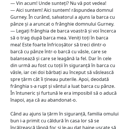
— Vin acum! Unde sunteți? Nu vă pot vedea!
— Aici suntem! Aici suntem! răspundea domnul
Gurney. În curând, salvatorul a ajuns la barca cu
pânze și a aruncat o frânghie domnului Gurney.
— Legați frânghia de barca voastră și voi încerca
să o trag după barca mea. Veniți toți în barca
mea! Este foarte înfricoșător să treci dintr-o
barcă cu pânze într-o barcă cu vâsle, care se
balansează și care se leagănă la fel. Dar în cele
din urmă au fost cu toții în siguranță în barca cu
vâsle, iar cei doi bărbați au început să vâslească
spre țărm cât îi țineau puterile. Apoi, deodată
frânghia s-a rupt și vântul a luat barca cu pânze.
În întuneric și furtună le era imposibil să o aducă
înapoi, așa că au abandonat-o.
Când au ajuns la țărm în siguranță, familia omului
bun i-a primit cu căldură în casa lor să se
încălzească lângă foc și le-au dat haine uscate să