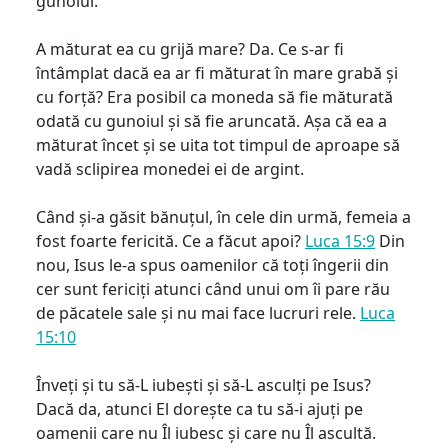
gunoiul.
A măturat ea cu grijă mare? Da. Ce s-ar fi
întâmplat dacă ea ar fi măturat în mare grabă și
cu forță? Era posibil ca moneda să fie măturată
odată cu gunoiul și să fie aruncată. Așa că ea a
măturat încet și se uita tot timpul de aproape să
vadă sclipirea monedei ei de argint.
Când și-a găsit bănuțul, în cele din urmă, femeia a
fost foarte fericită. Ce a făcut apoi?
Luca 15:9
Din
nou, Isus le-a spus oamenilor că toți îngerii din
cer sunt fericiți atunci când unui om îi pare rău
de păcatele sale și nu mai face lucruri rele.
Luca
15:10
Înveți și tu să-L iubești și să-L asculți pe Isus?
Dacă da, atunci El dorește ca tu să-i ajuți pe
oamenii care nu Îl iubesc și care nu Îl ascultă.