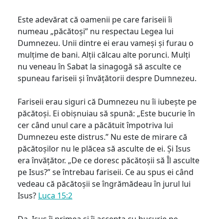
Este adevărat că oamenii pe care fariseii îi
numeau „păcătoși” nu respectau Legea lui
Dumnezeu. Unii dintre ei erau vameși și furau o
mulțime de bani. Alții călcau alte porunci. Mulți
nu veneau în Sabat la sinagogă să asculte ce
spuneau fariseii și învățătorii despre Dumnezeu.
Fariseii erau siguri că Dumnezeu nu îi iubește pe
păcătoși. Ei obișnuiau să spună: „Este bucurie în
cer când unul care a păcătuit împotriva lui
Dumnezeu este distrus.” Nu este de mirare că
păcătoșilor nu le plăcea să asculte de ei. Și Isus
era învățător. „De ce doresc păcătoșii să Îl asculte
pe Isus?” se întrebau fariseii. Ce au spus ei când
vedeau că păcătoșii se îngrămădeau în jurul lui
Isus?
Luca 15:2
Da, Isus îi primea și îi accepta cu bucurie pe