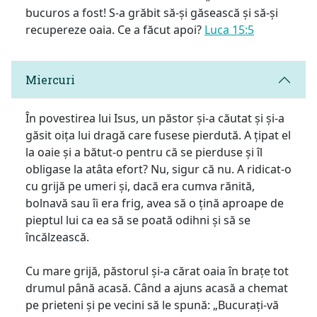
bucuros a fost! S-a grăbit să-și găsească și să-și
recupereze oaia. Ce a făcut apoi?
Luca 15:5
Miercuri
În povestirea lui Isus, un păstor și-a căutat și și-a
găsit oița lui dragă care fusese pierdută. A țipat el
la oaie și a bătut-o pentru că se pierduse și îl
obligase la atâta efort? Nu, sigur că nu. A ridicat-o
cu grijă pe umeri și, dacă era cumva rănită,
bolnavă sau îi era frig, avea să o țină aproape de
pieptul lui ca ea să se poată odihni și să se
încălzească.
Cu mare grijă, păstorul și-a cărat oaia în brațe tot
drumul până acasă. Când a ajuns acasă a chemat
pe prieteni și pe vecini să le spună: „Bucurați-vă