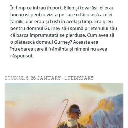
În timp ce intrau în port, Ellen și tovarășii ei erau
bucuroși pentru vizita pe care o făcuseră acelei
familii, dar erau și triști în același timp. Era greu
pentru domnul Gurney să-i spună prietenului său
că barca împrumutată se pierduse. Cum avea să
o plătească domnul Gurney? Aceasta era
întrebarea care îi frământa și nimeni nu avea
răspunsul.
STUDIUL
5
,
26 JANUARY - 1 FEBRUARY