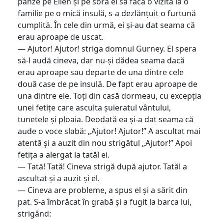
pânze pe Ellen și pe sora ei să facă o vizită la o
familie pe o mică insulă, s-a dezlănțuit o furtună
cumplită. În cele din urmă, ei și-au dat seama că
erau aproape de uscat.
— Ajutor! Ajutor! striga domnul Gurney. El spera
să-l audă cineva, dar nu-și dădea seama dacă
erau aproape sau departe de una dintre cele
două case de pe insulă. De fapt erau aproape de
una dintre ele. Toți din casă dormeau, cu excepția
unei fetițe care asculta șuieratul vântului,
tunetele și ploaia. Deodată ea și-a dat seama că
aude o voce slabă: „Ajutor! Ajutor!” A ascultat mai
atentă și a auzit din nou strigătul „Ajutor!” Apoi
fetița a alergat la tatăl ei.
— Tată! Tată! Cineva strigă după ajutor. Tatăl a
ascultat și a auzit și el.
— Cineva are probleme, a spus el și a sărit din
pat. S-a îmbrăcat în grabă și a fugit la barca lui,
strigând: