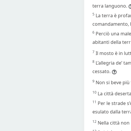
terra languono.
5
La terra è profan
comandamento, ha
6
Perciò una maled
abitanti della te
7
Il mosto è in lut
8
L’allegria de’ ta
cessato.
9
Non si beve più 
10
La città desert
11
Per le strade s
esulato dalla terr
12
Nella città non