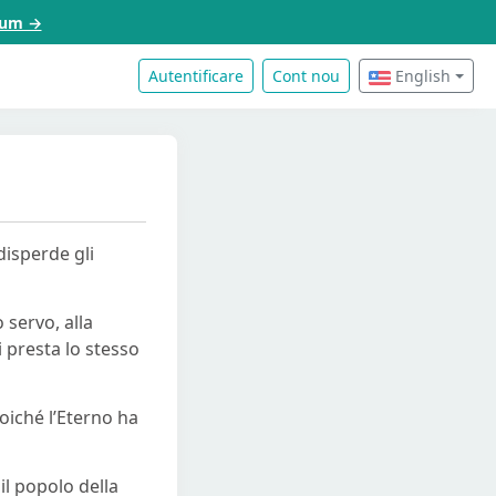
acum →
Autentificare
Cont nou
English
disperde gli
 servo, alla
i presta lo stesso
oiché l’Eterno ha
 il popolo della