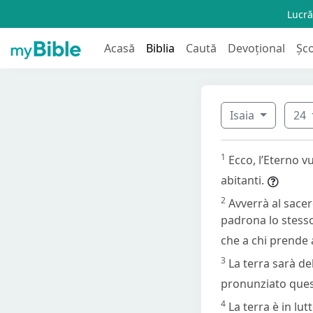
Lucră
Acasă
Biblia
Caută
Devoțional
Șc
Isaia
24
1
Ecco, l’Eterno v
abitanti.
2
Avverrà al sacer
padrona lo stesso
che a chi prende a
3
La terra sarà de
pronunziato ques
4
La terra è in lut