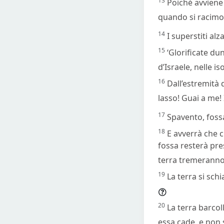
13
Poiché avviene 
quando si racimo
14
I superstiti al
15
‘Glorificate dun
d’Israele, nelle is
16
Dall’estremità 
lasso! Guai a me! 
17
Spavento, fossa
18
E avverrà che ch
fossa resterà pres
terra tremeranno
19
La terra si sch
20
La terra barcol
essa cade, e non s