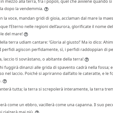
in mezzo alla terra, fra i popoli, quel che avviene quando si s
la dopo la vendemmia.
zan la voce, mandan gridi di gioia, acclaman dal mare la maes
que l’Eterno nelle regioni dell’aurora, glorificate il nome dell
ole del mare!
della terra udiam cantare: ‘Gloria al giusto!’ Ma io dico: Ahi
I perfidi agiscon perfidamente, sì, i perfidi raddoppian di pe
, laccio ti sovràstano, o abitante della terra!
i fuggirà dinanzi alle grida di spavento cadrà nella fossa; e 
o nel laccio. Poiché si apriranno dall’alto le cateratte, e le
.
ianterà tutta; la terra si screpolerà interamente, la terra tre
lerà come un ebbro, vacillerà come una capanna. Il suo pecc
i rialzerà mai più.