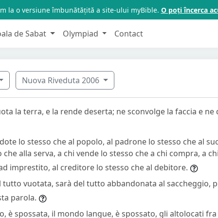
m la o versiune îmbunătățită a site-ului myBible.
O poți încerca 
oala de Sabat
Olympiad
Contact
Nuova Riveduta 2006
uota la terra, e la rende deserta; ne sconvolge la faccia e ne 
dote lo stesso che al popolo, al padrone lo stesso che al suo
 che alla serva, a chi vende lo stesso che a chi compra, a ch
d imprestito, al creditore lo stesso che al debitore.
l tutto vuotata, sarà del tutto abbandonata al saccheggio, p
ta parola.
to, è spossata, il mondo langue, è spossato, gli altolocati fra