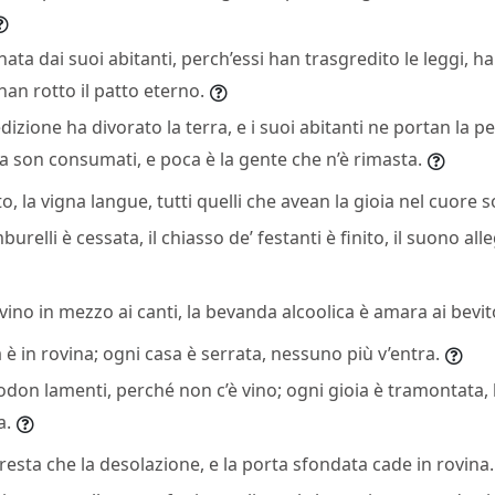
ata dai suoi abitanti, perch’essi han trasgredito le leggi, han
n rotto il patto eterno.
izione ha divorato la terra, e i suoi abitanti ne portan la pe
rra son consumati, e poca è la gente che n’è rimasta.
to, la vigna langue, tutti quelli che avean la gioia nel cuore 
mburelli è cessata, il chiasso de’ festanti è finito, il suono all
vino in mezzo ai canti, la bevanda alcoolica è amara ai bevit
a è in rovina; ogni casa è serrata, nessuno più v’entra.
’odon lamenti, perché non c’è vino; ogni gioia è tramontata, 
a.
 resta che la desolazione, e la porta sfondata cade in rovina.