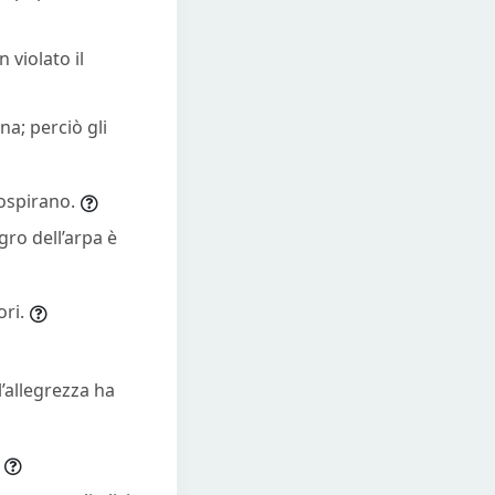
 violato il
na; perciò gli
sospirano.
egro dell’arpa è
ori.
l’allegrezza ha