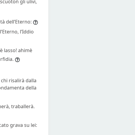
cuoton gli ulivi,
tà dell’Eterno:
’Eterno, l’Iddio
mè lasso! ahimè
rfidia.
chi risalirà dalla
 fondamenta della
merà, traballerà.
ato grava su lei: