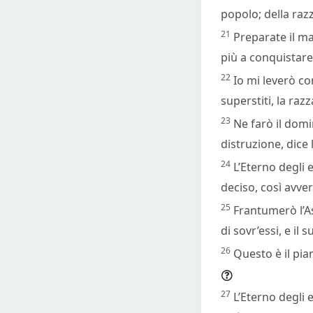
popolo; della raz
21
Preparate il mas
più a conquistare 
22
Io mi leverò con
superstiti, la razz
23
Ne farò il domi
distruzione, dice l
24
L’Eterno degli 
deciso, così avver
25
Frantumerò l’As
di sovr’essi, e il 
26
Questo è il pia
27
L’Eterno degli 