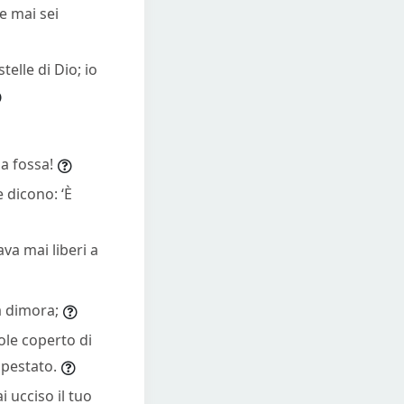
e mai sei
telle di Dio; io
a fossa!
 dicono: ‘È
va mai liberi a
ia dimora;
ole coperto di
lpestato.
i ucciso il tuo