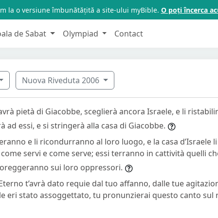
m la o versiune îmbunătățită a site-ului myBible.
O poți încerca 
oala de Sabat
Olympiad
Contact
Nuova Riveduta 2006
vrà pietà di Giacobbe, sceglierà ancora Israele, e li ristabili
rà ad essi, e si stringerà alla casa di Giacobbe.
deranno e li ricondurranno al loro luogo, e la casa d’Israele 
come servi e come serve; essi terranno in cattività quelli che
ignoreggeranno sui loro oppressori.
l’Eterno t’avrà dato requie dal tuo affanno, dalle tue agitazio
le eri stato assoggettato, tu pronunzierai questo canto sul r