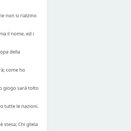
he non si rialzino
nia il nome, ed i
copa della
arà; come ho
uo giogo sarà tolto
o tutte le nazioni.
è stesa; Chi gliela