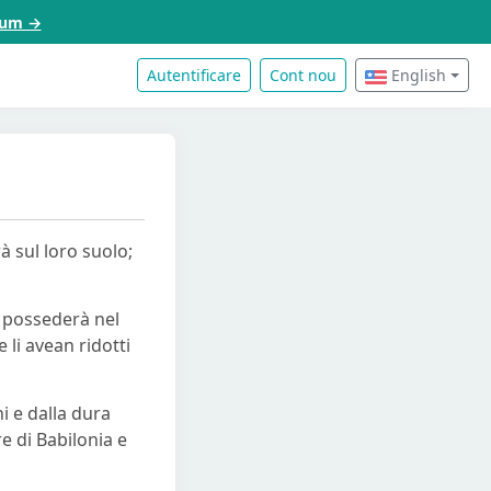
acum →
Autentificare
Cont nou
English
rà sul loro suolo;
li possederà nel
 li avean ridotti
ni e dalla dura
e di Babilonia e