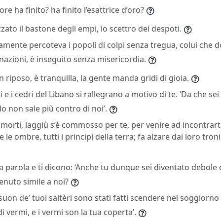
re ha finito? ha finito l’esattrice d’oro?
zato il bastone degli empi, lo scettro dei despoti.
samente percoteva i popoli di colpi senza tregua, colui che
nazioni, è inseguito senza misericordia.
in riposo, è tranquilla, la gente manda gridi di gioia.
i e i cedri del Libano si rallegrano a motivo di te. ‘Da che sei
lo non sale più contro di noi’.
 morti, laggiù s’è commosso per te, per venire ad incontrarti
 le ombre, tutti i principi della terra; fa alzare dai loro troni 
la parola e ti dicono: ‘Anche tu dunque sei diventato debol
enuto simile a noi?
l suon de’ tuoi saltèri sono stati fatti scendere nel soggiorno
di vermi, e i vermi son la tua coperta’.