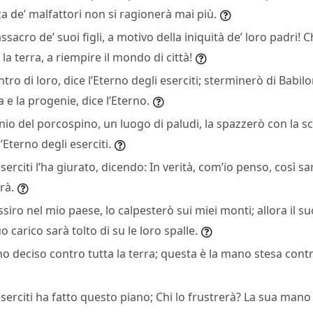
za de’ malfattori non si ragionerà mai più.
sacro de’ suoi figli, a motivo della iniquità de’ loro padri! C
la terra, a riempire il mondo di città!
tro di loro, dice l’Eterno degli eserciti; sterminerò di Babilo
a e la progenie, dice l’Eterno.
nio del porcospino, un luogo di paludi, la spazzerò con la s
’Eterno degli eserciti.
eserciti l’ha giurato, dicendo: In verità, com’io penso, così s
rà.
siro nel mio paese, lo calpesterò sui miei monti; allora il s
suo carico sarà tolto di su le loro spalle.
no deciso contro tutta la terra; questa è la mano stesa contr
eserciti ha fatto questo piano; Chi lo frustrerà? La sua mano 