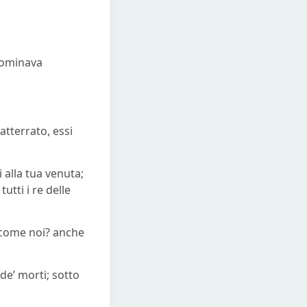
 dominava
 atterrato, essi
 alla tua venuta;
tutti i re delle
e come noi? anche
 de’ morti; sotto