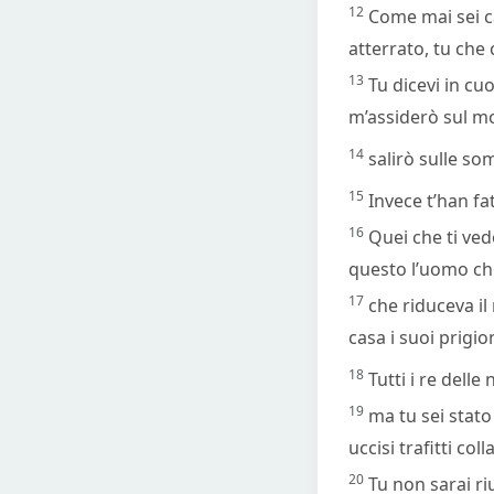
12
Come mai sei ca
atterrato, tu che 
13
Tu dicevi in cuo
m’assiderò sul mo
14
salirò sulle som
15
Invece t’han fa
16
Quei che ti ved
questo l’uomo che
17
che riduceva il
casa i suoi prigion
18
Tutti i re delle
19
ma tu sei stat
uccisi trafitti co
20
Tu non sarai ri