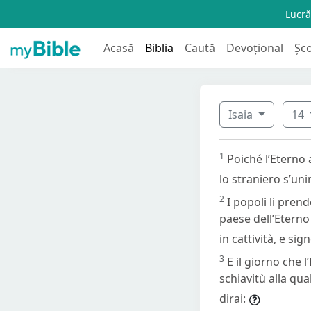
Lucră
Acasă
Biblia
Caută
Devoțional
Șc
Isaia
14
1
Poiché l’Eterno a
lo straniero s’uni
2
I popoli li pren
paese dell’Eterno 
in cattività, e s
3
E il giorno che 
schiavitù alla qua
dirai: