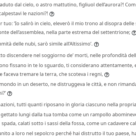
duto dal cielo, o astro mattutino, figliuol dell’aurora?! Com
calpestavi le nazioni?!
r tuo: ‘Io salirò in cielo, eleverò il mio trono al disopra delle s
nte dell’assemblea, nella parte estrema del settentrione;
mità delle nubi, sarò simile all’Altissimo’.
tto discendere nel soggiorno de’ morti, nelle profondità dell
ono fissano in te lo sguardo, ti considerano attentamente, e
 faceva tremare la terra, che scoteva i regni,
 mondo in un deserto, ne distruggeva le città, e non rimanda
i?’
 nazioni, tutti quanti riposano in gloria ciascuno nella propr
o gettato lungi dalla tua tomba come un rampollo abominev
lla spada, calati sotto i sassi della fossa, come un cadavere ca
unito a loro nel sepolcro perché hai distrutto il tuo paese, ha