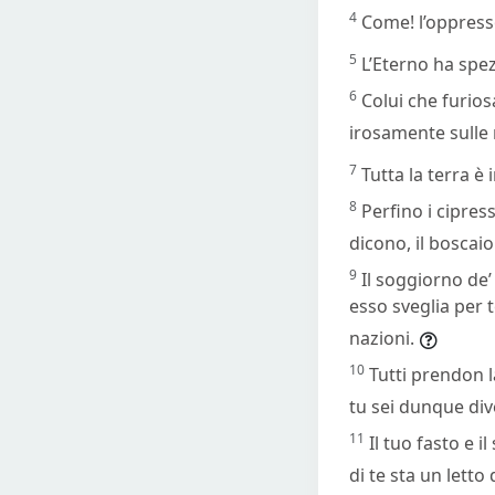
4
Come! l’oppresso
5
L’Eterno ha spez
6
Colui che furio
irosamente sulle 
7
Tutta la terra è 
8
Perfino i cipress
dicono, il boscaio
9
Il soggiorno de’
esso sveglia per te
nazioni.
10
Tutti prendon 
tu sei dunque div
11
Il tuo fasto e i
di te sta un letto 