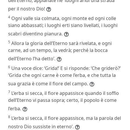
dell’Eterno, appianate ne’ luoghi aridi una strada
per il nostro Dio!
4
Ogni valle sia colmata, ogni monte ed ogni colle
siano abbassati; i luoghi erti siano livellati, i luoghi
scabri diventino pianura.
5
Allora la gloria dell’Eterno sarà rivelata, e ogni
carne, ad un tempo, la vedrà; perché la bocca
dell’Eterno l’ha detto’.
6
Una voce dice: ‘Grida!’ E si risponde: ‘Che griderò?’
‘Grida che ogni carne è come l’erba, e che tutta la
sua grazia è come il fiore del campo.
7
L’erba si secca, il fiore appassisce quando il soffio
dell’Eterno vi passa sopra; certo, il popolo è come
l’erba.
8
L’erba si secca, il fiore appassisce, ma la parola del
nostro Dio sussiste in eterno’.