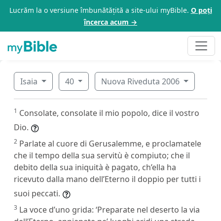
Lucrăm la o versiune îmbunătățită a site-ului myBible.
O poți
încerca acum →
Isaia
40
Nuova Riveduta 2006
1
Consolate, consolate il mio popolo, dice il vostro
Dio.
2
Parlate al cuore di Gerusalemme, e proclamatele
che il tempo della sua servitù è compiuto; che il
debito della sua iniquità è pagato, ch’ella ha
ricevuto dalla mano dell’Eterno il doppio per tutti i
suoi peccati.
3
La voce d’uno grida: ‘Preparate nel deserto la via