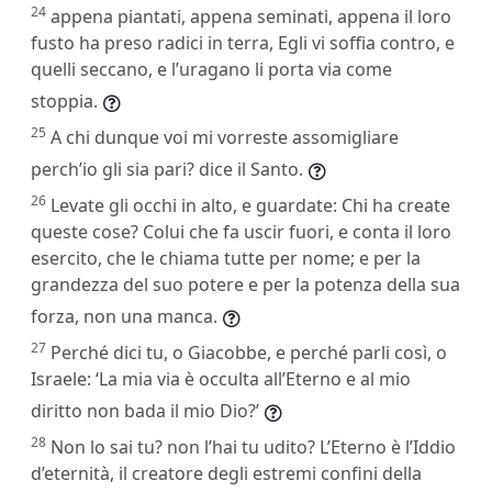
24
appena piantati, appena seminati, appena il loro
fusto ha preso radici in terra, Egli vi soffia contro, e
quelli seccano, e l’uragano li porta via come
stoppia.
25
A chi dunque voi mi vorreste assomigliare
perch’io gli sia pari? dice il Santo.
26
Levate gli occhi in alto, e guardate: Chi ha create
queste cose? Colui che fa uscir fuori, e conta il loro
esercito, che le chiama tutte per nome; e per la
grandezza del suo potere e per la potenza della sua
forza, non una manca.
27
Perché dici tu, o Giacobbe, e perché parli così, o
Israele: ‘La mia via è occulta all’Eterno e al mio
diritto non bada il mio Dio?’
28
Non lo sai tu? non l’hai tu udito? L’Eterno è l’Iddio
d’eternità, il creatore degli estremi confini della