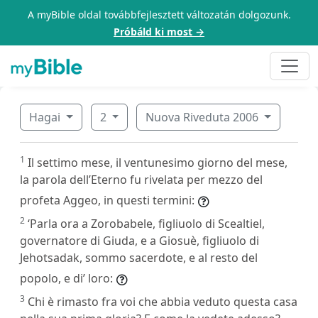
A myBible oldal továbbfejlesztett változatán dolgozunk.
Próbáld ki most →
Hagai
2
Nuova Riveduta 2006
1
Il settimo mese, il ventunesimo giorno del mese,
la parola dell’Eterno fu rivelata per mezzo del
profeta Aggeo, in questi termini:
2
‘Parla ora a Zorobabele, figliuolo di Scealtiel,
governatore di Giuda, e a Giosuè, figliuolo di
Jehotsadak, sommo sacerdote, e al resto del
popolo, e di’ loro:
3
Chi è rimasto fra voi che abbia veduto questa casa