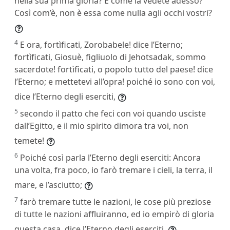
nella sua prima gloria? E come la vedete adesso?
Così com’è, non è essa come nulla agli occhi vostri?
4
E ora, fortìficati, Zorobabele! dice l’Eterno;
fortìficati, Giosuè, figliuolo di Jehotsadak, sommo
sacerdote! fortìficati, o popolo tutto del paese! dice
l’Eterno; e mettetevi all’opra! poiché io sono con voi,
dice l’Eterno degli eserciti,
5
secondo il patto che feci con voi quando usciste
dall’Egitto, e il mio spirito dimora tra voi, non
temete!
6
Poiché così parla l’Eterno degli eserciti: Ancora
una volta, fra poco, io farò tremare i cieli, la terra, il
mare, e l’asciutto;
7
farò tremare tutte le nazioni, le cose più preziose
di tutte le nazioni affluiranno, ed io empirò di gloria
questa casa, dice l’Eterno degli eserciti.