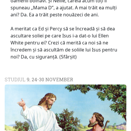
oamenii bolnavi. Și Nellie, căreia acum toți îi
spuneau „Mama D”, a ajutat. A mai trăit ea mulți
ani? Da. Ea a trăit peste nouăzeci de ani.
A meritat ca Ed și Percy să se încreadă și să dea
ascultare soliei pe care Isus i-a dat-o lui Ellen
White pentru ei? Crezi că merită ca noi să ne
încredem și să ascultăm de soliile lui Isus pentru
noi? Da, cu siguranță. (Sfârșit)
STUDIUL
9
,
24-30 NOVEMBER