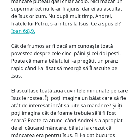
mâncare puteau găsi chiar acolo. Nici măcar un
supermarket nu le-ar fi ajuns, dar ei au ascultat
de Isus oricum. Nu după mult timp, Andrei,
fratele lui Petru, s-a întors la Isus. Ce a spus el?
Ioan 6:8,9.
Cât de frumos ar fi dacă am cunoaște toată
povestea despre cele cinci pâini și cei doi pești.
Poate că mama băiatului i-a pregătit un prânz
rapid când l-a lăsat să meargă să Îl asculte pe
Isus.
El ascultase toată ziua cuvintele minunate pe care
Isus le rostea. Îți poți imagina un băiat care să fie
atât de interesat încât să uite să mănânce? Și îți
poți imagina cât de foame trebuie să îi fi fost
seara? Poate că atunci când Andrei s-a apropiat
de el, căutând mâncare, băiatul a crezut că
mâncarea era pentru Isus. El i-a dat bucuros