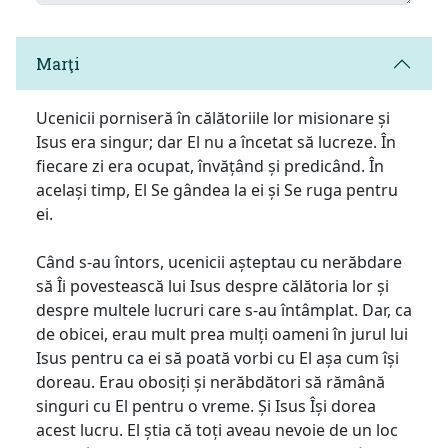
Marţi
Ucenicii porniseră în călătoriile lor misionare și
Isus era singur; dar El nu a încetat să lucreze. În
fiecare zi era ocupat, învățând și predicând. În
același timp, El Se gândea la ei și Se ruga pentru
ei.
Când s-au întors, ucenicii așteptau cu nerăbdare
să Îi povestească lui Isus despre călătoria lor și
despre multele lucruri care s-au întâmplat. Dar, ca
de obicei, erau mult prea mulți oameni în jurul lui
Isus pentru ca ei să poată vorbi cu El așa cum își
doreau. Erau obosiți și nerăbdători să rămână
singuri cu El pentru o vreme. Și Isus Își dorea
acest lucru. El știa că toți aveau nevoie de un loc