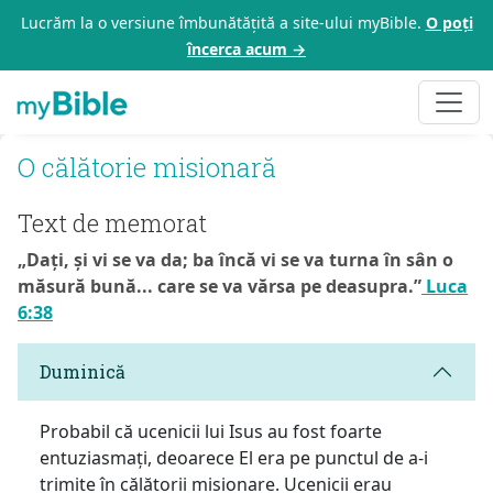
Lucrăm la o versiune îmbunătățită a site-ului myBible.
O poți
încerca acum →
O călătorie misionară
Text de memorat
„Dați, și vi se va da; ba încă vi se va turna în sân o
măsură bună... care se va vărsa pe deasupra.”
Luca
6:38
Duminică
Probabil că ucenicii lui Isus au fost foarte
entuziasmați, deoarece El era pe punctul de a-i
trimite în călătorii misionare. Ucenicii erau