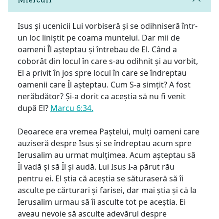
Isus și ucenicii Lui vorbiseră și se odihniseră într-
un loc liniștit pe coama muntelui. Dar mii de
oameni Îl așteptau și întrebau de El. Când a
coborât din locul în care s-au odihnit și au vorbit,
El a privit în jos spre locul în care se îndreptau
oamenii care Îl așteptau. Cum S-a simțit? A fost
nerăbdător? Și-a dorit ca aceștia să nu fi venit
după El?
Marcu 6:34.
Deoarece era vremea Paștelui, mulți oameni care
auziseră despre Isus și se îndreptau acum spre
Ierusalim au urmat mulțimea. Acum așteptau să
Îl vadă și să Îl și audă. Lui Isus I-a părut rău
pentru ei. El știa că aceștia se săturaseră să îi
asculte pe cărturari și farisei, dar mai știa și că la
Ierusalim urmau să îi asculte tot pe aceștia. Ei
aveau nevoie să asculte adevărul despre