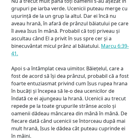
Nu a trecut mult până toți oamenii s-au așezat în
grupuri pe iarba verde. Ucenicii puteau merge cu
ușurință de la un grup la altul. Dar ei încă nu
aveau hrană, în afară de prânzul băiatului pe care
îl avea Isus în mână. Probabil că toți priveau și
ascultau când El a privit în sus spre cer și a
binecuvântat micul prânz al băiatului.
Marcu 6:39-
41.
Apoi s-a întâmplat ceva uimitor. Băiețelul, care a
fost de acord să își dea prânzul, probabil că a fost
foarte entuziasmat privind cum Isus rupea hrana
în bucăți și începea să le-o dea ucenicilor de
îndată ce ei ajungeau la hrană. Ucenicii au trecut
repede pe la toate grupurile strânse acolo și
oamenii dădeau mâncarea din mână în mână. De
fiecare dată când ucenicii se întorceau după mai
mult hrană, Isus le dădea cât puteau cuprinde ei
în mâini.