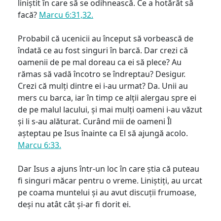
liniștit în care să se odihnească. Ce a hotărât să
facă?
Marcu 6:31,32.
Probabil că ucenicii au început să vorbească de
îndată ce au fost singuri în barcă. Dar crezi că
oamenii de pe mal doreau ca ei să plece? Au
rămas să vadă încotro se îndreptau? Desigur.
Crezi că mulți dintre ei i-au urmat? Da. Unii au
mers cu barca, iar în timp ce alții alergau spre ei
de pe malul lacului, și mai mulți oameni i-au văzut
și li s-au alăturat. Curând mii de oameni Îl
așteptau pe Isus înainte ca El să ajungă acolo.
Marcu 6:33.
Dar Isus a ajuns într-un loc în care știa că puteau
fi singuri măcar pentru o vreme. Liniștiți, au urcat
pe coama muntelui și au avut discuții frumoase,
deși nu atât cât și-ar fi dorit ei.