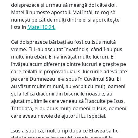
doisprezece și urmau să meargă doi câte doi.
Matei îi numește apostoli. Mai întâi, te rog să
numești pe cât de mulți dintre ei și apoi citește
lista în
Matei 10:24.
Cei doisprezece bărbați au fost cu Isus multă
vreme. Ei L-au ascultat învățând și când I-au pus
multe întrebări, El i-a învățat multe lucruri. Ei
învățau acum diferența dintre lucrurile greșite pe
care ceilalți le propovăduiau și lucrurile adevărate
pe care Dumnezeu le-a spus în Cuvântul Său. Ei
au văzut multe minuni, au vorbit cu mulți oameni
și, la fel ca diaconii din bisericile noastre, au
ajutat mulțimile care veneau să Îl asculte pe Isus.
Totodată, ei au adus mulți oameni la Isus, oameni
care aveau nevoie de ajutorul Lui special.
Isus a știut că, mult timp după ce El avea să fie
deja la cer, vor exista mulți ucenici care să le