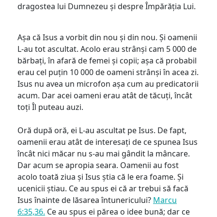
dragostea lui Dumnezeu și despre Împărăția Lui.
Așa că Isus a vorbit din nou și din nou. Și oamenii
L-au tot ascultat. Acolo erau strânși cam 5 000 de
bărbați, în afară de femei și copii; așa că probabil
erau cel puțin 10 000 de oameni strânși în acea zi.
Isus nu avea un microfon așa cum au predicatorii
acum. Dar acei oameni erau atât de tăcuți, încât
toți Îl puteau auzi.
Oră după oră, ei L-au ascultat pe Isus. De fapt,
oamenii erau atât de interesați de ce spunea Isus
încât nici măcar nu s-au mai gândit la mâncare.
Dar acum se apropia seara. Oamenii au fost
acolo toată ziua și Isus știa că le era foame. Și
ucenicii știau. Ce au spus ei că ar trebui să facă
Isus înainte de lăsarea întunericului?
Marcu
6:35,36.
Ce au spus ei părea o idee bună; dar ce