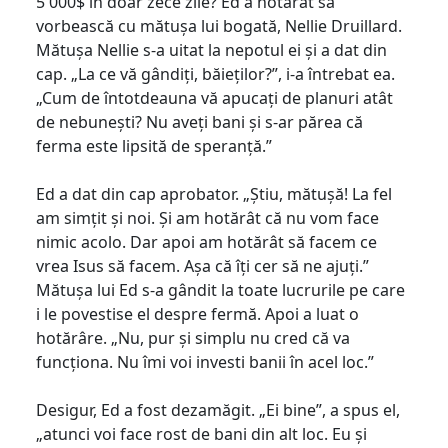
5 000$ în doar zece zile? Ed a hotărât să
vorbească cu mătușa lui bogată, Nellie Druillard.
Mătușa Nellie s-a uitat la nepotul ei și a dat din
cap. „La ce vă gândiți, băieților?”, i-a întrebat ea.
„Cum de întotdeauna vă apucați de planuri atât
de nebunești? Nu aveți bani și s-ar părea că
ferma este lipsită de speranță.”
Ed a dat din cap aprobator. „Știu, mătușă! La fel
am simțit și noi. Și am hotărât că nu vom face
nimic acolo. Dar apoi am hotărât să facem ce
vrea Isus să facem. Așa că îți cer să ne ajuți.”
Mătușa lui Ed s-a gândit la toate lucrurile pe care
i le povestise el despre fermă. Apoi a luat o
hotărâre. „Nu, pur și simplu nu cred că va
funcționa. Nu îmi voi investi banii în acel loc.”
Desigur, Ed a fost dezamăgit. „Ei bine”, a spus el,
„atunci voi face rost de bani din alt loc. Eu și