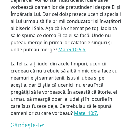
vorbească oamenilor de pretutindeni despre El și
Împărăția Lui. Dar cei doisprezece ucenici speciali
ai Lui urmau să fie primii conducători și învățători
ai bisericii Sale. Așa că i-a chemat pe toți laolaltă
să le spună ce dorea El ca ei să facă. Unde nu
puteau merge în prima lor călătorie singuri și
unde puteau merge?
Matei 10:5,6.
La fel ca alți iudei din acele timpuri, ucenicii
credeau că nu trebuie să aibă nimic de-a face cu
neamurile și samaritenii. Isus îi iubea și pe
aceștia, dar El știa că ucenicii nu erau încă
pregătiți să le vorbească. În această călătorie, ei
urmau să meargă doar la iudei și în locurile în
care Isus fusese deja. Ce trebuiau să le spună
oamenilor cu care vorbeau?
Matei 10:7.
Gândeşte-te: