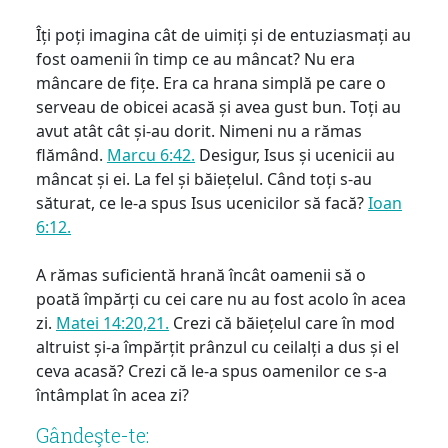
Îți poți imagina cât de uimiți și de entuziasmați au
fost oamenii în timp ce au mâncat? Nu era
mâncare de fițe. Era ca hrana simplă pe care o
serveau de obicei acasă și avea gust bun. Toți au
avut atât cât și-au dorit. Nimeni nu a rămas
flămând.
Marcu 6:42.
Desigur, Isus și ucenicii au
mâncat și ei. La fel și băiețelul. Când toți s-au
săturat, ce le-a spus Isus ucenicilor să facă?
Ioan
6:12.
A rămas suficientă hrană încât oamenii să o
poată împărți cu cei care nu au fost acolo în acea
zi.
Matei 14:20,21.
Crezi că băiețelul care în mod
altruist și-a împărțit prânzul cu ceilalți a dus și el
ceva acasă? Crezi că le-a spus oamenilor ce s-a
întâmplat în acea zi?
Gândeşte-te: