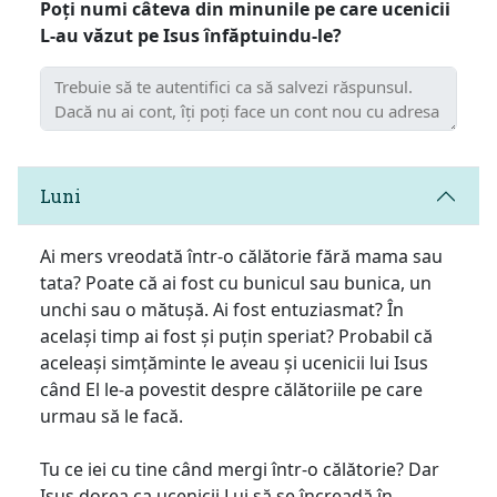
Poți numi câteva din minunile pe care ucenicii
L-au văzut pe Isus înfăptuindu-le?
Luni
Ai mers vreodată într-o călătorie fără mama sau
tata? Poate că ai fost cu bunicul sau bunica, un
unchi sau o mătușă. Ai fost entuziasmat? În
același timp ai fost și puțin speriat? Probabil că
aceleași simțăminte le aveau și ucenicii lui Isus
când El le-a povestit despre călătoriile pe care
urmau să le facă.
Tu ce iei cu tine când mergi într-o călătorie? Dar
Isus dorea ca ucenicii Lui să se încreadă în