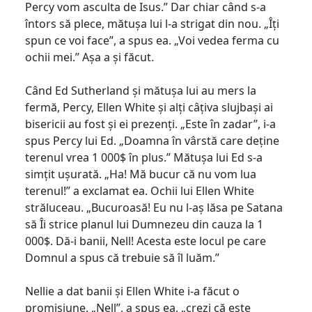
Percy vom asculta de Isus.” Dar chiar când s-a
întors să plece, mătușa lui l-a strigat din nou. „Îți
spun ce voi face”, a spus ea. „Voi vedea ferma cu
ochii mei.” Așa a și făcut.
Când Ed Sutherland și mătușa lui au mers la
fermă, Percy, Ellen White și alți câțiva slujbași ai
bisericii au fost și ei prezenți. „Este în zadar”, i-a
spus Percy lui Ed. „Doamna în vârstă care deține
terenul vrea 1 000$ în plus.” Mătușa lui Ed s-a
simțit ușurată. „Ha! Mă bucur că nu vom lua
terenul!” a exclamat ea. Ochii lui Ellen White
străluceau. „Bucuroasă! Eu nu l-aș lăsa pe Satana
să Îi strice planul lui Dumnezeu din cauza la 1
000$. Dă-i banii, Nell! Acesta este locul pe care
Domnul a spus că trebuie să îl luăm.”
Nellie a dat banii și Ellen White i-a făcut o
promisiune. „Nell”, a spus ea, „crezi că este