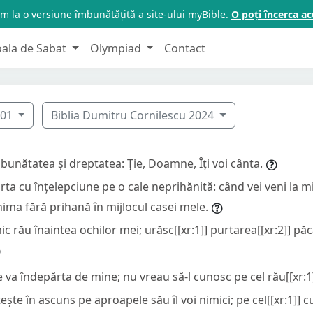
m la o versiune îmbunătățită a site-ului myBible.
O poți încerca 
oala de Sabat
Olympiad
Contact
101
Biblia Dumitru Cornilescu 2024
a bunătatea și dreptatea: Ție, Doamne, Îți voi cânta.
urta cu înțelepciune pe o cale neprihănită: când vei veni la m
nima fără prihană în mijlocul casei mele.
c rău înaintea ochilor mei; urăsc[[xr:1]] purtarea[[xr:2]] păc
e va îndepărta de mine; nu vreau să-l cunosc pe cel rău[[xr:1]
tește în ascuns pe aproapele său îl voi nimici; pe cel[[xr:1]] cu