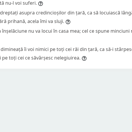
ă nu-l voi suferi.
ndreptați asupra credincioșilor din țară, ca să locuiască lâng
ră prihană, acela îmi va sluji.
a înșelăciune nu va locui în casa mea; cel ce spune minciuni 
 dimineață îi voi nimici pe toți cei răi din țară, ca să-i stârpes
pe toți cei ce săvârșesc nelegiuirea.