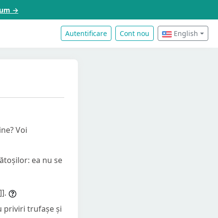
acum →
Autentificare
Cont nou
English
ine? Voi
ătoșilor: ea nu se
].
 priviri trufașe și