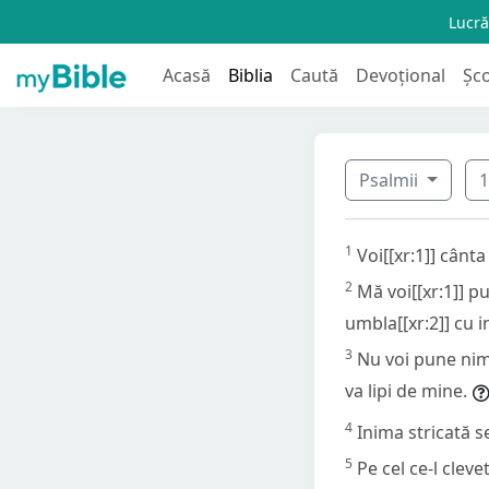
Lucră
Acasă
Biblia
Caută
Devoțional
Șc
Psalmii
1
Voi[[xr:1]] cânt
2
Mă voi[[xr:1]] p
umbla[[xr:2]] cu i
3
Nu voi pune nimi
va lipi de mine.
4
Inima stricată s
5
Pe cel ce-l cleve