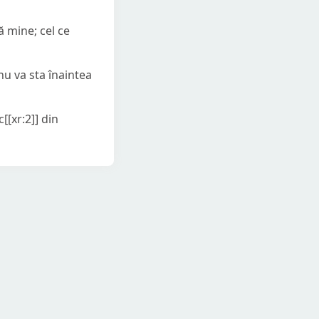
ă mine; cel ce
nu va sta înaintea
c[[xr:2]] din