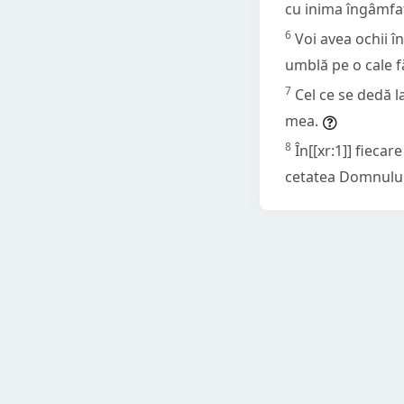
cu inima îngâmfat
6
Voi avea ochii î
umblă pe o cale fă
7
Cel ce se dedă l
mea.
8
În[[xr:1]] fiecare
cetatea Domnului 