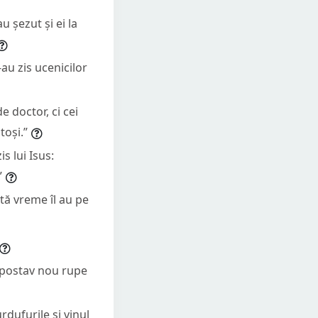
u șezut și ei la
-au zis ucenicilor
e doctor, ci cei
toși.”
is lui Isus:
”
tă vreme îl au pe
e postav nou rupe
rdufurile și vinul