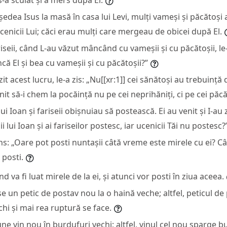
ședea Isus la masă în casa lui Levi, mulți vameși și păcătoși a
cenicii Lui; căci erau mulți care mergeau de obicei după El.
ariseii, când L-au văzut mâncând cu vameșii și cu păcătoșii, le
ă El și bea cu vameșii și cu păcătoșii?”
it acest lucru, le-a zis: „Nu[[xr:1]] cei sănătoși au trebuință d
it să-i chem la pocăință nu pe cei neprihăniți, ci pe cei păcă
 lui Ioan și fariseii obișnuiau să postească. Ei au venit și I-au z
 lui Ioan și ai fariseilor postesc, iar ucenicii Tăi nu postesc?
ns: „Oare pot posti nuntașii câtă vreme este mirele cu ei? Câ
 posti.
nd va fi luat mirele de la ei, și atunci vor posti în ziua aceea.
 un petic de postav nou la o haină veche; altfel, peticul d
chi și mai rea ruptură se face.
ne vin nou în burdufuri vechi; altfel, vinul cel nou sparge bu