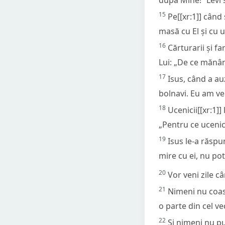
15
Pe[[xr:1]] când 
masă cu El și cu u
16
Cărturarii și f
Lui: „De ce mănânc
17
Isus, când a auz
bolnavi. Eu am ven
18
Ucenicii[[xr:1]]
„Pentru ce ucenicii
19
Isus le-a răspu
mire cu ei, nu pot
20
Vor veni zile câ
21
Nimeni nu coase
o parte din cel ve
22
Și nimeni nu pu