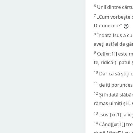
6
Unii dintre cărt
7
„Cum vorbește om
Dumnezeu?”
8
Îndată Isus a cun
aveți astfel de gâ
9
Ce[[xr:1]] este m
te, ridică-ți patul
10
Dar ca să știți
11
ție îți porunces
12
Și îndată slăbăn
rămas uimiți și-L
13
Isus[[xr:1]] a i
14
Când[[xr:1]] tre
după Mine!” Levi s