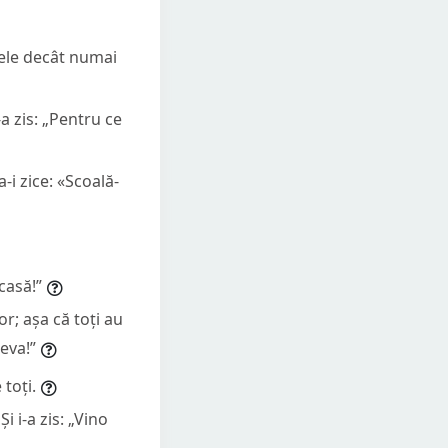
tele decât numai
-a zis: „Pentru ce
a-i zice: «Scoală-
acasă!”
or; așa că toți au
eva!”
 toți.
i i-a zis: „Vino