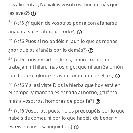
los alimenta. ¿No valéis vosotros mucho más que
las aves?}
25
{\cf6 ¿Y quién de vosotros podrá con afanarse
añadir a su estatura uncodo?}
26
{\cf6 Pues si no podéis ni aun lo que es menos,
¿por qué os afanáis por lo demás?}
27
{\cf6 Considerad los lirios, cómo crecen; no
trabajan, ni hilan; mas os digo, que ni aun Salomón
con toda su gloria se vistió como uno de ellos.}
28
{\cf6 Y si así viste Dios la hierba que hoy está en
el campo, y mañana es echada al horno, ¿cuánto
más a vosotros, hombres de poca fe?}
29
{\cf6 Vosotros, pues, no os preocupéis por lo que
habéis de comer, ni por lo que habéis de beber, ni
estéis en ansiosa inquietud.}