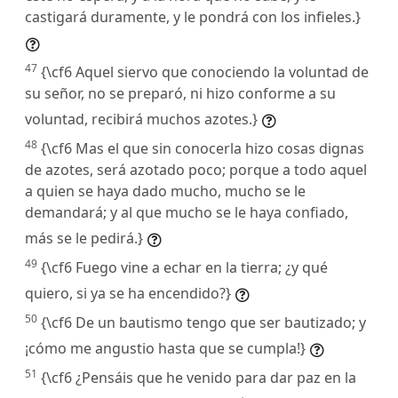
castigará duramente, y le pondrá con los infieles.}
47
{\cf6 Aquel siervo que conociendo la voluntad de
su señor, no se preparó, ni hizo conforme a su
voluntad, recibirá muchos azotes.}
48
{\cf6 Mas el que sin conocerla hizo cosas dignas
de azotes, será azotado poco; porque a todo aquel
a quien se haya dado mucho, mucho se le
demandará; y al que mucho se le haya confiado,
más se le pedirá.}
49
{\cf6 Fuego vine a echar en la tierra; ¿y qué
quiero, si ya se ha encendido?}
50
{\cf6 De un bautismo tengo que ser bautizado; y
¡cómo me angustio hasta que se cumpla!}
51
{\cf6 ¿Pensáis que he venido para dar paz en la