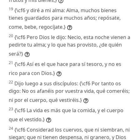
19
{\cf6 y diré a mi alma: Alma, muchos bienes
tienes guardados para muchos años; repósate,
come, bebe, regocíjate.}
20
{\cf6 Pero Dios le dijo: Necio, esta noche vienen a
pedirte tu alma; y lo que has provisto, ¿de quién
será?}
21
{\cf6 Así es el que hace para sí tesoro, y no es
rico para con Dios.}
22
Dijo luego a sus discípulos: {\cf6 Por tanto os
digo: No os afanéis por vuestra vida, qué comeréis;
ni por el cuerpo, qué vestiréis.}
23
{\cf6 La vida es más que la comida, y el cuerpo
que el vestido.}
24
{\cf6 Considerad los cuervos, que ni siembran, ni
siegan; que ni tienen despensa, ni granero, y Dios