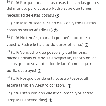
30
{\cf6 Porque todas estas cosas buscan las gentes
del mundo; pero vuestro Padre sabe que tenéis
necesidad de estas cosas.}
31
{\cf6 Mas buscad el reino de Dios, y todas estas
cosas os serán añadidas.}
32
{\cf6 No temáis, manada pequeña, porque a
vuestro Padre le ha placido daros el reino.}
33
{\cf6 Vended lo que poseéis, y dad limosna;
haceos bolsas que no se envejezcan, tesoro en los
cielos que no se agote, donde ladrón no llega, ni
polilla destruye.}
34
{\cf6 Porque donde está vuestro tesoro, allí
estará también vuestro corazón.}
35
{\cf6 Estén ceñidos vuestros lomos, y vuestras
lámparas encendidas;}