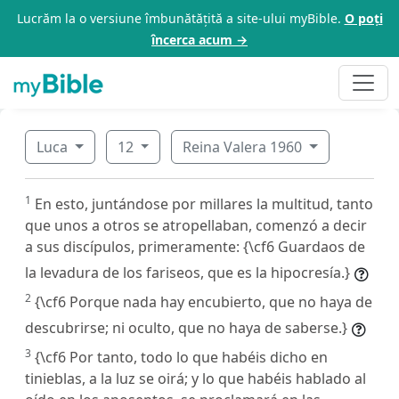
Lucrăm la o versiune îmbunătățită a site-ului myBible.
O poți
încerca acum →
Luca
12
Reina Valera 1960
1
En esto, juntándose por millares la multitud, tanto
que unos a otros se atropellaban, comenzó a decir
a sus discípulos, primeramente: {\cf6 Guardaos de
la levadura de los fariseos, que es la hipocresía.}
2
{\cf6 Porque nada hay encubierto, que no haya de
descubrirse; ni oculto, que no haya de saberse.}
3
{\cf6 Por tanto, todo lo que habéis dicho en
tinieblas, a la luz se oirá; y lo que habéis hablado al