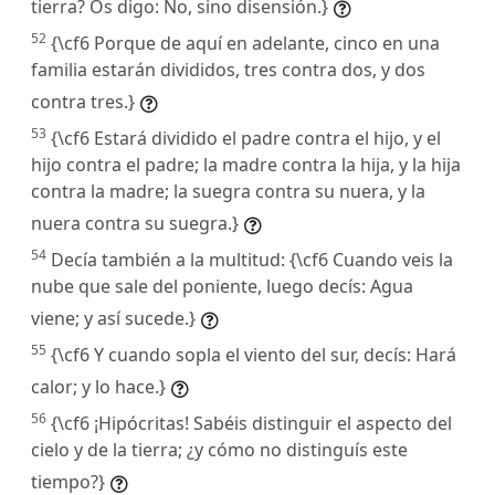
tierra? Os digo: No, sino disensión.}
52
{\cf6 Porque de aquí en adelante, cinco en una
familia estarán divididos, tres contra dos, y dos
contra tres.}
53
{\cf6 Estará dividido el padre contra el hijo, y el
hijo contra el padre; la madre contra la hija, y la hija
contra la madre; la suegra contra su nuera, y la
nuera contra su suegra.}
54
Decía también a la multitud: {\cf6 Cuando veis la
nube que sale del poniente, luego decís: Agua
viene; y así sucede.}
55
{\cf6 Y cuando sopla el viento del sur, decís: Hará
calor; y lo hace.}
56
{\cf6 ¡Hipócritas! Sabéis distinguir el aspecto del
cielo y de la tierra; ¿y cómo no distinguís este
tiempo?}