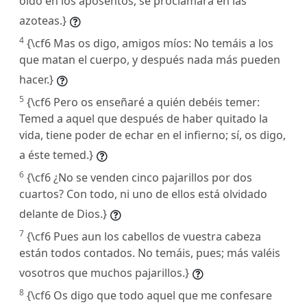
oído en los aposentos, se proclamará en las
azoteas.}
4
{\cf6 Mas os digo, amigos míos: No temáis a los
que matan el cuerpo, y después nada más pueden
hacer.}
5
{\cf6 Pero os enseñaré a quién debéis temer:
Temed a aquel que después de haber quitado la
vida, tiene poder de echar en el infierno; sí, os digo,
a éste temed.}
6
{\cf6 ¿No se venden cinco pajarillos por dos
cuartos? Con todo, ni uno de ellos está olvidado
delante de Dios.}
7
{\cf6 Pues aun los cabellos de vuestra cabeza
están todos contados. No temáis, pues; más valéis
vosotros que muchos pajarillos.}
8
{\cf6 Os digo que todo aquel que me confesare