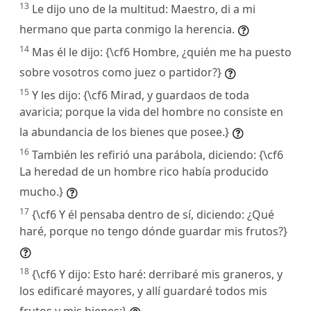
13
Le dijo uno de la multitud: Maestro, di a mi
hermano que parta conmigo la herencia.
14
Mas él le dijo: {\cf6 Hombre, ¿quién me ha puesto
sobre vosotros como juez o partidor?}
15
Y les dijo: {\cf6 Mirad, y guardaos de toda
avaricia; porque la vida del hombre no consiste en
la abundancia de los bienes que posee.}
16
También les refirió una parábola, diciendo: {\cf6
La heredad de un hombre rico había producido
mucho.}
17
{\cf6 Y él pensaba dentro de sí, diciendo: ¿Qué
haré, porque no tengo dónde guardar mis frutos?}
18
{\cf6 Y dijo: Esto haré: derribaré mis graneros, y
los edificaré mayores, y allí guardaré todos mis
frutos y mis bienes;}