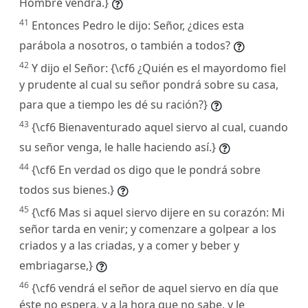
Hombre vendrá.}
41
Entonces Pedro le dijo: Señor, ¿dices esta
parábola a nosotros, o también a todos?
42
Y dijo el Señor: {\cf6 ¿Quién es el mayordomo fiel
y prudente al cual su señor pondrá sobre su casa,
para que a tiempo les dé su ración?}
43
{\cf6 Bienaventurado aquel siervo al cual, cuando
su señor venga, le halle haciendo así.}
44
{\cf6 En verdad os digo que le pondrá sobre
todos sus bienes.}
45
{\cf6 Mas si aquel siervo dijere en su corazón: Mi
señor tarda en venir; y comenzare a golpear a los
criados y a las criadas, y a comer y beber y
embriagarse,}
46
{\cf6 vendrá el señor de aquel siervo en día que
éste no espera, y a la hora que no sabe, y le