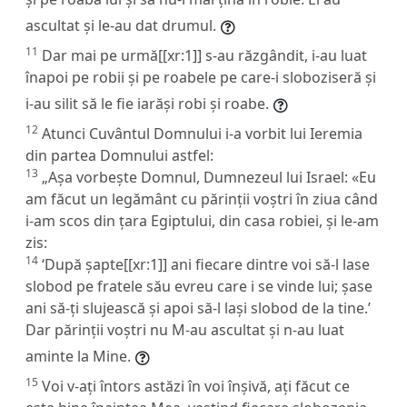
ascultat și le-au dat drumul.
11
Dar mai pe urmă[[xr:1]] s-au răzgândit, i-au luat
înapoi pe robii și pe roabele pe care-i sloboziseră și
i-au silit să le fie iarăși robi și roabe.
12
Atunci Cuvântul Domnului i-a vorbit lui Ieremia
din partea Domnului astfel:
13
„Așa vorbește Domnul, Dumnezeul lui Israel: «Eu
am făcut un legământ cu părinții voștri în ziua când
i-am scos din țara Egiptului, din casa robiei, și le-am
zis:
14
‘După șapte[[xr:1]] ani fiecare dintre voi să-l lase
slobod pe fratele său evreu care i se vinde lui; șase
ani să-ți slujească și apoi să-l lași slobod de la tine.’
Dar părinții voștri nu M-au ascultat și n-au luat
aminte la Mine.
15
Voi v-ați întors astăzi în voi înșivă, ați făcut ce