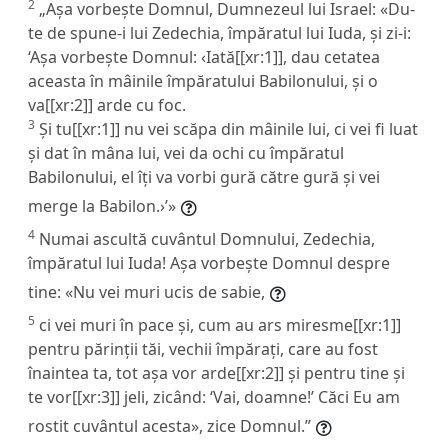
2
„Așa vorbește Domnul, Dumnezeul lui Israel: «Du-
te de spune-i lui Zedechia, împăratul lui Iuda, și zi-i:
‘Așa vorbește Domnul: ‹Iată[[xr:1]], dau cetatea
aceasta în mâinile împăratului Babilonului, și o
va[[xr:2]] arde cu foc.
3
Și tu[[xr:1]] nu vei scăpa din mâinile lui, ci vei fi luat
și dat în mâna lui, vei da ochi cu împăratul
Babilonului, el îți va vorbi gură către gură și vei
merge la Babilon.›’»
4
Numai ascultă cuvântul Domnului, Zedechia,
împăratul lui Iuda! Așa vorbește Domnul despre
tine: «Nu vei muri ucis de sabie,
5
ci vei muri în pace și, cum au ars miresme[[xr:1]]
pentru părinții tăi, vechii împărați, care au fost
înaintea ta, tot așa vor arde[[xr:2]] și pentru tine și
te vor[[xr:3]] jeli, zicând: ‘Vai, doamne!’ Căci Eu am
rostit cuvântul acesta», zice Domnul.”