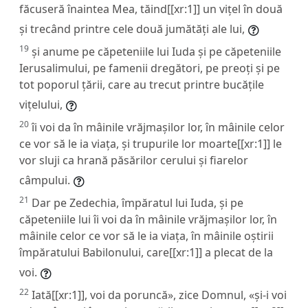
făcuseră înaintea Mea, tăind[[xr:1]] un vițel în două
și trecând printre cele două jumătăți ale lui,
19
și anume pe căpeteniile lui Iuda și pe căpeteniile
Ierusalimului, pe famenii dregători, pe preoți și pe
tot poporul țării, care au trecut printre bucățile
vițelului,
20
îi voi da în mâinile vrăjmașilor lor, în mâinile celor
ce vor să le ia viața, și trupurile lor moarte[[xr:1]] le
vor sluji ca hrană păsărilor cerului și fiarelor
câmpului.
21
Dar pe Zedechia, împăratul lui Iuda, și pe
căpeteniile lui îi voi da în mâinile vrăjmașilor lor, în
mâinile celor ce vor să le ia viața, în mâinile oștirii
împăratului Babilonului, care[[xr:1]] a plecat de la
voi.
22
Iată[[xr:1]], voi da poruncă», zice Domnul, «și-i voi