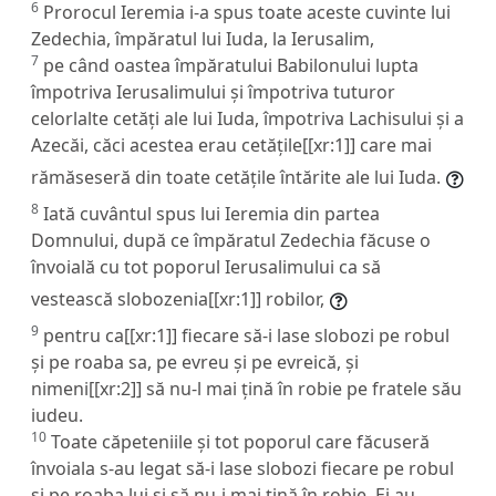
6
Prorocul Ieremia i-a spus toate aceste cuvinte lui
Zedechia, împăratul lui Iuda, la Ierusalim,
7
pe când oastea împăratului Babilonului lupta
împotriva Ierusalimului și împotriva tuturor
celorlalte cetăți ale lui Iuda, împotriva Lachisului și a
Azecăi, căci acestea erau cetățile[[xr:1]] care mai
rămăseseră din toate cetățile întărite ale lui Iuda.
8
Iată cuvântul spus lui Ieremia din partea
Domnului, după ce împăratul Zedechia făcuse o
învoială cu tot poporul Ierusalimului ca să
vestească slobozenia[[xr:1]] robilor,
9
pentru ca[[xr:1]] fiecare să-i lase slobozi pe robul
și pe roaba sa, pe evreu și pe evreică, și
nimeni[[xr:2]] să nu-l mai țină în robie pe fratele său
iudeu.
10
Toate căpeteniile și tot poporul care făcuseră
învoiala s-au legat să-i lase slobozi fiecare pe robul
și pe roaba lui și să nu-i mai țină în robie. Ei au