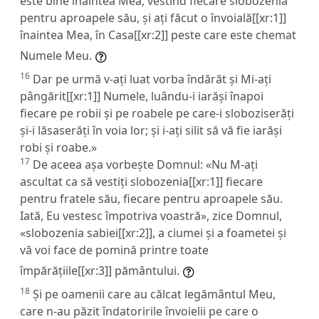
este bine înaintea Mea, vestind fiecare slobozenia
pentru aproapele său, și ați făcut o învoială[[xr:1]]
înaintea Mea, în Casa[[xr:2]] peste care este chemat
Numele Meu.
16
Dar pe urmă v-ați luat vorba îndărăt și Mi-ați
pângărit[[xr:1]] Numele, luându-i iarăși înapoi
fiecare pe robii și pe roabele pe care-i sloboziserăți
și-i lăsaserăți în voia lor; și i-ați silit să vă fie iarăși
robi și roabe.»
17
De aceea așa vorbește Domnul: «Nu M-ați
ascultat ca să vestiți slobozenia[[xr:1]] fiecare
pentru fratele său, fiecare pentru aproapele său.
Iată, Eu vestesc împotriva voastră», zice Domnul,
«slobozenia sabiei[[xr:2]], a ciumei și a foametei și
vă voi face de pomină printre toate
împărățiile[[xr:3]] pământului.
18
Și pe oamenii care au călcat legământul Meu,
care n-au păzit îndatoririle învoielii pe care o