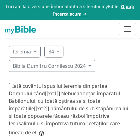
Lucrăm la o versiune îmbunătățită a site-ului myBible.
O poți
încerca acum →
Ieremia
34
Biblia Dumitru Cornilescu 2024
1
Iată cuvântul spus lui Ieremia din partea
Domnului când[[xr:1]] Nebucadnețar, împăratul
Babilonului, cu toată oștirea sa și toate
împărățiile[[xr:2]] pământului de sub stăpânirea lui
și toate popoarele făceau război împotriva
Ierusalimului și împotriva tuturor cetăților care
țineau de el: