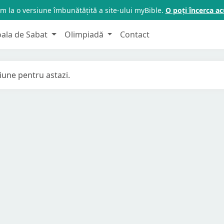
m la o versiune îmbunătățită a site-ului myBible.
O poți încerca 
oala de Sabat
Olimpiadă
Contact
tiune pentru astazi.