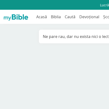
Lucră
Acasă
Biblia
Caută
Devoțional
Șc
Ne pare rau, dar nu exista nici o lec