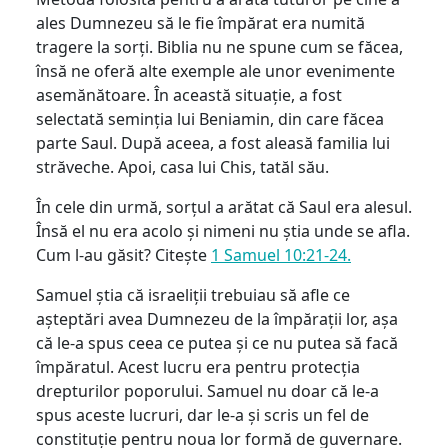
ales Dumnezeu să le fie împărat era numită
tragere la sorți. Biblia nu ne spune cum se făcea,
însă ne oferă alte exemple ale unor evenimente
asemănătoare. În această situație, a fost
selectată seminția lui Beniamin, din care făcea
parte Saul. După aceea, a fost aleasă familia lui
străveche. Apoi, casa lui Chis, tatăl său.
În cele din urmă, sorțul a arătat că Saul era alesul.
Însă el nu era acolo și nimeni nu știa unde se afla.
Cum l-au găsit? Citește
1 Samuel 10:21-24.
Samuel știa că israeliții trebuiau să afle ce
așteptări avea Dumnezeu de la împărații lor, așa
că le-a spus ceea ce putea și ce nu putea să facă
împăratul. Acest lucru era pentru protecția
drepturilor poporului. Samuel nu doar că le-a
spus aceste lucruri, dar le-a și scris un fel de
constituție pentru noua lor formă de guvernare.