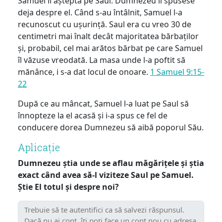
Samuel îl aștepta pe Saul. Dumnezeu îi spusese
deja despre el. Când s-au întâlnit, Samuel l-a
recunoscut cu ușurință. Saul era cu vreo 30 de
centimetri mai înalt decât majoritatea bărbaților
și, probabil, cel mai arătos bărbat pe care Samuel
îl văzuse vreodată. La masa unde l-a poftit să
mănânce, i s-a dat locul de onoare.
1 Samuel 9:15-
22
După ce au mâncat, Samuel l-a luat pe Saul să
înnopteze la el acasă și i-a spus ce fel de
conducere dorea Dumnezeu să aibă poporul Său.
Aplicație
Dumnezeu știa unde se aflau măgărițele și știa
exact când avea să-l viziteze Saul pe Samuel.
Știe El totul și despre noi?