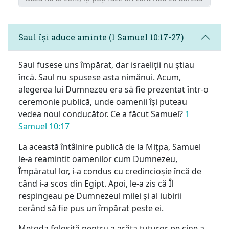
Saul își aduce aminte (1 Samuel 10:17-27)
Saul fusese uns împărat, dar israeliții nu știau
încă. Saul nu spusese asta nimănui. Acum,
alegerea lui Dumnezeu era să fie prezentat într-o
ceremonie publică, unde oamenii își puteau
vedea noul conducător. Ce a făcut Samuel?
1
Samuel 10:17
La această întâlnire publică de la Mițpa, Samuel
le-a reamintit oamenilor cum Dumnezeu,
Împăratul lor, i-a condus cu credincioșie încă de
când i-a scos din Egipt. Apoi, le-a zis că Îl
respingeau pe Dumnezeul milei și al iubirii
cerând să fie pus un împărat peste ei.
Metoda folosită pentru a arăta tuturor pe cine a