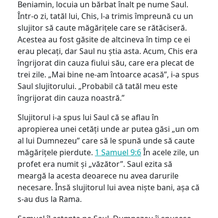
Beniamin, locuia un bărbat înalt pe nume Saul.
Într-o zi, tatăl lui, Chis, l-a trimis împreună cu un
slujitor să caute măgărițele care se rătăciseră.
Acestea au fost găsite de altcineva în timp ce ei
erau plecați, dar Saul nu știa asta. Acum, Chis era
îngrijorat din cauza fiului său, care era plecat de
trei zile. „Mai bine ne-am întoarce acasă”, i-a spus
Saul slujitorului. „Probabil că tatăl meu este
îngrijorat din cauza noastră.”
Slujitorul i-a spus lui Saul că se aflau în
apropierea unei cetăți unde ar putea găsi „un om
al lui Dumnezeu” care să le spună unde să caute
măgărițele pierdute.
1 Samuel 9:6
În acele zile, un
profet era numit și „văzător”. Saul ezita să
meargă la acesta deoarece nu avea darurile
necesare. Însă slujitorul lui avea niște bani, așa că
s-au dus la Rama.