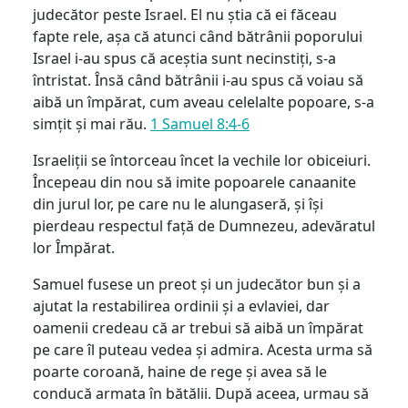
judecător peste Israel. El nu știa că ei făceau
fapte rele, așa că atunci când bătrânii poporului
Israel i-au spus că aceștia sunt necinstiți, s-a
întristat. Însă când bătrânii i-au spus că voiau să
aibă un împărat, cum aveau celelalte popoare, s-a
simțit și mai rău.
1 Samuel 8:4-6
Israeliții se întorceau încet la vechile lor obiceiuri.
Începeau din nou să imite popoarele canaanite
din jurul lor, pe care nu le alungaseră, și își
pierdeau respectul față de Dumnezeu, adevăratul
lor Împărat.
Samuel fusese un preot și un judecător bun și a
ajutat la restabilirea ordinii și a evlaviei, dar
oamenii credeau că ar trebui să aibă un împărat
pe care îl puteau vedea și admira. Acesta urma să
poarte coroană, haine de rege și avea să le
conducă armata în bătălii. După aceea, urmau să