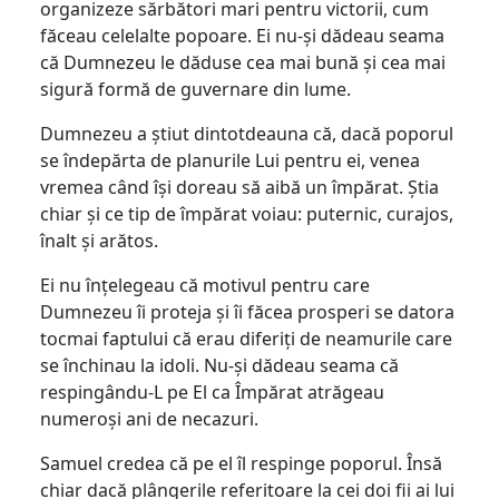
organizeze sărbători mari pentru victorii, cum
făceau celelalte popoare. Ei nu-și dădeau seama
că Dumnezeu le dăduse cea mai bună și cea mai
sigură formă de guvernare din lume.
Dumnezeu a știut dintotdeauna că, dacă poporul
se îndepărta de planurile Lui pentru ei, venea
vremea când își doreau să aibă un împărat. Știa
chiar și ce tip de împărat voiau: puternic, curajos,
înalt și arătos.
Ei nu înțelegeau că motivul pentru care
Dumnezeu îi proteja și îi făcea prosperi se datora
tocmai faptului că erau diferiți de neamurile care
se închinau la idoli. Nu-și dădeau seama că
respingându-L pe El ca Împărat atrăgeau
numeroși ani de necazuri.
Samuel credea că pe el îl respinge poporul. Însă
chiar dacă plângerile referitoare la cei doi fii ai lui