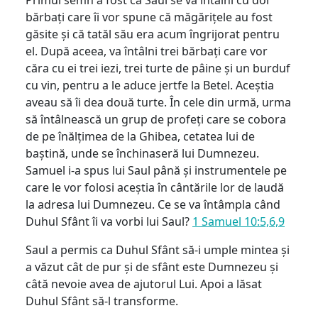
bărbați care îi vor spune că măgărițele au fost
găsite și că tatăl său era acum îngrijorat pentru
el. După aceea, va întâlni trei bărbați care vor
căra cu ei trei iezi, trei turte de pâine și un burduf
cu vin, pentru a le aduce jertfe la Betel. Aceștia
aveau să îi dea două turte. În cele din urmă, urma
să întâlnească un grup de profeți care se cobora
de pe înălțimea de la Ghibea, cetatea lui de
baștină, unde se închinaseră lui Dumnezeu.
Samuel i-a spus lui Saul până și instrumentele pe
care le vor folosi aceștia în cântările lor de laudă
la adresa lui Dumnezeu. Ce se va întâmpla când
Duhul Sfânt îi va vorbi lui Saul?
1 Samuel 10:5,6,9
Saul a permis ca Duhul Sfânt să-i umple mintea și
a văzut cât de pur și de sfânt este Dumnezeu și
câtă nevoie avea de ajutorul Lui. Apoi a lăsat
Duhul Sfânt să-l transforme.