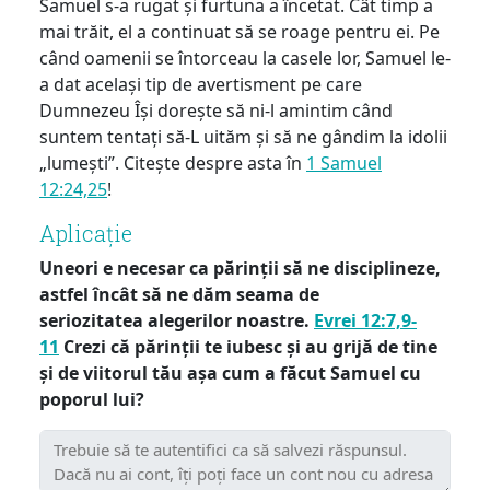
Samuel s-a rugat și furtuna a încetat. Cât timp a
mai trăit, el a continuat să se roage pentru ei. Pe
când oamenii se întorceau la casele lor, Samuel le-
a dat același tip de avertisment pe care
Dumnezeu Își dorește să ni-l amintim când
suntem tentați să-L uităm și să ne gândim la idolii
„lumești”. Citește despre asta în
1 Samuel
12:24,25
!
Aplicație
Uneori e necesar ca părinții să ne disciplineze,
astfel încât să ne dăm seama de
seriozitatea alegerilor noastre.
Evrei 12:7,9-
11
Crezi că părinții te iubesc și au grijă de tine
și de viitorul tău așa cum a făcut Samuel cu
poporul lui?