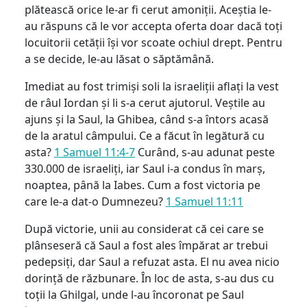
plătească orice le-ar fi cerut amoniții. Aceștia le-
au răspuns că le vor accepta oferta doar dacă toți
locuitorii cetății își vor scoate ochiul drept. Pentru
a se decide, le-au lăsat o săptămână.
Imediat au fost trimiși soli la israeliții aflați la vest
de râul Iordan și li s-a cerut ajutorul. Veștile au
ajuns și la Saul, la Ghibea, când s-a întors acasă
de la aratul câmpului. Ce a făcut în legătură cu
asta?
1 Samuel 11:4-7
Curând, s-au adunat peste
330.000 de israeliți, iar Saul i-a condus în marș,
noaptea, până la Iabes. Cum a fost victoria pe
care le-a dat-o Dumnezeu?
1 Samuel 11:11
După victorie, unii au considerat că cei care se
plânseseră că Saul a fost ales împărat ar trebui
pedepsiți, dar Saul a refuzat asta. El nu avea nicio
dorință de răzbunare. În loc de asta, s-au dus cu
toții la Ghilgal, unde l-au încoronat pe Saul