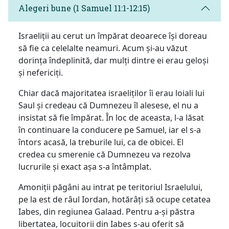
Alegeri bune (1 Samuel 11:1-12:15)
Israeliții au cerut un împărat deoarece își doreau
să fie ca celelalte neamuri. Acum și-au văzut
dorința îndeplinită, dar mulți dintre ei erau geloși
și nefericiți.
Chiar dacă majoritatea israeliților îi erau loiali lui
Saul și credeau că Dumnezeu îl alesese, el nu a
insistat să fie împărat. În loc de aceasta, l-a lăsat
în continuare la conducere pe Samuel, iar el s-a
întors acasă, la treburile lui, ca de obicei. El
credea cu smerenie că Dumnezeu va rezolva
lucrurile și exact așa s-a întâmplat.
Amoniții păgâni au intrat pe teritoriul Israelului,
pe la est de râul Iordan, hotărâți să ocupe cetatea
Iabes, din regiunea Galaad. Pentru a-și păstra
libertatea, locuitorii din Iabes s-au oferit să