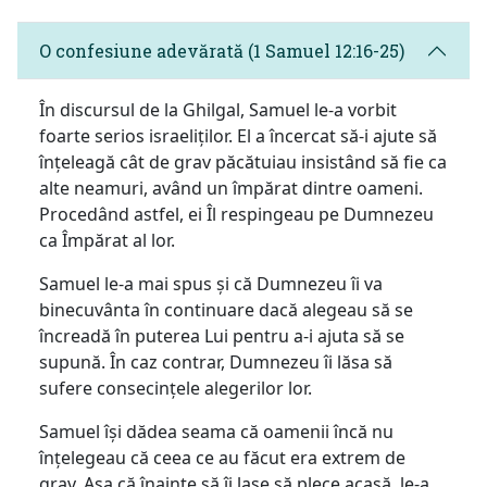
O confesiune adevărată (1 Samuel 12:16-25)
În discursul de la Ghilgal, Samuel le-a vorbit
foarte serios israeliților. El a încercat să-i ajute să
înțeleagă cât de grav păcătuiau insistând să fie ca
alte neamuri, având un împărat dintre oameni.
Procedând astfel, ei Îl respingeau pe Dumnezeu
ca Împărat al lor.
Samuel le-a mai spus și că Dumnezeu îi va
binecuvânta în continuare dacă alegeau să se
încreadă în puterea Lui pentru a-i ajuta să se
supună. În caz contrar, Dumnezeu îi lăsa să
sufere consecințele alegerilor lor.
Samuel își dădea seama că oamenii încă nu
înțelegeau că ceea ce au făcut era extrem de
grav. Așa că înainte să îi lase să plece acasă, le-a