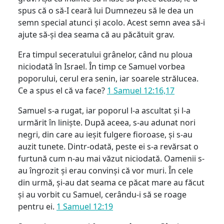
spus că o să-I ceară lui Dumnezeu să le dea un
semn special atunci și acolo. Acest semn avea să-i
ajute să-și dea seama că au păcătuit grav.
Era timpul seceratului grânelor, când nu ploua
niciodată în Israel. În timp ce Samuel vorbea
poporului, cerul era senin, iar soarele strălucea.
Ce a spus el că va face?
1 Samuel 12:16,17
Samuel s-a rugat, iar poporul l-a ascultat și l-a
urmărit în liniște. După aceea, s-au adunat nori
negri, din care au ieșit fulgere fioroase, și s-au
auzit tunete. Dintr-odată, peste ei s-a revărsat o
furtună cum n-au mai văzut niciodată. Oamenii s-
au îngrozit și erau convinși că vor muri. În cele
din urmă, și-au dat seama ce păcat mare au făcut
și au vorbit cu Samuel, cerându-i să se roage
pentru ei.
1 Samuel 12:19