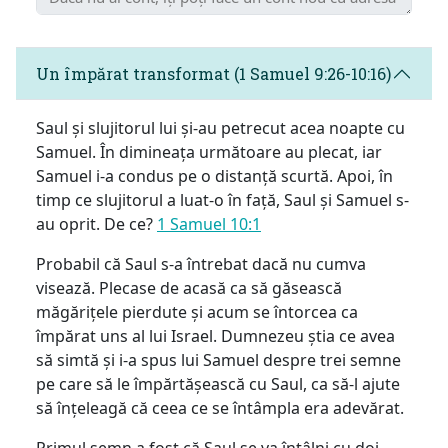
Un împărat transformat (1 Samuel 9:26-10:16)
Saul și slujitorul lui și-au petrecut acea noapte cu
Samuel. În dimineața următoare au plecat, iar
Samuel i-a condus pe o distanță scurtă. Apoi, în
timp ce slujitorul a luat-o în față, Saul și Samuel s-
au oprit. De ce?
1 Samuel 10:1
Probabil că Saul s-a întrebat dacă nu cumva
visează. Plecase de acasă ca să găsească
măgărițele pierdute și acum se întorcea ca
împărat uns al lui Israel. Dumnezeu știa ce avea
să simtă și i-a spus lui Samuel despre trei semne
pe care să le împărtășească cu Saul, ca să-l ajute
să înțeleagă că ceea ce se întâmpla era adevărat.
Primul semn a fost că Saul se va întâlni cu doi