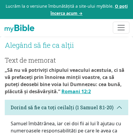
Lucrăm la o versiune îmbunătățită a site-ului myBible.
O poți
încerca acum →
Alegând să fie ca alţii
Text de memorat
„Să nu vă potriviți chipului veacului acestuia, ci să
vă prefaceți prin înnoirea minții voastre, ca să
puteți deosebi bine voia lui Dumnezeu: cea bună,
plăcută și desăvârșită.”
Romani 12:2
Dorind să fie ca toți ceilalți (1 Samuel 8:1-20)
Samuel îmbătrânea, iar cei doi fii ai lui îl ajutau cu
numeroasele responsabilități pe care le avea ca