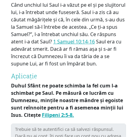
Când unchiul lui Saul i-a văzut pe el și pe slujitorul
lui, i-a întrebat unde fuseseră. Saul i-a zis că au
căutat măgărițele și că, în cele din urmă, s-au dus
la Samuel să-l întrebe de acestea. „Ce ți-a spus
Samuel?”, l-a întrebat unchiul său. Ce răspuns
atent i-a dat Saul?
1 Samuel 10:14-16
Saul era cu
adevărat smerit. Dacă ar fi rămas așa și s-ar fi
încrezut că Dumnezeu îi va da tăria de a se
supune Lui, ar fi fost un împărat bun.
Aplicație
Duhul Sfânt ne poate schimba la fel cum l-a
schimbat pe Saul. Pe măsură ce lucrăm cu
Dumnezeu, mințile noastre mândre și egoiste
sunt reînnoite pentru a fi asemenea minții lui
Isus. Citește
Filipeni 2:5-8.