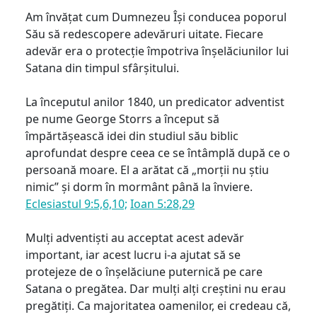
Am învățat cum Dumnezeu Își conducea poporul
Său să redescopere adevăruri uitate. Fiecare
adevăr era o protecție împotriva înșelăciunilor lui
Satana din timpul sfârșitului.
La începutul anilor 1840, un predicator adventist
pe nume George Storrs a început să
împărtășească idei din studiul său biblic
aprofundat despre ceea ce se întâmplă după ce o
persoană moare. El a arătat că „morții nu știu
nimic” și dorm în mormânt până la înviere.
Eclesiastul 9:5,6,10;
Ioan 5:28,29
Mulți adventiști au acceptat acest adevăr
important, iar acest lucru i-a ajutat să se
protejeze de o înșelăciune puternică pe care
Satana o pregătea. Dar mulți alți creștini nu erau
pregătiți. Ca majoritatea oamenilor, ei credeau că,