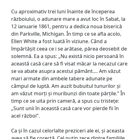
Cu aproximativ trei luni înainte de începerea
războiului, o adunare mare a avut loc în Sabat, la
12 ianuarie 1861, pentru a dedica noua biserică
din Parkville, Michigan. În timp ce se afla acolo,
Ellen White a fost luată în viziune. Când a
împărtășit ceea ce i se arătase, părea deosebit de
solemnă. Ea a spus: „Nu există nicio persoană în
această casă care să fi visat măcar la necazul care
se va abate asupra acestui pământ.... Am văzut
mari armate din ambele tabere adunate pe
câmpul de luptă. Am auzit bubuitul tunurilor și
am văzut morți și muribunzi din toate părțile.” În
timp ce se uita prin cameră, a spus cu tristețe:
„Sunt unii în această casă care vor pierde fii în
acel război”.
Ca și în cazul celorlalte preziceri ale ei, și aceasta
avea să fie corectă. Cel puțin zece dintre familiile