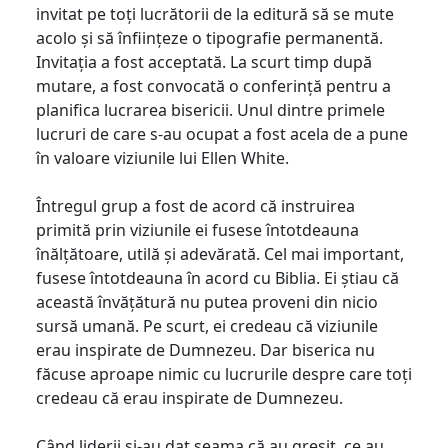
invitat pe toți lucrătorii de la editură să se mute
acolo și să înființeze o tipografie permanentă.
Invitația a fost acceptată. La scurt timp după
mutare, a fost convocată o conferință pentru a
planifica lucrarea bisericii. Unul dintre primele
lucruri de care s-au ocupat a fost acela de a pune
în valoare viziunile lui Ellen White.
Întregul grup a fost de acord că instruirea
primită prin viziunile ei fusese întotdeauna
înălțătoare, utilă și adevărată. Cel mai important,
fusese întotdeauna în acord cu Biblia. Ei știau că
această învățătură nu putea proveni din nicio
sursă umană. Pe scurt, ei credeau că viziunile
erau inspirate de Dumnezeu. Dar biserica nu
făcuse aproape nimic cu lucrurile despre care toți
credeau că erau inspirate de Dumnezeu.
Când liderii și-au dat seama că au greșit, ce au