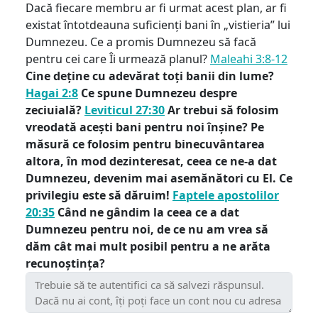
Dacă fiecare membru ar fi urmat acest plan, ar fi
existat întotdeauna suficienți bani în „vistieria” lui
Dumnezeu. Ce a promis Dumnezeu să facă
pentru cei care Îi urmează planul?
Maleahi 3:8-12
Cine deține cu adevărat toți banii din lume?
Hagai 2:8
Ce spune Dumnezeu despre
zeciuială?
Leviticul 27:30
Ar trebui să folosim
vreodată acești bani pentru noi înșine? Pe
măsură ce folosim pentru binecuvântarea
altora, în mod dezinteresat, ceea ce ne-a dat
Dumnezeu, devenim mai asemănători cu El. Ce
privilegiu este să dăruim!
Faptele apostolilor
20:35
Când ne gândim la ceea ce a dat
Dumnezeu pentru noi, de ce nu am vrea să
dăm cât mai mult posibil pentru a ne arăta
recunoștința?