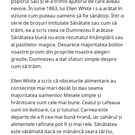
poporul Său și le-a trimis ajutorul de care aveau
nevoie. În iunie 1863, lui Ellen White i s-a arătat în
viziune cum puteau oamenii să fie sănătoși. Într-o
serie de broșuri intitulate Sănătate sau cum să
trăim, ea a scris ceea ce Dumnezeu îi arătase
Sănătatea bună nu este rezultatul întâmplării sau
al pastilelor magice. Deoarece majoritatea bolilor
noastre provin din propriile noastre alegeri
greșite, Dumnezeu a dat sfaturi simple despre
cum să trăim.
Ellen White a scris că obiceiurile alimentare au
consecințe mai mari decât își dau seama
majoritatea oamenilor. Mesele simple și
hrănitoare sunt cele mai bune. Ceaiul și cafeaua
sunt otrăvitoare, ca și tutunul. Carnea este
departe de a fi cea mai bună hrană, iar zahărul și
alimentele rafinate pot fi și mai rele. Sănătatea
este vătămată dacă se mănâncă seara târziu,