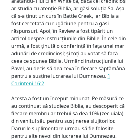
arătându- i lui Ellen White că, dacă cei credincioși
ar studia cu atenție Biblia, ar găsi soluția Sa. Așa
că s-a ținut un curs în Battle Creek, iar Biblia a
fost cercetată cu rugăciune pentru a găsi
răspunsuri. Apoi, în Review a fost tipărit un
articol despre instrucțiunile din Biblie. În cele din
urmă, a fost ținută o conferință în fața unei mari
adunări de credincioși; și toți au votat să facă
ceea ce spunea Biblia. Urmând instrucțiunile lui
Pavel, au decis să dea ceva în fiecare săptămână
pentru a susține lucrarea lui Dumnezeu.
1
Corinteni 16:2
Acesta a fost un început minunat. Pe măsură ce
au continuat să studieze Biblia, au descoperit că
fiecare membru ar trebui să dea 10% (zeciuiala)
din venitul său pentru susținerea slujitorilor.
Darurile suplimentare urmau să fie folosite
pentru alte nevoi din lucrarea lui Dumnezeu.