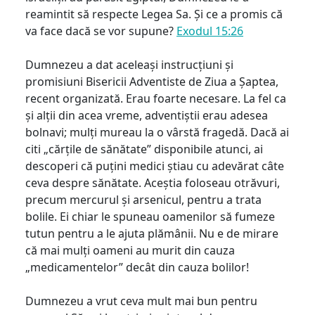
reamintit să respecte Legea Sa. Și ce a promis că
va face dacă se vor supune?
Exodul 15:26
Dumnezeu a dat aceleași instrucțiuni și
promisiuni Bisericii Adventiste de Ziua a Șaptea,
recent organizată. Erau foarte necesare. La fel ca
și alții din acea vreme, adventiștii erau adesea
bolnavi; mulți mureau la o vârstă fragedă. Dacă ai
citi „cărțile de sănătate” disponibile atunci, ai
descoperi că puțini medici știau cu adevărat câte
ceva despre sănătate. Aceștia foloseau otrăvuri,
precum mercurul și arsenicul, pentru a trata
bolile. Ei chiar le spuneau oamenilor să fumeze
tutun pentru a le ajuta plămânii. Nu e de mirare
că mai mulți oameni au murit din cauza
„medicamentelor” decât din cauza bolilor!
Dumnezeu a vrut ceva mult mai bun pentru