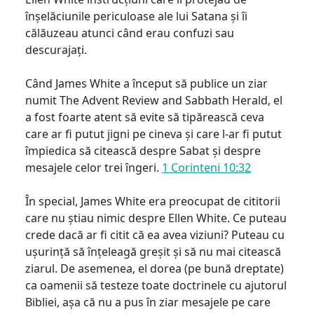
înșelăciunile periculoase ale lui Satana și îi
călăuzeau atunci când erau confuzi sau
descurajați.
Când James White a început să publice un ziar
numit The Advent Review and Sabbath Herald, el
a fost foarte atent să evite să tipărească ceva
care ar fi putut jigni pe cineva și care l-ar fi putut
împiedica să citească despre Sabat și despre
mesajele celor trei îngeri.
1 Corinteni 10:32
În special, James White era preocupat de cititorii
care nu știau nimic despre Ellen White. Ce puteau
crede dacă ar fi citit că ea avea viziuni? Puteau cu
ușurință să înțeleagă greșit și să nu mai citească
ziarul. De asemenea, el dorea (pe bună dreptate)
ca oamenii să testeze toate doctrinele cu ajutorul
Bibliei, așa că nu a pus în ziar mesajele pe care