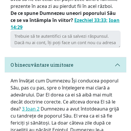
prezente în acea zi au pierdut fii în acel război.
De ce spune Dumnezeu uneori poporului Său
ce se va întâmpla în viitor?
Ezechiel 33:33;
Ioan
14:29
O binecuvântare uimitoare
Am învățat cum Dumnezeu Își conducea poporul
Său, pas cu pas, spre o înțelegere mai clară a
adevărului. Dar El dorea ca ei să aibă mai mult
decât doctrine corecte. Ce altceva dorea El să le
dea?
3 Ioan 2
Dumnezeu a avut întotdeauna grijă
cu tandrețe de poporul Său. El vrea ca ei să fie
fericiți și sănătoși. La doar câteva zile după ce
israeliții au părăsit Egiptul, Dumnezeu le-a