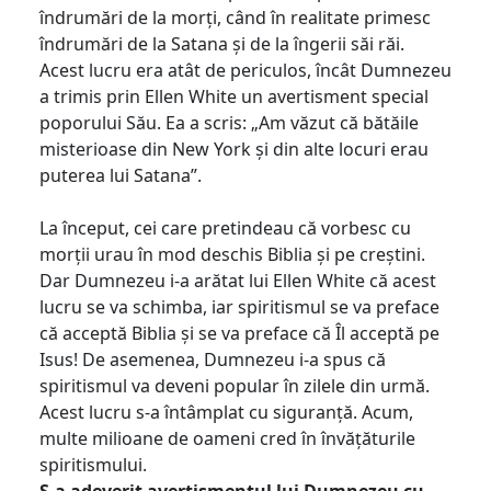
îndrumări de la morți, când în realitate primesc
îndrumări de la Satana și de la îngerii săi răi.
Acest lucru era atât de periculos, încât Dumnezeu
a trimis prin Ellen White un avertisment special
poporului Său. Ea a scris: „Am văzut că bătăile
misterioase din New York și din alte locuri erau
puterea lui Satana”.
La început, cei care pretindeau că vorbesc cu
morții urau în mod deschis Biblia și pe creștini.
Dar Dumnezeu i-a arătat lui Ellen White că acest
lucru se va schimba, iar spiritismul se va preface
că acceptă Biblia și se va preface că Îl acceptă pe
Isus! De asemenea, Dumnezeu i-a spus că
spiritismul va deveni popular în zilele din urmă.
Acest lucru s-a întâmplat cu siguranță. Acum,
multe milioane de oameni cred în învățăturile
spiritismului.
S-a adeverit avertismentul lui Dumnezeu cu