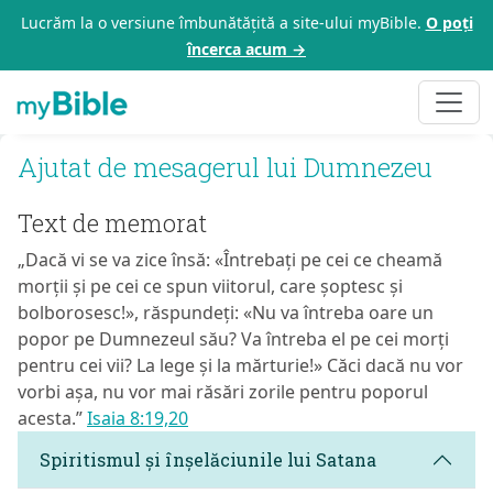
Lucrăm la o versiune îmbunătățită a site-ului myBible.
O poți
încerca acum →
Ajutat de mesagerul lui Dumnezeu
Text de memorat
„Dacă vi se va zice însă: «Întrebați pe cei ce cheamă
morții și pe cei ce spun viitorul, care șoptesc și
bolborosesc!», răspundeți: «Nu va întreba oare un
popor pe Dumnezeul său? Va întreba el pe cei morți
pentru cei vii? La lege și la mărturie!» Căci dacă nu vor
vorbi așa, nu vor mai răsări zorile pentru poporul
acesta.”
Isaia 8:19,20
Spiritismul și înșelăciunile lui Satana