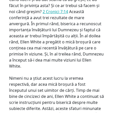
făcut în privința asta? Și ce ar trebui să facem și
noi când greșim?
2 Cronici 7:14
Această
conferință a avut trei rezultate de mare
anvergură. În primul rând, biserica a recunoscut
importanța învățăturii lui Dumnezeu și faptul că
aceasta ar trebui împărtășită cu alții. În al doilea
rând, Ellen White a pregătit o mică broșură care
conținea cea mai recentă învățătură pe care o
primise în viziune. Și, în al treilea rând, Dumnezeu
a început să-i dea mai multe viziuni lui Ellen
White.
Nimeni nu a știut acest lucru la vremea
respectivă, dar acea mică broșură a fost
începutul unui set uimitor de cărți. Timp de mai
bine de cincizeci de ani, Ellen White a continuat să
scrie instrucțiuni pentru biserică despre multe
subiecte diferite. Astăzi, aceste sfaturi minunate