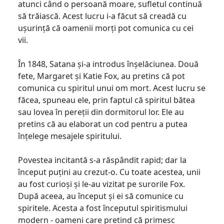
atunci când o persoană moare, sufletul continuă
să trăiască. Acest lucru i-a făcut să creadă cu
ușurință că oamenii morți pot comunica cu cei
vii.
În 1848, Satana și-a introdus înșelăciunea. Două
fete, Margaret și Katie Fox, au pretins că pot
comunica cu spiritul unui om mort. Acest lucru se
făcea, spuneau ele, prin faptul că spiritul bătea
sau lovea în pereții din dormitorul lor. Ele au
pretins că au elaborat un cod pentru a putea
înțelege mesajele spiritului.
Povestea incitantă s-a răspândit rapid; dar la
început puțini au crezut-o. Cu toate acestea, unii
au fost curioși și le-au vizitat pe surorile Fox.
După aceea, au început și ei să comunice cu
spiritele. Acesta a fost începutul spiritismului
modern - oameni care pretind că primesc