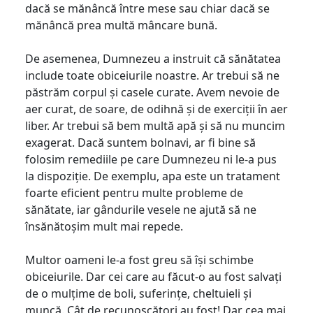
dacă se mănâncă între mese sau chiar dacă se
mănâncă prea multă mâncare bună.
De asemenea, Dumnezeu a instruit că sănătatea
include toate obiceiurile noastre. Ar trebui să ne
păstrăm corpul și casele curate. Avem nevoie de
aer curat, de soare, de odihnă și de exerciții în aer
liber. Ar trebui să bem multă apă și să nu muncim
exagerat. Dacă suntem bolnavi, ar fi bine să
folosim remediile pe care Dumnezeu ni le-a pus
la dispoziție. De exemplu, apa este un tratament
foarte eficient pentru multe probleme de
sănătate, iar gândurile vesele ne ajută să ne
însănătoșim mult mai repede.
Multor oameni le-a fost greu să își schimbe
obiceiurile. Dar cei care au făcut-o au fost salvați
de o mulțime de boli, suferințe, cheltuieli și
muncă. Cât de recunoscători au fost! Dar cea mai