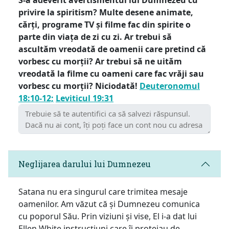
privire la spiritism? Multe desene animate,
cărți, programe TV și filme fac din spirite o
parte din viața de zi cu zi. Ar trebui să
ascultăm vreodată de oamenii care pretind că
vorbesc cu morții? Ar trebui să ne uităm
vreodată la filme cu oameni care fac vrăji sau
vorbesc cu morții? Niciodată!
Deuteronomul
18:10-12;
Leviticul 19:31
Neglijarea darului lui Dumnezeu
Satana nu era singurul care trimitea mesaje
oamenilor. Am văzut că și Dumnezeu comunica
cu poporul Său. Prin viziuni și vise, El i-a dat lui
Ellen White instrucțiuni care îi protejau de