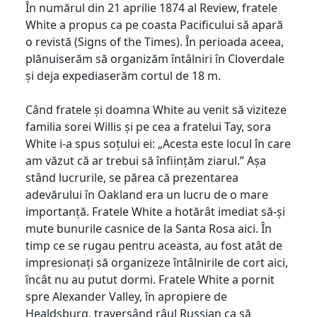
În numărul din 21 aprilie 1874 al Review, fratele
White a propus ca pe coasta Pacificului să apară
o revistă (Signs of the Times). În perioada aceea,
plănuiserăm să organizăm întâlniri în Cloverdale
și deja expediaserăm cortul de 18 m.
Când fratele și doamna White au venit să viziteze
familia sorei Willis și pe cea a fratelui Tay, sora
White i-a spus soțului ei: „Acesta este locul în care
am văzut că ar trebui să înființăm ziarul.” Așa
stând lucrurile, se părea că prezentarea
adevărului în Oakland era un lucru de o mare
importanță. Fratele White a hotărât imediat să-și
mute bunurile casnice de la Santa Rosa aici. În
timp ce se rugau pentru aceasta, au fost atât de
impresionați să organizeze întâlnirile de cort aici,
încât nu au putut dormi. Fratele White a pornit
spre Alexander Valley, în apropiere de
Healdsburg, traversând râul Russian ca să