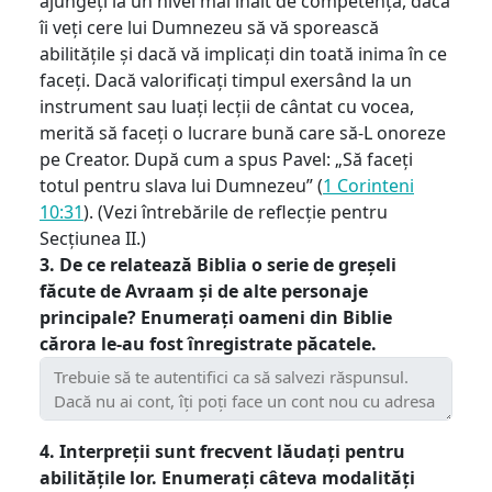
ajungeți la un nivel mai înalt de competență, dacă
îi veți cere lui Dumnezeu să vă sporească
abilitățile și dacă vă implicați din toată inima în ce
faceți. Dacă valorificați timpul exersând la un
instrument sau luați lecții de cântat cu vocea,
merită să faceți o lucrare bună care să-L onoreze
pe Creator. După cum a spus Pavel: „Să faceți
totul pentru slava lui Dumnezeu” (
1 Corinteni
10:31
). (Vezi întrebările de reflecție pentru
Secțiunea II.)
3. De ce relatează Biblia o serie de greșeli
făcute de Avraam și de alte personaje
principale? Enumerați oameni din Biblie
cărora le-au fost înregistrate păcatele.
4. Interpreții sunt frecvent lăudați pentru
abilitățile lor. Enumerați câteva modalități