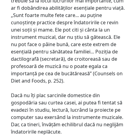
trebuie să ia locul lucrurilor mai importante, cum
ar fi dobândirea abilităților esențiale pentru viață.
„Sunt foarte multe fete care... au puține
cunoștințe practice despre îndatoririle ce revin
unei soții și mame. Ele pot citi și cânta la un
instrument muzical, dar nu știu să gătească. Ele
nu pot face o pâine bună, care este extrem de
esențială pentru sănătatea familiei... Poziția de
dactilografă (secretară), de croitoreasă sau de
profesoară de muzică nu o poate egala ca
importanță pe cea de bucătăreasă” (Counsels on
Diet and Foods, p. 252).
Dacă nu îți plac sarcinile domestice din
gospodăria sau curtea casei, ai putea fi tentat să
evadezi în studiu, lectură, lucrând la proiecte pe
computer sau exersând la instrumente muzicale.
Dar, ca tineri, învățăm echilibrul dacă nu neglijăm
îndatoririle neplăcute.