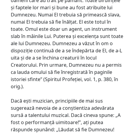
oameni care au trăit pe pământ. Toate biruințele
și faptele lor mari și bune au fost atribuite lui
Dumnezeu. Numai El trebuia să primească slava,
numai El trebuia să fie înălțat. El este totul în
toate. Omul este doar un agent, un instrument
slab în mâinile Lui. Puterea și excelența sunt toate
ale lui Dumnezeu. Dumnezeu a văzut în om o
dispoziție continuă de a se îndepărta de El, de a-L
uita și de a se închina creaturii în locul
Creatorului. Prin urmare, Dumnezeu nu a permis
ca lauda omului să fie înregistrată în paginile
istoriei sfinte” (Spiritul Profeției, vol. 1, p. 380, în
orig.).
Dacă ești muzician, principiile de mai sus
sugerează nevoia de a conștientiza adevărata
sursă a talentului muzical. Dacă cineva spune: „A
fost o performanță uimitoare!”, ați putea
răspunde spunând: „Lăudat să fie Dumnezeu!