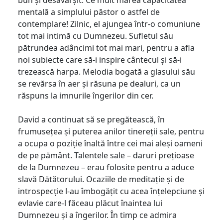
mentală a simplului păstor o astfel de
contemplare! Zilnic, el ajungea într-o comuniune
tot mai intimă cu Dumnezeu. Sufletul său
pătrundea adâncimi tot mai mari, pentru a afla
noi subiecte care să-i inspire cântecul și să-i
trezească harpa. Melodia bogată a glasului său
se revărsa în aer și răsuna pe dealuri, ca un
răspuns la imnurile îngerilor din cer.
David a continuat să se pregătească, în
frumusețea și puterea anilor tinereții sale, pentru
a ocupa o poziție înaltă între cei mai aleși oameni
de pe pământ. Talentele sale – daruri prețioase
de la Dumnezeu – erau folosite pentru a aduce
slavă Dătătorului. Ocaziile de meditație și de
introspecție l-au îmbogățit cu acea înțelepciune și
evlavie care-l făceau plăcut înaintea lui
Dumnezeu și a îngerilor. În timp ce admira