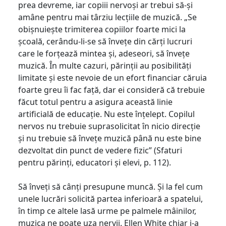
prea devreme, iar copiii nervoși ar trebui să-și
amâne pentru mai târziu lecțiile de muzică. „Se
obișnuiește trimiterea copiilor foarte mici la
școală, cerându-li-se să învețe din cărți lucruri
care le forțează mintea și, adeseori, să învețe
muzică. În multe cazuri, părinții au posibilități
limitate și este nevoie de un efort financiar căruia
foarte greu îi fac față, dar ei consideră că trebuie
făcut totul pentru a asigura această linie
artificială de educație. Nu este înțelept. Copilul
nervos nu trebuie suprasolicitat în nicio direcție
și nu trebuie să învețe muzică până nu este bine
dezvoltat din punct de vedere fizic” (Sfaturi
pentru părinți, educatori și elevi, p. 112).
Să înveți să cânți presupune muncă. Și la fel cum
unele lucrări solicită partea inferioară a spatelui,
în timp ce altele lasă urme pe palmele mâinilor,
muzica ne poate uza nervii. Ellen White chiar i-a