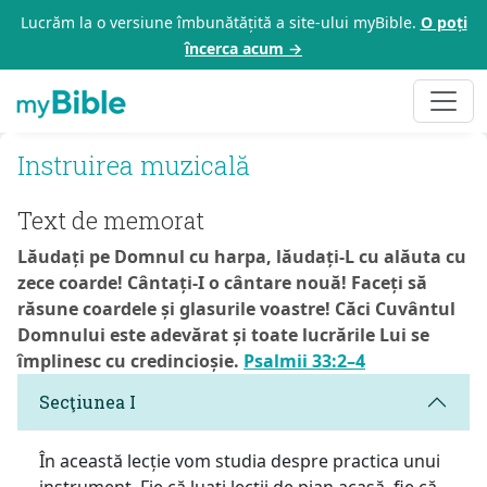
Lucrăm la o versiune îmbunătățită a site-ului myBible.
O poți
încerca acum →
Instruirea muzicală
Text de memorat
Lăudați pe Domnul cu harpa, lăudați-L cu alăuta cu
zece coarde! Cântați-I o cântare nouă! Faceți să
răsune coardele și glasurile voastre! Căci Cuvântul
Domnului este adevărat și toate lucrările Lui se
împlinesc cu credincioșie.
Psalmii 33:2–4
Secţiunea I
În această lecție vom studia despre practica unui
instrument. Fie că luați lecții de pian acasă, fie că