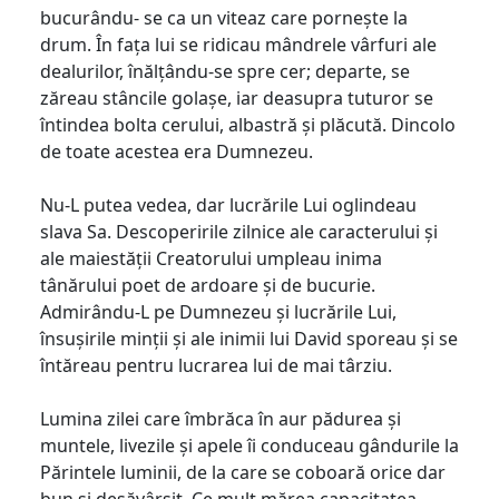
bucurându- se ca un viteaz care pornește la
drum. În fața lui se ridicau mândrele vârfuri ale
dealurilor, înălțându-se spre cer; departe, se
zăreau stâncile golașe, iar deasupra tuturor se
întindea bolta cerului, albastră și plăcută. Dincolo
de toate acestea era Dumnezeu.
Nu-L putea vedea, dar lucrările Lui oglindeau
slava Sa. Descoperirile zilnice ale caracterului și
ale maiestății Creatorului umpleau inima
tânărului poet de ardoare și de bucurie.
Admirându-L pe Dumnezeu și lucrările Lui,
însușirile minții și ale inimii lui David sporeau și se
întăreau pentru lucrarea lui de mai târziu.
Lumina zilei care îmbrăca în aur pădurea și
muntele, livezile și apele îi conduceau gândurile la
Părintele luminii, de la care se coboară orice dar
bun și desăvârșit. Ce mult mărea capacitatea