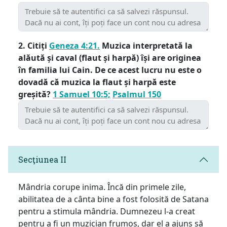
2. Citiți
Geneza 4:21.
Muzica interpretată la
alăută și caval (flaut și harpă) își are originea
în familia lui Cain. De ce acest lucru nu este o
dovadă că muzica la flaut și harpă este
greșită?
1 Samuel 10:5;
Psalmul 150
Secţiunea II
Mândria corupe inima. Încă din primele zile,
abilitatea de a cânta bine a fost folosită de Satana
pentru a stimula mândria. Dumnezeu l-a creat
pentru a fi un muzician frumos, dar el a ajuns să