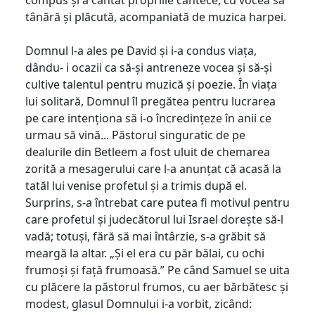
tânără și plăcută, acompaniată de muzica harpei.
Domnul l-a ales pe David și i-a condus viața,
dându- i ocazii ca să-și antreneze vocea și să-și
cultive talentul pentru muzică și poezie. În viața
lui solitară, Domnul îl pregătea pentru lucrarea
pe care intenționa să i-o încredințeze în anii ce
urmau să vină... Păstorul singuratic de pe
dealurile din Betleem a fost uluit de chemarea
zorită a mesagerului care l-a anunțat că acasă la
tatăl lui venise profetul și a trimis după el.
Surprins, s-a întrebat care putea fi motivul pentru
care profetul și judecătorul lui Israel dorește să-l
vadă; totuși, fără să mai întârzie, s-a grăbit să
meargă la altar. „Și el era cu păr bălai, cu ochi
frumoși și față frumoasă.” Pe când Samuel se uita
cu plăcere la păstorul frumos, cu aer bărbătesc și
modest, glasul Domnului i-a vorbit, zicând: