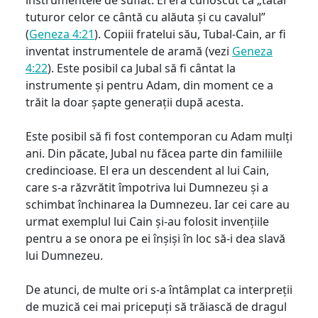
tuturor celor ce cântă cu alăuta și cu cavalul”
(
Geneza 4:21
). Copiii fratelui său, Tubal-Cain, ar fi
inventat instrumentele de aramă (vezi
Geneza
4:22
). Este posibil ca Jubal să fi cântat la
instrumente și pentru Adam, din moment ce a
trăit la doar șapte generații după acesta.
Este posibil să fi fost contemporan cu Adam mulți
ani. Din păcate, Jubal nu făcea parte din familiile
credincioase. El era un descendent al lui Cain,
care s-a răzvrătit împotriva lui Dumnezeu și a
schimbat închinarea la Dumnezeu. Iar cei care au
urmat exemplul lui Cain și-au folosit invențiile
pentru a se onora pe ei înșiși în loc să-i dea slavă
lui Dumnezeu.
De atunci, de multe ori s-a întâmplat ca interpreții
de muzică cei mai pricepuți să trăiască de dragul