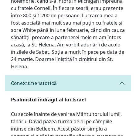
noiembrie, când s-a întors în Michigan împreună
cu fratele Cornell. În fiecare seară, erau prezente
între 800 și 1.200 de persoane. Lucrarea mea a
fost asociată mai mult sau mai puțin cu fratele și
sora White până în luna februarie, când din cauza
sănătății precare a partenerei mele m-am întors
acasă, la St. Helena. Am vorbit adunării de acolo
în zilele de Sabat. Soția a murit în pace pe data de
24 martie. Doarme liniștită în cimitirul din St.
Helena.
Conexiune istorică
Psalmistul îndrăgit al lui Israel
Cu secole înainte de venirea Mântuitorului lumii,
tânărul David păzea turma de oi pe câmpiile
întinse din Betleem. Acest păstor simplu a
compus și a cântat propriile cântece, cu vocea sa