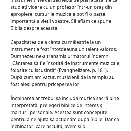
studiați vioara cu un profesor într-un oraș din
apropiere, cursurile muzicale pot fi o parte
importantă a vieții voastre. Să aflăm ce spune
Biblia despre aceasta.
Capacitatea de a cânta cu măiestrie la un
instrument a fost întotdeauna un talent valoros.
Dumnezeu ne-a transmis următorul îndemn:
„Cântarea să fie însoțită de instrumente muzicale,
folosite cu iscusință” (Evanghelizare, p. 181).
După cum am văzut, muzicienii de la templu au
fost aleși pentru priceperea lor.
Închinarea ar trebui să includă muzică sacră bine
interpretată, prelegeri biblice de interes și
mărturii personale. Acestea sunt concepute
pentru a ne ajuta să acționăm după Biblie. Dar ca
închinători care ascultă, avem și o