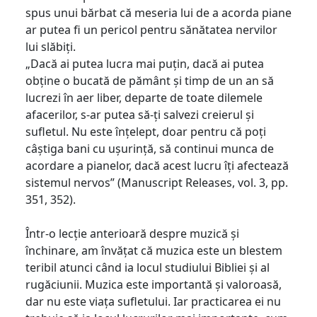
spus unui bărbat că meseria lui de a acorda piane
ar putea fi un pericol pentru sănătatea nervilor
lui slăbiți.
„Dacă ai putea lucra mai puțin, dacă ai putea
obține o bucată de pământ și timp de un an să
lucrezi în aer liber, departe de toate dilemele
afacerilor, s-ar putea să-ți salvezi creierul și
sufletul. Nu este înțelept, doar pentru că poți
câștiga bani cu ușurință, să continui munca de
acordare a pianelor, dacă acest lucru îți afectează
sistemul nervos” (Manuscript Releases, vol. 3, pp.
351, 352).
Într-o lecție anterioară despre muzică și
închinare, am învățat că muzica este un blestem
teribil atunci când ia locul studiului Bibliei și al
rugăciunii. Muzica este importantă și valoroasă,
dar nu este viața sufletului. Iar practicarea ei nu