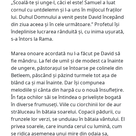
„Scoală-te și unge-l, căci el este! Samuel a luat
cornul cu untdelemn și l-a uns în mijlocul fraților
lui. Duhul Domnului a venit peste David începând
din ziua aceea și în cele următoare.” Profetul își
îndeplinise lucrarea rânduită și, cu inima ușurată,
s-a întors la Rama.
Marea onoare acordată nu l-a făcut pe David să
fie mândru. La fel de umil și de modest ca înainte
de ungere, păstorașul se întoarse pe colinele din
Betleem, păscând și păzind turmele tot așa de
blând ca și mai înainte. Dar își compunea
melodiile și cânta din harpă cu o nouă însuflețire.
În fața ochilor săi se întindea o priveliște bogată
în diverse frumuseți. Viile cu ciorchinii lor de aur
străluceau în bătaia soarelui. Copacii pădurii, cu
frunzele lor verzi, se unduiau în bătaia vântului. El
privea soarele, care inunda cerul cu lumină, cum
se ridica asemenea unui mire din odaia sa,