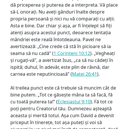
dă priceperea și puterea de a interpreta. Vă place
să-L onorați. Nu aveți gânduri înalte despre
propria persoană și nici nu vă comparați cu alții.
Asta e bine. Dar chiar și așa, ar fi înțelept să fiți
atenți asupra acestui punct, deoarece tentația
mândriei este reală întotdeauna. Pavel ne
avertizează: „Cine crede că stă în picioare să ia
seama să nu cadă” (
1 Corinteni 10:12
). „Vegheați
și rugați-vă”, a avertizat Isus, „ca să nu cădeți în
ispită; duhul, în adevăr, este plin de râvnă, dar
carnea este neputincioasă” (
Matei 26:41
).
Al treilea punct este că trebuie să muncim cât de
bine putem. „Tot ce găsește mâna ta să facă, fă
cu toată puterea ta!” (
Eclesiastul 9:10
). Fă tot ce
poți pentru Creatorul tău. Dumnezeu așteaptă
aceasta și merită totul. Așa cum David a devenit
priceput în tinerețe, tot așa puteți și voi să