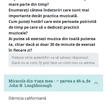
mare parte din timp?
Enumerați câteva îndatoriri care sunt mai
importante decât practica muzicală.
Cum puteți hotărî care este perioada potrivită
de timp pe care să o dedicați practicii
muzicale?
Ai putea să exersezi muzica din toată puterea
ta, chiar dacă ai doar 30 de minute de exersat
în fiecare zi?
Miracole din viața mea - — partea a 46-a, de
John N. Loughborough
Dărnicia californiană