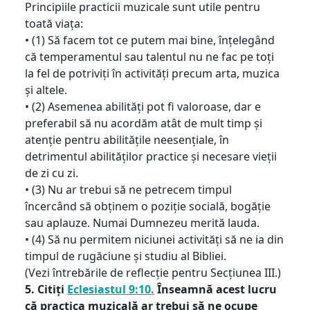
Principiile practicii muzicale sunt utile pentru
toată viața:
• (1) Să facem tot ce putem mai bine, înțelegând
că temperamentul sau talentul nu ne fac pe toți
la fel de potriviți în activități precum arta, muzica
și altele.
• (2) Asemenea abilități pot fi valoroase, dar e
preferabil să nu acordăm atât de mult timp și
atenție pentru abilitățile neesențiale, în
detrimentul abilităților practice și necesare vieții
de zi cu zi.
• (3) Nu ar trebui să ne petrecem timpul
încercând să obținem o poziție socială, bogăție
sau aplauze. Numai Dumnezeu merită lauda.
• (4) Să nu permitem niciunei activități să ne ia din
timpul de rugăciune și studiu al Bibliei.
(Vezi întrebările de reflecție pentru Secțiunea III.)
5. Citiți
Eclesiastul 9:10.
Înseamnă acest lucru
că practica muzicală ar trebui să ne ocupe