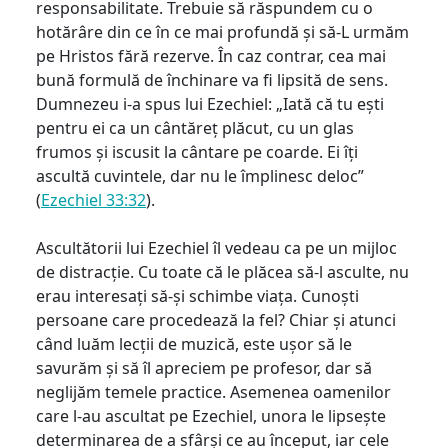
responsabilitate. Trebuie să răspundem cu o
hotărâre din ce în ce mai profundă și să-L urmăm
pe Hristos fără rezerve. În caz contrar, cea mai
bună formulă de închinare va fi lipsită de sens.
Dumnezeu i-a spus lui Ezechiel: „Iată că tu ești
pentru ei ca un cântăreț plăcut, cu un glas
frumos și iscusit la cântare pe coarde. Ei îți
ascultă cuvintele, dar nu le împlinesc deloc”
(
Ezechiel 33:32
).
Ascultătorii lui Ezechiel îl vedeau ca pe un mijloc
de distracție. Cu toate că le plăcea să-l asculte, nu
erau interesați să-și schimbe viața. Cunoști
persoane care procedează la fel? Chiar și atunci
când luăm lecții de muzică, este ușor să le
savurăm și să îl apreciem pe profesor, dar să
neglijăm temele practice. Asemenea oamenilor
care l-au ascultat pe Ezechiel, unora le lipsește
determinarea de a sfârși ce au început, iar cele