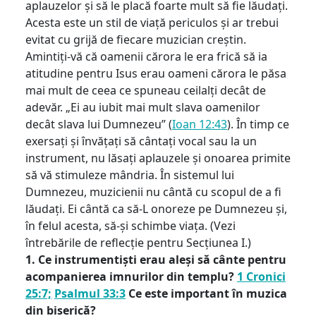
aplauzelor și să le placă foarte mult să fie lăudați.
Acesta este un stil de viață periculos și ar trebui
evitat cu grijă de fiecare muzician creștin.
Amintiți-vă că oamenii cărora le era frică să ia
atitudine pentru Isus erau oameni cărora le păsa
mai mult de ceea ce spuneau ceilalți decât de
adevăr. „Ei au iubit mai mult slava oamenilor
decât slava lui Dumnezeu” (
Ioan 12:43
). În timp ce
exersați și învățați să cântați vocal sau la un
instrument, nu lăsați aplauzele și onoarea primite
să vă stimuleze mândria. În sistemul lui
Dumnezeu, muzicienii nu cântă cu scopul de a fi
lăudați. Ei cântă ca să-L onoreze pe Dumnezeu și,
în felul acesta, să-și schimbe viața. (Vezi
întrebările de reflecție pentru Secțiunea I.)
1. Ce instrumentiști erau aleși să cânte pentru
acompanierea imnurilor din templu?
1 Cronici
25:7;
Psalmul 33:3
Ce este important în muzica
din biserică?