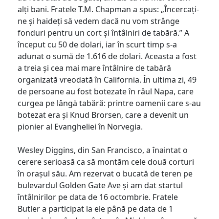
alți bani. Fratele T.M. Chapman a spus: „Încercați-
ne și haideți să vedem dacă nu vom strânge
fonduri pentru un cort și întâlniri de tabără.” A
început cu 50 de dolari, iar în scurt timp s-a
adunat o sumă de 1.616 de dolari. Aceasta a fost
a treia și cea mai mare întâlnire de tabără
organizată vreodată în California. În ultima zi, 49
de persoane au fost botezate în râul Napa, care
curgea pe lângă tabără: printre oamenii care s-au
botezat era și Knud Brorsen, care a devenit un
pionier al Evangheliei în Norvegia.
Wesley Diggins, din San Francisco, a înaintat o
cerere serioasă ca să montăm cele două corturi
în orașul său. Am rezervat o bucată de teren pe
bulevardul Golden Gate Ave și am dat startul
întâlnirilor pe data de 16 octombrie. Fratele
Butler a participat la ele până pe data de 1