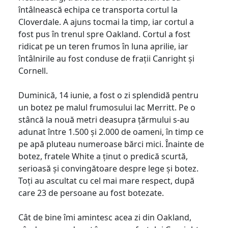
întâlnească echipa ce transporta cortul la
Cloverdale. A ajuns tocmai la timp, iar cortul a
fost pus în trenul spre Oakland. Cortul a fost
ridicat pe un teren frumos în luna aprilie, iar
întâlnirile au fost conduse de frații Canright și
Cornell.
Duminică, 14 iunie, a fost o zi splendidă pentru
un botez pe malul frumosului lac Merritt. Pe o
stâncă la nouă metri deasupra țărmului s-au
adunat între 1.500 și 2.000 de oameni, în timp ce
pe apă pluteau numeroase bărci mici. Înainte de
botez, fratele White a ținut o predică scurtă,
serioasă și convingătoare despre lege și botez.
Toți au ascultat cu cel mai mare respect, după
care 23 de persoane au fost botezate.
Cât de bine îmi amintesc acea zi din Oakland,