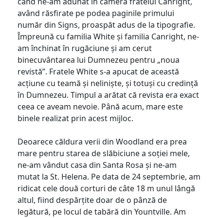
când ne-am adunat în camera fratelui Canright,
având răsfirate pe podea paginile primului
număr din Signs, proaspăt adus de la tipografie.
Împreună cu familia White și familia Canright, ne-
am închinat în rugăciune și am cerut
binecuvântarea lui Dumnezeu pentru „noua
revistă”. Fratele White s-a apucat de această
acțiune cu teamă și neliniște, și totuși cu credință
în Dumnezeu. Timpul a arătat că revista era exact
ceea ce aveam nevoie. Până acum, mare este
binele realizat prin acest mijloc.
Deoarece căldura verii din Woodland era prea
mare pentru starea de slăbiciune a soției mele,
ne-am vândut casa din Santa Rosa și ne-am
mutat la St. Helena. Pe data de 24 septembrie, am
ridicat cele două corturi de câte 18 m unul lângă
altul, fiind despărțite doar de o pânză de
legătură, pe locul de tabără din Yountville. Am