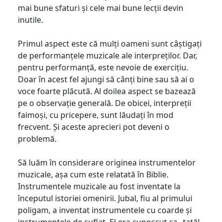
mai bune sfaturi și cele mai bune lecții devin
inutile.
Primul aspect este că mulți oameni sunt câștigați
de performanțele muzicale ale interpreților. Dar,
pentru performanță, este nevoie de exercițiu.
Doar în acest fel ajungi să cânți bine sau să ai o
voce foarte plăcută. Al doilea aspect se bazează
pe o observație generală. De obicei, interpreții
faimoși, cu pricepere, sunt lăudați în mod
frecvent. Și aceste aprecieri pot deveni o
problemă.
Să luăm în considerare originea instrumentelor
muzicale, așa cum este relatată în Biblie.
Instrumentele muzicale au fost inventate la
începutul istoriei omenirii. Jubal, fiu al primului
poligam, a inventat instrumentele cu coarde și
instrumentele de suflat. El era cunoscut ca „tatăl