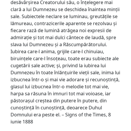
desăvârșirea Creatorului său, o înțelegere mai
clară a lui Dumnezeu se deschidea înaintea minții
sale. Subiectele neclare se luminau, greutățile se
lămureau, contrazicerile aparente se rezolvau și
fiecare rază de lumină atrăgea noi expresii de
admirație și tot mai dulci cântece de laudă, spre
slava lui Dumnezeu și a Răscumpărătorului.
Iubirea care-l anima, grijile care-l chinuiau,
biruințele care-l însoțeau, toate erau subiecte ale
cugetării sale active; și, privind la iubirea lui
Dumnezeu în toate înlănțuirile vieții sale, inima lui
izbucnea într-o și mai vie adorare și recunoștință,
glasul lui izbucnea într-o melodie tot mai vie,
harpa sa răsuna în imnuri tot mai voioase, iar
păstorașul creștea din putere în putere, din
cunoștință în cunoștință, deoarece Duhul
Domnului era peste el. – Signs of the Times, 8
iunie 1888