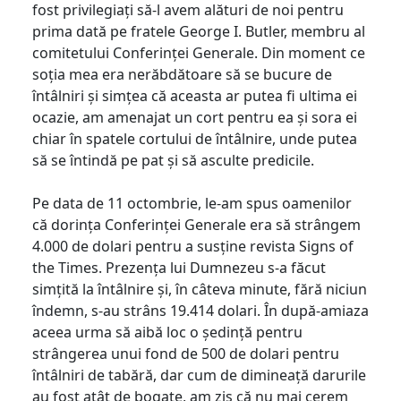
fost privilegiați să-l avem alături de noi pentru
prima dată pe fratele George I. Butler, membru al
comitetului Conferinței Generale. Din moment ce
soția mea era nerăbdătoare să se bucure de
întâlniri și simțea că aceasta ar putea fi ultima ei
ocazie, am amenajat un cort pentru ea și sora ei
chiar în spatele cortului de întâlnire, unde putea
să se întindă pe pat și să asculte predicile.
Pe data de 11 octombrie, le-am spus oamenilor
că dorința Conferinței Generale era să strângem
4.000 de dolari pentru a susține revista Signs of
the Times. Prezența lui Dumnezeu s-a făcut
simțită la întâlnire și, în câteva minute, fără niciun
îndemn, s-au strâns 19.414 dolari. În după-amiaza
aceea urma să aibă loc o ședință pentru
strângerea unui fond de 500 de dolari pentru
întâlniri de tabără, dar cum de dimineață darurile
au fost atât de bogate, am zis că nu mai cerem