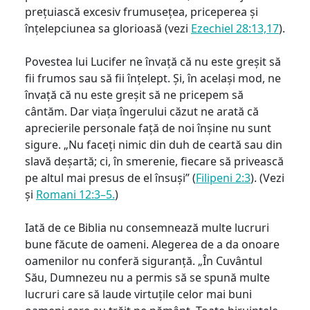
prețuiască excesiv frumusețea, priceperea și
înțelepciunea sa glorioasă (vezi
Ezechiel 28:13,17
).
Povestea lui Lucifer ne învață că nu este greșit să
fii frumos sau să fii înțelept. Și, în același mod, ne
învață că nu este greșit să ne pricepem să
cântăm. Dar viața îngerului căzut ne arată că
aprecierile personale față de noi înșine nu sunt
sigure. „Nu faceți nimic din duh de ceartă sau din
slavă deșartă; ci, în smerenie, fiecare să privească
pe altul mai presus de el însuși” (
Filipeni 2:3
). (Vezi
și
Romani 12:3–5.
)
Iată de ce Biblia nu consemnează multe lucruri
bune făcute de oameni. Alegerea de a da onoare
oamenilor nu conferă siguranță. „În Cuvântul
Său, Dumnezeu nu a permis să se spună multe
lucruri care să laude virtuțile celor mai buni