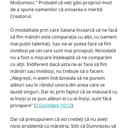
Mulțumesc.” Probabil că veți găsi propriul mod
de a spune oamenilor că onoarea o merită
Creatorul.
O modalitate prin care Satana încearcă să ne facă
să fim mândri este comparația cu alții, cu oameni
mai puțin talentați. Sau ne-ar putea face să fim
invidioși pe cei care sunt mai pricepuți. Niciodată
nu a fost o mișcare înțeleaptă să ne comparăm
cu alții. Indiferent dacă asta ne-ar face să fim
mândri sau invidioși, nu trebuie să o facem.
„Negreșit, n-avem îndrăzneala să ne punem
alături sau în rândul unora din aceia care se
laudă singuri. Dar ei, prin faptul că se măsoară cu
ei înșiși și se pun alături ei cu ei înșiși, sunt fără
pricepere” (
2 Corinteni 10:12
).
Dar să presupunem că voi credeți că nu aveți
nicio problemă cu mândria. Știți că Dumnezeu vă