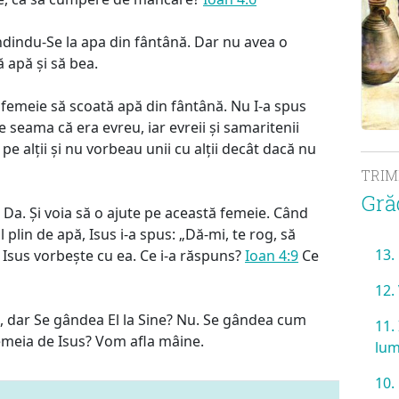
ândindu-Se la apa din fântână. Dar nu avea o
 apă și să bea.
o femeie să scoată apă din fântână. Nu I-a spus
e seama că era evreu, iar evreii și samaritenii
e alții și nu vorbeau unii cu alții decât dacă nu
TRI
Gră
 Da. Și voia să o ajute pe această femeie. Când
 plin de apă, Isus i-a spus: „Dă-mi, te rog, să
13.
 Isus vorbește cu ea. Ce i-a răspuns?
Ioan 4:9
Ce
12.
ete, dar Se gândea El la Sine? Nu. Se gândea cum
11.
femeia de Isus? Vom afla mâine.
lu
10.