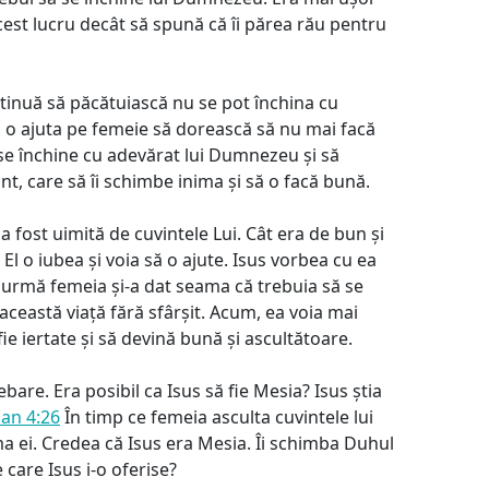
est lucru decât să spună că îi părea rău pentru
ntinuă să păcătuiască nu se pot închina cu
o ajuta pe femeie să dorească să nu mai facă
 se închine cu adevărat lui Dumnezeu și să
t, care să îi schimbe inima și să o facă bună.
a fost uimită de cuvintele Lui. Cât era de bun și
 El o iubea și voia să o ajute. Isus vorbea cu ea
n urmă femeia și-a dat seama că trebuia să se
ceastă viață fără sfârșit. Acum, ea voia mai
fie iertate și să devină bună și ascultătoare.
bare. Era posibil ca Isus să fie Mesia? Isus știa
oan 4:26
În timp ce femeia asculta cuvintele lui
nima ei. Credea că Isus era Mesia. Îi schimba Duhul
 care Isus i-o oferise?