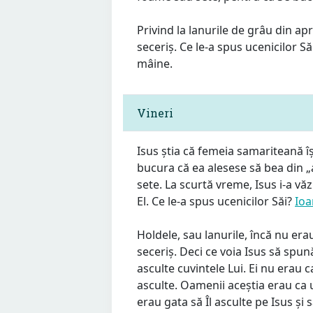
Privind la lanurile de grâu din a
seceriș. Ce le-a spus ucenicilor S
mâine.
Vineri
Isus știa că femeia samariteană își
bucura că ea alesese să bea din „ap
sete. La scurtă vreme, Isus i-a vă
El. Ce le-a spus ucenicilor Săi?
Ioa
Holdele, sau lanurile, încă nu er
seceriș. Deci ce voia Isus să spu
asculte cuvintele Lui. Ei nu erau ca
asculte. Oamenii aceștia erau ca 
erau gata să Îl asculte pe Isus și 