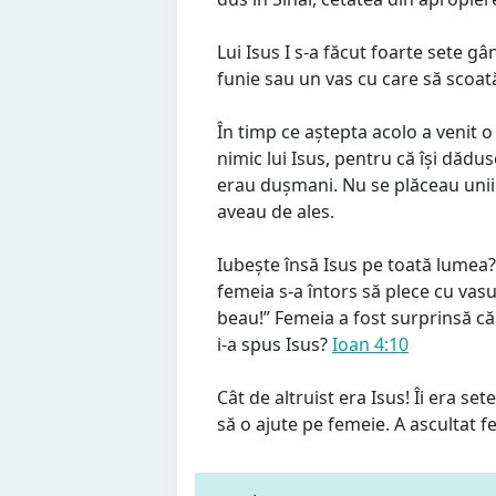
Lui Isus I s-a făcut foarte sete g
funie sau un vas cu care să scoată
În timp ce aștepta acolo a venit 
nimic lui Isus, pentru că își dădus
erau dușmani. Nu se plăceau unii p
aveau de ales.
Iubește însă Isus pe toată lumea?
femeia s-a întors să plece cu vasul
beau!” Femeia a fost surprinsă că
i-a spus Isus?
Ioan 4:10
Cât de altruist era Isus! Îi era s
să o ajute pe femeie. A ascultat 