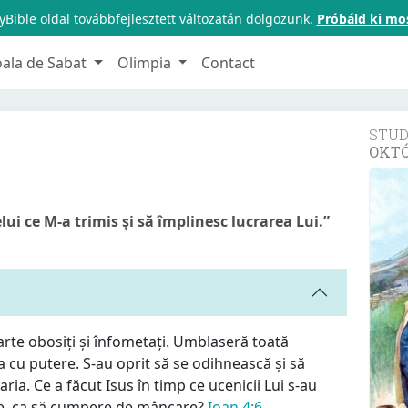
Bible oldal továbbfejlesztett változatán dolgozunk.
Próbáld ki mo
oala de Sabat
Olimpia
Contact
STU
OKT
ui ce M-a trimis şi să împlinesc lucrarea Lui.”
foarte obosiți și înfometați. Umblaseră toată
 cu putere. S-au oprit să se odihnească și să
a. Ce a făcut Isus în timp ce ucenicii Lui s-au
ere, ca să cumpere de mâncare?
Ioan 4:6