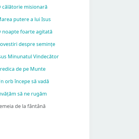
O călătorie misionară
Marea putere a lui Isus
O noapte foarte agitată
Povestiri despre semințe
Isus Minunatul Vindecător
Predica de pe Munte
Un orb începe să vadă
Învățăm să ne rugăm
Femeia de la fântână