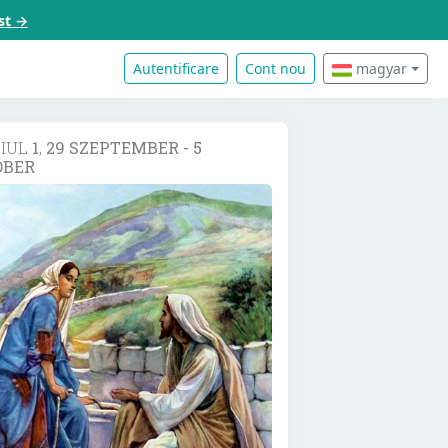
st →
Autentificare
Cont nou
magyar
DIUL
1
,
29 SZEPTEMBER - 5
ÓBER