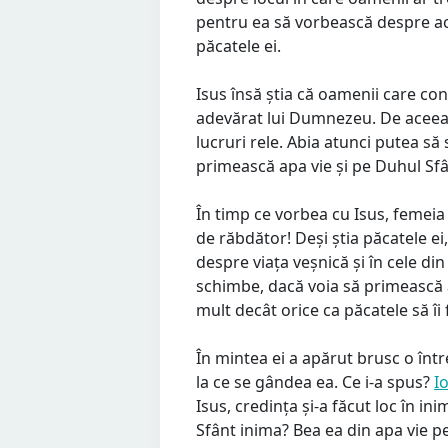
pentru ea să vorbească despre ac
păcatele ei.
Isus însă știa că oamenii care co
adevărat lui Dumnezeu. De aceea 
lucruri rele. Abia atunci putea să
primească apa vie și pe Duhul Sfân
În timp ce vorbea cu Isus, femeia 
de răbdător! Deși știa păcatele ei,
despre viața veșnică și în cele di
schimbe, dacă voia să primească a
mult decât orice ca păcatele să îi 
În mintea ei a apărut brusc o între
la ce se gândea ea. Ce i-a spus?
I
Isus, credința și-a făcut loc în i
Sfânt inima? Bea ea din apa vie pe