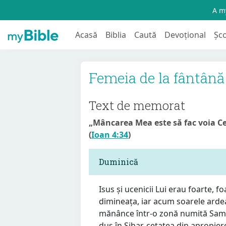
A my
Acasă
Biblia
Caută
Devoțional
Șc
Femeia de la fântână
Text de memorat
„Mâncarea Mea este să fac voia Cel
(
Ioan 4:34
)
Duminică
Isus și ucenicii Lui erau foarte, 
dimineața, iar acum soarele ardea
mănânce într-o zonă numită Samari
dus în Sihar, cetatea din apropi