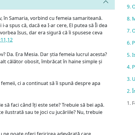
9. 
ov, în Samaria, vorbind cu femeia samariteană.
8. 
 i-a spus că, dacă ea I-ar cere, El putea să Îi dea
7. 
vorbea Isus, dar era sigură că îi spusese ceva
:11,12
6. 
v? Da. Era Mesia. Dar știa femeia lucrul acesta?
5. 
 alt călător obosit, îmbrăcat în haine simple și
4. 
3. 
 femeii, ci a continuat să îi spună despre apa
2. 
1. 
e să faci când îți este sete? Trebuie să bei apă.
te ilustrată sau te joci cu jucăriile? Nu, trebuie
u ne poate oferi fericirea adevărată care