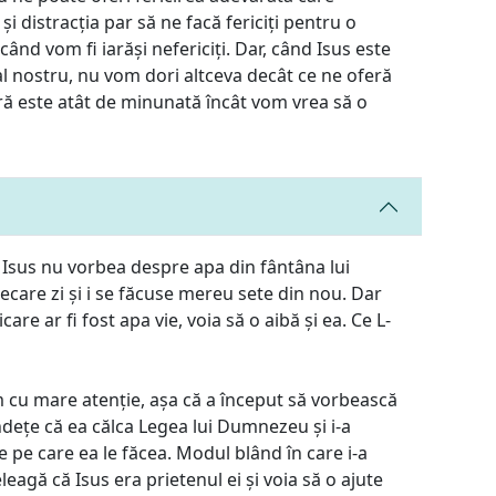
 și distracția par să ne facă fericiți pentru o
nd vom fi iarăși nefericiți. Dar, când Isus este
al nostru, nu vom dori altceva decât ce ne oferă
eră este atât de minunată încât vom vrea să o
Isus nu vorbea despre apa din fântâna lui
iecare zi și i se făcuse mereu sete din nou. Dar
are ar fi fost apa vie, voia să o aibă și ea. Ce L-
um cu mare atenție, așa că a început să vorbească
ndețe că ea călca Legea lui Dumnezeu și i-a
ele pe care ea le făcea. Modul blând în care i-a
leagă că Isus era prietenul ei și voia să o ajute