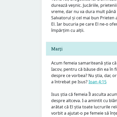
durează veșnic. Jucăriile, prietenii
vreme, dar nu va dura mult până câ
Salvatorul și cel mai bun Prieten 
El. Iar bucuria pe care El ne-o of
împărțim cu alții.
Marţi
Acum femeia samariteană știa că 
Iacov, pentru că băuse din ea în f
despre ce vorbea? Nu știa, dar, oric
a întrebat pe Isus?
Ioan 4:15
Isus știa că femeia Îl asculta ac
despre altceva. I-a amintit cu blâ
arătat că El știa toate lucrurile r
vorbit a ajutat-o pe femeie să înțe