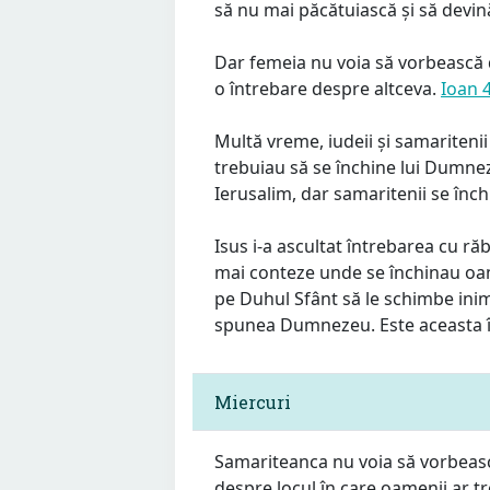
să nu mai păcătuiască și să devin
Dar femeia nu voia să vorbească d
o întrebare despre altceva.
Ioan 
Multă vreme, iudeii și samaritenii
trebuiau să se închine lui Dumnez
Ierusalim, dar samaritenii se înc
Isus i-a ascultat întrebarea cu ră
mai conteze unde se închinau oame
pe Duhul Sfânt să le schimbe inim
spunea Dumnezeu. Este aceasta 
Miercuri
Samariteanca nu voia să vorbească
despre locul în care oamenii ar t