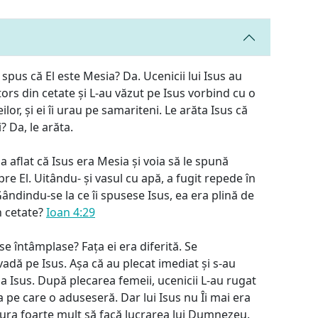
 spus că El este Mesia? Da. Ucenicii lui Isus au
tors din cetate și L-au văzut pe Isus vorbind cu o
lor, și ei îi urau pe samariteni. Le arăta Isus că
? Da, le arăta.
 aflat că Isus era Mesia și voia să le spună
re El. Uitându- și vasul cu apă, a fugit repede în
ândindu-se la ce îi spusese Isus, ea era plină de
n cetate?
Ioan 4:29
se întâmplase? Fața ei era diferită. Se
vadă pe Isus. Așa că au plecat imediat și s-au
a Isus. După plecarea femeii, ucenicii L-au rugat
pe care o aduseseră. Dar lui Isus nu Îi mai era
ura foarte mult să facă lucrarea lui Dumnezeu.