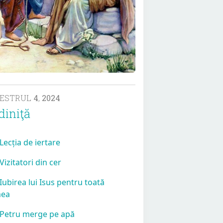
MESTRUL
4
,
2024
diniţă
 Lecția de iertare
 Vizitatori din cer
 Iubirea lui Isus pentru toată
mea
 Petru merge pe apă