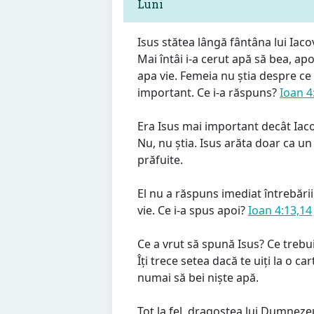
Luni
Isus stătea lângă fântâna lui Iac
Mai întâi i-a cerut apă să bea, apoi
apa vie. Femeia nu știa despre ce 
important. Ce i-a răspuns?
Ioan 4
Era Isus mai important decât Iaco
Nu, nu știa. Isus arăta doar ca un
prăfuite.
El nu a răspuns imediat întrebării
vie. Ce i-a spus apoi?
Ioan 4:13,14
Ce a vrut să spună Isus? Ce trebui
Îți trece setea dacă te uiți la o car
numai să bei niște apă.
Tot la fel, dragostea lui Dumneze