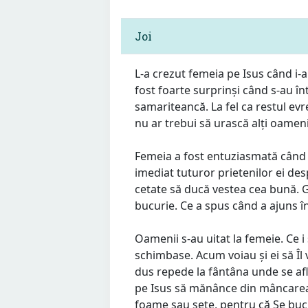
Joi
L-a crezut femeia pe Isus când i-a
fost foarte surprinși când s-au în
samariteancă. La fel ca restul evrei
nu ar trebui să urască alți oameni
Femeia a fost entuziasmată când a
imediat tuturor prietenilor ei desp
cetate să ducă vestea cea bună. G
bucurie. Ce a spus când a ajuns î
Oamenii s-au uitat la femeie. Ce i 
schimbase. Acum voiau și ei să Îl 
dus repede la fântâna unde se afl
pe Isus să mănânce din mâncarea 
foame sau sete, pentru că Se buc