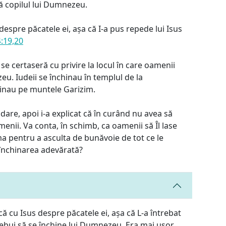
ă copilul lui Dumnezeu.
espre păcatele ei, așa că I-a pus repede lui Isus
4:19,20
 se certaseră cu privire la locul în care oamenii
eu. Iudeii se închinau în templul de la
hinau pe muntele Garizim.
bdare, apoi i-a explicat că în curând nu avea să
nii. Va conta, în schimb, ca oamenii să Îl lase
a pentru a asculta de bunăvoie de tot ce le
închinarea adevărată?
 cu Isus despre păcatele ei, așa că L-a întrebat
rebui să se închine lui Dumnezeu. Era mai ușor