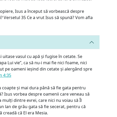
propiere, Isus a început să vorbească despre
ăi? Versetul 35 Ce a vrut Isus să spună? Vom afla
 uitase vasul cu apă și fugise în cetate. Se
a Lui vie”, ca să nu-i mai fie nici foame, nici
zut pe oameni ieșind din cetate și alergând spre
n 4:35
au coapte și mai dura până să fie gata pentru
nă? Isus vorbea despre oamenii care veneau să
 mulți dintre evrei, care nici nu voiau să Îl
un lan de grâu gata să fie secerat, pentru că
să creadă că El era Mesia.