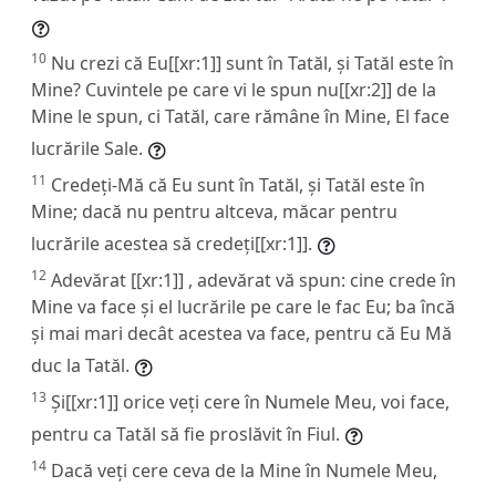
10
Nu crezi că Eu[[xr:1]] sunt în Tatăl, și Tatăl este în
Mine? Cuvintele pe care vi le spun nu[[xr:2]] de la
Mine le spun, ci Tatăl, care rămâne în Mine, El face
lucrările Sale.
11
Credeți-Mă că Eu sunt în Tatăl, și Tatăl este în
Mine; dacă nu pentru altceva, măcar pentru
lucrările acestea să credeți[[xr:1]].
12
Adevărat [[xr:1]] , adevărat vă spun: cine crede în
Mine va face și el lucrările pe care le fac Eu; ba încă
și mai mari decât acestea va face, pentru că Eu Mă
duc la Tatăl.
13
Și[[xr:1]] orice veți cere în Numele Meu, voi face,
pentru ca Tatăl să fie proslăvit în Fiul.
14
Dacă veți cere ceva de la Mine în Numele Meu,