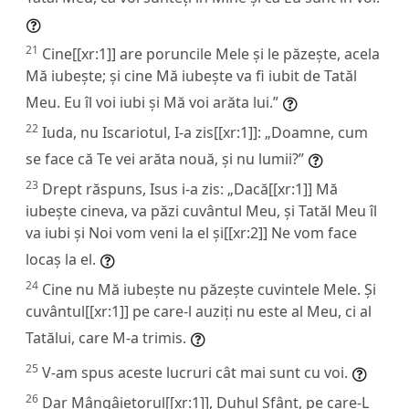
21
Cine[[xr:1]] are poruncile Mele și le păzește, acela
Mă iubește; și cine Mă iubește va fi iubit de Tatăl
Meu. Eu îl voi iubi și Mă voi arăta lui.”
22
Iuda, nu Iscariotul, I-a zis[[xr:1]]: „Doamne, cum
se face că Te vei arăta nouă, și nu lumii?”
23
Drept răspuns, Isus i-a zis: „Dacă[[xr:1]] Mă
iubește cineva, va păzi cuvântul Meu, și Tatăl Meu îl
va iubi și Noi vom veni la el și[[xr:2]] Ne vom face
locaș la el.
24
Cine nu Mă iubește nu păzește cuvintele Mele. Și
cuvântul[[xr:1]] pe care-l auziți nu este al Meu, ci al
Tatălui, care M-a trimis.
25
V-am spus aceste lucruri cât mai sunt cu voi.
26
Dar Mângâietorul[[xr:1]], Duhul Sfânt, pe care-L