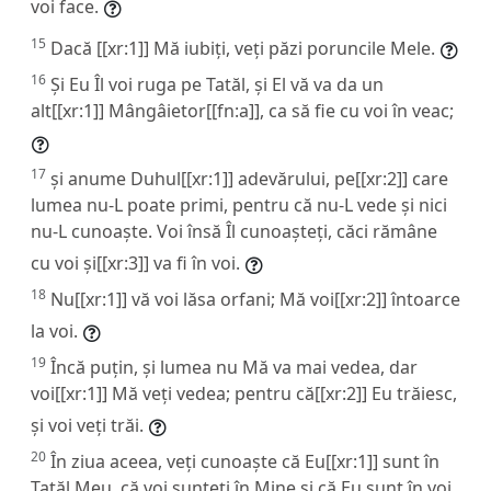
voi face.
15
Dacă [[xr:1]] Mă iubiți, veți păzi poruncile Mele.
16
Și Eu Îl voi ruga pe Tatăl, și El vă va da un
alt[[xr:1]] Mângâietor[[fn:a]], ca să fie cu voi în veac;
17
și anume Duhul[[xr:1]] adevărului, pe[[xr:2]] care
lumea nu-L poate primi, pentru că nu-L vede și nici
nu-L cunoaște. Voi însă Îl cunoașteți, căci rămâne
cu voi și[[xr:3]] va fi în voi.
18
Nu[[xr:1]] vă voi lăsa orfani; Mă voi[[xr:2]] întoarce
la voi.
19
Încă puțin, și lumea nu Mă va mai vedea, dar
voi[[xr:1]] Mă veți vedea; pentru că[[xr:2]] Eu trăiesc,
și voi veți trăi.
20
În ziua aceea, veți cunoaște că Eu[[xr:1]] sunt în
Tatăl Meu, că voi sunteți în Mine și că Eu sunt în voi.