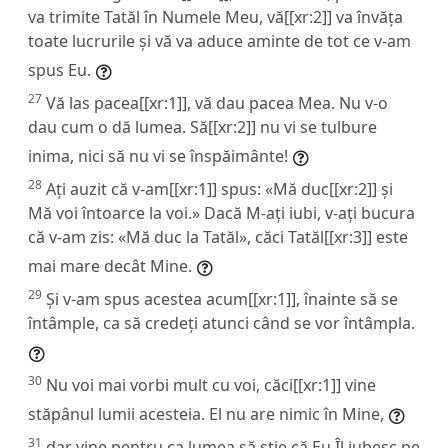
va trimite Tatăl în Numele Meu, vă[[xr:2]] va învăța
toate lucrurile și vă va aduce aminte de tot ce v-am
spus Eu.
27
Vă las pacea[[xr:1]], vă dau pacea Mea. Nu v-o
dau cum o dă lumea. Să[[xr:2]] nu vi se tulbure
inima, nici să nu vi se înspăimânte!
28
Ați auzit că v-am[[xr:1]] spus: «Mă duc[[xr:2]] și
Mă voi întoarce la voi.» Dacă M-ați iubi, v-ați bucura
că v-am zis: «Mă duc la Tatăl», căci Tatăl[[xr:3]] este
mai mare decât Mine.
29
Și v-am spus acestea acum[[xr:1]], înainte să se
întâmple, ca să credeți atunci când se vor întâmpla.
30
Nu voi mai vorbi mult cu voi, căci[[xr:1]] vine
stăpânul lumii acesteia. El nu are nimic în Mine,
31
dar vine pentru ca lumea să știe că Eu Îl iubesc pe