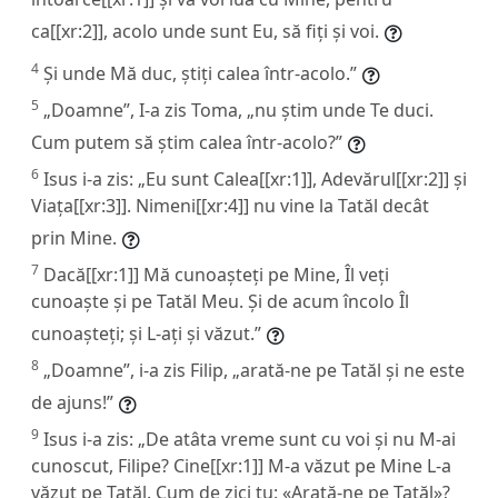
ca[[xr:2]], acolo unde sunt Eu, să fiți și voi.
4
Și unde Mă duc, știți calea într-acolo.”
5
„Doamne”, I-a zis Toma, „nu știm unde Te duci.
Cum putem să știm calea într-acolo?”
6
Isus i-a zis: „Eu sunt Calea[[xr:1]], Adevărul[[xr:2]] și
Viața[[xr:3]]. Nimeni[[xr:4]] nu vine la Tatăl decât
prin Mine.
7
Dacă[[xr:1]] Mă cunoașteți pe Mine, Îl veți
cunoaște și pe Tatăl Meu. Și de acum încolo Îl
cunoașteți; și L-ați și văzut.”
8
„Doamne”, i-a zis Filip, „arată-ne pe Tatăl și ne este
de ajuns!”
9
Isus i-a zis: „De atâta vreme sunt cu voi și nu M-ai
cunoscut, Filipe? Cine[[xr:1]] M-a văzut pe Mine L-a
văzut pe Tatăl. Cum de zici tu: «Arată-ne pe Tatăl»?