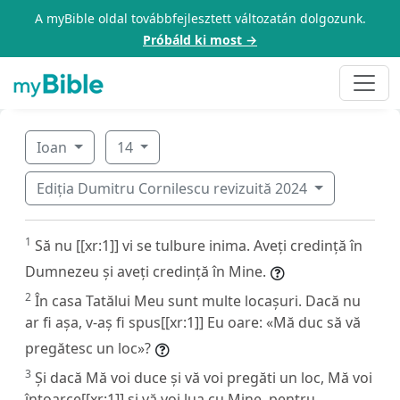
A myBible oldal továbbfejlesztett változatán dolgozunk.
Próbáld ki most →
Ioan
14
Ediția Dumitru Cornilescu revizuită 2024
1
Să nu [[xr:1]] vi se tulbure inima. Aveți credință în
Dumnezeu și aveți credință în Mine.
2
În casa Tatălui Meu sunt multe locașuri. Dacă nu
ar fi așa, v-aș fi spus[[xr:1]] Eu oare: «Mă duc să vă
pregătesc un loc»?
3
Și dacă Mă voi duce și vă voi pregăti un loc, Mă voi
întoarce[[xr:1]] și vă voi lua cu Mine, pentru