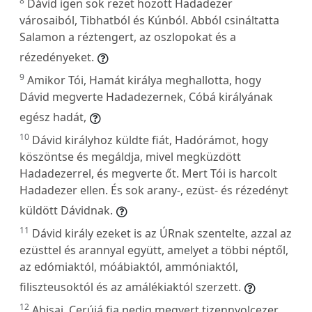
8
Dávid igen sok rezet hozott Hadadezer
városaiból, Tibhatból és Kúnból. Abból csináltatta
Salamon a réztengert, az oszlopokat és a
rézedényeket.
9
Amikor Tói, Hamát királya meghallotta, hogy
Dávid megverte Hadadezernek, Cóbá királyának
egész hadát,
10
Dávid királyhoz küldte fiát, Hadórámot, hogy
köszöntse és megáldja, mivel megküzdött
Hadadezerrel, és megverte őt. Mert Tói is harcolt
Hadadezer ellen. És sok arany-, ezüst- és rézedényt
küldött Dávidnak.
11
Dávid király ezeket is az ÚRnak szentelte, azzal az
ezüsttel és arannyal együtt, amelyet a többi néptől,
az edómiaktól, móábiaktól, ammóniaktól,
filiszteusoktól és az amálékiaktól szerzett.
12
Abisaj, Cerújá fia pedig megvert tizennyolcezer