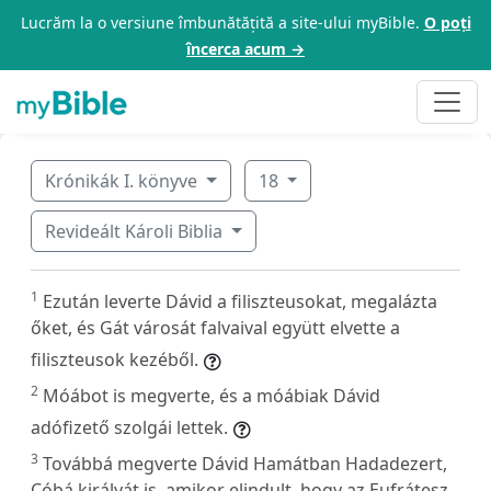
Lucrăm la o versiune îmbunătățită a site-ului myBible.
O poți
încerca acum →
Krónikák I. könyve
18
Revideált Károli Biblia
1
Ezután leverte Dávid a filiszteusokat, megalázta
őket, és Gát városát falvaival együtt elvette a
filiszteusok kezéből.
2
Móábot is megverte, és a móábiak Dávid
adófizető szolgái lettek.
3
Továbbá megverte Dávid Hamátban Hadadezert,
Cóbá királyát is, amikor elindult, hogy az Eufrátesz