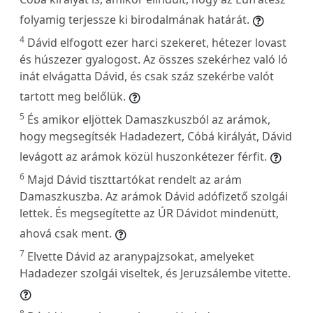
folyamig terjessze ki birodalmának határát.
4
Dávid elfogott ezer harci szekeret, hétezer lovast
és húszezer gyalogost. Az összes szekérhez való ló
inát elvágatta Dávid, és csak száz szekérbe valót
tartott meg belőlük.
5
És amikor eljöttek Damaszkuszból az arámok,
hogy megsegítsék Hadadezert, Cóbá királyát, Dávid
levágott az arámok közül huszonkétezer férfit.
6
Majd Dávid tiszttartókat rendelt az arám
Damaszkuszba. Az arámok Dávid adófizető szolgái
lettek. És megsegítette az ÚR Dávidot mindenütt,
ahová csak ment.
7
Elvette Dávid az aranypajzsokat, amelyeket
Hadadezer szolgái viseltek, és Jeruzsálembe vitette.