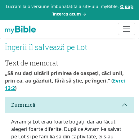
Lucrăm la o versiune îmbunătățită a site-ului myBible.
O poți
încerca acum →
Îngerii îl salvează pe Lot
Text de memorat
„Să nu dați uitării primirea de oaspeți, căci unii,
prin ea, au găzduit, fără să știe, pe îngeri.” (
Evrei
13:2
)
Duminică
Avram și Lot erau foarte bogați, dar au făcut
alegeri foarte diferite. După ce Avram i-a salvat
pe Lot și pe familia sa din captivitate, ei s-au