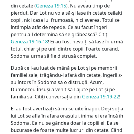
din cetate (
Geneza 19:15
). Nu aveau timp de
pierdut. Dar Lot nu voia să-și lase în cetate ceilalți
copii, nici casa lui frumoasă, nici averea. Totul se
întâmpla atât de repede. Ce au făcut îngerii
pentru a-l determina să se grăbească? Citiți
Geneza 19:16-18
! Ei au fost nevoiți să lase în urmă
totul, chiar și pe unii dintre copii. Foarte curând,
Sodoma urma să fie distrusă complet.
După ce i-au luat de mână pe Lot și pe membrii
familiei sale, trăgându-i afară din cetate, îngerii s-
au întors în Sodoma să o distrugă. Acum,
Dumnezeu Însuși a venit să-l ajute pe Lot și pe
familia sa. Citiți conversația din
Geneza 19:19-22
!
Ei au fost avertizați să nu se uite înapoi. Deși soția
lui Lot se afla în afara orașului, inima ei era încă în
Sodoma. Ea nu se gândea doar la copiii ei. Ea se
bucurase de foarte multe lucruri din cetate. Când