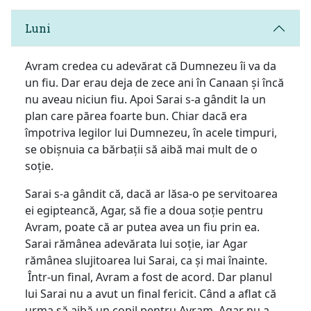
Luni
Avram credea cu adevărat că Dumnezeu îi va da
un fiu. Dar erau deja de zece ani în Canaan și încă
nu aveau niciun fiu. Apoi Sarai s-a gândit la un
plan care părea foarte bun. Chiar dacă era
împotriva legilor lui Dumnezeu, în acele timpuri,
se obișnuia ca bărbații să aibă mai mult de o
soție.
Sarai s-a gândit că, dacă ar lăsa-o pe servitoarea
ei egipteancă, Agar, să fie a doua soție pentru
Avram, poate că ar putea avea un fiu prin ea.
Sarai rămânea adevărata lui soție, iar Agar
rămânea slujitoarea lui Sarai, ca și mai înainte.
Într-un final, Avram a fost de acord. Dar planul
lui Sarai nu a avut un final fericit. Când a aflat că
urma să aibă un copil pentru Avram, Agar nu a