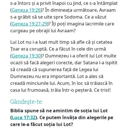
s-a întors și a privit înapoi cu jind, ce s-a întâmplat
(
Geneza 19:26
)? În dimineața următoare, Avraam
s-a grăbit să se uite spre Sodoma. Ce a văzut
(
Geneza 19:27-29
)? Îți poți imagina lacrimile care
curgeau pe obrajii lui Avraam?
Lui Lot nu i-a luat mult timp să afle că și cetatea
Țoar era coruptă. Ce a făcut în cele din urmă
(
Geneza 19:30
)? Dumnezeu i-a oferit lui Lot multe
ocazii să facă alegeri corecte, dar Satana l-a ispitit
să creadă că supunerea față de Legea lui
Dumnezeu nu era importantă. Lot a ales să
creadă minciunile lui. Acum, în loc să trăiască în
casa lui frumoasă, trăia într-o peșteră. Ce trist!
Gândeşte-te:
Biblia spune să ne amintim de soția lui Lot
(
Luca 17:32
). Ce putem învăța din alegerile pe
care le-a făcut soția lui Lot?