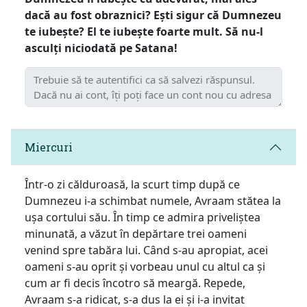
dacă au fost obraznici? Ești sigur că Dumnezeu
te iubește? El te iubește foarte mult. Să nu-l
asculți niciodată pe Satana!
Miercuri
Într-o zi călduroasă, la scurt timp după ce
Dumnezeu i-a schimbat numele, Avraam stătea la
ușa cortului său. În timp ce admira priveliștea
minunată, a văzut în depărtare trei oameni
venind spre tabăra lui. Când s-au apropiat, acei
oameni s-au oprit și vorbeau unul cu altul ca și
cum ar fi decis încotro să meargă. Repede,
Avraam s-a ridicat, s-a dus la ei și i-a invitat