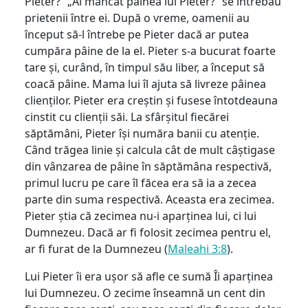
Pieter?” „Ai mâncat pâinea lui Pieter?” se întrebau
prietenii între ei. După o vreme, oamenii au
început să-l întrebe pe Pieter dacă ar putea
cumpăra pâine de la el. Pieter s-a bucurat foarte
tare și, curând, în timpul său liber, a început să
coacă pâine. Mama lui îl ajuta să livreze pâinea
clienților. Pieter era creștin și fusese întotdeauna
cinstit cu clienții săi. La sfârșitul fiecărei
săptămâni, Pieter își număra banii cu atenție.
Când trăgea linie și calcula cât de mult câștigase
din vânzarea de pâine în săptămâna respectivă,
primul lucru pe care îl făcea era să ia a zecea
parte din suma respectivă. Aceasta era zecimea.
Pieter știa că zecimea nu-i aparținea lui, ci lui
Dumnezeu. Dacă ar fi folosit zecimea pentru el,
ar fi furat de la Dumnezeu (
Maleahi 3:8
).
Lui Pieter îi era ușor să afle ce sumă Îi aparținea
lui Dumnezeu. O zecime înseamnă un cent din