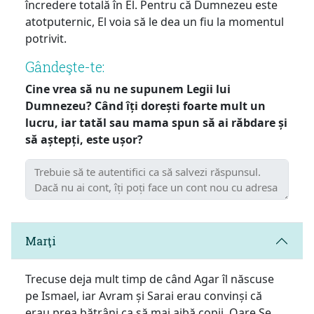
încredere totală în El. Pentru că Dumnezeu este
atotputernic, El voia să le dea un fiu la momentul
potrivit.
Gândeşte-te:
Cine vrea să nu ne supunem Legii lui
Dumnezeu? Când îți dorești foarte mult un
lucru, iar tatăl sau mama spun să ai răbdare și
să aștepți, este ușor?
Marţi
Trecuse deja mult timp de când Agar îl născuse
pe Ismael, iar Avram și Sarai erau convinși că
erau prea bătrâni ca să mai aibă copii. Oare Se