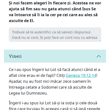
Și noi facem alegeri în fiecare zi. Acestea ne vor
ajuta să fim sau nu gata atunci când Isus Se
va întoarce să îi ia la cer pe cei care au ales să
asculte de El.
Vineri
Ce i-au spus îngerii lui Lot să facă atunci când el a
aflat cine erau ei de fapt? Citiți
Geneza 19:12-14
!
Așadar, nu au fost nici măcar zece oameni în
întreaga cetate a Sodomei care să asculte de
Legea lui Dumnezeu.
Îngerii i-au spus lui Lot să-și ia soția și cele două
fiice care locuiau în aceeași casă și să iasă repede