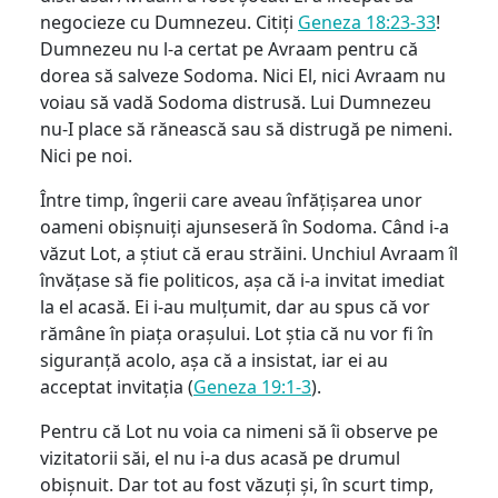
negocieze cu Dumnezeu. Citiți
Geneza 18:23-33
!
Dumnezeu nu l-a certat pe Avraam pentru că
dorea să salveze Sodoma. Nici El, nici Avraam nu
voiau să vadă Sodoma distrusă. Lui Dumnezeu
nu-I place să rănească sau să distrugă pe nimeni.
Nici pe noi.
Între timp, îngerii care aveau înfățișarea unor
oameni obișnuiți ajunseseră în Sodoma. Când i-a
văzut Lot, a știut că erau străini. Unchiul Avraam îl
învățase să fie politicos, așa că i-a invitat imediat
la el acasă. Ei i-au mulțumit, dar au spus că vor
rămâne în piața orașului. Lot știa că nu vor fi în
siguranță acolo, așa că a insistat, iar ei au
acceptat invitația (
Geneza 19:1-3
).
Pentru că Lot nu voia ca nimeni să îi observe pe
vizitatorii săi, el nu i-a dus acasă pe drumul
obișnuit. Dar tot au fost văzuți și, în scurt timp,