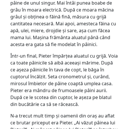
pâine de unul singur. Mai întâi punea boabe de
grâu în moara electrică. După ce moara măcina
grâul și obținea o făină fină, măsura cu grijă
cantitatea necesară. Mai apoi, amesteca făina cu
apă, ulei, miere, drojdie și sare, așa cum făcea
mama lui. Mașina frământa aluatul până când
acesta era gata să fie modelat în pâinici.
Într-un final, Pieter împărțea aluatul cu grijă. Voia
ca toate pâinicile să aibă aceeași mărime. După
ce așeza pâinicile în tava de copt, le băga în
cuptorul încălzit. Seta cronometrul și, curând,
mirosul îmbietor de pâine coaptă umplea casa.
Pieter era mândru de frumoasele pâini aurii.
După ce le scotea din cuptor, le așeza pe blatul
din bucătărie ca să se răcească.
N-a trecut mult timp și oamenii din oraș au aflat
ce brutar priceput era Pieter. „Ai văzut pâinea lui