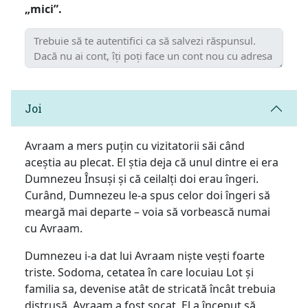
„mici”.
Joi
Avraam a mers puțin cu vizitatorii săi când
aceștia au plecat. El știa deja că unul dintre ei era
Dumnezeu Însuși și că ceilalți doi erau îngeri.
Curând, Dumnezeu le-a spus celor doi îngeri să
meargă mai departe – voia să vorbească numai
cu Avraam.
Dumnezeu i-a dat lui Avraam niște vești foarte
triste. Sodoma, cetatea în care locuiau Lot și
familia sa, devenise atât de stricată încât trebuia
distrusă. Avraam a fost șocat. El a început să