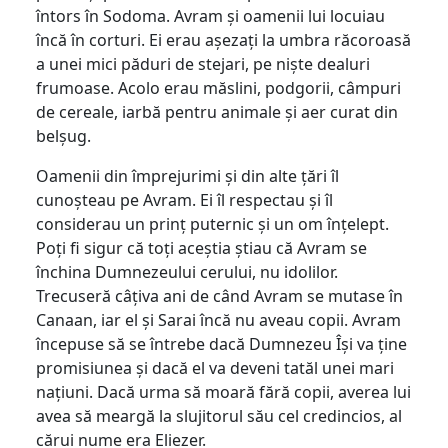
întors în Sodoma. Avram și oamenii lui locuiau
încă în corturi. Ei erau așezați la umbra răcoroasă
a unei mici păduri de stejari, pe niște dealuri
frumoase. Acolo erau măslini, podgorii, câmpuri
de cereale, iarbă pentru animale și aer curat din
belșug.
Oamenii din împrejurimi și din alte țări îl
cunoșteau pe Avram. Ei îl respectau și îl
considerau un prinț puternic și un om înțelept.
Poți fi sigur că toți aceștia știau că Avram se
închina Dumnezeului cerului, nu idolilor.
Trecuseră câțiva ani de când Avram se mutase în
Canaan, iar el și Sarai încă nu aveau copii. Avram
începuse să se întrebe dacă Dumnezeu Își va ține
promisiunea și dacă el va deveni tatăl unei mari
națiuni. Dacă urma să moară fără copii, averea lui
avea să meargă la slujitorul său cel credincios, al
cărui nume era Eliezer.