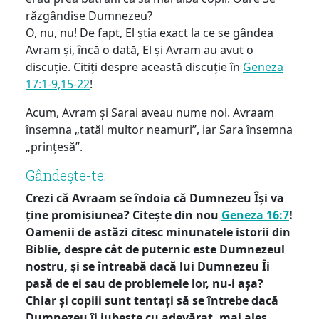
răzgândise Dumnezeu?
O, nu, nu! De fapt, El știa exact la ce se gândea
Avram și, încă o dată, El și Avram au avut o
discuție. Citiți despre această discuție în
Geneza
17:1-9,15-22
!
Acum, Avram și Sarai aveau nume noi. Avraam
însemna „tatăl multor neamuri”, iar Sara însemna
„prințesă”.
Gândeşte-te:
Crezi că Avraam se îndoia că Dumnezeu Își va
ține promisiunea? Citește din nou
Geneza 16:7
!
Oamenii de astăzi citesc minunatele istorii din
Biblie, despre cât de puternic este Dumnezeul
nostru, și se întreabă dacă lui Dumnezeu Îi
pasă de ei sau de problemele lor, nu-i așa?
Chiar și copiii sunt tentați să se întrebe dacă
Dumnezeu îi iubește cu adevărat, mai ales