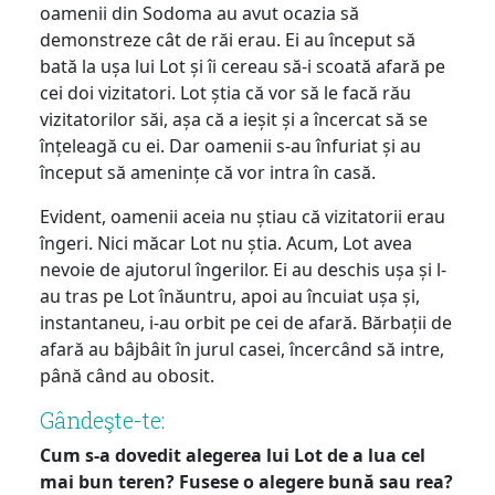
oamenii din Sodoma au avut ocazia să
demonstreze cât de răi erau. Ei au început să
bată la ușa lui Lot și îi cereau să-i scoată afară pe
cei doi vizitatori. Lot știa că vor să le facă rău
vizitatorilor săi, așa că a ieșit și a încercat să se
înțeleagă cu ei. Dar oamenii s-au înfuriat și au
început să amenințe că vor intra în casă.
Evident, oamenii aceia nu știau că vizitatorii erau
îngeri. Nici măcar Lot nu știa. Acum, Lot avea
nevoie de ajutorul îngerilor. Ei au deschis ușa și l-
au tras pe Lot înăuntru, apoi au încuiat ușa și,
instantaneu, i-au orbit pe cei de afară. Bărbații de
afară au bâjbâit în jurul casei, încercând să intre,
până când au obosit.
Gândeşte-te:
Cum s-a dovedit alegerea lui Lot de a lua cel
mai bun teren? Fusese o alegere bună sau rea?