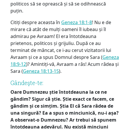
politicos să se oprească și să se odihnească
puțin.
Citiți despre aceasta în
Geneza 18:1-8
! Nu e de
mirare că atât de mulți oameni îl iubeau și îl
admirau pe Avraam! El era întotdeauna
prietenos, politicos și grijuliu. După ce au
terminat de mâncat, ce i-au cerut vizitatorii lui
Avraam și ce a spus Domnul despre Sara (
Geneza
18:9-12
)? Amintiți-vă, Avraam a râs! Acum râdea și
Sara (
Geneza 18:13-15
).
Gândeşte-te:
Oare Dumnezeu știe întotdeauna la ce ne
gândim? Sigur că știe. Știe exact ce facem, ce
gândim și ce simțim. Știa El că Sara râdea de
una singură? Ea a spus o minciunică, nu-i așa?
A observat-o Dumnezeu? Ar trebui să spunem
întotdeauna adevărul. Nu există minciuni