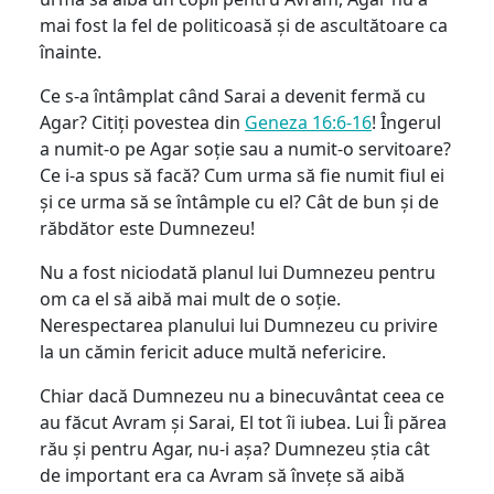
mai fost la fel de politicoasă și de ascultătoare ca
înainte.
Ce s-a întâmplat când Sarai a devenit fermă cu
Agar? Citiți povestea din
Geneza 16:6-16
! Îngerul
a numit-o pe Agar soție sau a numit-o servitoare?
Ce i-a spus să facă? Cum urma să fie numit fiul ei
și ce urma să se întâmple cu el? Cât de bun și de
răbdător este Dumnezeu!
Nu a fost niciodată planul lui Dumnezeu pentru
om ca el să aibă mai mult de o soție.
Nerespectarea planului lui Dumnezeu cu privire
la un cămin fericit aduce multă nefericire.
Chiar dacă Dumnezeu nu a binecuvântat ceea ce
au făcut Avram și Sarai, El tot îi iubea. Lui Îi părea
rău și pentru Agar, nu-i așa? Dumnezeu știa cât
de important era ca Avram să învețe să aibă