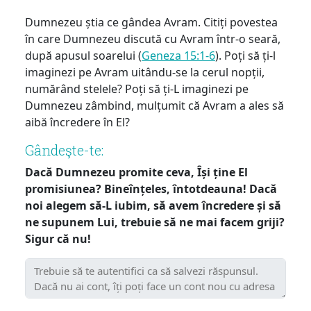
Dumnezeu știa ce gândea Avram. Citiți povestea
în care Dumnezeu discută cu Avram într-o seară,
după apusul soarelui (
Geneza 15:1-6
). Poți să ți-l
imaginezi pe Avram uitându-se la cerul nopții,
numărând stelele? Poți să ți-L imaginezi pe
Dumnezeu zâmbind, mulțumit că Avram a ales să
aibă încredere în El?
Gândeşte-te:
Dacă Dumnezeu promite ceva, Își ține El
promisiunea? Bineînțeles, întotdeauna! Dacă
noi alegem să-L iubim, să avem încredere și să
ne supunem Lui, trebuie să ne mai facem griji?
Sigur că nu!