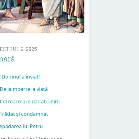
MESTRUL
2
,
2025
mară
 ”Domnul a înviat!”
 De la moarte la viață
 Cel mai mare dar al iubirii
 Trădat și condamnat
Lepădarea lui Petru
Isus Se roagă în Ghetsimani