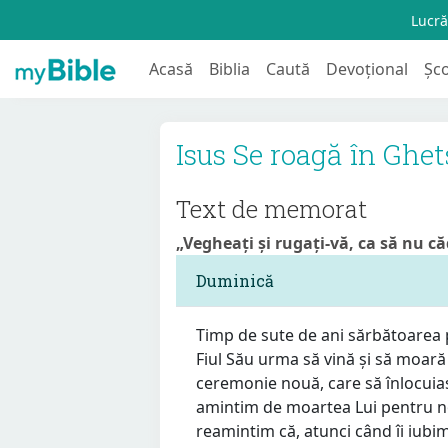
Lucră
Acasă
Biblia
Caută
Devoțional
Șc
Isus Se roagă în Ghe
Text de memorat
„Vegheați și rugați-vă, ca să nu căd
Duminică
Timp de sute de ani sărbătoarea 
Fiul Său urma să vină și să moară î
ceremonie nouă, care să înlocuia
amintim de moartea Lui pentru noi
reamintim că, atunci când îi iubim ș