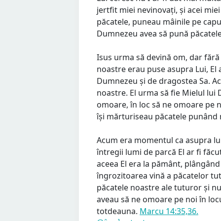
jertfit miei nevinovați, și acei mi
păcatele, puneau mâinile pe capul
Dumnezeu avea să pună păcatele l
Isus urma să devină om, dar fără 
noastre erau puse asupra Lui, El 
Dumnezeu și de dragostea Sa. A
noastre. El urma să fie Mielul lui
omoare, în loc să ne omoare pe noi
își mărturiseau păcatele punând 
Acum era momentul ca asupra lui I
întregii lumi de parcă El ar fi făc
aceea El era la pământ, plângând 
îngrozitoarea vină a păcatelor tutu
păcatele noastre ale tuturor și n
aveau să ne omoare pe noi în locu
totdeauna.
Marcu 14:35,36.