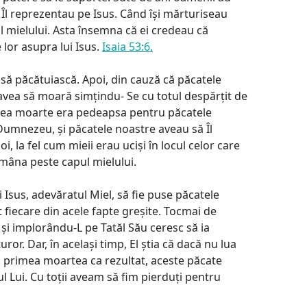
ei Îl reprezentau pe Isus. Când își mărturiseau
 mielului. Asta însemna că ei credeau că
or asupra lui Isus.
Isaia 53:6.
să păcătuiască. Apoi, din cauză că păcatele
avea să moară simțindu- Se cu totul despărțit de
cea moarte era pedeapsa pentru păcatele
 Dumnezeu, și păcatele noastre aveau să Îl
, la fel cum mieii erau uciși în locul celor care
mâna peste capul mielului.
sus, adevăratul Miel, să fie puse păcatele
ut fiecare din acele fapte greșite. Tocmai de
și implorându-L pe Tatăl Său ceresc să ia
ror. Dar, în același timp, El știa că dacă nu lua
u primea moartea ca rezultat, aceste păcate
l Lui. Cu toții aveam să fim pierduți pentru