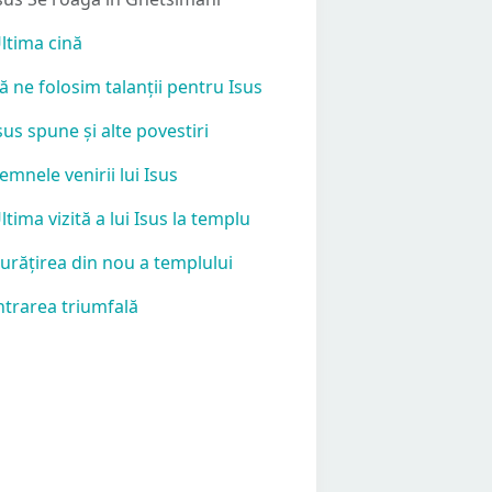
Ultima cină
Să ne folosim talanții pentru Isus
Isus spune și alte povestiri
Semnele venirii lui Isus
Ultima vizită a lui Isus la templu
Curățirea din nou a templului
Intrarea triumfală