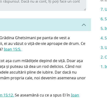
7. 
6. 
5. 
re Grădina Ghetsimani pe panta de vest a
4. 
ii, ei au văzut o viță-de-vie aproape de drum. Ce
3. 
ță?
Ioan 15:5.
2. 
tot așa cum mlădițele depind de viță. Doar așa
ața și puteau să dea un rod delicios. Când noi
1. 
ele ascultării pline de iubire. Dar dacă nu
urmăm propria cale, noi devenim asemenea unor
n 15:12.
Se aseamănă cu ce a spus El în
Ioan