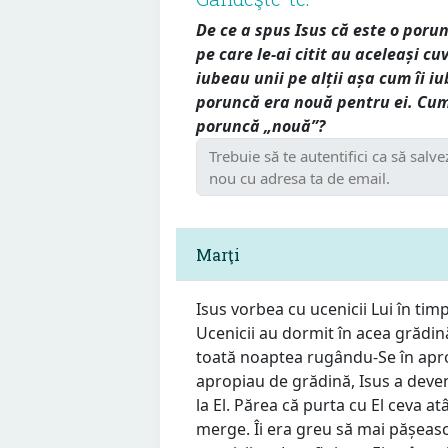
De ce a spus Isus că este o poru
pe care le-ai citit au aceleași cu
iubeau unii pe alții așa cum îi i
poruncă era nouă pentru ei. Cum
poruncă „nouă”?
Marţi
Isus vorbea cu ucenicii Lui în ti
Ucenicii au dormit în acea grădin
toată noaptea rugându-Se în apro
apropiau de grădină, Isus a deveni
la El. Părea că purta cu El ceva a
merge. Îi era greu să mai pășeasc