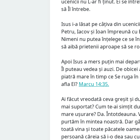
ucenicii nu L-ar fi ținut. Ei se înt
să Îl întrebe.
Isus i-a lăsat pe câțiva din ucenic
Petru, Iacov și Ioan împreună cu 
Nimeni nu putea înțelege ce se înt
să aibă prietenii aproape să se r
Apoi Isus a mers puțin mai departe 
Îl puteau vedea și auzi. De obicei
piatră mare în timp ce Se ruga în
afla El?
Marcu 14:35.
Ai făcut vreodată ceva greșit și du
mai suportat? Cum te-ai simțit dup
mare ușurare? Da. Întotdeauna. V
purtăm în mintea noastră. Dar gân
toată vina și toate păcatele oamen
persoană căreia să i-o dea sau cu