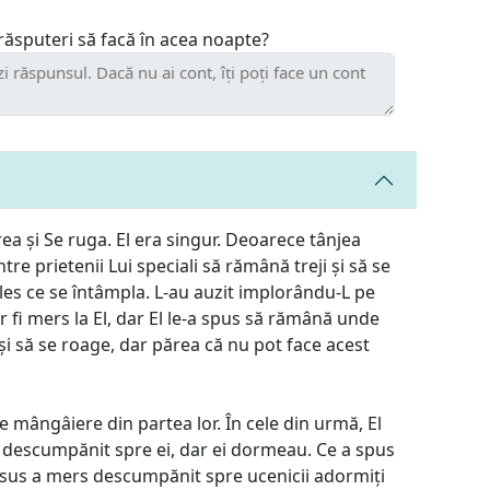
 răsputeri să facă în acea noapte?
ea și Se ruga. El era singur. Deoarece tânjea
tre prietenii Lui speciali să rămână treji și să se
eles ce se întâmpla. L-au auzit implorându-L pe
 ar fi mers la El, dar El le-a spus să rămână unde
și să se roage, dar părea că nu pot face acest
e mângâiere din partea lor. În cele din urmă, El
s descumpănit spre ei, dar ei dormeau. Ce a spus
 Isus a mers descumpănit spre ucenicii adormiți