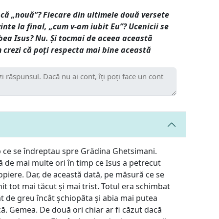
ncă „nouă”? Fiecare din ultimele două versete
vinte la final, „cum v-am iubit Eu”? Ucenicii se
ubea Isus? Nu. Și tocmai de aceea această
 crezi că poți respecta mai bine această
mp ce se îndreptau spre Grădina Ghetsimani.
ă de mai multe ori în timp ce Isus a petrecut
piere. Dar, de această dată, pe măsură ce se
t tot mai tăcut și mai trist. Totul era schimbat
tât de greu încât șchiopăta și abia mai putea
ă. Gemea. De două ori chiar ar fi căzut dacă