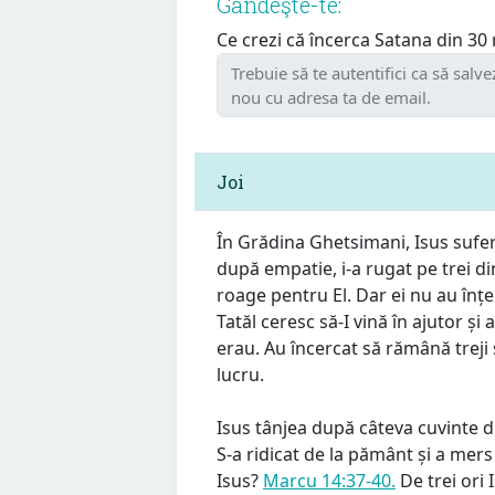
Gândeşte-te:
Ce crezi că încerca Satana din 30
Joi
În Grădina Ghetsimani, Isus sufer
după empatie, i-a rugat pe trei din
roage pentru El. Dar ei nu au înț
Tatăl ceresc să-I vină în ajutor și
erau. Au încercat să rămână treji 
lucru.
Isus tânjea după câteva cuvinte d
S-a ridicat de la pământ și a mer
Isus?
Marcu 14:37-40.
De trei ori