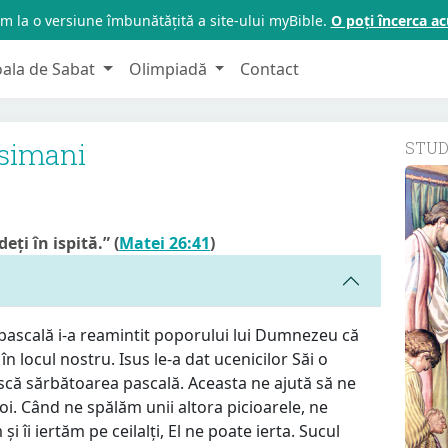
m la o versiune îmbunătățită a site-ului myBible.
O poți încerca 
oala de Sabat
Olimpiadă
Contact
tsimani
STU
eți în ispită.” (
Matei 26:41
)
pascală i-a reamintit poporului lui Dumnezeu că
n locul nostru. Isus le-a dat ucenicilor Săi o
scă sărbătoarea pascală. Aceasta ne ajută să ne
. Când ne spălăm unii altora picioarele, ne
i îi iertăm pe ceilalți, El ne poate ierta. Sucul