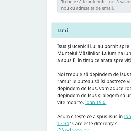
Luni
Isus și ucenicii Lui au pornit sp
Muntelui Măslinilor. La lumina lun
a spus El în timp ce arăta spre vi
Noi trebuie să depindem de Isus 
ramurile puteau să își păstreze vi
depindem de Isus, vom aduce road
depindem de Isus și alegem să 
vițe moarte.
Ioan 15:6.
Acum citește ce a spus Isus în
Ioa
13:34
? Care este diferența?
Gândeşte-te: