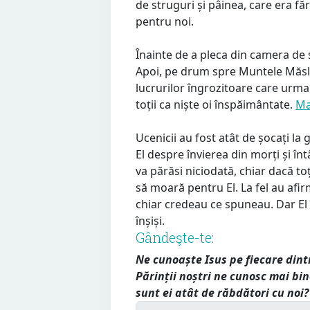
de struguri și pâinea, care era făr
pentru noi.
Înainte de a pleca din camera de s
Apoi, pe drum spre Muntele Măslini
lucrurilor îngrozitoare care urma
toții ca niște oi înspăimântate.
Ma
Ucenicii au fost atât de șocați la
El despre învierea din morți și întâ
va părăsi niciodată, chiar dacă toți
să moară pentru El. La fel au afirma
chiar credeau ce spuneau. Dar El 
înșiși.
Gândeşte-te:
Ne cunoaște Isus pe fiecare dint
Părinții noștri ne cunosc mai bi
sunt ei atât de răbdători cu noi?