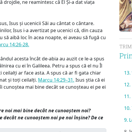
ă drojdie, ne reamintesc că El Și-a dat viața
us, Isus și ucenicii Săi au cântat o cântare.
lor, Isus i-a avertizat pe ucenici că, din cauza
u să aibă loc în acea noapte, ei aveau să fugă cu
rcu 14:26-28.
TRI
Pri
 gândul acesta încât de-abia au auzit ce le-a spus
lnirea cu ei în Galileea. Petru a spus că el nu Îl
 ceilalți ar face asta. A spus că ar fi gata chiar
13.
t și toți ceilalți.
Marcu 14:29–31.
Isus știa că ei
12.
îi cunoștea mai bine decât se cunoșteau ei pe ei
11.
10.
re noi mai bine decât ne cunoaștem noi?
ne decât ne cunoaștem noi pe noi înșine? De ce
9. 
8. 