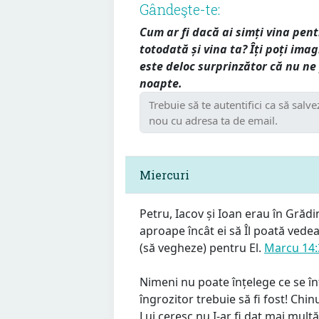
Gândeşte-te:
Cum ar fi dacă ai simți vina pentr
totodată și vina ta? Îți poți ima
este deloc surprinzător că nu ne
noapte.
Miercuri
Petru, Iacov și Ioan erau în Grădi
aproape încât ei să Îl poată vedea 
(să vegheze) pentru El.
Marcu 14:
Nimeni nu poate înțelege ce se în
îngrozitor trebuie să fi fost! Chin
Lui ceresc nu I-ar fi dat mai mult