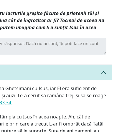
u lucrurile greșite făcute de prietenii tăi și
gina cât de îngrozitor ar fi? Tocmai de aceea nu
 putem imagina cum S-a simțit Isus în acea
na Ghetsimani cu Isus, iar El era suficient de
și auzi. Le-a cerut să rămână treji și să se roage
33,34.
tâmpla cu Isus în acea noapte. Ah, cât de
urile prin care a trecut L-ar fi omorât dacă Tatăl
ă putere să le suporte. Sute de ani oamenii au