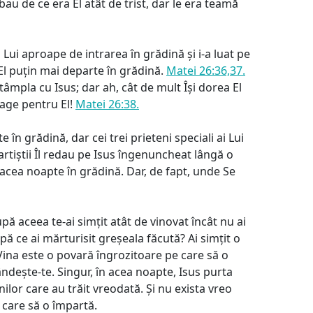
rebau de ce era El atât de trist, dar le era teamă
ii Lui aproape de intrarea în grădină și i-a luat pe
El puțin mai departe în grădină.
Matei 26:36,37.
âmpla cu Isus; dar ah, cât de mult Își dorea El
oage pentru El!
Matei 26:38.
în grădină, dar cei trei prieteni speciali ai Lui
 artiștii Îl redau pe Isus îngenuncheat lângă o
 acea noapte în grădină. Dar, de fapt, unde Se
pă aceea te-ai simțit atât de vinovat încât nu ai
ă ce ai mărturisit greșeala făcută? Ai simțit o
ina este o povară îngrozitoare pe care să o
dește-te. Singur, în acea noapte, Isus purta
ilor care au trăit vreodată. Și nu exista vreo
 care să o împartă.