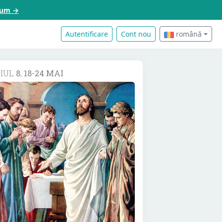
acum →
Autentificare
Cont nou
română
DIUL
8
,
18-24 MAI