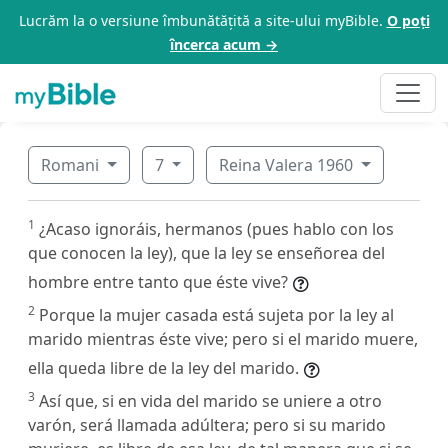
Lucrăm la o versiune îmbunătățită a site-ului myBible.
O poți
încerca acum →
Romani
7
Reina Valera 1960
1
¿Acaso ignoráis, hermanos (pues hablo con los
que conocen la ley), que la ley se enseñorea del
hombre entre tanto que éste vive?
2
Porque la mujer casada está sujeta por la ley al
marido mientras éste vive; pero si el marido muere,
ella queda libre de la ley del marido.
3
Así que, si en vida del marido se uniere a otro
varón, será llamada adúltera; pero si su marido