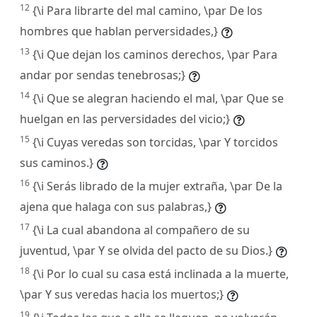
12
{\i Para librarte del mal camino, \par De los
hombres que hablan perversidades,}
13
{\i Que dejan los caminos derechos, \par Para
andar por sendas tenebrosas;}
14
{\i Que se alegran haciendo el mal, \par Que se
huelgan en las perversidades del vicio;}
15
{\i Cuyas veredas son torcidas, \par Y torcidos
sus caminos.}
16
{\i Serás librado de la mujer extraña, \par De la
ajena que halaga con sus palabras,}
17
{\i La cual abandona al compañero de su
juventud, \par Y se olvida del pacto de su Dios.}
18
{\i Por lo cual su casa está inclinada a la muerte,
\par Y sus veredas hacia los muertos;}
19