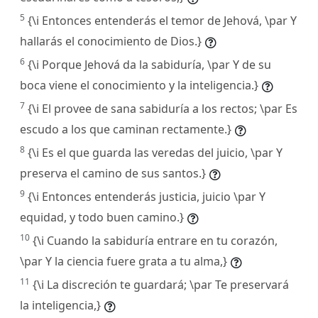
5
{\i Entonces entenderás el temor de Jehová, \par Y
hallarás el conocimiento de Dios.}
6
{\i Porque Jehová da la sabiduría, \par Y de su
boca viene el conocimiento y la inteligencia.}
7
{\i El provee de sana sabiduría a los rectos; \par Es
escudo a los que caminan rectamente.}
8
{\i Es el que guarda las veredas del juicio, \par Y
preserva el camino de sus santos.}
9
{\i Entonces entenderás justicia, juicio \par Y
equidad, y todo buen camino.}
10
{\i Cuando la sabiduría entrare en tu corazón,
\par Y la ciencia fuere grata a tu alma,}
11
{\i La discreción te guardará; \par Te preservará
la inteligencia,}