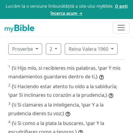
Lucrăm la o versiune îmbunătățită a site-ului myBible.
O poți
încerca acum →
Proverbe
2
Reina Valera 1960
1
{\i Hijo mío, si recibieres mis palabras, \par Y mis
mandamientos guardares dentro de ti,}
2
{\i Haciendo estar atento tu oído a la sabiduría;
\par Si inclinares tu corazón a la prudencia,}
3
{\i Si clamares a la inteligencia, \par Y a la
prudencia dieres tu voz;}
4
{\i Si como a la plata la buscares, \par Y la
escudriñares como a tesoros,}