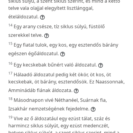
siklus súlyú, a szent siklus szerint, és mind a kettő
telve vala olajjal elegyített lisztlánggal,
ételáldozatul.
14
Egy arany csésze, tíz siklus súlyú, füstölő
szerekkel telve.
15
Egy fiatal tulok, egy kos, egy esztendős bárány
egészen égőáldozatul.
16
Egy kecskebak bűnért való áldozatul.
17
Hálaadó áldozatul pedig két ökör, öt kos, öt
kecskebak, öt bárány, esztendősök. Ez Naassonnak,
Amminádáb fiának áldozata.
18
Másodnapon vivé Néthanéel, Suárnak fia,
Izsakhár nemzetségének fejedelme.
19
Vive az ő áldozatául egy ezüst tálat, száz és
harmincz siklus súlyút, egy ezüst medenczét,
hetven siklus súlyút, a szent siklus szerint, mind a