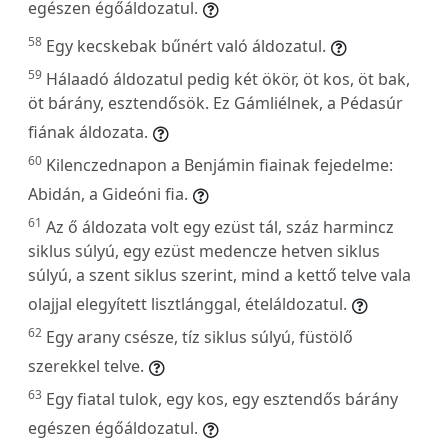
egészen égőáldozatul.
58
Egy kecskebak bűnért való áldozatul.
59
Hálaadó áldozatul pedig két ökör, öt kos, öt bak,
öt bárány, esztendősök. Ez Gámliélnek, a Pédasúr
fiának áldozata.
60
Kilenczednapon a Benjámin fiainak fejedelme:
Abidán, a Gideóni fia.
61
Az ő áldozata volt egy ezüst tál, száz harmincz
siklus súlyú, egy ezüst medencze hetven siklus
súlyú, a szent siklus szerint, mind a kettő telve vala
olajjal elegyített lisztlánggal, ételáldozatul.
62
Egy arany csésze, tíz siklus súlyú, füstölő
szerekkel telve.
63
Egy fiatal tulok, egy kos, egy esztendős bárány
egészen égőáldozatul.