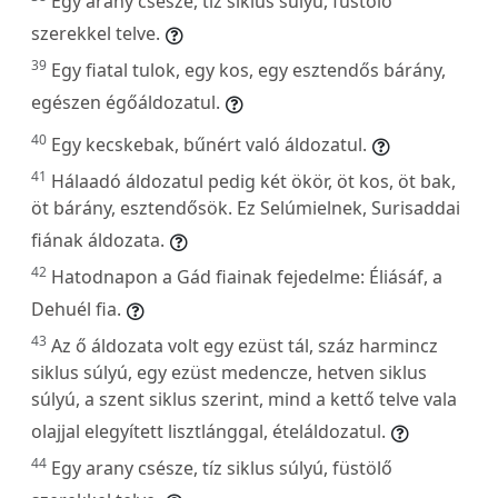
Egy arany csésze, tíz siklus súlyú, füstölő
szerekkel telve.
39
Egy fiatal tulok, egy kos, egy esztendős bárány,
egészen égőáldozatul.
40
Egy kecskebak, bűnért való áldozatul.
41
Hálaadó áldozatul pedig két ökör, öt kos, öt bak,
öt bárány, esztendősök. Ez Selúmielnek, Surisaddai
fiának áldozata.
42
Hatodnapon a Gád fiainak fejedelme: Éliásáf, a
Dehuél fia.
43
Az ő áldozata volt egy ezüst tál, száz harmincz
siklus súlyú, egy ezüst medencze, hetven siklus
súlyú, a szent siklus szerint, mind a kettő telve vala
olajjal elegyített lisztlánggal, ételáldozatul.
44
Egy arany csésze, tíz siklus súlyú, füstölő