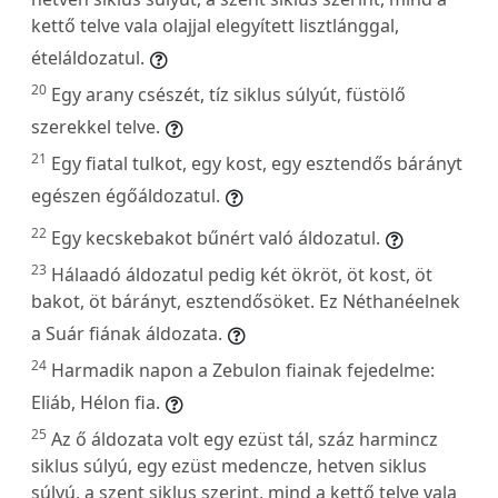
kettő telve vala olajjal elegyített lisztlánggal,
ételáldozatul.
20
Egy arany csészét, tíz siklus súlyút, füstölő
szerekkel telve.
21
Egy fiatal tulkot, egy kost, egy esztendős bárányt
egészen égőáldozatul.
22
Egy kecskebakot bűnért való áldozatul.
23
Hálaadó áldozatul pedig két ökröt, öt kost, öt
bakot, öt bárányt, esztendősöket. Ez Néthanéelnek
a Suár fiának áldozata.
24
Harmadik napon a Zebulon fiainak fejedelme:
Eliáb, Hélon fia.
25
Az ő áldozata volt egy ezüst tál, száz harmincz
siklus súlyú, egy ezüst medencze, hetven siklus
súlyú, a szent siklus szerint, mind a kettő telve vala