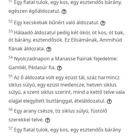
51
Egy fiatal tulok, egy kos, egy esztendős bárány,
egészen égőáldozatul.
52
Egy kecskebak bűnért való áldozatul.
53
Hálaadó áldozatul pedig két ökör, öt kos, öt bak,
öt bárány, esztendősök. Ez Elisámának, Ammihúd
fiának áldozata.
54
Nyolczadnapon a Manasse fiainak fejedelme:
Gamliél, Pédasúr fia.
55
Az ő áldozata volt egy ezüst tál, száz harmincz
siklus súlyú, egy ezüst medencze, hetven siklus
súlyú, a szent siklus szerint, mind a kettő telve vala
olajjal elegyített lisztlánggal, ételáldozatul.
56
Egy arany csésze, tíz siklus súlyú, füstölő
szerekkel telve.
57
Egy fiatal tulok, egy kos, egy esztendős bárány