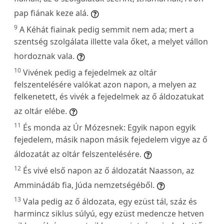
pap fiának keze alá.
9
A Kéhát fiainak pedig semmit nem ada; mert a
szentség szolgálata illette vala őket, a melyet vállon
hordoznak vala.
10
Vivének pedig a fejedelmek az oltár
felszentelésére valókat azon napon, a melyen az
felkenetett, és vivék a fejedelmek az ő áldozatukat
az oltár elébe.
11
És monda az Úr Mózesnek: Egyik napon egyik
fejedelem, másik napon másik fejedelem vigye az ő
áldozatát az oltár felszentelésére.
12
És vivé első napon az ő áldozatát Naasson, az
Amminádáb fia, Júda nemzetségéből.
13
Vala pedig az ő áldozata, egy ezüst tál, száz és
harmincz siklus súlyú, egy ezüst medencze hetven