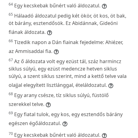
64
Egy kecskebak bűnért való áldozatul.
65
Hálaadó áldozatul pedig két ökör, öt kos, öt bak,
öt bárány, esztendősök. Ez Abidánnak, Gideóni
fiának áldozata.
66
Tizedik napon a Dán fiainak fejedelme: Ahiézer,
az Ammisaddai fia.
67
Az ő áldozata volt egy ezüst tál, száz harmincz
siklus súlyú, egy ezüst medencze hetven siklus
súlyú, a szent siklus szerint, mind a kettő telve vala
olajjal elegyített lisztlánggal, ételáldozatul.
68
Egy arany csésze, tíz siklus súlyú, füstölő
szerekkel telve.
69
Egy fiatal tulok, egy kos, egy esztendős bárány
egészen égőáldozatul.
70
Egy kecskebak bűnért való áldozatul.