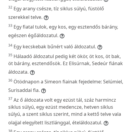
32
Egy arany csésze, tíz siklus súlyú, füstölő
szerekkel telve.
33
Egy fiatal tulok, egy kos, egy esztendős bárány,
egészen égőáldozatul.
34
Egy kecskebak bűnért való áldozatul.
35
Hálaadó áldozatul pedig két ökör, öt kos, öt bak,
öt bárány, esztendősök. Ez Elisúrnak, Sedeúr fiának
áldozata.
36
Ötödnapon a Simeon fiainak fejedelme: Selúmiel,
Surisaddai fia.
37
Az ő áldozata volt egy ezüst tál, száz harmincz
siklus súlyú, egy ezüst medencze, hetven siklus
súlyú, a szent siklus szerint, mind a kettő telve vala
olajjal elegyített lisztlánggal, ételáldozatul.
38