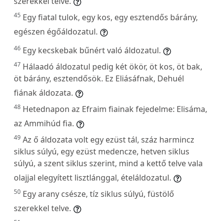
szerekkel telve.
45
Egy fiatal tulok, egy kos, egy esztendős bárány,
egészen égőáldozatul.
46
Egy kecskebak bűnért való áldozatul.
47
Hálaadó áldozatul pedig két ökör, öt kos, öt bak,
öt bárány, esztendősök. Ez Eliásáfnak, Dehuél
fiának áldozata.
48
Hetednapon az Efraim fiainak fejedelme: Elisáma,
az Ammihúd fia.
49
Az ő áldozata volt egy ezüst tál, száz harmincz
siklus súlyú, egy ezüst medencze, hetven siklus
súlyú, a szent siklus szerint, mind a kettő telve vala
olajjal elegyített lisztlánggal, ételáldozatul.
50
Egy arany csésze, tíz siklus súlyú, füstölő
szerekkel telve.