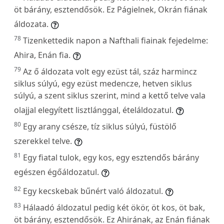
öt bárány, esztendősök. Ez Págielnek, Okrán fiának
áldozata.
78
Tizenkettedik napon a Nafthali fiainak fejedelme:
Ahira, Enán fia.
79
Az ő áldozata volt egy ezüst tál, száz harmincz
siklus súlyú, egy ezüst medencze, hetven siklus
súlyú, a szent siklus szerint, mind a kettő telve vala
olajjal elegyített lisztlánggal, ételáldozatul.
80
Egy arany csésze, tíz siklus súlyú, füstölő
szerekkel telve.
81
Egy fiatal tulok, egy kos, egy esztendős bárány
egészen égőáldozatul.
82
Egy kecskebak bűnért való áldozatul.
83
Hálaadó áldozatul pedig két ökör, öt kos, öt bak,
öt bárány, esztendősök. Ez Ahirának, az Enán fiának