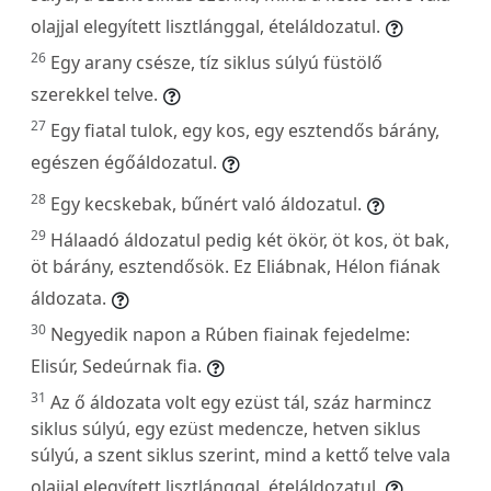
olajjal elegyített lisztlánggal, ételáldozatul.
26
Egy arany csésze, tíz siklus súlyú füstölő
szerekkel telve.
27
Egy fiatal tulok, egy kos, egy esztendős bárány,
egészen égőáldozatul.
28
Egy kecskebak, bűnért való áldozatul.
29
Hálaadó áldozatul pedig két ökör, öt kos, öt bak,
öt bárány, esztendősök. Ez Eliábnak, Hélon fiának
áldozata.
30
Negyedik napon a Rúben fiainak fejedelme:
Elisúr, Sedeúrnak fia.
31
Az ő áldozata volt egy ezüst tál, száz harmincz
siklus súlyú, egy ezüst medencze, hetven siklus
súlyú, a szent siklus szerint, mind a kettő telve vala
olajjal elegyített lisztlánggal, ételáldozatul.