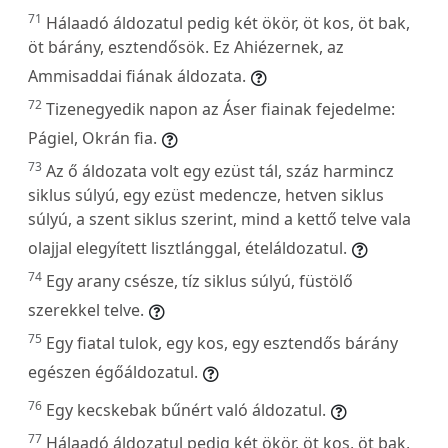
71
Hálaadó áldozatul pedig két ökör, öt kos, öt bak,
öt bárány, esztendősök. Ez Ahiézernek, az
Ammisaddai fiának áldozata.
72
Tizenegyedik napon az Áser fiainak fejedelme:
Págiel, Okrán fia.
73
Az ő áldozata volt egy ezüst tál, száz harmincz
siklus súlyú, egy ezüst medencze, hetven siklus
súlyú, a szent siklus szerint, mind a kettő telve vala
olajjal elegyített lisztlánggal, ételáldozatul.
74
Egy arany csésze, tíz siklus súlyú, füstölő
szerekkel telve.
75
Egy fiatal tulok, egy kos, egy esztendős bárány
egészen égőáldozatul.
76
Egy kecskebak bűnért való áldozatul.
77
Hálaadó áldozatul pedig két ökör, öt kos, öt bak,