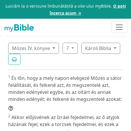
Lucrăm la o versiune îmbunătățită a site-ului myBible.
O poți
încerca acum →
Mózes IV. könyve
7
Károli Biblia
1
És lőn, hogy a mely napon elvégezé Mózes a sátor
felállítását, és felkené azt, és megszentelé azt,
minden edényével egybe, és az oltárt és annak
minden edényét; és felkené és megszentelé azokat:
2
Akkor előjövének az Izráel fejedelmei, az ő atyjok
házának fejei; ezek a törzsek fejedelmei, és ezek a