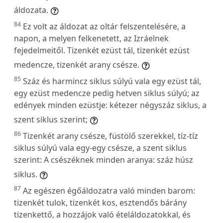
áldozata.
84
Ez volt az áldozat az oltár felszentelésére, a
napon, a melyen felkenetett, az Izráelnek
fejedelmeitől. Tizenkét ezüst tál, tizenkét ezüst
medencze, tizenkét arany csésze.
85
Száz és harmincz siklus súlyú vala egy ezüst tál,
egy ezüst medencze pedig hetven siklus súlyú; az
edények minden ezüstje: kétezer négyszáz siklus, a
szent siklus szerint;
86
Tizenkét arany csésze, füstölő szerekkel, tíz-tíz
siklus súlyú vala egy-egy csésze, a szent siklus
szerint: A csészéknek minden aranya: száz húsz
siklus.
87
Az egészen égőáldozatra való minden barom:
tizenkét tulok, tizenkét kos, esztendős bárány
tizenkettő, a hozzájok való ételáldozatokkal, és