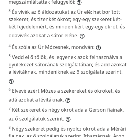
megszámláltattak felügyelői:
3
És vivék az ő áldozatukat az Úr elé: hat borított
szekeret, és tizenkét ökröt; egy-egy szekeret két-
két fejedelemért, és mindenikért egy-egy ökröt; és
odavivék azokat a sátor elébe.
4
És szóla az Úr Mózesnek, mondván:
5
Vedd el ő tőlök, és legyenek azok felhasználva a
gyülekezet sátorának szolgálatában; és add azokat
a lévitáknak, mindeniknek az ő szolgálata szerint.
6
Elvevé azért Mózes a szekereket és ökröket, és
adá azokat a lévitáknak.
7
Két szekeret és négy ökröt ada a Gerson fiainak,
az ő szolgálatuk szerint.
8
Négy szekeret pedig és nyolcz ökröt ada a Mérári
fiainak, az ő szolgálatuk szerint, Ithamárnak, Áron