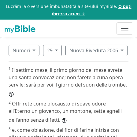
Lucrăm la o versiune îmbunătățită a site-ului myBible.
O poți
încerca acum →
Numeri
29
Nuova Riveduta 2006
1
Il settimo mese, il primo giorno del mese avrete
una santa convocazione; non farete alcuna opera
servile; sarà per voi il giorno del suon delle trombe.
2
Offrirete come olocausto di soave odore
all’Eterno un giovenco, un montone, sette agnelli
dell’anno senza difetti,
3
e, come oblazione, del fior di farina intrisa con