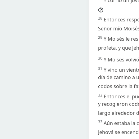
Y corrió un jov
28
Entonces respo
Señor mío Moisés
29
Y Moisés le res
profeta, y que Jeh
30
Y Moisés volvió
31
Y vino un vient
día de camino a u
codos sobre la faz
32
Entonces el pue
y recogieron codo
largo alrededor 
33
Aún estaba la c
Jehová se encendi