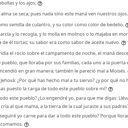
ebollas y los ajos;
 alma se seca; pues nada sino este maná ven nuestros ojos.
omo semilla de culantro, y su color como color de bedelio.
arcía y lo recogía, y lo molía en molinos o lo majaba en mort
a de él tortas; su sabor era como sabor de aceite nuevo.
día el rocío sobre el campamento de noche, el maná desce
 pueblo, que lloraba por sus familias, cada uno a la puerta d
encendió en gran manera; también le pareció mal a Moisés.
 Jehová: ¿Por qué has hecho mal a tu siervo? ¿y por qué no 
has puesto la carga de todo este pueblo sobre mí?
todo este pueblo? ¿Lo engendré yo, para que me digas: Lléva
cría al que mama, a la tierra de la cual juraste a sus padres
eguiré yo carne para dar a todo este pueblo? Porque lloran
e comamos.