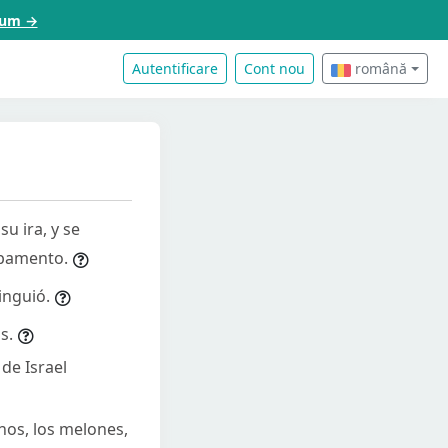
acum →
Autentificare
Cont nou
română
u ira, y se
mpamento.
inguió.
s.
 de Israel
os, los melones,