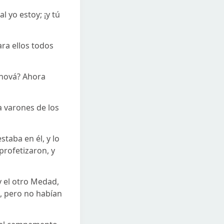
l yo estoy; ¡y tú
ara ellos todos
ehová? Ahora
ta varones de los
staba en él, y lo
profetizaron, y
 el otro Medad,
s, pero no habían