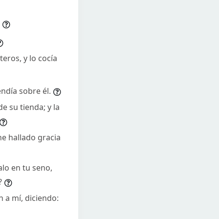
eros, y lo cocía
ndía sobre él.
e su tienda; y la
he hallado gracia
lo en tu seno,
?
 a mí, diciendo: