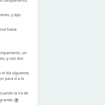
n el campamento.
nes, y dijo:
hová fuese
l campamento, un
to, y casi dos
el día siguiente,
n para sí a lo
 cuando la ira de
 grande.