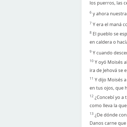
los puerros, las c
6
y ahora nuestra
7
Y era el maná c
8
El pueblo se esp
en caldera o hací
9
Y cuando descen
10
Y oyó Moisés al
ira de Jehová se 
11
Y dijo Moisés a
en tus ojos, que 
12
¿Concebí yo a 
como lleva la que 
13
¿De dónde cons
Danos carne qu