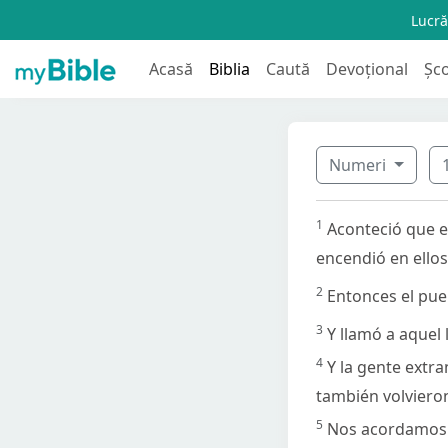
Lucră
Acasă
Biblia
Caută
Devoțional
Șc
Numeri
1
Aconteció que el
encendió en ello
2
Entonces el pueb
3
Y llamó a aquel 
4
Y la gente extra
también volvieron
5
Nos acordamos d