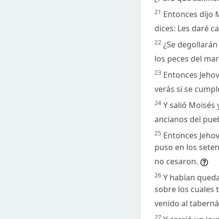
21
Entonces dijo M
dices: Les daré 
22
¿Se degollarán 
los peces del ma
23
Entonces Jehov
verás si se cumpl
24
Y salió Moisés 
ancianos del pueb
25
Entonces Jehová
puso en los seten
no cesaron.
26
Y habían queda
sobre los cuales 
venido al tabern
27