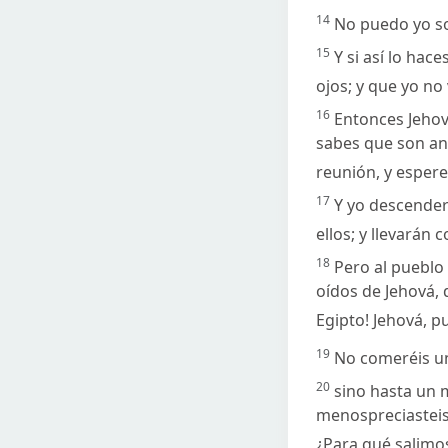
14
No puedo yo so
15
Y si así lo hac
ojos; y que yo no
16
Entonces Jehov
sabes que son anc
reunión, y esperen
17
Y yo descenderé
ellos; y llevarán 
18
Pero al pueblo
oídos de Jehová, 
Egipto! Jehová, p
19
No comeréis un d
20
sino hasta un m
menospreciasteis 
¿Para qué salimo