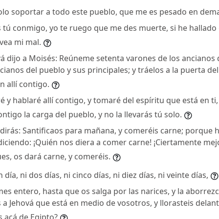
lo soportar a todo este pueblo, que me es pesado en dema
es tú conmigo, yo te ruego que me des muerte, si he hallado 
 vea mi mal.
á dijo a Moisés: Reúneme setenta varones de los ancianos d
ianos del pueblo y sus principales; y tráelos a la puerta de
 allí contigo.
 y hablaré allí contigo, y tomaré del espíritu que está en ti
contigo la carga del pueblo, y no la llevarás tú solo.
 dirás: Santificaos para mañana, y comeréis carne; porque h
diciendo: ¡Quién nos diera a comer carne! ¡Ciertamente mej
ues, os dará carne, y comeréis.
ía, ni dos días, ni cinco días, ni diez días, ni veinte días,
es entero, hasta que os salga por las narices, y la aborrez
a Jehová que está en medio de vosotros, y llorasteis delante
s acá de Egipto?