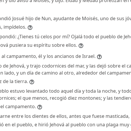
en y dio aviso a Moisés, y dijo: Eldad y Medad profetizan e
ndió Josué hijo de Nun, ayudante de Moisés, uno de sus jóve
, impídelos.
pondió: ¿Tienes tú celos por mí? Ojalá todo el pueblo de Je
ová pusiera su espíritu sobre ellos.
 al campamento, él y los ancianos de Israel.
o de Jehová, y trajo codornices del mar, y las dejó sobre e
n lado, y un día de camino al otro, alrededor del campamen
 de la tierra.
blo estuvo levantado todo aquel día y toda la noche, y todo 
rnices; el que menos, recogió diez montones; y las tendiero
del campamento.
arne entre los dientes de ellos, antes que fuese masticada,
ó en el pueblo, e hirió Jehová al pueblo con una plaga muy