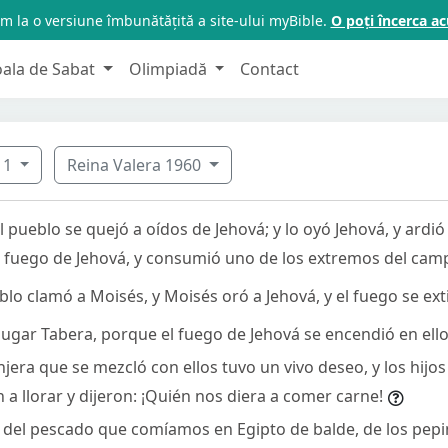
m la o versiune îmbunătățită a site-ului myBible.
O poți încerca 
oala de Sabat
Olimpiadă
Contact
11
Reina Valera 1960
 pueblo se quejó a oídos de Jehová; y lo oyó Jehová, y ardió s
s fuego de Jehová, y consumió uno de los extremos del ca
lo clamó a Moisés, y Moisés oró a Jehová, y el fuego se ext
lugar Tabera, porque el fuego de Jehová se encendió en ello
njera que se mezcló con ellos tuvo un vivo deseo, y los hijos
 a llorar y dijeron: ¡Quién nos diera a comer carne!
el pescado que comíamos en Egipto de balde, de los pepin