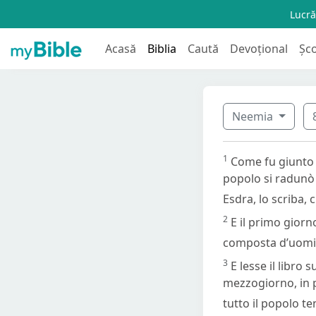
Lucră
Acasă
Biblia
Caută
Devoțional
Șc
Neemia
1
Come fu giunto il
popolo si radunò 
Esdra, lo scriba, 
2
E il primo giorn
composta d’uomini
3
E lesse il libro 
mezzogiorno, in p
tutto il popolo te