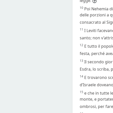
legge.
10
Poi Nehemia di
delle porzioni a 
consacrato al Sign
11
I Leviti faceva
santo; non v’attris
12
E tutto il popo
festa, perché ave
13
Il secondo giorn
Esdra, lo scriba, 
14
E trovarono scr
d’Israele doveano
15
e che in tutte 
monte, e portatene
ombrosi, per fare