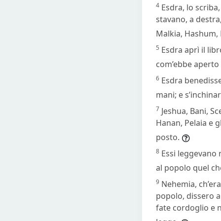
4
Esdra, lo scriba
stavano, a destra,
Malkia, Hashum, 
5
Esdra aprì il li
com’ebbe aperto il
6
Esdra benedisse 
mani; e s’inchinar
7
Jeshua, Bani, Sc
Hanan, Pelaia e gl
posto.
8
Essi leggevano n
al popolo quel c
9
Nehemia, ch’era 
popolo, dissero a
fate cordoglio e 