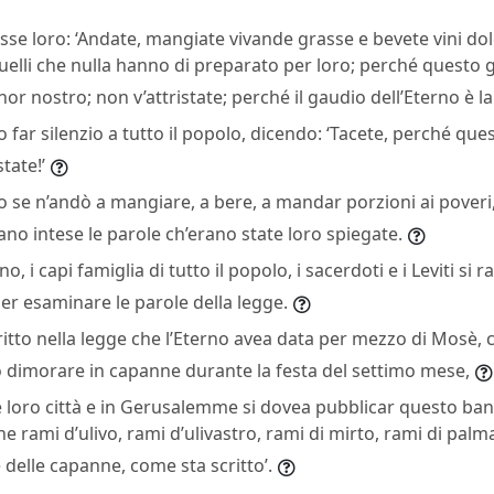
sse loro: ‘Andate, mangiate vivande grasse e bevete vini do
quelli che nulla hanno di preparato per loro; perché questo 
or nostro; non v’attristate; perché il gaudio dell’Eterno è la
no far silenzio a tutto il popolo, dicendo: ‘Tacete, perché que
tate!’
lo se n’andò a mangiare, a bere, a mandar porzioni ai poveri,
ano intese le parole ch’erano state loro spiegate.
o, i capi famiglia di tutto il popolo, i sacerdoti e i Leviti s
per esaminare le parole della legge.
itto nella legge che l’Eterno avea data per mezzo di Mosè, ch
 dimorare in capanne durante la festa del settimo mese,
le loro città e in Gerusalemme si dovea pubblicar questo ban
 rami d’ulivo, rami d’ulivastro, rami di mirto, rami di palma
 delle capanne, come sta scritto’.