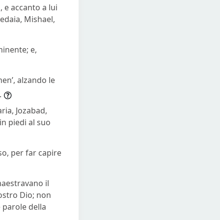
, e accanto a lui
Pedaia, Mishael,
minente; e,
men’, alzando le
.
ria, Jozabad,
in piedi al suo
so, per far capire
maestravano il
vostro Dio; non
 parole della