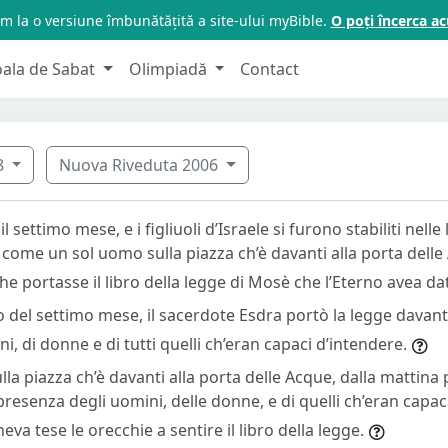
m la o versiune îmbunătățită a site-ului myBible.
O poți încerca 
oala de Sabat
Olimpiadă
Contact
8
Nuova Riveduta 2006
 settimo mese, e i figliuoli d’Israele si furono stabiliti nelle l
come un sol uomo sulla piazza ch’è davanti alla porta delle 
che portasse il libro della legge di Mosè che l’Eterno avea dat
o del settimo mese, il sacerdote Esdra portò la legge davant
, di donne e di tutti quelli ch’eran capaci d’intendere.
sulla piazza ch’è davanti alla porta delle Acque, dalla mattina
resenza degli uomini, delle donne, e di quelli ch’eran capaci
neva tese le orecchie a sentire il libro della legge.