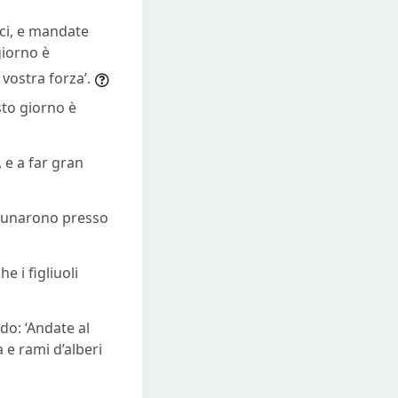
lci, e mandate
giorno è
 vostra forza’.
sto giorno è
 e a far gran
i raunarono presso
e i figliuoli
do: ‘Andate al
 e rami d’alberi