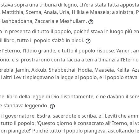
, stava sopra una tribuna di legno, ch’era stata fatta apposta
 Mattithia, Scema, Anaia, Uria, Hilkia e Maaseia; a sinistra, 
Hashbaddana, Zaccaria e Meshullam.
bro in presenza di tutto il popolo, poiché stava in luogo più e
 libro, tutto il popolo s’alzò in piedi.
l’Eterno, l’Iddio grande, e tutto il popolo rispose: ‘Amen, a
ono, e si prostrarono con la faccia a terra dinanzi all’Eterno
erebia, Jamin, Akkub, Shabbethai, Hodia, Maaseia, Kelita, Aza
i altri Leviti spiegavano la legge al popolo, e il popolo stava 
el libro della legge di Dio distintamente; e ne davano il sen
he s’andava leggendo.
il governatore, Esdra, sacerdote e scriba, e i Leviti che am
 tutto il popolo: ‘Questo giorno è consacrato all’Eterno, al 
non piangete!’ Poiché tutto il popolo piangeva, ascoltando le