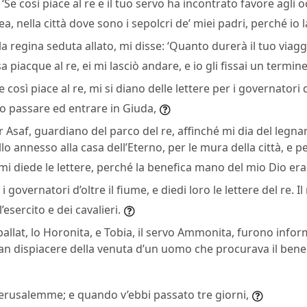
: ‘Se così piace al re e il tuo servo ha incontrato favore agli o
 nella città dove sono i sepolcri de’ miei padri, perché io la 
a la regina seduta allato, mi disse: ‘Quanto durerà il tuo via
sa piacque al re, ei mi lasciò andare, e io gli fissai un termin
‘Se così piace al re, mi si diano delle lettere per i governatori 
no passare ed entrare in Giuda,
r Asaf, guardiano del parco del re, affinché mi dia del legn
llo annesso alla casa dell’Eterno, per le mura della città, e p
re mi diede le lettere, perché la benefica mano del mio Dio er
i governatori d’oltre il fiume, e diedi loro le lettere del re. 
’esercito e dei cavalieri.
llat, lo Horonita, e Tobia, il servo Ammonita, furono infor
an dispiacere della venuta d’un uomo che procurava il bene d
Gerusalemme; e quando v’ebbi passato tre giorni,