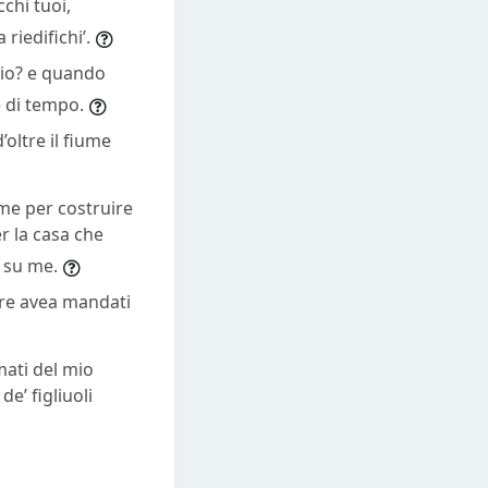
cchi tuoi,
riedifichi’.
ggio? e quando
e di tempo.
d’oltre il fiume
ame per costruire
er la casa che
a su me.
Il re avea mandati
mati del mio
e’ figliuoli