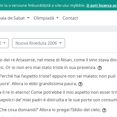
m la o versiune îmbunătățită a site-ului myBible.
O poți încerca 
oala de Sabat
Olimpiadă
Contact
2
Nuova Riveduta 2006
 del re Artaserse, nel mese di Nisan, come il vino stava dinan
orsi. Or io non ero mai stato triste in sua presenza.
: ‘Perché hai l’aspetto triste? eppure non sei malato; non può
cuore’. Allora io ebbi grandissima paura,
Viva il re in eterno! Come potrebbe il mio aspetto non esser tr
 sepolcri de’ miei padri è distrutta e le sue porte son consum
 ‘Che cosa domandi?’ Allora io pregai l’Iddio del cielo;