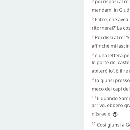
5
poi risposi al re
mandami in Giudea,
6
E il re, che ave
ritornerai?’ La co
7
Poi dissi al re: 
affinché mi lasci
8
e una lettera pe
le porte del caste
abiterò io’. E il 
9
Io giunsi presso 
meco dei capi dell
10
E quando Samba
arrivo, ebbero gr
d’Israele.
11
Così giunsi a 