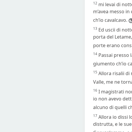
12
mi levai di not
m’avea messo in 
ch’io cavalcavo.
13
Ed uscii di not
porta del Letame
porte erano cons
14
Passai presso l
giumento ch’io c
15
Allora risalii d
Valle, me ne torna
16
I magistrati n
io non avevo detto
alcuno di quelli c
17
Allora io dissi
distrutta, e le s