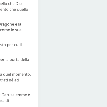
uello che Dio
ento che quello
 Dragone e la
 come le sue
to per cui il
per la porta della
o a quel momento,
trati né ad
amo; Gerusalemme è
ra di