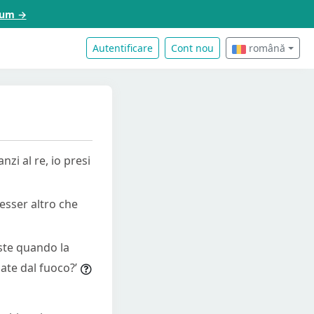
acum →
Autentificare
Cont nou
română
zi al re, io presi
 esser altro che
iste quando la
ate dal fuoco?’