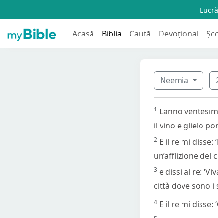
Lucră
Acasă
Biblia
Caută
Devoțional
Șc
Neemia
1
L’anno ventesimo
il vino e glielo p
2
E il re mi disse
un’afflizione del 
3
e dissi al re: ‘
città dove sono i
4
E il re mi disse: