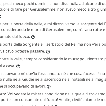
te, presi meco pochi uomini, e non dissi nulla ad alcuno di q
cuore di fare per Gerusalemme; non avevo meco altro gium
te per la porta della Valle, e mi diressi verso la sorgente del
, considerando le mura di Gerusalemme, com’erano rotte e
umate dal fuoco.
a porta della Sorgente e il serbatoio del Re, ma non v’era pos
avalcavo potesse passare.
i notte la valle, sempre considerando le mura; poi, rientrato 
i a casa.
on sapevano né dov’io fossi andato né che cosa facessi. Fin
 nulla né ai Giudei né ai sacerdoti né ai notabili né ai magis
he si occupavano di lavori.
 loro: ‘Voi vedete la misera condizione nella quale ci trovi
ue porte son consumate dal fuoco! Venite, riedifichiamo le mu