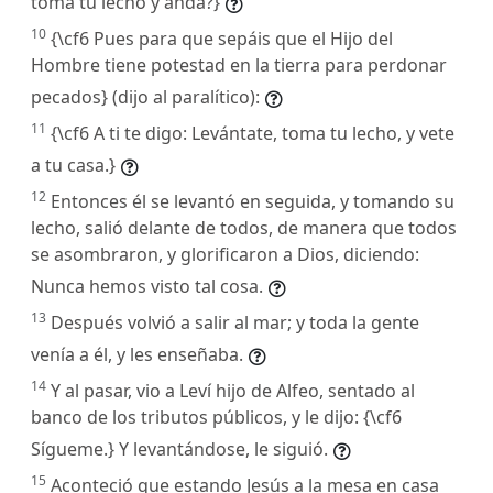
toma tu lecho y anda?}
10
{\cf6 Pues para que sepáis que el Hijo del
Hombre tiene potestad en la tierra para perdonar
pecados} (dijo al paralítico):
11
{\cf6 A ti te digo: Levántate, toma tu lecho, y vete
a tu casa.}
12
Entonces él se levantó en seguida, y tomando su
lecho, salió delante de todos, de manera que todos
se asombraron, y glorificaron a Dios, diciendo:
Nunca hemos visto tal cosa.
13
Después volvió a salir al mar; y toda la gente
venía a él, y les enseñaba.
14
Y al pasar, vio a Leví hijo de Alfeo, sentado al
banco de los tributos públicos, y le dijo: {\cf6
Sígueme.} Y levantándose, le siguió.
15
Aconteció que estando Jesús a la mesa en casa