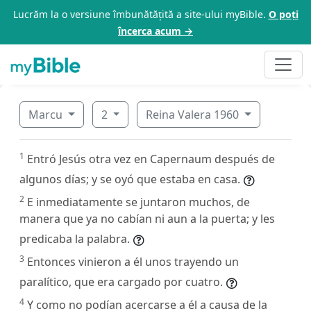
Lucrăm la o versiune îmbunătățită a site-ului myBible.
O poți
încerca acum →
Marcu
2
Reina Valera 1960
1
Entró Jesús otra vez en Capernaum después de
algunos días; y se oyó que estaba en casa.
2
E inmediatamente se juntaron muchos, de
manera que ya no cabían ni aun a la puerta; y les
predicaba la palabra.
3
Entonces vinieron a él unos trayendo un
paralítico, que era cargado por cuatro.
4
Y como no podían acercarse a él a causa de la