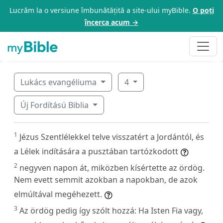
Lucrăm la o versiune îmbunătățită a site-ului myBible.
O poți
încerca acum →
Lukács evangéliuma
4
Új Fordítású Biblia
1
Jézus Szentlélekkel telve visszatért a Jordántól, és
a Lélek indítására a pusztában tartózkodott
2
negyven napon át, miközben kísértette az ördög.
Nem evett semmit azokban a napokban, de azok
elmúltával megéhezett.
3
Az ördög pedig így szólt hozzá: Ha Isten Fia vagy,