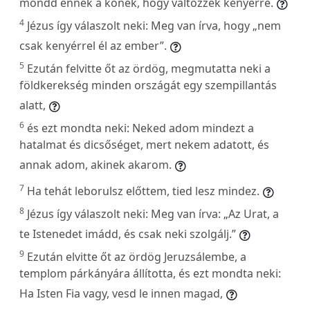
mondd ennek a kőnek, hogy változzék kenyérré.
4
Jézus így válaszolt neki: Meg van írva, hogy „nem
csak kenyérrel él az ember”.
5
Ezután felvitte őt az ördög, megmutatta neki a
földkerekség minden országát egy szempillantás
alatt,
6
és ezt mondta neki: Neked adom mindezt a
hatalmat és dicsőséget, mert nekem adatott, és
annak adom, akinek akarom.
7
Ha tehát leborulsz előttem, tied lesz mindez.
8
Jézus így válaszolt neki: Meg van írva: „Az Urat, a
te Istenedet imádd, és csak neki szolgálj.”
9
Ezután elvitte őt az ördög Jeruzsálembe, a
templom párkányára állította, és ezt mondta neki:
Ha Isten Fia vagy, vesd le innen magad,