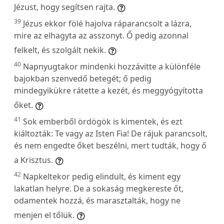
Jézust, hogy segítsen rajta.
39
Jézus ekkor fölé hajolva ráparancsolt a lázra,
mire az elhagyta az asszonyt. Ő pedig azonnal
felkelt, és szolgált nekik.
40
Napnyugtakor mindenki hozzávitte a különféle
bajokban szenvedő betegét; ő pedig
mindegyikükre rátette a kezét, és meggyógyította
őket.
41
Sok emberből ördögök is kimentek, és ezt
kiáltozták: Te vagy az Isten Fia! De rájuk parancsolt,
és nem engedte őket beszélni, mert tudták, hogy ő
a Krisztus.
42
Napkeltekor pedig elindult, és kiment egy
lakatlan helyre. De a sokaság megkereste őt,
odamentek hozzá, és marasztalták, hogy ne
menjen el tőlük.