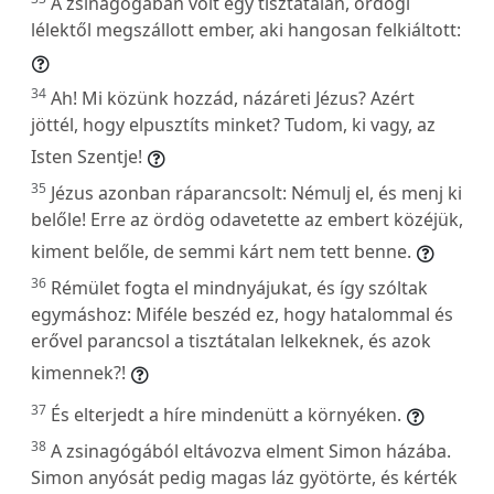
A zsinagógában volt egy tisztátalan, ördögi
lélektől megszállott ember, aki hangosan felkiáltott:
34
Ah! Mi közünk hozzád, názáreti Jézus? Azért
jöttél, hogy elpusztíts minket? Tudom, ki vagy, az
Isten Szentje!
35
Jézus azonban ráparancsolt: Némulj el, és menj ki
belőle! Erre az ördög odavetette az embert közéjük,
kiment belőle, de semmi kárt nem tett benne.
36
Rémület fogta el mindnyájukat, és így szóltak
egymáshoz: Miféle beszéd ez, hogy hatalommal és
erővel parancsol a tisztátalan lelkeknek, és azok
kimennek?!
37
És elterjedt a híre mindenütt a környéken.
38
A zsinagógából eltávozva elment Simon házába.
Simon anyósát pedig magas láz gyötörte, és kérték