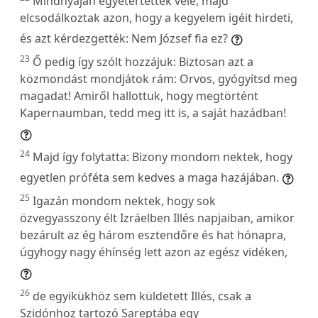
Mindnyájan egyetértettek vele, majd
elcsodálkoztak azon, hogy a kegyelem igéit hirdeti,
és azt kérdezgették: Nem József fia ez?
23
Ő pedig így szólt hozzájuk: Biztosan azt a
közmondást mondjátok rám: Orvos, gyógyítsd meg
magadat! Amiről hallottuk, hogy megtörtént
Kapernaumban, tedd meg itt is, a saját hazádban!
24
Majd így folytatta: Bizony mondom nektek, hogy
egyetlen próféta sem kedves a maga hazájában.
25
Igazán mondom nektek, hogy sok
özvegyasszony élt Izráelben Illés napjaiban, amikor
bezárult az ég három esztendőre és hat hónapra,
úgyhogy nagy éhínség lett azon az egész vidéken,
26
de egyikükhöz sem küldetett Illés, csak a
Szidónhoz tartozó Sareptába egy