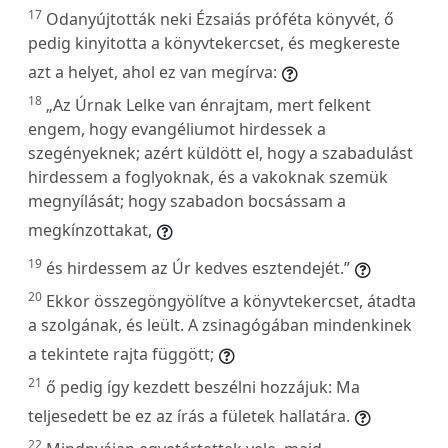
17
Odanyújtották neki Ézsaiás próféta könyvét, ő
pedig kinyitotta a könyvtekercset, és megkereste
azt a helyet, ahol ez van megírva:
18
„Az Úrnak Lelke van énrajtam, mert felkent
engem, hogy evangéliumot hirdessek a
szegényeknek; azért küldött el, hogy a szabadulást
hirdessem a foglyoknak, és a vakoknak szemük
megnyílását; hogy szabadon bocsássam a
megkínzottakat,
19
és hirdessem az Úr kedves esztendejét.”
20
Ekkor összegöngyölítve a könyvtekercset, átadta
a szolgának, és leült. A zsinagógában mindenkinek
a tekintete rajta függött;
21
ő pedig így kezdett beszélni hozzájuk: Ma
teljesedett be ez az írás a fületek hallatára.
22