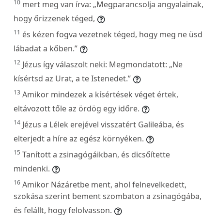
10
mert meg van írva: „Megparancsolja angyalainak,
hogy őrizzenek téged,
11
és kézen fogva vezetnek téged, hogy meg ne üsd
lábadat a kőben.”
12
Jézus így válaszolt neki: Megmondatott: „Ne
kísértsd az Urat, a te Istenedet.”
13
Amikor mindezek a kísértések véget értek,
eltávozott tőle az ördög egy időre.
14
Jézus a Lélek erejével visszatért Galileába, és
elterjedt a híre az egész környéken.
15
Tanított a zsinagógáikban, és dicsőítette
mindenki.
16
Amikor Názáretbe ment, ahol felnevelkedett,
szokása szerint bement szombaton a zsinagógába,
és felállt, hogy felolvasson.