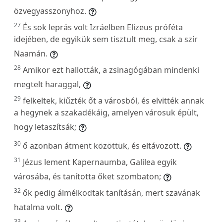
özvegyasszonyhoz.
27
És sok leprás volt Izráelben Elizeus próféta
idejében, de egyikük sem tisztult meg, csak a szír
Naamán.
28
Amikor ezt hallották, a zsinagógában mindenki
megtelt haraggal,
29
felkeltek, kiűzték őt a városból, és elvitték annak
a hegynek a szakadékáig, amelyen városuk épült,
hogy letaszítsák;
30
ő azonban átment közöttük, és eltávozott.
31
Jézus lement Kapernaumba, Galilea egyik
városába, és tanította őket szombaton;
32
ők pedig álmélkodtak tanításán, mert szavának
hatalma volt.
33