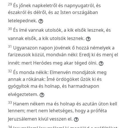
29
És jőnek napkeletről és napnyugatról, és
északról és délről, és az Isten országában
letelepednek.
30
És ímé vannak utolsók, a kik elsők lesznek, és
vannak elsők, a kik utolsók lesznek.
31
Ugyanazon napon jövének ő hozzá némelyek a
farizeusok közül, mondván néki: Eredj ki és menj el
innét: mert Heródes meg akar téged ölni.
32
És monda nékik: Elmenvén mondjátok meg
annak a rókának: Ímé ördögöket űzök ki és
gyógyítok ma és holnap, és harmadnapon
elvégeztetem.
33
Hanem nékem ma és holnap és azután úton kell
lennem; mert nem lehetséges, hogy a próféta
Jeruzsálemen kívül vesszen el.
34