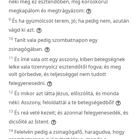
néki még ez esztendőben, míg köröskörül
megkapálom és megtrágyázom:
9
És ha gyümölcsöt terem, jó; ha pedig nem, azután
vágd ki azt.
10
Tanít vala pedig szombatnapon egy
zsinagógában.
11
És ímé vala ott egy asszony, kiben betegségnek
lelke vala tizennyolcz esztendőtől fogva; és meg
volt görbedve, és teljességgel nem tudott
felegyenesedni.
12
És mikor azt látta Jézus, előszólítá, és monda
néki: Asszony, feloldattál a te betegségedből!
13
És reá veté kezeit; és azonnal felegyenesedék, és
dicsőíté az Istent.
14
Felelvén pedig a zsinagógafő, haragudva, hogy