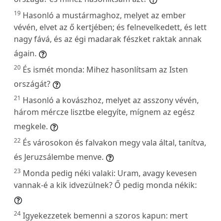
19
Hasonló a mustármaghoz, melyet az ember
vévén, elvet az ő kertjében; és felnevelkedett, és lett
nagy fává, és az égi madarak fészket raktak annak
ágain.
20
És ismét monda: Mihez hasonlítsam az Isten
országát?
21
Hasonló a kovászhoz, melyet az asszony vévén,
három mércze lisztbe elegyíte, mígnem az egész
megkele.
22
És városokon és falvakon megy vala által, tanítva,
és Jeruzsálembe menve.
23
Monda pedig néki valaki: Uram, avagy kevesen
vannak-é a kik idvezülnek? Ő pedig monda nékik:
24
Igyekezzetek bemenni a szoros kapun: mert