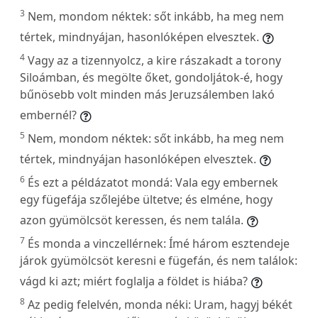
3
Nem, mondom néktek: sőt inkább, ha meg nem
tértek, mindnyájan, hasonlóképen elvesztek.
4
Vagy az a tizennyolcz, a kire rászakadt a torony
Siloámban, és megölte őket, gondoljátok-é, hogy
bűnösebb volt minden más Jeruzsálemben lakó
embernél?
5
Nem, mondom néktek: sőt inkább, ha meg nem
tértek, mindnyájan hasonlóképen elvesztek.
6
És ezt a példázatot mondá: Vala egy embernek
egy fügefája szőlejébe ültetve; és elméne, hogy
azon gyümölcsöt keressen, és nem talála.
7
És monda a vinczellérnek: Ímé három esztendeje
járok gyümölcsöt keresni e fügefán, és nem találok:
vágd ki azt; miért foglalja a földet is hiába?
8
Az pedig felelvén, monda néki: Uram, hagyj békét