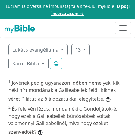
Lucrăm la o versiune îmbunătățită a site-ului myBible.
O poți
încerca acum →
Lukács evangéliuma
13
Károli Biblia
1
Jövének pedig ugyanazon időben némelyek, kik
néki hírt mondának a Galileabeliek felől, kiknek
vérét Pilátus az ő áldozatukkal elegyítette.
2
És felelvén Jézus, monda nékik: Gondoljátok-é,
hogy ezek a Galileabeliek bűnösebbek voltak
valamennyi Galileabelinél, mivelhogy ezeket
szenvedték?