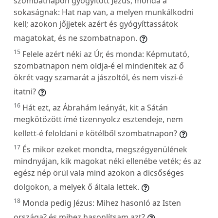
szombatnapon gyógyított Jézus, monda a
sokaságnak: Hat nap van, a melyen munkálkodni
kell; azokon jőjjetek azért és gyógyíttassátok
magatokat, és ne szombatnapon.
15
Felele azért néki az Úr, és monda: Képmutató,
szombatnapon nem oldja-é el mindenitek az ő
ökrét vagy szamarát a jászoltól, és nem viszi-é
itatni?
16
Hát ezt, az Ábrahám leányát, kit a Sátán
megkötözött ímé tizennyolcz esztendeje, nem
kellett-é feloldani e kötélből szombatnapon?
17
És mikor ezeket mondta, megszégyenülének
mindnyájan, kik magokat néki ellenébe veték; és az
egész nép örül vala mind azokon a dicsőséges
dolgokon, a melyek ő általa lettek.
18
Monda pedig Jézus: Mihez hasonló az Isten
országa? és mihez hasonlítsam azt?