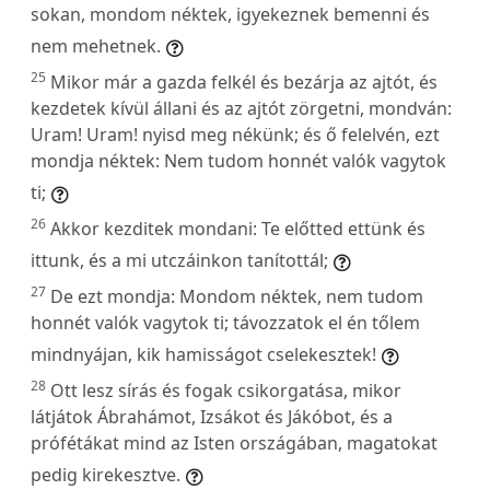
sokan, mondom néktek, igyekeznek bemenni és
nem mehetnek.
25
Mikor már a gazda felkél és bezárja az ajtót, és
kezdetek kívül állani és az ajtót zörgetni, mondván:
Uram! Uram! nyisd meg nékünk; és ő felelvén, ezt
mondja néktek: Nem tudom honnét valók vagytok
ti;
26
Akkor kezditek mondani: Te előtted ettünk és
ittunk, és a mi utczáinkon tanítottál;
27
De ezt mondja: Mondom néktek, nem tudom
honnét valók vagytok ti; távozzatok el én tőlem
mindnyájan, kik hamisságot cselekesztek!
28
Ott lesz sírás és fogak csikorgatása, mikor
látjátok Ábrahámot, Izsákot és Jákóbot, és a
prófétákat mind az Isten országában, magatokat
pedig kirekesztve.