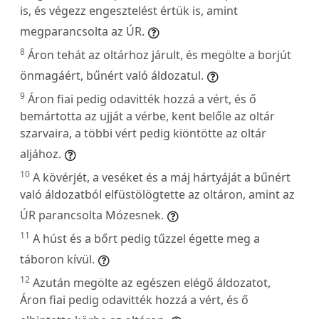
is, és végezz engesztelést értük is, amint
megparancsolta az ÚR.
8
Áron tehát az oltárhoz járult, és megölte a borjút
önmagáért, bűnért való áldozatul.
9
Áron fiai pedig odavitték hozzá a vért, és ő
bemártotta az ujját a vérbe, kent belőle az oltár
szarvaira, a többi vért pedig kiöntötte az oltár
aljához.
10
A kövérjét, a veséket és a máj hártyáját a bűnért
való áldozatból elfüstölögtette az oltáron, amint az
ÚR parancsolta Mózesnek.
11
A húst és a bőrt pedig tűzzel égette meg a
táboron kívül.
12
Azután megölte az egészen elégő áldozatot,
Áron fiai pedig odavitték hozzá a vért, és ő