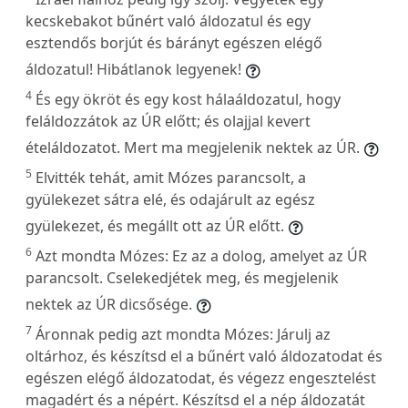
kecskebakot bűnért való áldozatul és egy
esztendős borjút és bárányt egészen elégő
áldozatul! Hibátlanok legyenek!
4
És egy ökröt és egy kost hálaáldozatul, hogy
feláldozzátok az ÚR előtt; és olajjal kevert
ételáldozatot. Mert ma megjelenik nektek az ÚR.
5
Elvitték tehát, amit Mózes parancsolt, a
gyülekezet sátra elé, és odajárult az egész
gyülekezet, és megállt ott az ÚR előtt.
6
Azt mondta Mózes: Ez az a dolog, amelyet az ÚR
parancsolt. Cselekedjétek meg, és megjelenik
nektek az ÚR dicsősége.
7
Áronnak pedig azt mondta Mózes: Járulj az
oltárhoz, és készítsd el a bűnért való áldozatodat és
egészen elégő áldozatodat, és végezz engesztelést
magadért és a népért. Készítsd el a nép áldozatát