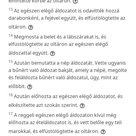
elhintette körbe az oltáron.
13
Az egészen elégő áldozatot is odavitték hozzá
darabonként, a fejével együtt, és elfüstölögtette az
oltáron.
14
Megmosta a belet és a lábszárakat is, és
elfüstölögtette az oltáron az egészen elégő
áldozattal együtt.
15
Azután bemutatta a nép áldozatát. Vette ugyanis
a bűnért való áldozat bakját, amely a népé, megölte
és feláldozta bűnért való áldozatul, úgy, mint az
előbbit.
16
Azután előhozta az egészen elégő áldozatot, és
elkészítette azt szokás szerint.
17
A reggeli egészen elégő áldozaton kívül még
előhozta az ételáldozatot is, és vett belőle egy teli
marokkal, és elfüstölögtette az oltáron.