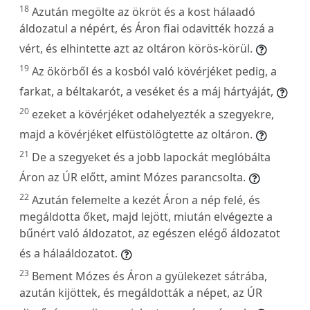
18
Azután megölte az ökröt és a kost hálaadó
áldozatul a népért, és Áron fiai odavitték hozzá a
vért, és elhintette azt az oltáron körös-körül.
19
Az ökörből és a kosból való kövérjéket pedig, a
farkat, a béltakarót, a veséket és a máj hártyáját,
20
ezeket a kövérjéket odahelyezték a szegyekre,
majd a kövérjéket elfüstölögtette az oltáron.
21
De a szegyeket és a jobb lapockát meglóbálta
Áron az ÚR előtt, amint Mózes parancsolta.
22
Azután felemelte a kezét Áron a nép felé, és
megáldotta őket, majd lejött, miután elvégezte a
bűnért való áldozatot, az egészen elégő áldozatot
és a hálaáldozatot.
23
Bement Mózes és Áron a gyülekezet sátrába,
azután kijöttek, és megáldották a népet, az ÚR