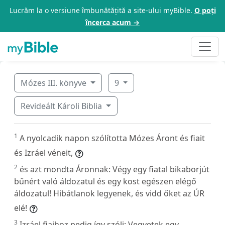
Lucrăm la o versiune îmbunătățită a site-ului myBible.
O poți
încerca acum →
Mózes III. könyve
9
Revideált Károli Biblia
1
A nyolcadik napon szólította Mózes Áront és fiait
és Izráel véneit,
2
és azt mondta Áronnak: Végy egy fiatal bikaborjút
bűnért való áldozatul és egy kost egészen elégő
áldozatul! Hibátlanok legyenek, és vidd őket az ÚR
elé!
3
Izráel fiaihoz pedig így szólj: Vegyetek egy