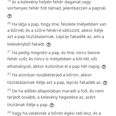
19
és a kelevény helyén fehér daganat vagy
vörhenyes fehér folt támad, jelentkezzen a papnál.
20
Ha látja a pap, hogy íme, felülete mélyebben van
a bőrnél, és a szőre fehérré változott, akkor ítélje
azt a pap tisztátalannak. Leprás fakadék az, ami a
kelevényből fakadt.
21
Ha pedig megnézi a pap, és íme, nincs benne
fehér szőr, és nincs is mélyebben a bőrnél, sőt
elhalványult, akkor különítse el a pap hét napig.
22
Ha azonban továbbterjed a bőrön, akkor
tisztátalannak ítélje azt a pap, leprás fakadék az.
23
De ha előbbi állapotában maradt a folt, és nem
terjedt tovább, a kelevény hegedése az, azért
tisztának ítélje a pap.
24
Vagy ha valakinek a bőrén égési seb lesz, és a