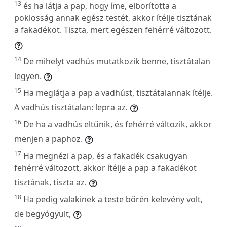
13
és ha látja a pap, hogy íme, elborította a
poklosság annak egész testét, akkor ítélje tisztának
a fakadékot. Tiszta, mert egészen fehérré változott.
14
De mihelyt vadhús mutatkozik benne, tisztátalan
legyen.
15
Ha meglátja a pap a vadhúst, tisztátalannak ítélje.
A vadhús tisztátalan: lepra az.
16
De ha a vadhús eltűnik, és fehérré változik, akkor
menjen a paphoz.
17
Ha megnézi a pap, és a fakadék csakugyan
fehérré változott, akkor ítélje a pap a fakadékot
tisztának, tiszta az.
18
Ha pedig valakinek a teste bőrén kelevény volt,
de begyógyult,