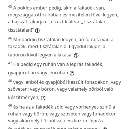
45
A poklos ember pedig, akin a fakadék van,
megszaggatott ruhában és mezítelen fővel legyen,
a bajszát takarja el, és ezt kiáltsa: „Tisztátalan,
tisztátalan!”
46
Mindaddig tisztátalan legyen, amíg rajta van a
fakadék, mert tisztátalan ő. Egyedül lakjon, a
táboron kívül legyen a lakása.
47
Ha pedig egy ruhán van a leprás fakadék,
gyapjúruhán vagy lenruhán
48
vagy lenből és gyapjúból készült fonadékon, vagy
szöveten; vagy bőrön, vagy valamely bőrből való
készítményen;
49
és ha az a fakadék zöld vagy vörhenyes színű a
ruhán vagy bőrön, vagy szöveten vagy fonadékon
vagy akármely bőrből való eszközön: leprás
fakadék az, mutassák meg azért a papnak.