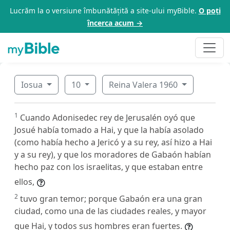
Lucrăm la o versiune îmbunătățită a site-ului myBible.
O poți
încerca acum →
Iosua
10
Reina Valera 1960
1
Cuando Adonisedec rey de Jerusalén oyó que
Josué había tomado a Hai, y que la había asolado
(como había hecho a Jericó y a su rey, así hizo a Hai
y a su rey), y que los moradores de Gabaón habían
hecho paz con los israelitas, y que estaban entre
ellos,
2
tuvo gran temor; porque Gabaón era una gran
ciudad, como una de las ciudades reales, y mayor
que Hai, y todos sus hombres eran fuertes.