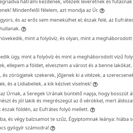
egriadva hátrálni kezdenek, vitézeik leveretnek és futásnak
enek! Mindenfelől félelem, azt mondja az Úr.
gyors, és az erős sem menekülhet el; észak felé, az Eufrátes
hullanak.
i növekedik, mint a folyóvíz, és olyan, mint a megháborodott
dik úgy, mint a folyóvíz és mint a megháborodott vizű fol
, ellepem a földet, elvesztem a várost és a benne lakókat.
k, és zörögjetek szekerek, jőjjenek ki a vitézek, a szerecsenek
ek, és a Lidiabeliek, a kik kézívet viselnek!
 az Úrnak, a Seregek Urának büntető napja, hogy bosszút ál
mészt és jól lakik és megrészegül az ő vérökkel, mert áldozat
észak földén, az Eufrátes folyó mellett.
dba, és végy balzsamot te szűz, Égyiptomnak leánya: hiába 
ncs gyógyír számodra!