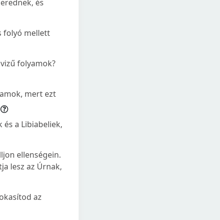
 erednek, és
 folyó mellett
 vizű folyamok?
yamok, mert ezt
 és a Libiabeliek,
ljon ellenségein.
ja lesz az Úrnak,
sokasítod az