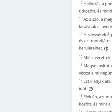
12
Hallották a pog
ütközött, és mind
13
Az a szó, a me
királynak eljövet
14
Hirdessétek Ég
és ezt mondjátok:
kerületeidet.
15
Miért verettek 
16
Megsokasította 
vissza a mi népü
17
Ezt kiáltják ak
időt.
18
Élek én, azt mo
között, és mint a 
19