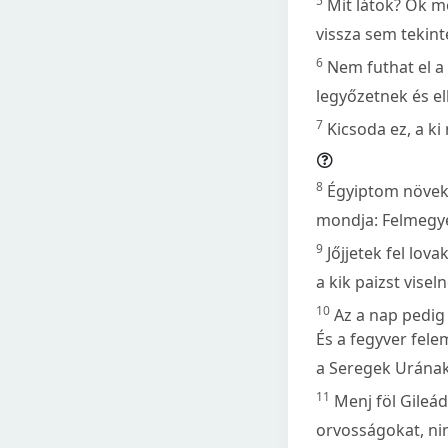
5
Mit látok? Ők m
vissza sem tekint
6
Nem futhat el a 
legyőzetnek és el
7
Kicsoda ez, a k
8
Égyiptom növeke
mondja: Felmegyek
9
Jőjjetek fel lova
a kik paizst viseln
10
Az a nap pedig
És a fegyver fele
a Seregek Urának 
11
Menj föl Gileá
orvosságokat, ni