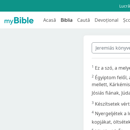
Lucră
Acasă
Biblia
Caută
Devoțional
Șc
Jeremiás könyv
1
Ez a szó, a mely
2
Égyiptom felől, 
mellett, Kárkémis
Jósiás fiának, Jú
3
Készítsetek vért
4
Nyergeljétek a l
kopjákat, öltsétek