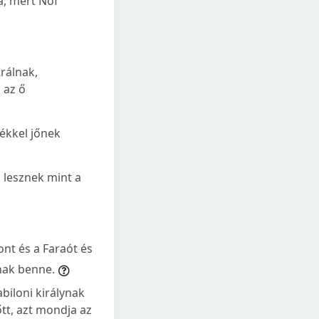
a, mert Nóf
trálnak,
 az ő
zékkel jőnek
n lesznek mint a
nt és a Faraót és
znak benne.
iloni királynak
tt, azt mondja az