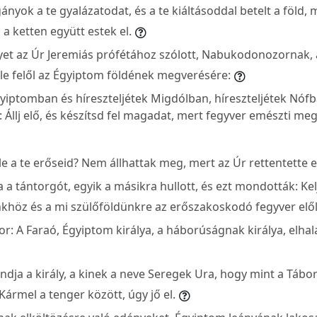
ányok a te gyalázatodat, és a te kiáltásoddal betelt a föld, m
 a ketten együtt estek el.
lyet az Úr Jeremiás prófétához szólott, Nabukodonozornak, 
ele felől az Égyiptom földének megverésére:
yiptomban és híreszteljétek Migdólban, híreszteljétek Nóf
 Állj elő, és készítsd fel magadat, mert fegyver emészti meg
le a te erőseid? Nem állhattak meg, mert az Úr rettentette e
a tántorgót, egyik a másikra hullott, és ezt mondották: Kel
nkhöz és a mi szülőföldünkre az erőszakoskodó fegyver elől
kor: A Faraó, Égyiptom királya, a háborúságnak királya, elhal
ndja a király, a kinek a neve Seregek Ura, hogy mint a Tábo
Kármel a tenger között, úgy jő el.