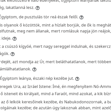
ak elköltözésre való edényeket, Égyiptom leányának lakos
g, lakatlanná lesz.
gyiptom, de pusztulás tör reá észak felől.
s olyanok ő közöttök, mint a hízlalt borjúk, de ők is meghá
lfutnak, meg nem állanak, mert romlásuk napja jön reájok,
ideje.
t a csúszó kígyóé, mert nagy sereggel indulnak, és szekerc
vágók.
rdejét, azt mondja az Úr, mert beláthatatlanok, mert többe
ámlálhatatlanok.
gyiptom leánya, északi nép kezébe jut.
eregek Ura, az Izráel Istene: Ímé, én megfenyítem Nó-Ammo
ő isteneit és királyait, mind a Faraót, mind azokat, a kik bí
z ő lelkök keresőinek kezébe, és Nabukodonozornak, a bab
zolgáinak kezébe; de azután úgy lakoznak abban, mint azelő