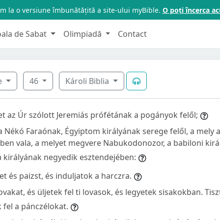
m la o versiune îmbunătățită a site-ului myBible.
O poți încerca 
oala de Sabat
Olimpiadă
Contact
e
46
Károli Biblia
et az Úr szólott Jeremiás prófétának a pogányok felől;
a Nékó Faraónak, Égyiptom királyának serege felől, a mely a
ben vala, a melyet megvere Nabukodonozor, a babiloni királ
da királyának negyedik esztendejében:
et és paizst, és induljatok a harczra.
ovakat, és üljetek fel ti lovasok, és legyetek sisakokban. Tisz
 fel a pánczélokat.