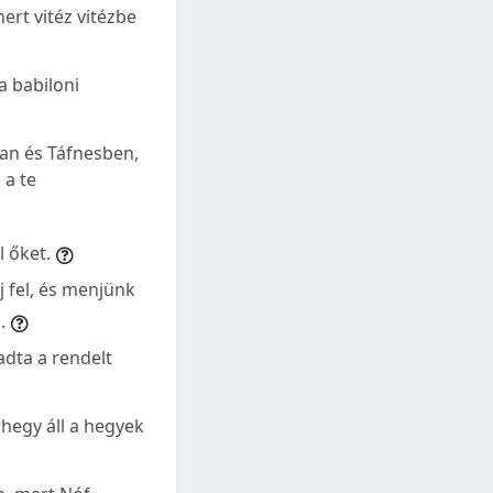
ert vitéz vitézbe
a babiloni
ban és Táfnesben,
 a te
l őket.
j fel, és menjünk
.
adta a rendelt
rhegy áll a hegyek