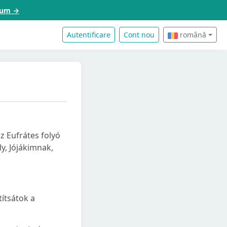
acum →
Autentificare
Cont nou
română
z Eufrátes folyó
y, Jójákimnak,
títsátok a