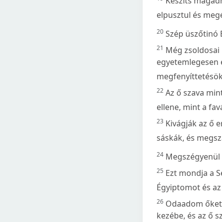
Készíts magadn
elpusztul és megé
20
Szép üszőtinó É
21
Még zsoldosai i
egyetemlegesen e
megfenyíttetésök 
22
Az ő szava min
ellene, mint a fa
23
Kivágják az ő e
sáskák, és megsz
24
Megszégyenül É
25
Ezt mondja a S
Égyiptomot és az 
26
Odaadom őket a
kezébe, és az ő s