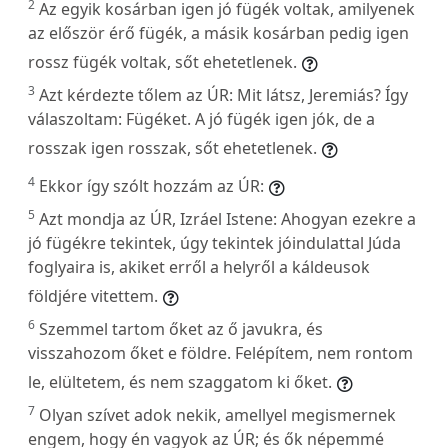
2
Az egyik kosárban igen jó fügék voltak, amilyenek
az először érő fügék, a másik kosárban pedig igen
rossz fügék voltak, sőt ehetetlenek.
3
Azt kérdezte tőlem az ÚR: Mit látsz, Jeremiás? Így
válaszoltam: Fügéket. A jó fügék igen jók, de a
rosszak igen rosszak, sőt ehetetlenek.
4
Ekkor így szólt hozzám az ÚR:
5
Azt mondja az ÚR, Izráel Istene: Ahogyan ezekre a
jó fügékre tekintek, úgy tekintek jóindulattal Júda
foglyaira is, akiket erről a helyről a káldeusok
földjére vitettem.
6
Szemmel tartom őket az ő javukra, és
visszahozom őket e földre. Felépítem, nem rontom
le, elültetem, és nem szaggatom ki őket.
7
Olyan szívet adok nekik, amellyel megismernek
engem, hogy én vagyok az ÚR; és ők népemmé