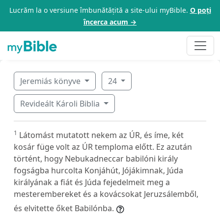
Lucrăm la o versiune îmbunătățită a site-ului myBible.
O poți
încerca acum →
Jeremiás könyve
24
Revideált Károli Biblia
1
Látomást mutatott nekem az ÚR, és íme, két
kosár füge volt az ÚR temploma előtt. Ez azután
történt, hogy Nebukadneccar babilóni király
fogságba hurcolta Konjáhút, Jójákimnak, Júda
királyának a fiát és Júda fejedelmeit meg a
mesterembereket és a kovácsokat Jeruzsálemből,
és elvitette őket Babilónba.