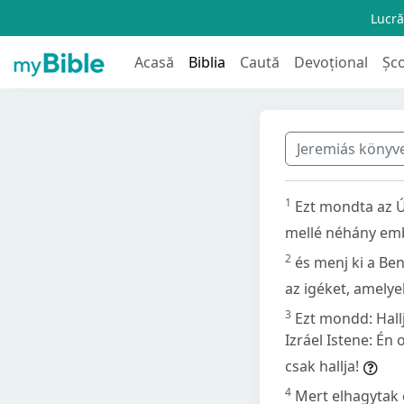
Lucră
Acasă
Biblia
Caută
Devoțional
Șc
Jeremiás könyv
1
Ezt mondta az Ú
mellé néhány emb
2
és menj ki a Be
az igéket, amely
3
Ezt mondd: Hallj
Izráel Istene: Én
csak hallja!
4
Mert elhagytak 