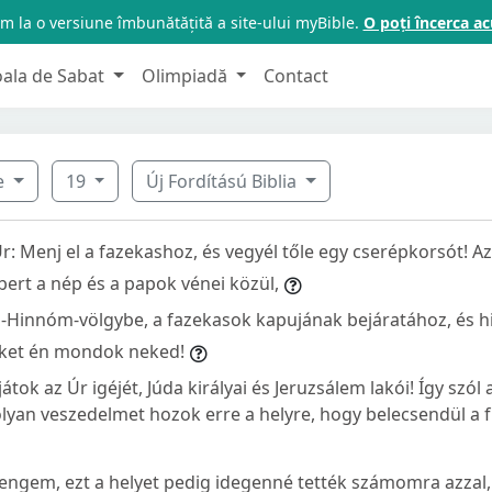
m la o versiune îmbunătățită a site-ului myBible.
O poți încerca 
oala de Sabat
Olimpiadă
Contact
e
19
Új Fordítású Biblia
r: Menj el a fazekashoz, és vegyél tőle egy cserépkorsót! 
ert a nép és a papok vénei közül,
n-Hinnóm-völgybe, a fazekasok kapujának bejáratához, és h
eket én mondok neked!
átok az Úr igéjét, Júda királyai és Jeruzsálem lakói! Így szól
 olyan veszedelmet hozok erre a helyre, hogy belecsendül a f
engem, ezt a helyet pedig idegenné tették számomra azzal