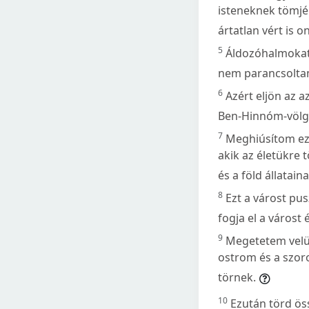
isteneknek tömjé
ártatlan vért is o
5
Áldozóhalmokat 
nem parancsoltam
6
Azért eljön az a
Ben-Hinnóm-völg
7
Meghiúsítom eze
akik az életükre 
és a föld állatain
8
Ezt a várost pus
fogja el a várost
9
Megetetem velük
ostrom és a szoro
törnek.
10
Ezután törd ös