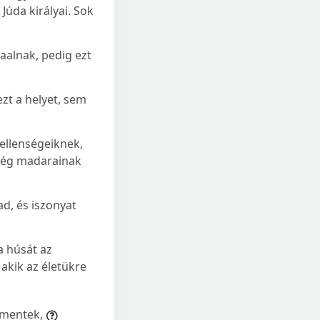
úda királyai. Sok
aalnak, pedig ezt
ezt a helyet, sem
 ellenségeiknek,
az ég madarainak
ad, és iszonyat
a húsát az
akik az életükre
 mentek,