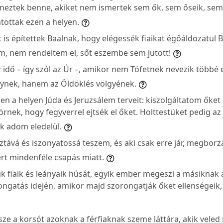
neztek benne, akiket nem ismertek sem ők, sem őseik, sem J
ntottak ezen a helyen.
is építettek Baalnak, hogy elégessék fiaikat égőáldozatul B
, nem rendeltem el, sőt eszembe sem jutott!
z idő – így szól az Úr –, amikor nem Tófetnek nevezik többé 
ynek, hanem az Öldöklés völgyének.
n a helyen Júda és Jeruzsálem terveit: kiszolgáltatom őket
törnek, hogy fegyverrel ejtsék el őket. Holttestüket pedig 
ak adom eledelül.
ztává és iszonyatossá teszem, és aki csak erre jár, megborz
 ért mindenféle csapás miatt.
 fiaik és leányaik húsát, egyik ember megeszi a másiknak 
ngatás idején, amikor majd szorongatják őket ellenségeik, 
sze a korsót azoknak a férfiaknak szeme láttára, akik veled