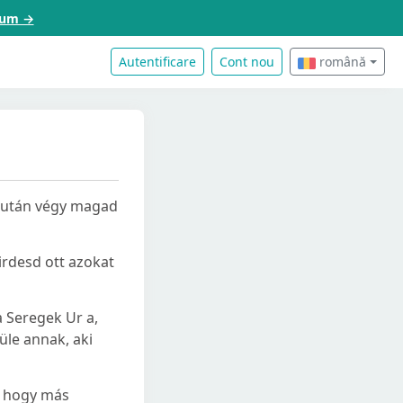
acum →
Autentificare
Cont nou
română
Azután végy magad
irdesd ott azokat
 a Seregek Ur a,
üle annak, aki
, hogy más